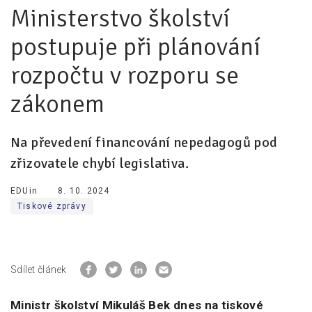
Ministerstvo školství
Pro zřizovatele
postupuje při plánování
Konference Lepší škola
rozpočtu v rozporu se
Kápézetka - průvodce pro zřizovatele
zákonem
Klub zřizovatelů
O nás
Na převedení financování nepedagogů pod
zřizovatele chybí legislativa.
O nás
Partneři a dárci
EDUin
8. 10. 2024
Tiskové zprávy
Kontakty
Sdílet článek
Ministr školství Mikuláš Bek dnes na tiskové