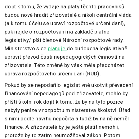
dojít k tomu, že výdaje na platy těchto pracovníků
budou nově hradit zřizovatelé a nikoli centrální vláda
(a k tomu účelu se upraví rozpočtové určení daní),
pak nejde o rozpočtování na základě platné
legislativy,” píší členové Národní rozpočtové rady.
Ministerstvo sice
plánuje
do budoucna legislativně
upravit převod části nepedagogických činností na
zřizovatele. Této změně by však měla předcházet
úprava rozpočtového určení daní (RUD).
Pokud by se nepodařilo legislativně ukotvit převedení
financování nepedagogů pod zřizovatele, mohlo by
příští školní rok dojít k tomu, že by na tyto pozice
nebyly peníze v rozpočtu ministerstva školství. Úřad
s nimi podle návrhu nepočítá a tudíž by na ně neměl
finance. A zřizovatelé by je ještě platit nemohli,
protože by to zatím neumožňoval zákon. Potom