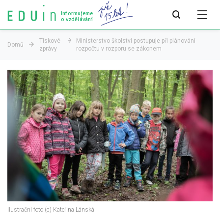
Informujeme
o vzdělávání
Tiskové
Ministerstvo školství postupuje při plánování
Domů
zprávy
rozpočtu v rozporu se zákonem
Všechny články
Všechny články
Týdeník bEDUin
Analýzy
Audit vzdělávacího systému
Všechny analýzy
Pro média
Tiskové zprávy
Ilustrační foto (c) Kateřina Lánská
Pro média