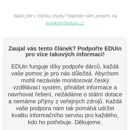
Našli jste v článku chybu? Napište nám, prosím, na
korektor@eduin.cz
.