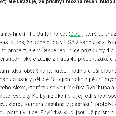
ět) ale ukazuje, že příčiny i možná řešení bud
ránky hnutí The Bully Project (
ZDE
), které se sna
vás titulek, že letos bude v USA šikanou postižen
je to procent, ale v České republice průzkumy dl
či střední škole zažije zhruba 40 procent žáků a 
sám kdysi oběť šikany, natočil hodinu a půl dlou
mapuje osudy pěti dětí a jejich rodin z pěti různý
hého Alexe, kterému se ve třídě říká Rybí huba a
ileté lesbičky Kelby, jíž okolí pro její odlišnost op
eyi, kterou kamera zastihne v „pasťáku“, protože s
u pistolí v ruce. Zbylí dva kluci jsou už po smrti,