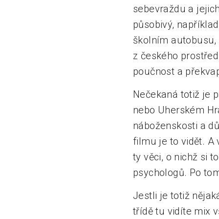
sebevraždu a jejich
působivý, napříkla
školním autobusu, 
z českého prostřed
poučnost a překvap
Nečekaná totiž je p
nebo Uherském Hrad
náboženskosti a dů
filmu je to vidět. A
ty věci, o nichž si
psychologů. Po tom,
Jestli je totiž něj
třídě tu vidíte mix