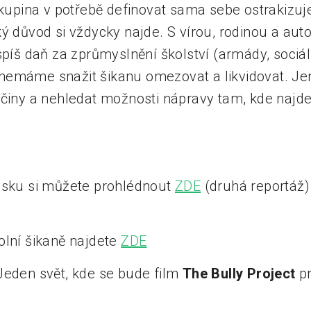
skupina v potřebě definovat sama sebe ostrakizuj
ý důvod si vždycky najde. S vírou, rodinou a autor
spíš daň za zprůmyslnění školství (armády, sociál
nemáme snažit šikanu omezovat a likvidovat. Je
íčiny a nehledat možnosti nápravy tam, kde najd
esku si můžete prohlédnout
ZDE
(druhá reportáž
olní šikaně najdete
ZDE
Jeden svět, kde se bude film
The Bully Project
pr