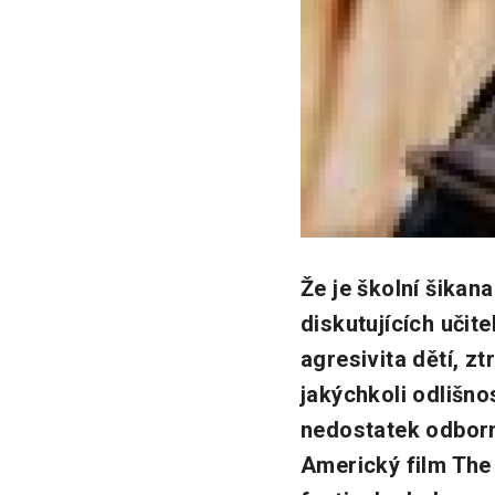
Že je školní šikan
diskutujících učite
agresivita dětí, z
jakýchkoli odlišno
nedostatek odborník
Americký film The 