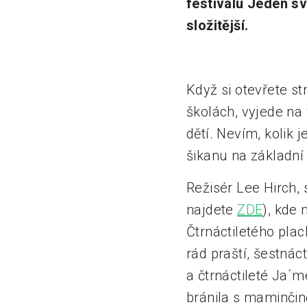
festivalu Jeden sv
složitější.
Když si otevřete st
školách, vyjede na 
dětí. Nevím, kolik 
šikanu na základní 
Režisér Lee Hirch, 
najdete
ZDE
), kde 
Čtrnáctiletého plac
rád praští, šestnáct
a čtrnáctileté Ja´m
bránila s maminčino