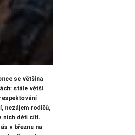
konce se většina
ách: stále větší
erespektování
ní, nezájem rodičů,
nich děti cítí.
nás v březnu na