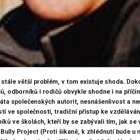
a stále větší problém, v tom existuje shoda. Do
lů, odborníků i rodičů obvykle shodne i na příčin
tráta společenských autorit, nesnášenlivost a n
stí ve společnosti, tradiční přístup ke vzdělává
ů ve školách, kteří by se zabývali tím, jak se v 
Bully Project (Proti šikaně, k zhlédnutí bude u 