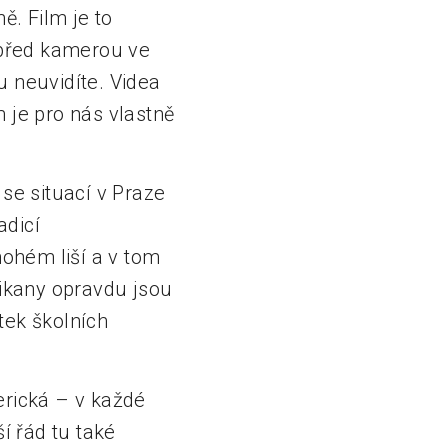
ě. Film je to
o před kamerou ve
u neuvidíte. Videa
 je pro nás vlastně
 se situací v Praze
adicí
ohém liší a v tom
 šikany opravdu jsou
atek školních
merická – v každé
í řád tu také