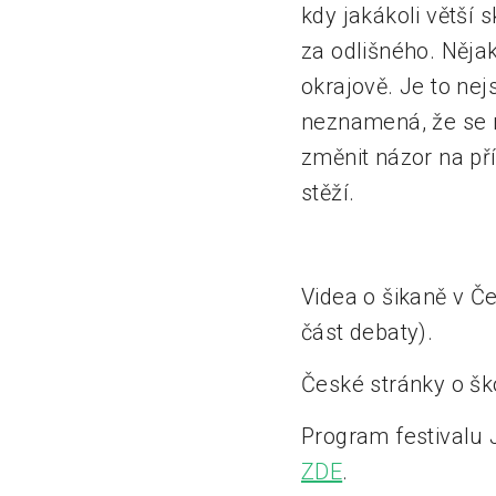
kdy jakákoli větší 
za odlišného. Nějak
okrajově. Je to nej
neznamená, že se 
změnit názor na př
stěží.
Videa o šikaně v Č
část debaty).
České stránky o šk
Program festivalu 
ZDE
.