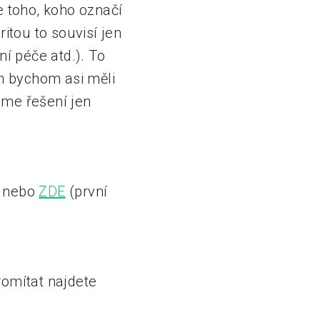
e toho, koho označí
itou to souvisí jen
ní péče atd.). To
n bychom asi měli
eme řešení jen
) nebo
ZDE
(první
omítat najdete