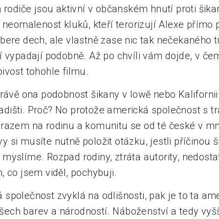
 rodiče jsou aktivní v občanském hnutí proti šikan
d neomalenost kluků, kteří terorizují Alexe přím
bere dech, ale vlastně zase nic tak nečekaného t
í vypadají podobně. Až po chvíli vám dojde, v čem
ivost tohohle filmu.
rávě ona podobnost šikany v Iowě nebo Kalifornii
išti. Proč? No protože americká společnost s tr
razem na rodinu a komunitu se od té české v mn
 vy si musíte nutně položit otázku, jestli příčinou
 to myslíme. Rozpad rodiny, ztráta autority, nedost
 co jsem viděl, pochybuji.
aká společnost zvyklá na odlišnosti, pak je to ta a
 všech barev a národností. Náboženství a tedy vyšš