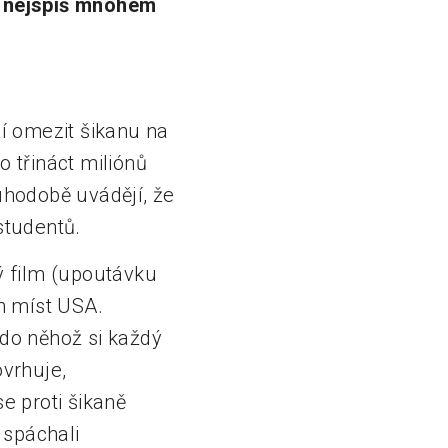
ou nejspíš mnohem
ží omezit šikanu na
o třináct miliónů
ouhodobě uvádějí, že
studentů.
hý film (upoutávku
ch míst USA.
 do něhož si každý
ovrhuje,
e proti šikaně
 spáchali