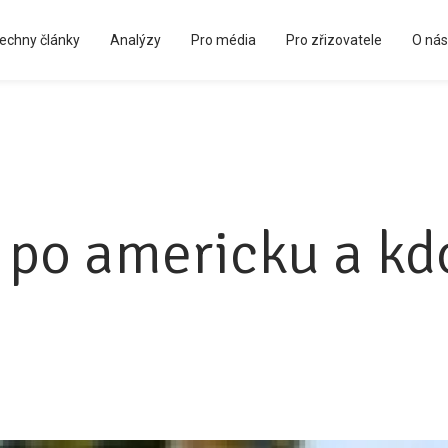
echny články
Analýzy
Pro média
Pro zřizovatele
O nás
Kápézetka - průvodce pro zřizovatele
 po americku a kdo