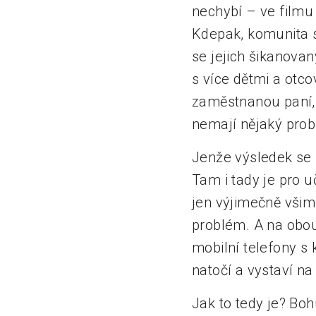
nechybí – ve filmu
Kdepak, komunita s
se jejich šikanova
s více dětmi a otco
zaměstnanou paní, j
nemají nějaký pro
Jenže výsledek se 
Tam i tady je pro uč
jen výjimečně všimn
problém. A na obou
mobilní telefony s
natočí a vystaví na
Jak to tedy je? Boh