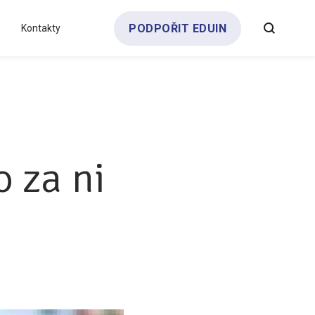
PODPOŘIT EDUIN
Kontakty
Všechny analýzy
Týdeník bEDUin
Partneři a dárci
Pro média
Klub zřizovatelů
 za ni