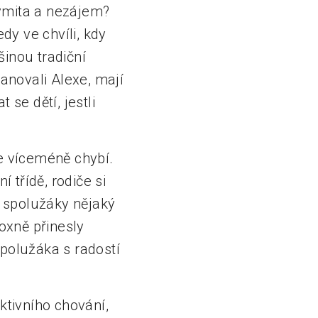
nymita a nezájem?
y ve chvíli, kdy
inou tradiční
kanovali Alexe, mají
 se dětí, jestli
le víceméně chybí.
 třídě, rodiče si
e spolužáky nějaký
oxně přinesly
spolužáka s radostí
ktivního chování,