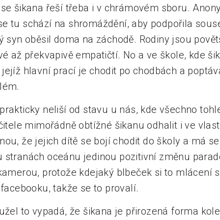
 se šikana řeší třeba i v chrámovém sboru. Ano
e tu schází na shromáždění, aby podpořila soused
ný syn oběsil doma na záchodě. Rodiny jsou povětš
vé až překvapivě empatičtí. No a ve škole, kde ši
ejíž hlavní prací je chodit po chodbách a poptávat
blém.
prakticky neliší od stavu u nás, kde všechno toh
itele mimořádně obtížné šikanu odhalit i ve vlastní
ou, že jejich dítě se bojí chodit do školy a má s
 stranách oceánu jedinou pozitivní změnu parad
 kamerou, protože kdejaký blbeček si to mlácení 
 facebooku, takže se to provalí.
užel to vypadá, že šikana je přirozená forma kole