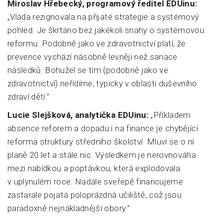
Miroslav Hřebecký, programový ředitel EDUinu:
„Vláda rezignovala na přijaté strategie a systémový
pohled. Je škrtáno bez jakékoli snahy o systémovou
reformu. Podobně jako ve zdravotnictví platí, že
prevence vychází násobně levněji než sanace
následků. Bohužel se tím (podobně jako ve
zdravotnictví) neřídíme, typicky v oblasti duševního
zdraví dětí.”
Lucie Slejšková, analytička EDUinu:
„Příkladem
absence reforem a dopadu i na finance je chybějící
reforma struktury středního školství. Mluví se o ní
planě 20 let a stále nic. Výsledkem je nerovnováha
mezi nabídkou a poptávkou, která explodovala
v uplynulém roce. Nadále sveřepě financujeme
zastarale pojatá poloprázdná učiliště, což jsou
paradoxně nejnákladnější obory.”