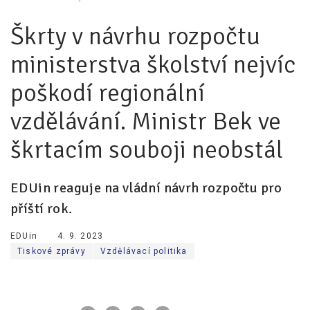
Škrty v návrhu rozpočtu
Pro zřizovatele
ministerstva školství nejvíc
Konference Lepší škola
Kápézetka - průvodce pro zřizovatele
poškodí regionální
Klub zřizovatelů
vzdělávání. Ministr Bek ve
O nás
škrtacím souboji neobstál
O nás
EDUin reaguje na vládní návrh rozpočtu pro
Partneři a dárci
příští rok.
Kontakty
EDUin
4. 9. 2023
Tiskové zprávy
Vzdělávací politika