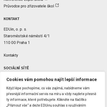
Průvodce pro zřizovatele škol
KONTAKT
EDUin, o. p. s.
Staroměstské náměstí 4/1
110 00 Praha 1
Kontakty
SOCIÁLNÍ SÍTĚ
Cookies vám pomohou najít lepší informace
Facebook
X
Když lépe pochopíme, co vás zajímá, nabídneme vám
Instagram
přesnější informační servis na míru a vždy najdete přesně
Youtube
ty informace, které potřebujete.
Klikněte na tlačítko
„Přijmout vše“ a dejte EDUinu souhlas s využíváním
LinkedIn