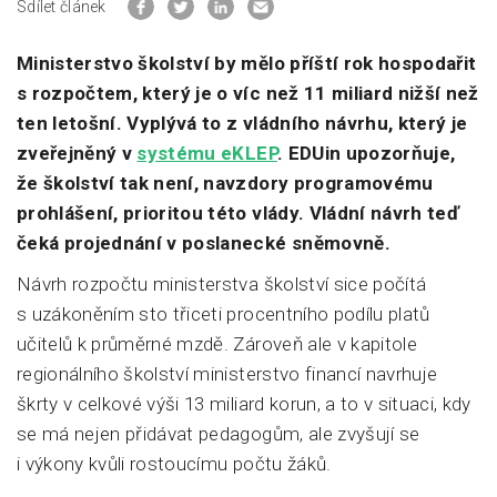
Sdílet článek
Ministerstvo školství by mělo příští rok hospodařit
s rozpočtem, který je o víc než 11 miliard nižší než
ten letošní. Vyplývá to z vládního návrhu, který je
zveřejněný v
systému eKLEP
. EDUin upozorňuje,
že školství tak není, navzdory programovému
prohlášení, prioritou této vlády. Vládní návrh teď
čeká projednání v poslanecké sněmovně.
Návrh rozpočtu ministerstva školství sice počítá
s uzákoněním sto třiceti procentního podílu platů
učitelů k průměrné mzdě. Zároveň ale v kapitole
regionálního školství ministerstvo financí navrhuje
škrty v celkové výši 13 miliard korun, a to v situaci, kdy
se má nejen přidávat pedagogům, ale zvyšují se
i výkony kvůli rostoucímu počtu žáků.