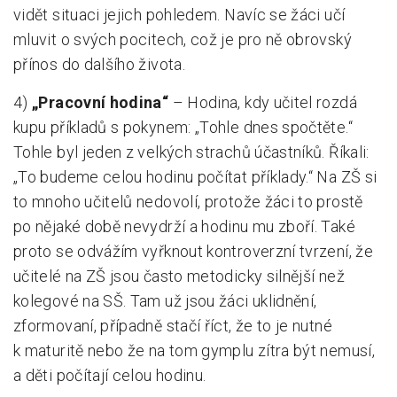
vidět situaci jejich pohledem. Navíc se žáci učí
mluvit o svých pocitech, což je pro ně obrovský
přínos do dalšího života.
4)
„Pracovní hodina“
– Hodina, kdy učitel rozdá
kupu příkladů s pokynem: „Tohle dnes spočtěte.“
Tohle byl jeden z velkých strachů účastníků. Říkali:
„To budeme celou hodinu počítat příklady.“ Na ZŠ si
to mnoho učitelů nedovolí, protože žáci to prostě
po nějaké době nevydrží a hodinu mu zboří. Také
proto se odvážím vyřknout kontroverzní tvrzení, že
učitelé na ZŠ jsou často metodicky silnější než
kolegové na SŠ. Tam už jsou žáci uklidnění,
zformovaní, případně stačí říct, že to je nutné
k maturitě nebo že na tom gymplu zítra být nemusí,
a děti počítají celou hodinu.