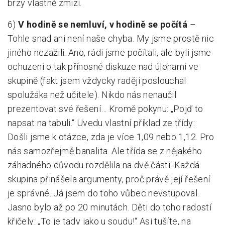
brzy vlastně zmizí.
6)
V hodině se nemluví, v hodině se počítá
–
Tohle snad ani není naše chyba. My jsme prostě nic
jiného nezažili. Ano, rádi jsme počítali, ale byli jsme
ochuzeni o tak přínosné diskuze nad úlohami ve
skupině (fakt jsem vždycky raději poslouchal
spolužáka než učitele). Nikdo nás nenaučil
prezentovat své řešení… Kromě pokynu: „Pojď to
napsat na tabuli.“ Uvedu vlastní příklad ze třídy:
Došli jsme k otázce, zda je více 1,09 nebo 1,12. Pro
nás samozřejmě banalita. Ale třída se z nějakého
záhadného důvodu rozdělila na dvě části. Každá
skupina přinášela argumenty, proč právě její řešení
je správné. Já jsem do toho vůbec nevstupoval.
Jasno bylo až po 20 minutách. Děti do toho radostí
křičely: „To je tady jako u soudu!“ Asi tušíte, na