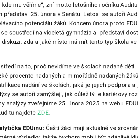
 kde mu věříme“, zní motto letošního ročníku Audit
 představí 25. února v Senátu. Letos se autoři Audi
ělávacího potenciálu žáků. Koncem února proto EDUin
h se soustředí na víceletá gymnázia a představí dos
 diskuzi, zda a jaké místo má mít tento typ škola v
středí na to, proč nevidíme ve školách nadané děti. 
nízké procento nadaných a mimořádně nadaných žáků,
tifikace nadání ve školách, jaká je jejich podpora a ja
lýzy se autoři zamýšlejí, jak důležitý je kariérový ro
y analýzy zveřejníme 25. února 2025 na webu EDUin
Auditu najdete
ZDE
.
alytička EDUinu:
Čeští žáci mají aktuálně ve srovná
rné výsledky, takže bychom mohli být zdánlivě kli