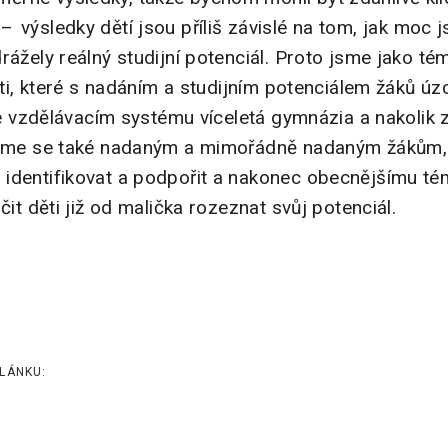
⁠⁠⁠⁠⁠⁠ výsledky dětí jsou příliš závislé na tom, jak moc 
rážely reálný studijní potenciál. Proto jsme jako té
asti, které s nadáním a studijním potenciálem žáků úz
 ve vzdělávacím systému víceletá gymnázia a nakolik z
jeme se také nadaným a mimořádně nadaným žákům, 
identifikovat a podpořit a nakonec obecnějšímu tém
čit děti již od malička rozeznat svůj potenciál.
LÁNKU: