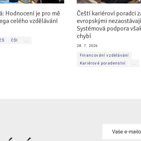
á: Hodnocení je pro mě
Čeští kariéroví poradci z
ega celého vzdělávání
evropskými nezaostávají
Systémová podpora však
chybí
 ZŠ
ČŠI
...
28. 7. 2026
Financování vzdělávání
Kariérové poradenství
...