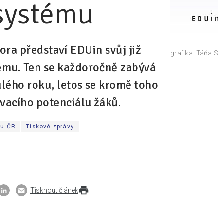
 systému
 února představí EDUin svůj již
grafika: Táňa 
ému. Ten se každoročně zabývá
ulého roku, letos se kromě toho
ávacího potenciálu žáků.
mu ČR
Tiskové zprávy
Tisknout článek