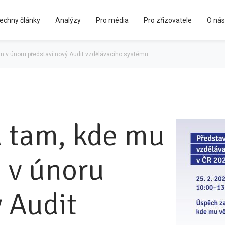
echny články
Analýzy
Pro média
Pro zřizovatele
O nás
Kápézetka - průvodce pro zřizovatele
n v únoru představí nový Audit vzdělávacího systému
 tam, kde mu
 v únoru
ý Audit