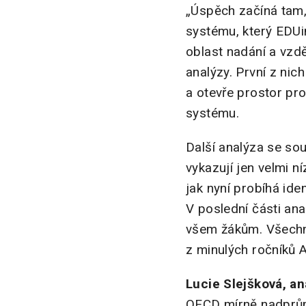
„Úspěch začíná tam,
systému, který EDUin
oblast nadání a vzd
analýzy. První z nic
a otevře prostor pro
systému.
Další analýza se sou
vykazují jen velmi 
jak nyní probíhá iden
V poslední části ana
všem žákům. Všechn
z minulých ročníků 
Lucie Slejšková, an
OECD mírně nadprůmě