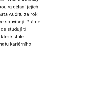
jsou vzdělaní jejich
mata Auditu za rok
ce souvisejí. Ptáme
de studují ti
které stále
atu kariérního