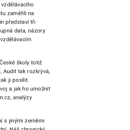
u vzdělávacího
tu zaměřili na
 představí tři
tupná data, názory
e vzdělávacím
České školy totiž
 Audit tak rozkrývá,
k ji posílit.
zvoj a jak ho umožnit
.cz, analýzy
ní s jinými zeměmi
dní. Náš chronický