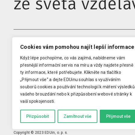
ze světa vzdělá
Cookies vám pomohou najít lepší informace
EDUIN
RODIN
Když lépe pochopíme, co vás zajímá, nabídneme vám
Domovská stránka
Newsle
přesnější informační servis na míru a vždy najdete přesně
Kontakty pro média
Audit 
ty informace, které potřebujete.
Klikněte na tlačítko
Analýzy
Klub z
„Přijmout vše“ a dejte EDUinu souhlas s využíváním
souborů cookies a používání technologií k měření výsledků
O EDUinu
Konfer
vašeho brouzdání nebo k přizpůsobení webové stránky k
Podporuju vzdělávání
Průvod
vaší spokojenosti.
Zásady OOU
Přizpůsobit
Zamítnout vše
Přijmout vše
Copyright © 2023 EDUin, o. p. s.