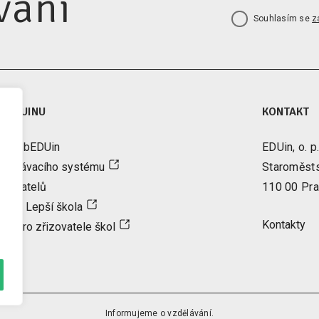
vání
Souhlasím se
z
A EDUINU
KONTAKT
tter bEDUin
EDUin, o. p.
vzdělávacího systému
Staroměst
řizovatelů
110 00 Pra
ence Lepší škola
Kontakty
ce pro zřizovatele škol
Informujeme o vzdělávání.