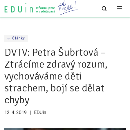
Informujeme
o vzdělávání
Všechny články
← Články
Všechny články
DVTV: Petra Šubrtová –
Týdeník bEDUin
Ztrácíme zdravý rozum,
Analýzy
vychováváme děti
Audit vzdělávacího systému
strachem, bojí se dělat
Všechny analýzy
chyby
Pro média
12. 4. 2019
EDUin
Tiskové zprávy
Pro média