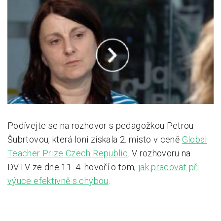
Pro zřizovatele
Konference Lepší škola
Kápézetka - průvodce pro zřizovatele
Klub zřizovatelů
O nás
O nás
Podívejte se na rozhovor s pedagožkou Petrou
Partneři a dárci
Šubrtovou, která loni získala 2. místo v ceně
Global
Teacher Prize Czech Republic
. V rozhovoru na
Kontakty
DVTV ze dne 11. 4. hovoří o tom,
jak pracovat při
výuce efektivně s chybou
.