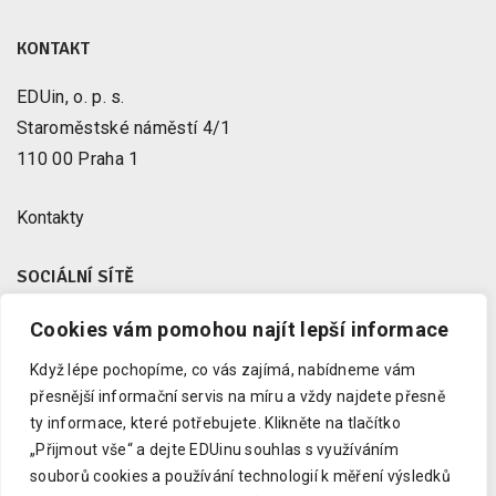
KONTAKT
EDUin, o. p. s.
Staroměstské náměstí 4/1
110 00 Praha 1
Kontakty
SOCIÁLNÍ SÍTĚ
Cookies vám pomohou najít lepší informace
Facebook
X
Když lépe pochopíme, co vás zajímá, nabídneme vám
Instagram
přesnější informační servis na míru a vždy najdete přesně
Youtube
ty informace, které potřebujete.
Klikněte na tlačítko
„Přijmout vše“ a dejte EDUinu souhlas s využíváním
LinkedIn
souborů cookies a používání technologií k měření výsledků