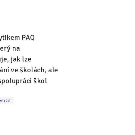
lytikem PAQ
erý na
e, jak lze
ní ve školách, ale
spolupráci škol
olství