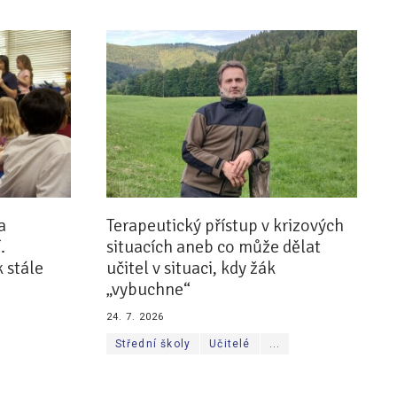
a
Terapeutický přístup v krizových
.
situacích aneb co může dělat
 stále
učitel v situaci, kdy žák
„vybuchne“
24. 7. 2026
Střední školy
Učitelé
...