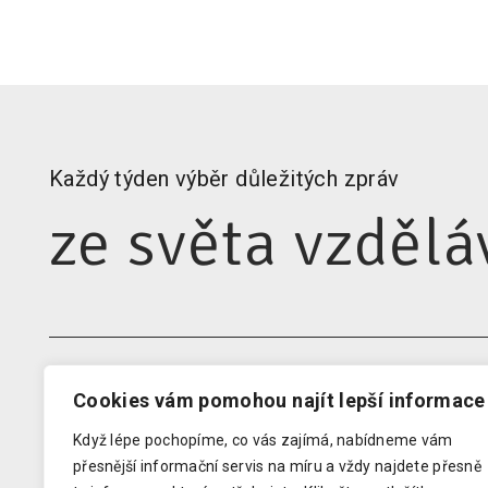
Každý týden výběr důležitých zpráv
ze světa vzdělá
Cookies vám pomohou najít lepší informace
EDUIN
RODIN
Když lépe pochopíme, co vás zajímá, nabídneme vám
Domovská stránka
Newsle
přesnější informační servis na míru a vždy najdete přesně
Kontakty pro média
Audit 