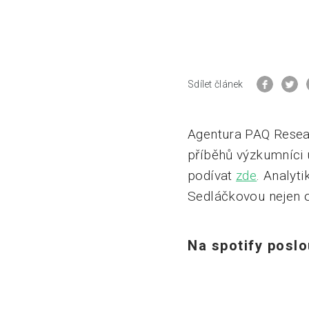
Sdílet článek
Agentura PAQ Resear
příběhů výzkumníci u
podívat
zde
. Analyt
Sedláčkovou nejen o
Na spotify poslo