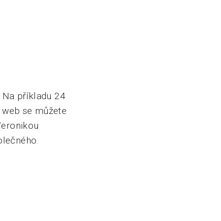
 Na příkladu 24
lý web se můžete
Veronikou
olečného.