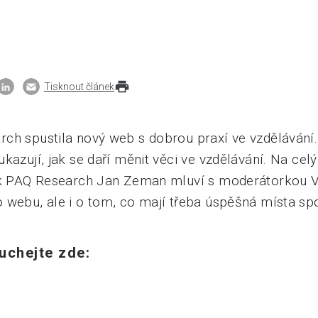
Tisknout článek
ch spustila nový web s dobrou praxí ve vzdělávání.
kazují, jak se daří měnit věci ve vzdělávání. Na ce
ik PAQ Research Jan Zeman mluví s moderátorkou 
 webu, ale i o tom, co mají třeba úspěšná místa sp
uchejte zde: