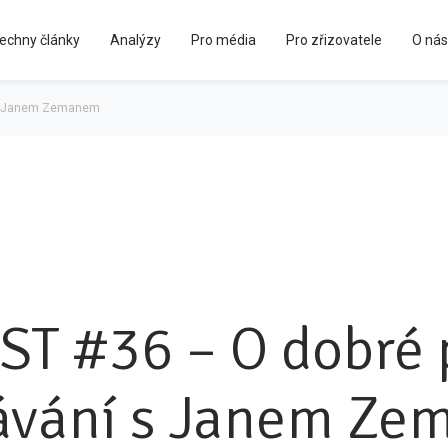
echny články
Analýzy
Pro média
Pro zřizovatele
O nás
Kápézetka - průvodce pro zřizovatele
í s Janem Zemanem
T #36 – O dobré p
ávání s Janem Z