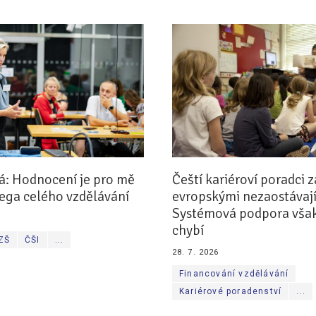
á: Hodnocení je pro mě
Čeští kariéroví poradci z
ega celého vzdělávání
evropskými nezaostávají
Systémová podpora však
chybí
 ZŠ
ČŠI
...
28. 7. 2026
Financování vzdělávání
Kariérové poradenství
...