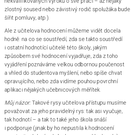
nekvalifikovaných výroků o své práci – až nějaký
zlostný soused nebo závistivý rodič spolužáka bude
šířit pomluvy, atp.).
Ale z učitelova hodnocení můžeme vidět docela
hodně: na co se soustředí, zda se takto soustředí
i ostatní hodnotící učitelé této školy, jakým
způsobem své hodnocení vyjadřuje, zda z toho
vyjádření poznáváme velkou odbornou poučenost
a vhled do studentova myšlení, nebo spíše chvat
opravujícího, nebo zda vidíme pouhou povrchní
aplikaci nějakých učebnicových měřítek.
Můj názor:
Takové rysy učitelova přístupu musíme
považovat za jeho pravidelný rys: tak asi vyučuje,
tak hodnotí – a tak to také jeho škola snáší
i podporuje (jinak by ho nepustila k hodnocení