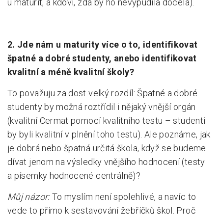
u maturit, a kdoví, zda by ho nevypudila docela).
2. Jde nám u maturity více o to, identifikovat
špatné a dobré studenty, anebo identifikovat
kvalitní a méně kvalitní školy?
To považuju za dost velký rozdíl: Špatné a dobré
studenty by možná roztřídil i nějaký vnější orgán
(kvalitní Cermat pomocí kvalitního testu – studenti
by byli kvalitní v plnění toho testu). Ale poznáme, jak
je dobrá nebo špatná určitá škola, když se budeme
dívat jenom na výsledky vnějšího hodnocení (testy
a písemky hodnocené centrálně)?
Můj názor:
To myslím není spolehlivé, a navíc to
vede to přímo k sestavování žebříčků škol. Proč