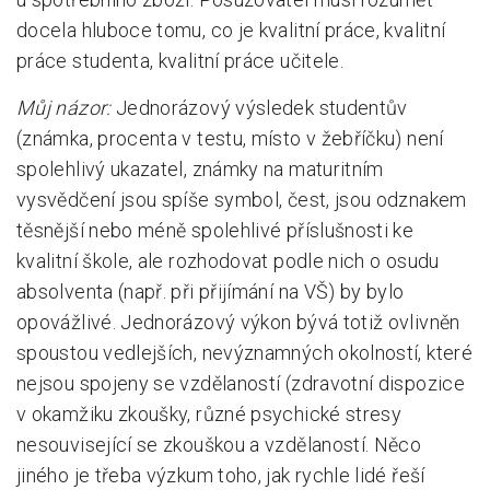
docela hluboce tomu, co je kvalitní práce, kvalitní
práce studenta, kvalitní práce učitele.
Můj názor:
Jednorázový výsledek studentův
(známka, procenta v testu, místo v žebříčku) není
spolehlivý ukazatel, známky na maturitním
vysvědčení jsou spíše symbol, čest, jsou odznakem
těsnější nebo méně spolehlivé příslušnosti ke
kvalitní škole, ale rozhodovat podle nich o osudu
absolventa (např. při přijímání na VŠ) by bylo
opovážlivé. Jednorázový výkon bývá totiž ovlivněn
spoustou vedlejších, nevýznamných okolností, které
nejsou spojeny se vzdělaností (zdravotní dispozice
v okamžiku zkoušky, různé psychické stresy
nesouvisející se zkouškou a vzdělaností. Něco
jiného je třeba výzkum toho, jak rychle lidé řeší