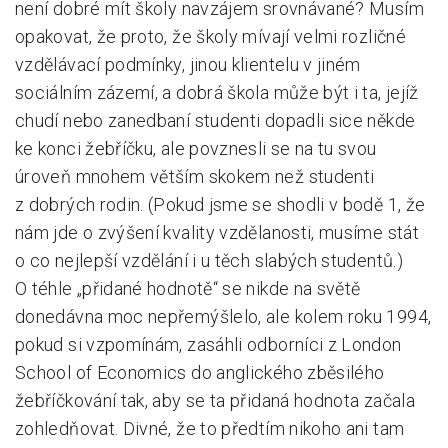
není dobré mít školy navzájem srovnávané? Musím
opakovat, že proto, že školy mívají velmi rozličné
vzdělávací podmínky, jinou klientelu v jiném
sociálním zázemí, a dobrá škola může být i ta, jejíž
chudí nebo zanedbaní studenti dopadli sice někde
ke konci žebříčku, ale povznesli se na tu svou
úroveň mnohem větším skokem než studenti
z dobrých rodin. (Pokud jsme se shodli v bodě 1, že
nám jde o zvýšení kvality vzdělanosti, musíme stát
o co nejlepší vzdělání i u těch slabých studentů.)
O téhle „přidané hodnotě“ se nikde na světě
donedávna moc nepřemýšlelo, ale kolem roku 1994,
pokud si vzpomínám, zasáhli odborníci z London
School of Economics do anglického zběsilého
žebříčkování tak, aby se ta přidaná hodnota začala
zohledňovat. Divné, že to předtím nikoho ani tam