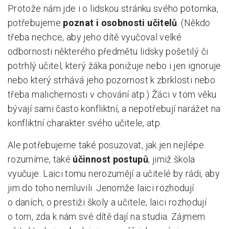
Protože nám jde i o lidskou stránku svého potomka,
potřebujeme
poznat i osobnosti učitelů
. (Někdo
třeba nechce, aby jeho dítě vyučoval velké
odbornosti některého předmětu lidsky pošetilý či
potrhlý učitel, který žáka ponižuje nebo i jen ignoruje
nebo který strhává jeho pozornost k zbrklosti nebo
třeba malichernosti v chování atp.) Žáci v tom věku
bývají sami často konfliktní, a nepotřebují narážet na
konfliktní charakter svého učitele, atp.
Ale potřebujeme také posuzovat, jak jen nejlépe
rozumíme, také
účinnost postupů
, jimiž škola
vyučuje. Laici tomu nerozumějí a učitelé by rádi, aby
jim do toho nemluvili. Jenomže laici rozhodují
o daních, o prestiži školy a učitele, laici rozhodují
o tom, zda k nám své dítě dají na studia. Zájmem