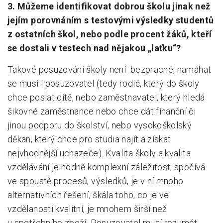
3. Můžeme identifikovat dobrou školu jinak než
jejím porovnáním s testovými výsledky studentů
z ostatních škol, nebo podle procent žáků, kteří
se dostali v testech nad nějakou „laťku“?
Takové posuzování školy není bezpracné, namáhat
se musí i posuzovatel (tedy rodič, který do školy
chce poslat dítě, nebo zaměstnavatel, který hledá
šikovné zaměstnance nebo chce dát finanční či
jinou podporu do školství, nebo vysokoškolský
děkan, který chce pro studia najít a získat
nejvhodnější uchazeče). Kvalita školy a kvalita
vzdělávání je hodně komplexní záležitost, spočívá
ve spoustě procesů, výsledků, je v ní mnoho
alternativních řešení, škála toho, co je ve
vzdělanosti kvalitní, je mnohem širší než
u spotřebního zboží. Posuzovatel musí rozumět