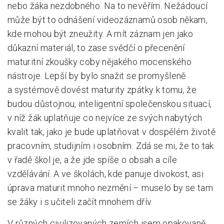
nebo žáka nezdobného. Na to nevěřím. Nežádoucí
může být to odnášení videozáznamů osob někam,
kde mohou být zneužity. A mít záznam jen jako
důkazní materiál, to zase svědčí o přecenění
maturitní zkoušky coby nějakého mocenského
nástroje. Lepší by bylo snažit se promyšleně
a systémově dovést maturity zpátky k tomu, že
budou důstojnou, inteligentní společenskou situací,
v níž žák uplatňuje co nejvíce ze svých nabytých
kvalit tak, jako je bude uplatňovat v dospělém životě
pracovním, studijním i osobním. Zdá se mi, že to tak
v řadě škol je, a že jde spíše o obsah a cíle
vzdělávání. A ve školách, kde panuje divokost, asi
úprava maturit mnoho nezmění – muselo by se tam
se žáky i s učiteli začít mnohem dřív.
V různých civilizovaných zemích jsem opakovaně