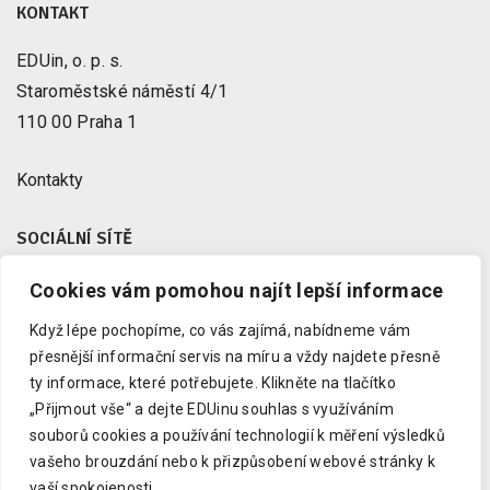
KONTAKT
EDUin, o. p. s.
Staroměstské náměstí 4/1
110 00 Praha 1
Kontakty
SOCIÁLNÍ SÍTĚ
Cookies vám pomohou najít lepší informace
Facebook
X
Když lépe pochopíme, co vás zajímá, nabídneme vám
Instagram
přesnější informační servis na míru a vždy najdete přesně
Youtube
ty informace, které potřebujete.
Klikněte na tlačítko
„Přijmout vše“ a dejte EDUinu souhlas s využíváním
LinkedIn
souborů cookies a používání technologií k měření výsledků
vašeho brouzdání nebo k přizpůsobení webové stránky k
vaší spokojenosti.