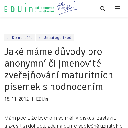
Informujeme
o vzdělávání
Všechny články
← Komentáře
← Uncategorized
Všechny články
Jaké máme důvody pro
Týdeník bEDUin
anonymní či jmenovité
Analýzy
zveřejňování maturitních
Audit vzdělávacího systému
písemek s hodnocením
Všechny analýzy
18. 11. 2012
EDUin
Pro média
Tiskové zprávy
Mám pocit, že bychom se měli v diskusi zastavit,
a zkusit si dohodu, zda najdeme společně uznatelné
Pro média