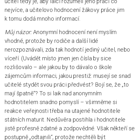
učitel tedy je, aby laici rozuměli jeho práci co
nejvíce, a učitelovo hodnocení žákovy práce jim
k tomu dodá mnoho informací.
Můj názor:
Anonymní hodnocení není myslím
vhodné, protože by rodiče a další lidé
nerozpoznávali, zda tak hodnotí jediný učitel, nebo
víceří. (Uvádět místo jmen jen čísla by sice
rozlišovalo – ale jakou by to dávalo o škole
zájemcům informaci, jakou prestiž: musejí se snad
učitelé stydět svou práci předvést? Bojí se, že „to
mají špatně“? To si laik nad anonymním
hodnotitelem snadno pomyslí – všimněme si
reakce veřejnosti třeba na utajené hodnotitele
státních maturit. Nedůvěra postihla i hodnotitele
jistě profesně zdatné a zodpovědné. Však někteří se
postupně „odtajnili“, protože nechtěli být