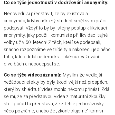
Co se týče jednotnosti v dodržování anonymity:
Nedovedu si představit, že by existovala
anonymita, kdyby některý student směl svou práci
podepsat. Vždyť to by byl stejný postup k likvidaci
anonymity, jaký použili komunisté při likvidaci tajné
volby už v 50. letech! Z těch, kteří se podepsali,
snadno rozpoznáme ve třídě ty a nakonec i jediného
toho, kdo odolal nedemokratickému uvažování
o volbách a nepodepsal se.
Co se týče videozáznamů:
Myslím, že vedlejší
nežádoucí efekty by byly škodlivější než prospěch,
který by shlédnutí videa mohlo někomu přinést. Zdá
se mi, že za představou videa z maturitní zkoušky
stojí pořád ta představa, že z téhle jednorázovky
něco poznáme, anebo že „zkontrolujeme“ komisi