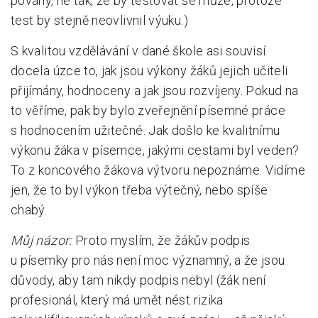
povahy, ne tak, že by testovat se může, protože
test by stejně neovlivnil výuku.)
S kvalitou vzdělávání v dané škole asi souvisí
docela úzce to, jak jsou výkony žáků jejich učiteli
přijímány, hodnoceny a jak jsou rozvíjeny. Pokud na
to věříme, pak by bylo zveřejnění písemné práce
s hodnocením užitečné. Jak došlo ke kvalitnímu
výkonu žáka v písemce, jakými cestami byl veden?
To z koncového žákova výtvoru nepoznáme. Vidíme
jen, že to byl výkon třeba výtečný, nebo spíše
chabý.
Můj názor:
Proto myslím, že žákův podpis
u písemky pro nás není moc významný, a že jsou
důvody, aby tam nikdy podpis nebyl (žák není
profesionál, který má umět nést rizika