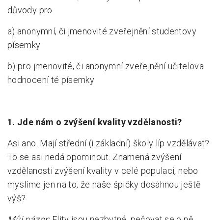
důvody pro
Pro zřizovatele
a) anonymní, či jmenovité zveřejnění studentovy
Konference Lepší škola
písemky
Kápézetka - průvodce pro zřizovatele
b) pro jmenovité, či anonymní zveřejnění učitelova
Klub zřizovatelů
hodnocení té písemky
O nás
O nás
1. Jde nám o zvýšení kvality vzdělanosti?
Partneři a dárci
Asi ano. Mají střední (i základní) školy líp vzdělávat?
To se asi nedá opominout. Znamená zvýšení
Kontakty
vzdělanosti zvýšení kvality v celé populaci, nebo
myslíme jen na to, že naše špičky dosáhnou ještě
výš?
Můj názor:
Elity jsou nezbytné, pečovat se o ně