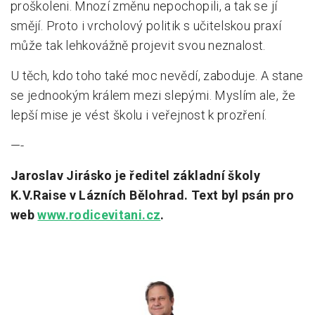
proškoleni. Mnozí změnu nepochopili, a tak se jí
smějí. Proto i vrcholový politik s učitelskou praxí
může tak lehkovážně projevit svou neznalost.
U těch, kdo toho také moc nevědí, zaboduje. A stane
se jednookým králem mezi slepými. Myslím ale, že
lepší mise je vést školu i veřejnost k prozření.
—-
Jaroslav Jirásko je ředitel základní školy
K.V.Raise v Lázních Bělohrad. Text byl psán pro
web
www.rodicevitani.cz
.