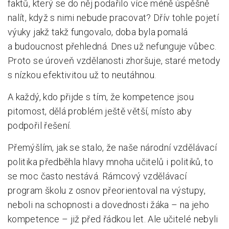
faktů, který se do něj podařilo více méně úspěšně
nalít, když s nimi nebude pracovat? Dřív tohle pojetí
výuky jakž takž fungovalo, doba byla pomalá
a budoucnost přehledná. Dnes už nefunguje vůbec.
Proto se úroveň vzdělanosti zhoršuje, staré metody
s nízkou efektivitou už to neutáhnou.
A každý, kdo přijde s tím, že kompetence jsou
pitomost, dělá problém ještě větší, místo aby
podpořil řešení.
Přemýšlím, jak se stalo, že naše národní vzdělávací
politika předběhla hlavy mnoha učitelů i politiků, to
se moc často nestává. Rámcový vzdělávací
program školu z osnov přeorientoval na výstupy,
neboli na schopnosti a dovednosti žáka – na jeho
kompetence – již před řádkou let. Ale učitelé nebyli