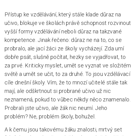
Přístup ke vzdělávání, který stále klade důraz na
učivo, blokuje ve školách právě schopnost rozvinout
vyšší formy vzdělávání neboli důraz na takzvané
kompetence. Jinak řečeno: důraz ne na to, co se
probralo, ale jací žáci ze školy vycházejí. Zda umí
dobře psát, slušně počítat, hezky se vyjadřovat, to
za prvé. Kriticky myslet, umět se vyznat ve složitém
světě a umět se učit, to za druhé. To jsou vzdělávací
cíle dnešní školy. Vím, že to mnozí učitelé stále tak
mají, ale odškrtnout si probrané učivo už nic
neznamená, pokud to vůbec někdy něco znamenalo.
Probrali jste učivo, ale žák nic neumí. Jeho
problém? Ne, problém školy, bohužel.
A k čemu jsou takovému žáku znalosti, mrtvý set