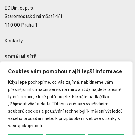
EDUin, o. p. s.
Staroměstské náměstí 4/1
110 00 Praha 1
Kontakty
SOCIÁLNÍ SÍTĚ
Cookies vám pomohou najít lepší informace
Facebook
X
Když lépe pochopíme, co vás zajímá, nabídneme vám
Instagram
přesnější informační servis na míru a vždy najdete přesně
Youtube
ty informace, které potřebujete.
Klikněte na tlačítko
„Přijmout vše“ a dejte EDUinu souhlas s využíváním
LinkedIn
souborů cookies a používání technologií k měření výsledků
vašeho brouzdání nebo k přizpůsobení webové stránky k
vaší spokojenosti.
Copyright © 2023 EDUin, o. p. s.