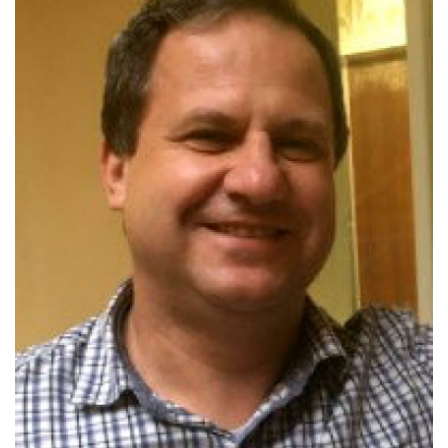
Pro zřizovatele
Konference Lepší škola
Kápézetka - průvodce pro zřizovatele
Klub zřizovatelů
O nás
O nás
Partneři a dárci
Kontakty