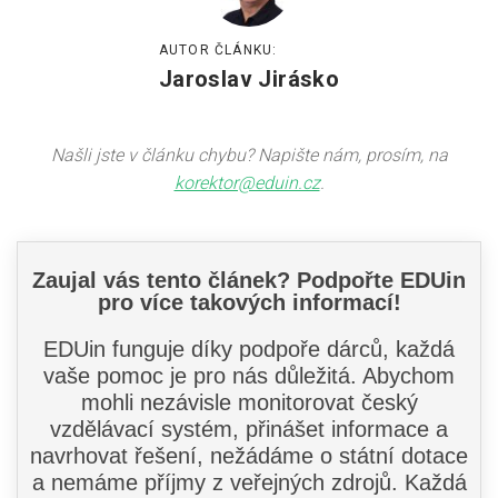
AUTOR ČLÁNKU:
Jaroslav Jirásko
Našli jste v článku chybu? Napište nám, prosím, na
korektor@eduin.cz
.