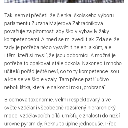
Tak jsem si přečetl, že členka školského výboru
parlamentu Zuzana Majerová Zahradníková
považuje za pitomost, aby školy vybavily žáky
kompetencemi. A hned se mi zvedl tlak. Zdá se, že
tady je potřeba něco vysvětlit nejen laikům, ale
i těm, kteří si myslí, že jsou odborníci. A možná je
potřeba to opakovat stále dokola. Nakonec i mnoho
učitelů pořád ještě neví, co to ty kompetence jsou
a kde se ve škole vzaly. Tam přece patří učivo
neboli látka, která je na konci roku „probraná“.
Bloomova taxonomie, velmi respektovaný a ve
světě vzdělání všeobecně rozšířený hierarchický
model vzdělávacích cílů, umísťuje znalosti do nižší
úrovně pyramidy. Řeknu to úplně jednoduše. Před