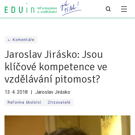
Informujeme
o vzdělávání
Všechny články
← Komentáře
Všechny články
Jaroslav Jirásko: Jsou
Týdeník bEDUin
klíčové kompetence ve
Analýzy
vzdělávání pitomost?
Audit vzdělávacího systému
13. 4. 2018
Jaroslav Jirásko
Všechny analýzy
Reforma školství
Zřizovatelé
Pro média
Tiskové zprávy
Pro média