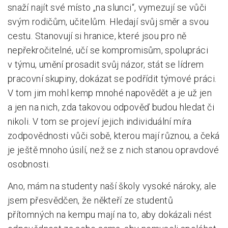
snaží najít své místo „na slunci“, vymezují se vůči
svým rodičům, učitelům. Hledají svůj směr a svou
cestu. Stanovují si hranice, které jsou pro ně
nepřekročitelné, učí se kompromisům, spolupráci
v týmu, umění prosadit svůj názor, stát se lídrem
pracovní skupiny, dokázat se podřídit týmové práci.
V tom jim mohl kemp mnohé napovědět a je už jen
a jen na nich, zda takovou odpověď budou hledat či
nikoli. V tom se projeví jejich individuální míra
zodpovědnosti vůči sobě, kterou mají různou, a čeká
je ještě mnoho úsilí, než se z nich stanou opravdové
osobnosti.
Ano, mám na studenty naší školy vysoké nároky, ale
jsem přesvědčen, že někteří ze studentů
přítomných na kempu mají na to, aby dokázali nést