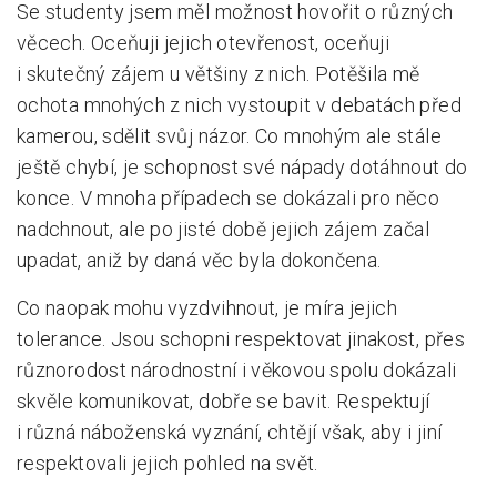
Se studenty jsem měl možnost hovořit o různých
věcech. Oceňuji jejich otevřenost, oceňuji
i skutečný zájem u většiny z nich. Potěšila mě
ochota mnohých z nich vystoupit v debatách před
kamerou, sdělit svůj názor. Co mnohým ale stále
ještě chybí, je schopnost své nápady dotáhnout do
konce. V mnoha případech se dokázali pro něco
nadchnout, ale po jisté době jejich zájem začal
upadat, aniž by daná věc byla dokončena.
Co naopak mohu vyzdvihnout, je míra jejich
tolerance. Jsou schopni respektovat jinakost, přes
různorodost národnostní i věkovou spolu dokázali
skvěle komunikovat, dobře se bavit. Respektují
i různá náboženská vyznání, chtějí však, aby i jiní
respektovali jejich pohled na svět.