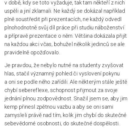
v době, kdy se toto vyžaduje, tak tam někteří z nich
uspěli a jiní zklamali. Ne každý se dokázal například
plně soustředit při prezentacích, ne každý odvedl
plnohodnotně svůj díl práce při studiu náboženství
a přípravě prezentace o něm. Většina dokázala přijít
na každou akci včas, bohužel několik jedinců se ale
pravidelně opožďovalo.
Je pravdou, že nebylo nutné na studenty zvyšovat
hlas, stačil významný pohled či vyslovení pokynu
a oni se podle něho zařídili. Ale některým stále ještě
chybí sebereflexe, schopnost přijmout za svoje
jednání plnou zodpovědnost. Snažil jsem se, aby jim
kemp přinesl zpětnou vazbu a aby se oni sami
zamysleli právě nad tím, kolik jim chybí do skutečné
sebevědomé osobnosti, do skutečné dospělosti.