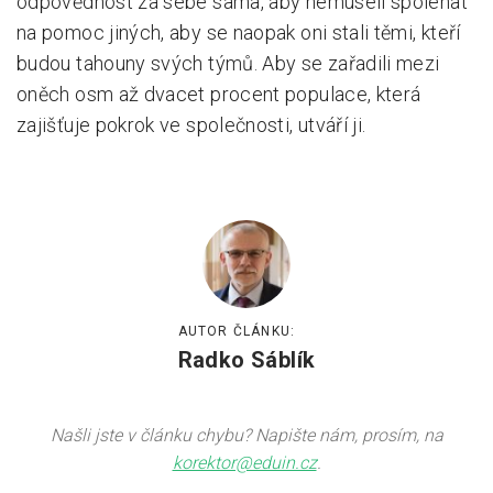
odpovědnost za sebe sama, aby nemuseli spoléhat
na pomoc jiných, aby se naopak oni stali těmi, kteří
budou tahouny svých týmů. Aby se zařadili mezi
oněch osm až dvacet procent populace, která
zajišťuje pokrok ve společnosti, utváří ji.
AUTOR ČLÁNKU:
Radko Sáblík
Našli jste v článku chybu? Napište nám, prosím, na
korektor@eduin.cz
.