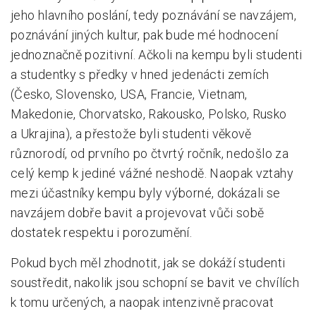
jeho hlavního poslání, tedy poznávání se navzájem,
poznávání jiných kultur, pak bude mé hodnocení
jednoznačně pozitivní. Ačkoli na kempu byli studenti
a studentky s předky v hned jedenácti zemích
(Česko, Slovensko, USA, Francie, Vietnam,
Makedonie, Chorvatsko, Rakousko, Polsko, Rusko
a Ukrajina), a přestože byli studenti věkově
různorodí, od prvního po čtvrtý ročník, nedošlo za
celý kemp k jediné vážné neshodě. Naopak vztahy
mezi účastníky kempu byly výborné, dokázali se
navzájem dobře bavit a projevovat vůči sobě
dostatek respektu i porozumění.
Pokud bych měl zhodnotit, jak se dokáží studenti
soustředit, nakolik jsou schopní se bavit ve chvílích
k tomu určených, a naopak intenzivně pracovat