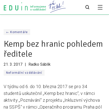
Informujeme
o vzdělávání
Všechny články
← Komentáře
Všechny články
Kemp bez hranic pohledem
Týdeník bEDUin
ředitele
Analýzy
21. 3. 2017
Radko Sáblík
Audit vzdělávacího systému
Neformální vzdělávání
Všechny analýzy
V týdnu od 6. do 10. března 2017 se pro 34
Pro média
studentů uskutečnil „Kemp bez hranic“, v rámci
Tiskové zprávy
aktivity „Poznávání“ z projektu „Inkluzivní výchova
na SSPŠ“ v rámci „Operačního programu Praha pól
Pro média