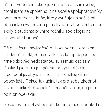
růstu“. Vedoucím akce jsem jmenoval sám sebe,
Pro zřizovatele
mohl jsem se spolehnout na skvělé spolupracovníky,
pana profesora Jiruše, který vyučuje na naší škole
Konference Lepší škola
občanskou výchovu, a pana Kalistu, absolventa naší
Kápézetka - průvodce pro zřizovatele
školy a studenta prvního ročníku sociologie na
Klub zřizovatelů
Universitě Karlově.
O nás
Při pátečním závěrečném zhodnocení akce jsem
studentům řekl, že na otázku jak kemp dopadl, ode
O nás
mne odpověď nedostanou. Tu si musí dát sami.
Partneři a dárci
Poskytl jsem jim jen pár návodných otázek
a požádal je, aby si na ně sami zkusili upřímně
Kontakty
odpovědět. Pokud tak učiní, tak pro sebe zhodnotí,
jak oni konkrétně uspěli či neuspěli v tom, co jsem
od nich očekával.
Pokud bych měl vyhodnotit kemp pouze z pohledu