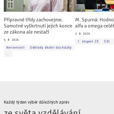
Přípravné třídy zachovejme.
M. Spurná: Hodnoc
Samotné vyškrtnutí jejich konce
alfa a omega celé
ze zákona ale nestačí
2. 8. 2026
6. 8. 2026
1. stupeň ZŠ
ČŠI
Nerovnosti
Odklady školní docházky
...
Každý týden výběr důležitých zpráv
ze světa vzdělávání