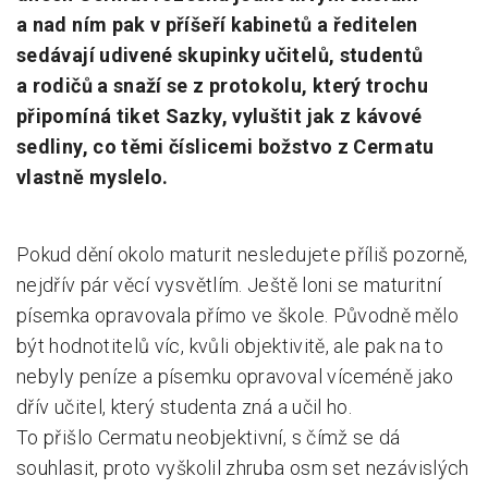
a nad ním pak v příšeří kabinetů a ředitelen
Pro zřizovatele
sedávají udivené skupinky učitelů, studentů
a rodičů a snaží se z protokolu, který trochu
Konference Lepší škola
připomíná tiket Sazky, vyluštit jak z kávové
Kápézetka - průvodce pro zřizovatele
sedliny, co těmi číslicemi božstvo z Cermatu
Klub zřizovatelů
vlastně myslelo.
O nás
Pokud dění okolo maturit nesledujete příliš pozorně,
O nás
nejdřív pár věcí vysvětlím. Ještě loni se maturitní
Partneři a dárci
písemka opravovala přímo ve škole. Původně mělo
být hodnotitelů víc, kvůli objektivitě, ale pak na to
Kontakty
nebyly peníze a písemku opravoval víceméně jako
dřív učitel, který studenta zná a učil ho.
To přišlo Cermatu neobjektivní, s čímž se dá
souhlasit, proto vyškolil zhruba osm set nezávislých