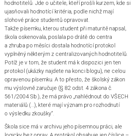
hodnotitelů. Jde o učitele, kteří prošli kurzem, kde si
ujasňovali hodnotící kritéria, podle nichž mají
slohové práce studentů opravovat.
Takže písemku, kterou student při maturitě napsal,
škola oskenovala, poslala po drátě do centra
a zhruba po měsíci dostala hodnotící protokol
vyplněný některým z centralizovaných hodnotitelů.
Potíž je v tom, že student má k dispozici jen ten
protokol (ukázky najdete na konci blogu), ne celou
opravenou písemku. A to přesto, že školský zákon
mu výslovně zaručuje (§ 82 odst. 4 zákona č.
561/2004 Sb.), že má právo „nahlédnout do VŠECH
materiálů (…), které mají význam pro rozhodnutí
o výsledku zkoušky“.
Škola sice má v archivu jeho písemnou práci, ale
logicky bez oprav. A protokol obsahuje jen číslice –