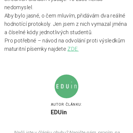
nedomyslel.
Aby bylo jasné, o čem mluvím, přidávám dva reálné
hodnotící protokoly. Jen jsem z nich vymazal jména
a číselné kódy jednotlivých studentů.
Pro potřebné – návod na odvolání proti výsledkům
maturitní písemky najdete
ZDE.
AUTOR ČLÁNKU:
EDUin
Našli jste v článku chybu? Napište nám, prosím, na