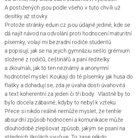
A postižených jsou podle všeho v tuto chvíli už
desítky až stovky.
Protože stránky eduin.cz jsou údajně jediné, kde se
dá najít návod na odvolání proti hodnocení maturitní
písemky, volají mi bezradní rodiče studentů
a popisují, jak se na jejich gymnáziu sešlo grémium
složené z rodičů, češtinářů a paní ředitelky
a zkoumali, jak to ten neznámý a anonymní
hodnotitel myslel. Koukají do té písemky jak husa do
flašky a dohadují se, zda je úvaha dosti úvahovitá
a text koherentní za jeden či tři body. Vlastně by to
bylo docela zábavné, kdyby to nebyl k vzteku.
Přece si nikdo reálně nemůže myslet, že tenhle
absurdní způsob hodnocení a komunikace může
dlouhodobě zlepšovat způsob, jakým se psaní na
středních školách vyučuje. To zase někdo