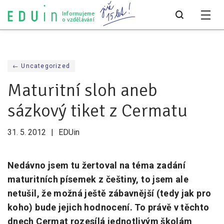
Informujeme
o vzdělávání
Všechny články
← Uncategorized
Všechny články
Maturitní sloh aneb
Týdeník bEDUin
sázkový tiket z Cermatu
Analýzy
31. 5. 2012
EDUin
Audit vzdělávacího systému
Všechny analýzy
Nedávno jsem tu žertoval na téma zadání
maturitních písemek z češtiny, to jsem ale
Pro média
netušil, že možná ještě zábavnější (tedy jak pro
Tiskové zprávy
koho) bude jejich hodnocení. To právě v těchto
dnech Cermat rozesílá jednotlivým školám
Pro média