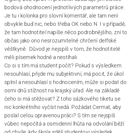
bodová ohodnocení jednotlivých parametrů práce.
Je tu i kolonka pro slovní komentář, ale tam není
obvykle buď nic, nebo třeba OK nebo N. I v případě,
že tam hodnotitel napíše něco podrobnějšího, zní to
občas jako ono nesrozumitelné chrčení delfské
věštkyně. Důvod je nejspíš v tom, že hodnotitelé
měli písemek hodně a nestíhali.
Co si s tím má student počít? Pokud s výsledkem
nesouhlasí, přijde mu subjektivní, má pocit, že úkol
splnil a nesouhlasí s hodnocením, může si podat do
osmi dnů stížnost na krajský úřad. Ale na základě
čeho si má stěžovat? Z toho sázkového tiketu se
nic konkrétního vyčíst nedá. Požádat Cermat, aby
poslal celou opravenou práci? S tím se nejspíš
vůbec nepočítá a osmidenní lhůta na odvolání běží
od chvíle, kdy škola sdělí studentovi výsledek.