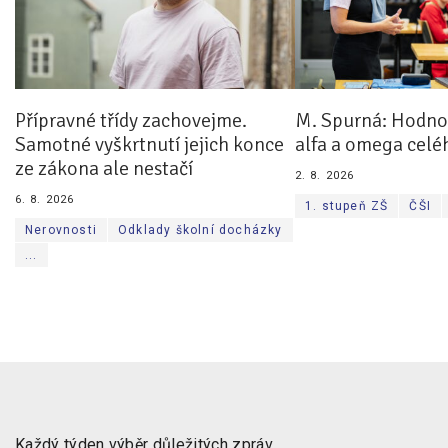
Přípravné třídy zachovejme.
M. Spurná: Hodnoc
Samotné vyškrtnutí jejich konce
alfa a omega celé
ze zákona ale nestačí
2. 8. 2026
6. 8. 2026
1. stupeň ZŠ
ČŠI
Nerovnosti
Odklady školní docházky
...
Každý týden výběr důležitých zpráv