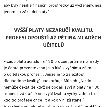
aby byly nějaké finanční prostředky už vyčleněny, než
jenom na základní platy.“
VYŠŠÍ PLATY NEZARUČÍ KVALITU.
PROFESI OPOUŠTÍ AŽ PĚTINA MLADÝCH
UČITELŮ
Fixace platů učitelů na 130 procent průměrné mzdy
je často prezentována jako klíč k vyššímu zájmu
o učitelskou profesi. „Jenže je to záležitost
dlouhodobé kvality,“ upozorňuje Münich. „Nikdo
nemůže čekat, že když se podaří zvýšit platy na 130
procent, zázračně se zvýší kvalita výuky. Jde o to,
kdo do profese chce jít a kdo v ní zůstane.“
Atraktivita učitelství je přitom čím dál větší problém.