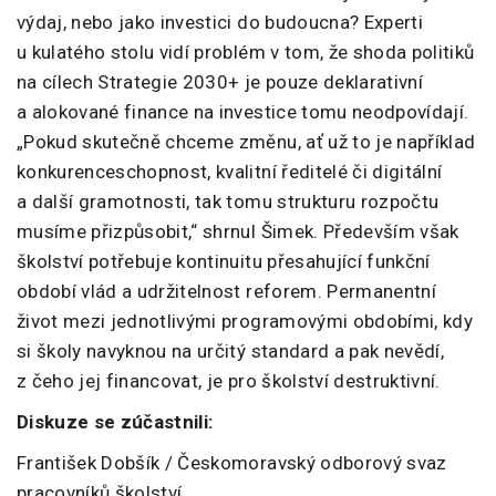
výdaj, nebo jako investici do budoucna? Experti
u kulatého stolu vidí problém v tom, že shoda politiků
na cílech Strategie 2030+ je pouze deklarativní
a alokované finance na investice tomu neodpovídají.
„Pokud skutečně chceme změnu, ať už to je například
konkurenceschopnost, kvalitní ředitelé či digitální
a další gramotnosti, tak tomu strukturu rozpočtu
musíme přizpůsobit,“ shrnul Šimek. Především však
školství potřebuje kontinuitu přesahující funkční
období vlád a udržitelnost reforem. Permanentní
život mezi jednotlivými programovými obdobími, kdy
si školy navyknou na určitý standard a pak nevědí,
z čeho jej financovat, je pro školství destruktivní.
Diskuze se zúčastnili:
František Dobšík / Českomoravský odborový svaz
pracovníků školství