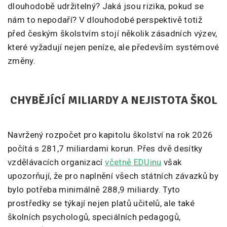
dlouhodobě udržitelný? Jaká jsou rizika, pokud se
nám to nepodaří? V dlouhodobé perspektivě totiž
před českým školstvím stojí několik zásadních výzev,
které vyžadují nejen peníze, ale především systémové
změny.
CHYBĚJÍCÍ MILIARDY A NEJISTOTA ŠKOL
Navržený rozpočet pro kapitolu školství na rok 2026
počítá s 281,7 miliardami korun. Přes dvě desítky
vzdělávacích organizací
včetně EDUinu
však
upozorňují, že pro naplnění všech státních závazků by
bylo potřeba minimálně 288,9 miliardy. Tyto
prostředky se týkají nejen platů učitelů, ale také
školních psychologů, speciálních pedagogů,