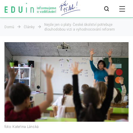
Informujeme
o vzdělávání
Nejde jen o platy. České školství potřebuje
Domů
Články
dlouhodobou vizi a vyhodnocování reforem
Všechny články
Všechny články
Týdeník bEDUin
Analýzy
Audit vzdělávacího systému
Všechny analýzy
Pro média
Tiskové zprávy
foto: Kateřina Lánská
Pro média