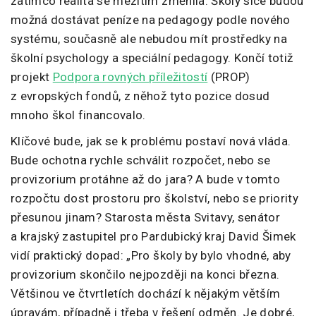
zatímco realita se mezitím změnila. Školy sice budou
možná dostávat peníze na pedagogy podle nového
systému, současně ale nebudou mít prostředky na
školní psychology a speciální pedagogy. Končí totiž
projekt
Podpora rovných příležitostí
(PROP)
z evropských fondů, z něhož tyto pozice dosud
mnoho škol financovalo.
Klíčové bude, jak se k problému postaví nová vláda.
Bude ochotna rychle schválit rozpočet, nebo se
provizorium protáhne až do jara? A bude v tomto
rozpočtu dost prostoru pro školství, nebo se priority
přesunou jinam? Starosta města Svitavy, senátor
a krajský zastupitel pro Pardubický kraj David Šimek
vidí praktický dopad: „Pro školy by bylo vhodné, aby
provizorium skončilo nejpozději na konci března.
Většinou ve čtvrtletích dochází k nějakým větším
úpravám, případně i třeba v řešení odměn. Je dobré,