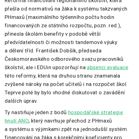
Reforma financování regionálního školství, která
přešla od normativů na žáka k systému takzvaných
PHmaxů (maximálního týdenního počtu hodin
financovaných ze státního rozpočtu, pozn. red.),
přinesla školám benefity v podobě větší
předvídatelnosti či možnosti tandemové výuky
a dělení tříd. František Dobšík, předseda
Českomoravského odborového svazu pracovníků
školství, ale i EDUin upozorňují na
absenci evaluace
této reformy, která na druhou stranu znamenala
zvýšené nároky na počet učitelů i na rozpočet škol.
Teprve poté by bylo vhodné diskutovat o zavádění
dalších úprav.
Ty nastiňuje jeden z bodů
hospodářské strategie
hnutí ANO
, který navrhuje přechod z PHmaxů
a systému s výjimkami zpět na jednodušší systém
financování na žáka s korekčními koeficienty pro