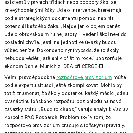
asistentů v prvních třídách nebo podpory škol se
znevýhodněnými žáky. Jde o intervence, které mají
podle strategických dokumentů pomoci naplnit
potenciál každého žáka. „Nejde jen o objem peněz.
Jde o obrovskou míru nejistoty – vedení škol neví do
poslední chvíle, jestli na jednotlivé úvazky budou
vůbec peníze. Dokonce to nyní vypadá, že to školy
nebudou vědět jistě ani v příštím roce,“ upozorňuje
ekonom Daniel Münich z IDEA při CERGE-EI.
Velmi pravděpodobné
rozpočtové provizorium
může
podle expertů situaci ještě zkomplikovat. Mohlo by
totiž znamenat, že školy dostanou každý měsíc jednu
dvanáctinu loňského rozpočtu, bez ohledu na nové
závazky státu. „Bude to chaos,“ varuje analytik Václav
Korbel z PAQ Research. Problém tkví v tom, že
rozpočtové provizorium pracuje s loňskými pravidly,