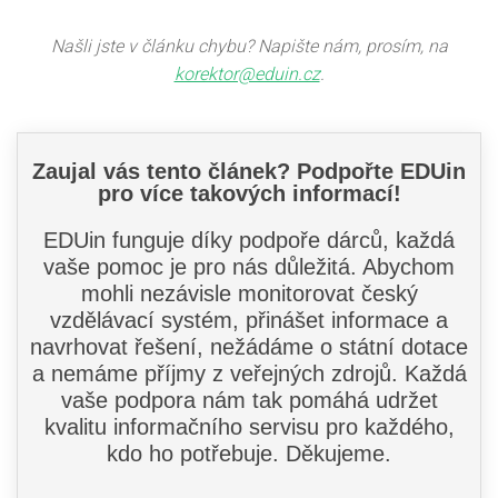
Našli jste v článku chybu? Napište nám, prosím, na
korektor@eduin.cz
.