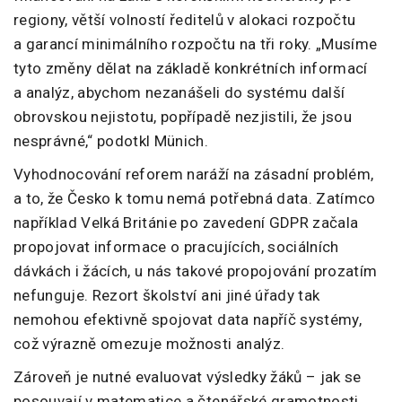
regiony, větší volností ředitelů v alokaci rozpočtu
a garancí minimálního rozpočtu na tři roky. „Musíme
tyto změny dělat na základě konkrétních informací
a analýz, abychom nezanášeli do systému další
obrovskou nejistotu, popřípadě nezjistili, že jsou
nesprávné,“ podotkl Münich.
Vyhodnocování reforem naráží na zásadní problém,
a to, že Česko k tomu nemá potřebná data. Zatímco
například Velká Británie po zavedení GDPR začala
propojovat informace o pracujících, sociálních
dávkách i žácích, u nás takové propojování prozatím
nefunguje. Rezort školství ani jiné úřady tak
nemohou efektivně spojovat data napříč systémy,
což výrazně omezuje možnosti analýz.
Zároveň je nutné evaluovat výsledky žáků – jak se
posouvají v matematice a čtenářské gramotnosti,