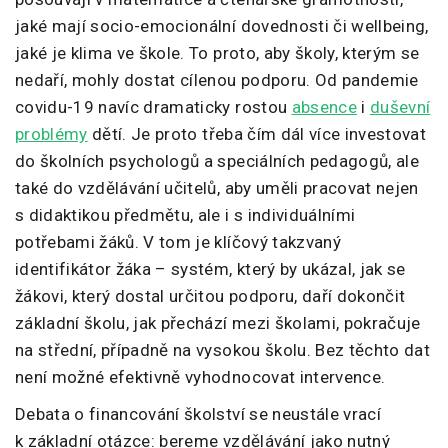
jaké mají socio-emocionální dovednosti či wellbeing,
jaké je klima ve škole. To proto, aby školy, kterým se
nedaří, mohly dostat cílenou podporu. Od pandemie
covidu-19 navíc dramaticky rostou
absence
i
duševní
problémy
dětí. Je proto třeba čím dál více investovat
do školních psychologů a speciálních pedagogů, ale
také do vzdělávání učitelů, aby uměli pracovat nejen
s didaktikou předmětu, ale i s individuálními
potřebami žáků. V tom je klíčový takzvaný
identifikátor žáka – systém, který by ukázal, jak se
žákovi, který dostal určitou podporu, daří dokončit
základní školu, jak přechází mezi školami, pokračuje
na střední, případně na vysokou školu. Bez těchto dat
není možné efektivně vyhodnocovat intervence.
Debata o financování školství se neustále vrací
k základní otázce: bereme vzdělávání jako nutný