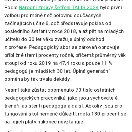
Podle
Národní zprávy šetření TALIS 2024
bylo první
volbou pro méně než polovinu současných
začínajících učitelů, což představuje pokles od
posledního šetření v roce 2018, a až pětina mladých
učitelů do 30 let věku zvažuje úplný odchod
z profese. Pedagogický sbor se zároveň obnovuje
přibližně třemi procenty ročně, přičemž průměrný věk
stoupl od roku 2019 na 47,4 roku a pouze 11 %
pedagogů je mladších 30 let. Úplná generační
obměna by tak trvala dekády.
Nesmí také zůstat opomenuto 70 tisíc ostatních
pedagogických pracovníků, jako jsou vychovatelé,
trenéři, asistenti pedagoga a další. Ačkoliv jsou pro
fungování škol neméně důležití, meta 130 procent se
na jejich platy nakonec nevztahuje.