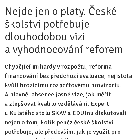
Nejde jen o platy. České
Pro zřizovatele
školství potřebuje
Konference Lepší škola
dlouhodobou vizi
Kápézetka - průvodce pro zřizovatele
a vyhodnocování reforem
Klub zřizovatelů
O nás
Chybějící miliardy v rozpočtu, reforma
O nás
financování bez předchozí evaluace, nejistota
kvůli hrozícímu rozpočtovému provizoriu.
Partneři a dárci
A hlavně: absence jasné vize, jak měřit
Kontakty
a zlepšovat kvalitu vzdělávání. Experti
u Kulatého stolu SKAV a EDUinu diskutovali
nejen o tom, kolik peněz české školství
potřebuje, ale především, jak je využít pro