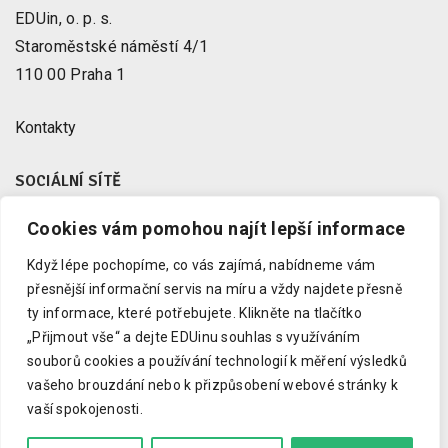
EDUin, o. p. s.
Staroměstské náměstí 4/1
110 00 Praha 1
Kontakty
SOCIÁLNÍ SÍTĚ
Cookies vám pomohou najít lepší informace
Facebook
X
Když lépe pochopíme, co vás zajímá, nabídneme vám
Instagram
přesnější informační servis na míru a vždy najdete přesně
Youtube
ty informace, které potřebujete.
Klikněte na tlačítko
„Přijmout vše“ a dejte EDUinu souhlas s využíváním
LinkedIn
souborů cookies a používání technologií k měření výsledků
vašeho brouzdání nebo k přizpůsobení webové stránky k
vaší spokojenosti.
Copyright © 2023 EDUin, o. p. s.