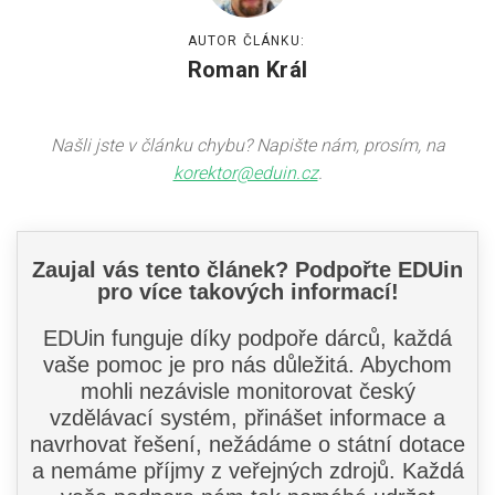
AUTOR ČLÁNKU:
Pro zřizovatele
Roman Král
Konference Lepší škola
Kápézetka - průvodce pro zřizovatele
Našli jste v článku chybu? Napište nám, prosím, na
Klub zřizovatelů
korektor@eduin.cz
.
O nás
O nás
Partneři a dárci
Kontakty