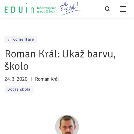
Informujeme
o vzdělávání
Všechny články
← Komentáře
Všechny články
Roman Král: Ukaž barvu,
Týdeník bEDUin
školo
Analýzy
24. 3. 2020
Roman Král
Audit vzdělávacího systému
Dobrá škola
Všechny analýzy
Pro média
Tiskové zprávy
Pro média