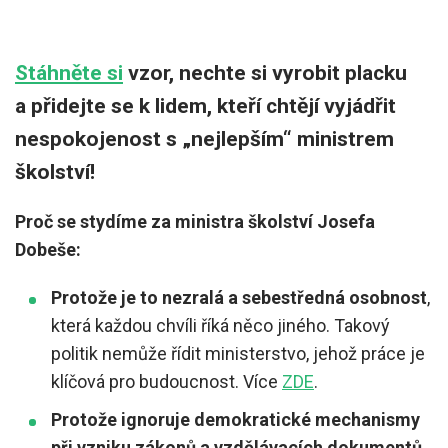
Stáhněte si
vzor, nechte si vyrobit placku
a přidejte se k lidem, kteří chtějí vyjádřit
nespokojenost s „nejlepším“ ministrem
školství!
Proč se stydíme za ministra školství Josefa
Dobeše:
Protože je to nezralá a sebestředná osobnost
,
která každou chvíli říká něco jiného. Takový
politik nemůže řídit ministerstvo, jehož práce je
klíčová pro budoucnost. Více
ZDE
.
Protože ignoruje demokratické mechanismy
při vzniku zákonů a vzdělávacích dokumentů
.