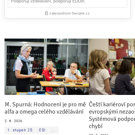
M. Spurná: Hodnocení je pro mě
Čeští kariéroví po
alfa a omega celého vzdělávání
evropskými nezaos
Systémová podpor
2. 8. 2026
chybí
1. stupeň ZŠ
ČŠI
...