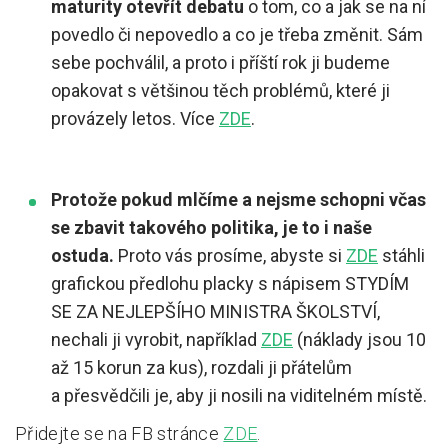
maturity otevřít debatu
o tom, co a jak se na ní
povedlo či nepovedlo a co je třeba změnit. Sám
sebe pochválil, a proto i příští rok ji budeme
opakovat s většinou těch problémů, které ji
provázely letos. Více
ZDE
.
Protože pokud mlčíme a nejsme schopni včas
se zbavit takového politika, je to i naše
ostuda.
Proto vás prosíme, abyste si
ZDE
stáhli
grafickou předlohu placky s nápisem STYDÍM
SE ZA NEJLEPŠÍHO MINISTRA ŠKOLSTVÍ,
nechali ji vyrobit, například
ZDE
(náklady jsou 10
až 15 korun za kus), rozdali ji přátelům
a přesvědčili je, aby ji nosili na viditelném místě.
Přidejte se na FB stránce
ZDE
.