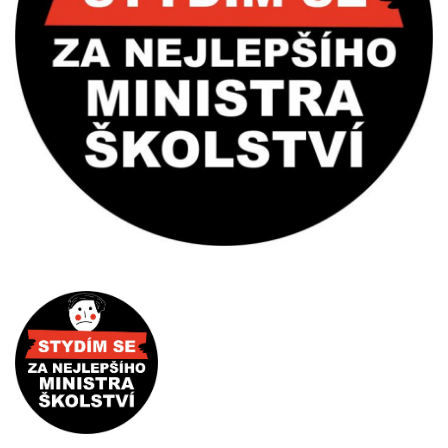
Pro zřizovatele
Konference Lepší škola
Kápézetka - průvodce pro zřizovatele
Klub zřizovatelů
O nás
O nás
Partneři a dárci
Kontakty