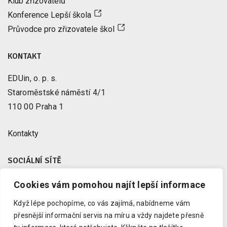
Klub zřizovatelů
Konference Lepší škola
Průvodce pro zřizovatele škol
KONTAKT
EDUin, o. p. s.
Staroměstské náměstí 4/1
110 00 Praha 1
Kontakty
SOCIÁLNÍ SÍTĚ
Cookies vám pomohou najít lepší informace
Facebook
X
Když lépe pochopíme, co vás zajímá, nabídneme vám
Instagram
přesnější informační servis na míru a vždy najdete přesně