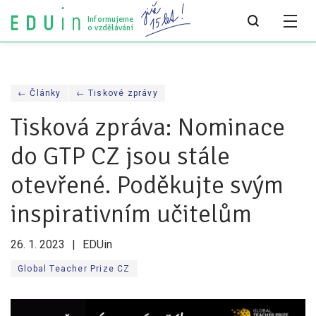
Informujeme
o vzdělávání
Všechny články
← Články
← Tiskové zprávy
Všechny články
Tisková zpráva: Nominace
Týdeník bEDUin
do GTP CZ jsou stále
Analýzy
otevřené. Poděkujte svým
Audit vzdělávacího systému
inspirativním učitelům
Všechny analýzy
26. 1. 2023
EDUin
Pro média
Global Teacher Prize CZ
Tiskové zprávy
Pro média