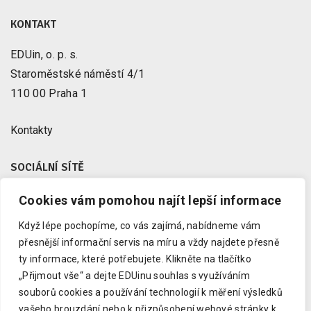
KONTAKT
EDUin, o. p. s.
Staroměstské náměstí 4/1
110 00 Praha 1
Kontakty
SOCIÁLNÍ SÍTĚ
Cookies vám pomohou najít lepší informace
Facebook
X
Když lépe pochopíme, co vás zajímá, nabídneme vám
Instagram
přesnější informační servis na míru a vždy najdete přesně
Youtube
ty informace, které potřebujete.
Klikněte na tlačítko
„Přijmout vše“ a dejte EDUinu souhlas s využíváním
LinkedIn
souborů cookies a používání technologií k měření výsledků
vašeho brouzdání nebo k přizpůsobení webové stránky k