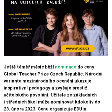
Pro zřizovatele
Konference Lepší škola
Kápézetka - průvodce pro zřizovatele
Klub zřizovatelů
O nás
O nás
Ještě téměř měsíc běží
nominace
do ceny
Partneři a dárci
Global Teacher Prize Czech Republic. Národní
Kontakty
varianta mezinárodního ocenění ukazuje
inspirativní pedagogy a zvyšuje prestiž
učitelského povolání. Učitele ze základních
i středních škol může nominovat kdokoliv do
23. února 2023. Cenu organizuje EDUin.