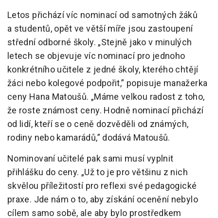
Letos přichází víc nominací od samotných žáků
a studentů, opět ve větší míře jsou zastoupení
střední odborné školy. „Stejně jako v minulých
letech se objevuje víc nominací pro jednoho
konkrétního učitele z jedné školy, kterého chtějí
žáci nebo kolegové podpořit,” popisuje manažerka
ceny Hana Matoušů. „Máme velkou radost z toho,
že roste známost ceny. Hodně nominací přichází
od lidí, kteří se o ceně dozvěděli od známých,
rodiny nebo kamarádů,” dodává Matoušů.
Nominovaní učitelé pak sami musí vyplnit
přihlášku do ceny. „Už to je pro většinu z nich
skvělou příležitostí pro reflexi své pedagogické
praxe. Jde nám o to, aby získání ocenění nebylo
cílem samo sobě, ale aby bylo prostředkem