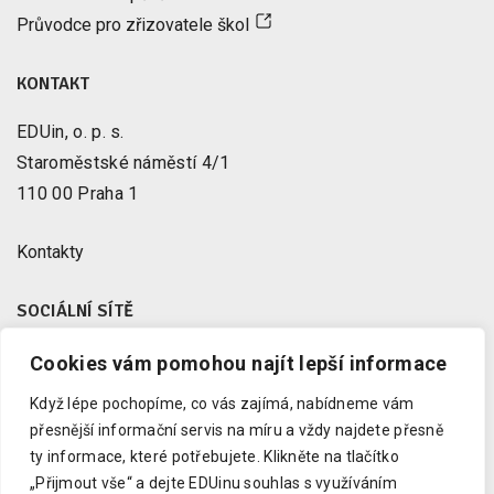
Průvodce pro zřizovatele škol
KONTAKT
EDUin, o. p. s.
Staroměstské náměstí 4/1
110 00 Praha 1
Kontakty
SOCIÁLNÍ SÍTĚ
Cookies vám pomohou najít lepší informace
Facebook
X
Když lépe pochopíme, co vás zajímá, nabídneme vám
Instagram
přesnější informační servis na míru a vždy najdete přesně
Youtube
ty informace, které potřebujete.
Klikněte na tlačítko
„Přijmout vše“ a dejte EDUinu souhlas s využíváním
LinkedIn