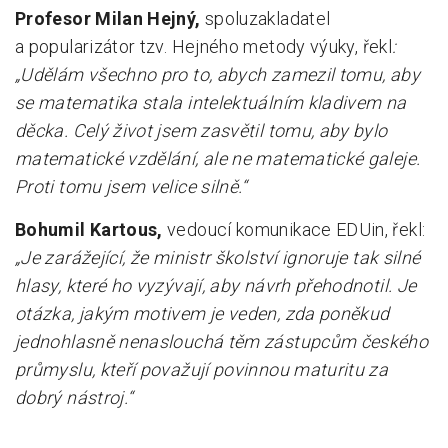
Profesor Milan Hejný,
spoluzakladatel
a popularizátor tzv. Hejného metody výuky,
řekl
:
„
Udělám všechno pro to, abych zamezil tomu, aby
se matematika stala intelektuálním kladivem na
děcka. Celý život jsem zasvětil tomu, aby bylo
matematické vzdělání, ale ne matematické galeje.
Proti tomu jsem velice silně.“
Bohumil Kartous,
vedoucí komunikace EDUin, řekl:
„Je zarážející, že ministr školství ignoruje tak silné
hlasy, které ho vyzývají, aby návrh přehodnotil. Je
otázka, jakým motivem je veden, zda poněkud
jednohlasně nenaslouchá těm zástupcům českého
průmyslu, kteří považují povinnou maturitu za
dobrý nástroj.“