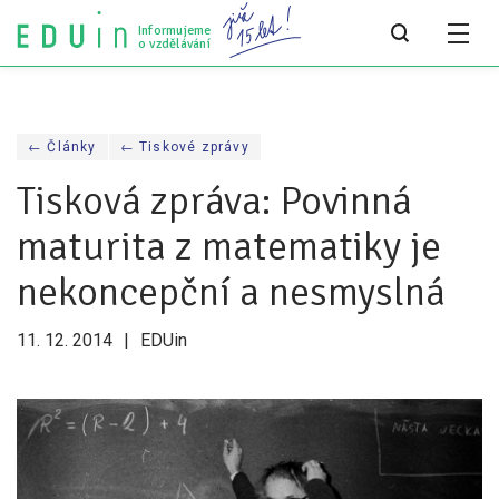
Informujeme
o vzdělávání
Všechny články
← Články
← Tiskové zprávy
Všechny články
Tisková zpráva: Povinná
Týdeník bEDUin
maturita z matematiky je
Analýzy
nekoncepční a nesmyslná
Audit vzdělávacího systému
11. 12. 2014
EDUin
Všechny analýzy
Pro média
Tiskové zprávy
Pro média