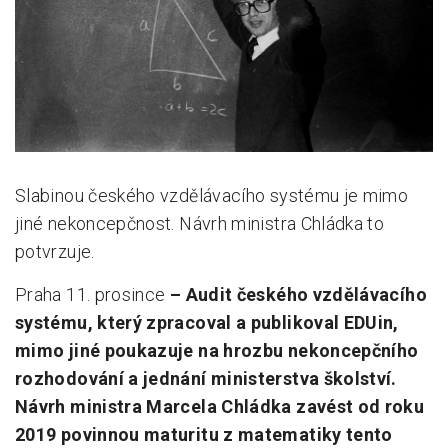
Pro zřizovatele
Konference Lepší škola
Kápézetka - průvodce pro zřizovatele
Klub zřizovatelů
Slabinou českého vzdělávacího systému je mimo
O nás
jiné nekoncepčnost. Návrh ministra Chládka to
O nás
potvrzuje.
Partneři a dárci
Praha 11. prosince
– Audit českého vzdělávacího
Kontakty
systému, který zpracoval a publikoval EDUin,
mimo jiné poukazuje na hrozbu nekoncepčního
rozhodování a jednání ministerstva školství.
Návrh ministra Marcela Chládka zavést od roku
2019 povinnou maturitu z matematiky tento