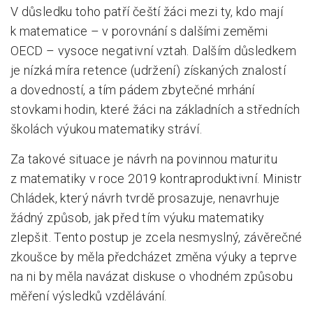
V důsledku toho patří čeští žáci mezi ty, kdo mají
k matematice – v porovnání s dalšími zeměmi
OECD – vysoce negativní vztah. Dalším důsledkem
je nízká míra retence (udržení) získaných znalostí
a dovedností, a tím pádem zbytečné mrhání
stovkami hodin, které žáci na základních a středních
školách výukou matematiky stráví.
Za takové situace je návrh na povinnou maturitu
z matematiky v roce 2019 kontraproduktivní. Ministr
Chládek, který návrh tvrdě prosazuje, nenavrhuje
žádný způsob, jak před tím výuku matematiky
zlepšit. Tento postup je zcela nesmyslný, závěrečné
zkoušce by měla předcházet změna výuky a teprve
na ni by měla navázat diskuse o vhodném způsobu
měření výsledků vzdělávání.