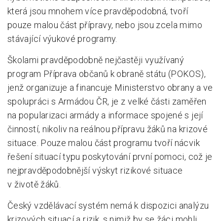
která jsou mnohem více pravděpodobná, tvoří
pouze malou část přípravy, nebo jsou zcela mimo
stávající výukové programy.
Školami pravděpodobně nejčastěji využívaný
program Příprava občanů k obraně státu (POKOS),
jenž organizuje a financuje Ministerstvo obrany a ve
spolupráci s Armádou ČR, je z velké části zaměřen
na popularizaci armády a informace spojené s její
činností, nikoliv na reálnou přípravu žáků na krizové
situace. Pouze malou část programu tvoří nácvik
řešení situací typu poskytování první pomoci, což je
nejpravděpodobnější výskyt rizikové situace
v životě žáků.
Český vzdělávací systém nemá k dispozici analýzu
krizových situací a rizik, s nimiž by se žáci mohli