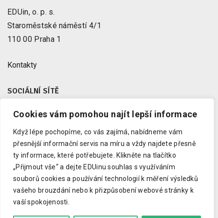
EDUin, o. p. s.
Staroměstské náměstí 4/1
110 00 Praha 1
Kontakty
SOCIÁLNÍ SÍTĚ
Cookies vám pomohou najít lepší informace
Facebook
X
Když lépe pochopíme, co vás zajímá, nabídneme vám
Instagram
přesnější informační servis na míru a vždy najdete přesně
Youtube
ty informace, které potřebujete.
Klikněte na tlačítko
„Přijmout vše“ a dejte EDUinu souhlas s využíváním
LinkedIn
souborů cookies a používání technologií k měření výsledků
vašeho brouzdání nebo k přizpůsobení webové stránky k
vaší spokojenosti.
Copyright © 2023 EDUin, o. p. s.