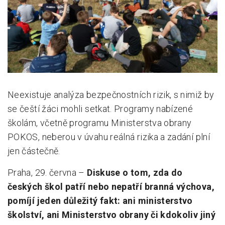
Pro zřizovatele
Konference Lepší škola
Kápézetka - průvodce pro zřizovatele
Klub zřizovatelů
Neexistuje analýza bezpečnostních rizik, s nimiž by
O nás
se čeští žáci mohli setkat. Programy nabízené
O nás
školám, včetně programu Ministerstva obrany
POKOS, neberou v úvahu reálná rizika a zadání plní
Partneři a dárci
jen částečně.
Kontakty
Praha, 29. června –
Diskuse o tom, zda do
českých škol patří nebo nepatří branná výchova,
pomíjí jeden důležitý fakt: ani ministerstvo
školství, ani Ministerstvo obrany či kdokoliv jiný