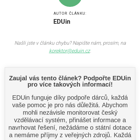
AUTOR ČLÁNKU:
EDUin
Našli jste v článku chybu? Napište nám, prosím, na
korektor@eduin.cz
.