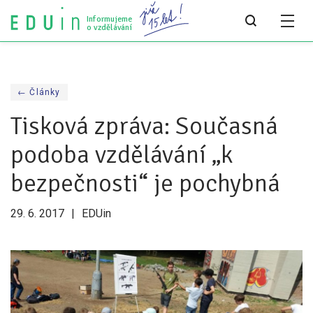
Informujeme
o vzdělávání
Všechny články
← Články
Všechny články
Tisková zpráva: Současná
Týdeník bEDUin
podoba vzdělávání „k
Analýzy
bezpečnosti“ je pochybná
Audit vzdělávacího systému
29. 6. 2017
EDUin
Všechny analýzy
Pro média
Tiskové zprávy
Pro média