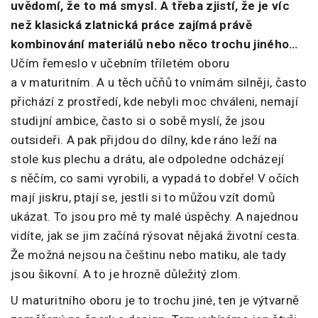
uvědomí, že to má smysl. A třeba zjistí, že je víc
než klasická zlatnická práce zajímá právě
kombinování materiálů nebo něco trochu jiného…
Učím řemeslo v učebním tříletém oboru
a v maturitním. A u těch učňů to vnímám silněji, často
přichází z prostředí, kde nebyli moc chváleni, nemají
studijní ambice, často si o sobě myslí, že jsou
outsideři. A pak přijdou do dílny, kde ráno leží na
stole kus plechu a drátu, ale odpoledne odcházejí
s něčím, co sami vyrobili, a vypadá to dobře! V očích
mají jiskru, ptají se, jestli si to můžou vzít domů
ukázat. To jsou pro mě ty malé úspěchy. A najednou
vidíte, jak se jim začíná rýsovat nějaká životní cesta.
Že možná nejsou na češtinu nebo matiku, ale tady
jsou šikovní. A to je hrozně důležitý zlom.
U maturitního oboru je to trochu jiné, ten je výtvarně