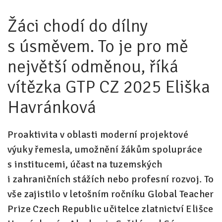
Žáci chodí do dílny
Pro zřizovatele
s úsměvem. To je pro mě
Konference Lepší škola
Kápézetka - průvodce pro zřizovatele
největší odměnou, říká
Klub zřizovatelů
vítězka GTP CZ 2025 Eliška
O nás
Havránková
O nás
Proaktivita v oblasti moderní projektové
Partneři a dárci
výuky řemesla, umožnění žákům spolupráce
Kontakty
s institucemi, účast na tuzemských
i zahraničních stážích nebo profesní rozvoj. To
vše zajistilo v letošním ročníku Global Teacher
Prize Czech Republic učitelce zlatnictví Elišce