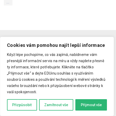
...
Cookies vám pomohou najít lepší informace
Každý týden výběr důležitých zpráv
Když lépe pochopíme, co vás zajímá, nabídneme vám
ze světa vzdělávání
přesnější informační servis na míru a vždy najdete přesně
ty informace, které potřebujete.
Klikněte na tlačítko
„Přijmout vše“ a dejte EDUinu souhlas s využíváním
souborů cookies a používání technologií k měření výsledků
vašeho brouzdání nebo k přizpůsobení webové stránky k
vaší spokojenosti.
Souhlasím se
zásadami ochrany osobních údajů
.
Přizpůsobit
Zamítnout vše
Přijmout vše
ODEBÍRAT BEDUIN