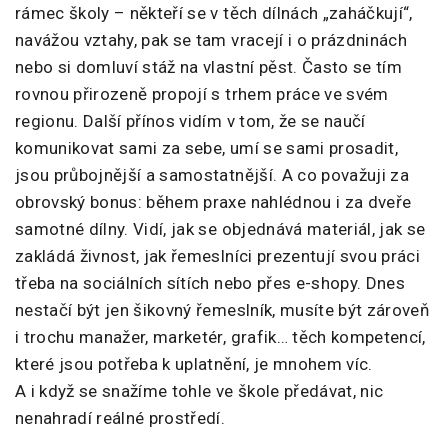
rámec školy – někteří se v těch dílnách „zaháčkují“,
navážou vztahy, pak se tam vracejí i o prázdninách
nebo si domluví stáž na vlastní pěst. Často se tím
rovnou přirozeně propojí s trhem práce ve svém
regionu. Další přínos vidím v tom, že se naučí
komunikovat sami za sebe, umí se sami prosadit,
jsou průbojnější a samostatnější. A co považuji za
obrovský bonus: během praxe nahlédnou i za dveře
samotné dílny. Vidí, jak se objednává materiál, jak se
zakládá živnost, jak řemeslníci prezentují svou práci
třeba na sociálních sítích nebo přes e-shopy. Dnes
nestačí být jen šikovný řemeslník, musíte být zároveň
i trochu manažer, marketér, grafik… těch kompetencí,
které jsou potřeba k uplatnění, je mnohem víc.
A i když se snažíme tohle ve škole předávat, nic
nenahradí reálné prostředí.