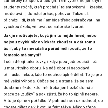
zaměřený na šperk a design. Tam vybíráme jen čtyři
studenty ročně, kteří prochází talentovkami – kresba,
modelování, domácí práce, pohovor. Takže už
přichází lidi, kteří mají ambice třeba pokračovat i na
vysokou školu, věnovat se autorské tvorbě.
Jak je motivujete, když jim to nejde hned, nebo
nejsou zvyklí něco víckrát zkoušet a dát tomu
úsilí, aby to nevzdali a pořád měli pocit, že to
řemeslo má smysl?
I učni dělají talentovky, i když jsou jednodušší než
u maturitního oboru. Na náš obor si nepodává
přihlášku někdo, kdo to nechce úplně dělat. To je pro
mě velká výhoda. Občas se ale stane, že se sem
dostane někdo, kdo měl třeba jen hezké domácí
práce ze „zušky“ a pak zjistí, že ho to úplně nebere.
A to je úplně v pořádku. V patnácti se rozhodnout, co
chcete dělat celý život, je fakt těžké. Někdo třeba