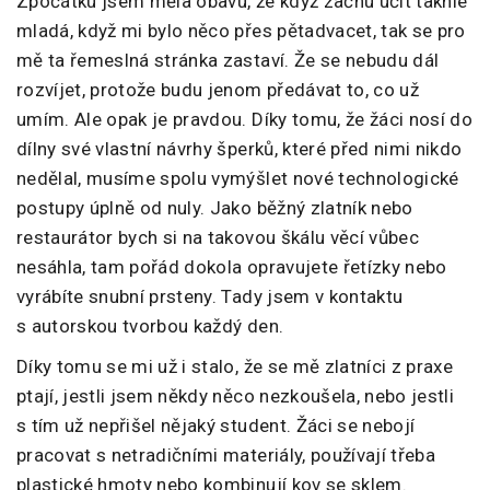
Zpočátku jsem měla obavu, že když začnu učit takhle
mladá, když mi bylo něco přes pětadvacet, tak se pro
mě ta řemeslná stránka zastaví. Že se nebudu dál
rozvíjet, protože budu jenom předávat to, co už
umím. Ale opak je pravdou. Díky tomu, že žáci nosí do
dílny své vlastní návrhy šperků, které před nimi nikdo
nedělal, musíme spolu vymýšlet nové technologické
postupy úplně od nuly. Jako běžný zlatník nebo
restaurátor bych si na takovou škálu věcí vůbec
nesáhla, tam pořád dokola opravujete řetízky nebo
vyrábíte snubní prsteny. Tady jsem v kontaktu
s autorskou tvorbou každý den.
Díky tomu se mi už i stalo, že se mě zlatníci z praxe
ptají, jestli jsem někdy něco nezkoušela, nebo jestli
s tím už nepřišel nějaký student. Žáci se nebojí
pracovat s netradičními materiály, používají třeba
plastické hmoty nebo kombinují kov se sklem.