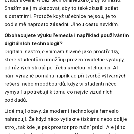
zvládl skvěle. A bez těch online zdrojů by to nešlo.
Snažím se jim ukazovat, aby to také zkusili sdílet
s ostatními. Protože když učebnice nejsou, je to
podle mě naprosto zásadní. Jinou cestu nevidím.
Obohacujete výuku řemesla i například používáním
digitálních technologií?
Digitální nástroje vnímám hlavně jako prostředky,
které studentům umožňují prezentovatelné výstupy,
od různých strojů po třeba umělou inteligenci. AI
nám výrazně pomáhá například při tvorbě výtvarných
rešerší nebo moodboardů, když si studenti něco
vymyslí a potřebují k tomu co nejvíc vizuálních
podkladů,
Lidé mají obavy, že moderní technologie řemeslo
nahrazují. Že když něco vytiskne tiskárna nebo odlije
stroj, tak kde je pak prostor pro ruční práci. Ale já to