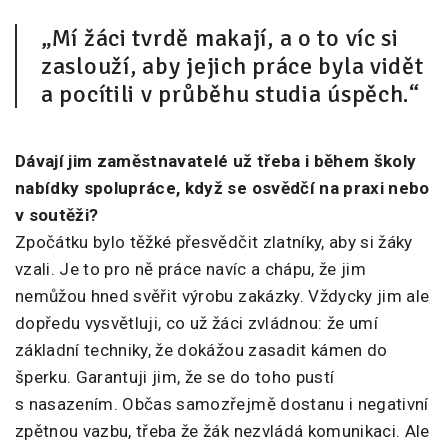
„Mí žáci tvrdě makají, a o to víc si
zaslouží, aby jejich práce byla vidět
a pocítili v průběhu studia úspěch.“
Dávají jim zaměstnavatelé už třeba i během školy
nabídky spolupráce, když se osvědčí na praxi nebo
v soutěži?
Zpočátku bylo těžké přesvědčit zlatníky, aby si žáky
vzali. Je to pro ně práce navíc a chápu, že jim
nemůžou hned svěřit výrobu zakázky. Vždycky jim ale
dopředu vysvětluji, co už žáci zvládnou: že umí
základní techniky, že dokážou zasadit kámen do
šperku. Garantuji jim, že se do toho pustí
s nasazením. Občas samozřejmě dostanu i negativní
zpětnou vazbu, třeba že žák nezvládá komunikaci. Ale