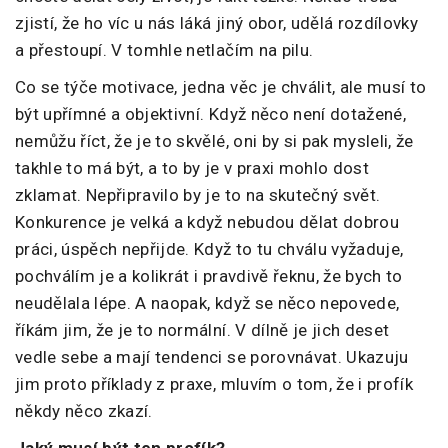
zjistí, že ho víc u nás láká jiný obor, udělá rozdílovky
a přestoupí. V tomhle netlačím na pilu.
Co se týče motivace, jedna věc je chválit, ale musí to
být upřímné a objektivní. Když něco není dotažené,
nemůžu říct, že je to skvělé, oni by si pak mysleli, že
takhle to má být, a to by je v praxi mohlo dost
zklamat. Nepřipravilo by je to na skutečný svět.
Konkurence je velká a když nebudou dělat dobrou
práci, úspěch nepřijde. Když to tu chválu vyžaduje,
pochválím je a kolikrát i pravdivě řeknu, že bych to
neudělala lépe. A naopak, když se něco nepovede,
říkám jim, že je to normální. V dílně je jich deset
vedle sebe a mají tendenci se porovnávat. Ukazuju
jim proto příklady z praxe, mluvím o tom, že i profík
někdy něco zkazí.