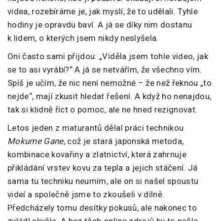
videa, rozebíráme je, jak myslí, že to udělali. Tyhle
hodiny je opravdu baví. A já se díky nim dostanu
k lidem, o kterých jsem nikdy neslyšela.
Oni často sami přijdou: „Viděla jsem tohle video, jak
se to asi vyrábí?“ A já se netvářím, že všechno vím.
Spíš je učím, že nic není nemožné – že než řeknou „to
nejde“, mají zkusit hledat řešení. A když ho nenajdou,
tak si klidně říct o pomoc, ale ne hned rezignovat.
Letos jeden z maturantů dělal práci technikou
Mokume Gane
, což je stará japonská metoda,
kombinace kovařiny a zlatnictví, která zahrnuje
přikládání vrstev kovu za tepla a jejich stáčení. Já
sama tu techniku neumím, ale on si našel spoustu
videí a společně jsme to zkoušeli v dílně.
Předcházely tomu desítky pokusů, ale nakonec to