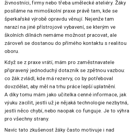
živnostníci, firmy nebo třeba umělecké ateliéry. Žáky
posíláme na mimoškolní praxe právě tam, kde se
šperkařské výrobě opravdu věnují. Nejenže tam
narazí na jiné přístrojové vybavení, se kterým ve
školních dílnách nemáme možnost pracovat, ale
zároveň se dostanou do přímého kontaktu s realitou
oboru.
Když se z praxe vrátí, mám pro zaměstnavatele
připravený jednoduchý dotazník se zpětnou vazbou:
co žák zvládl, kde má rezervy, co by potřeboval
dovzdělat, aby měl na trhu práce lepší uplatnění.
A díky tomu mám jako učitelka cenné informace, jak
výuku zacílit, jestli už je nějaká technologie nezbytná,
jestli něco chybí, nebo naopak co funguje. Je to výhra
pro všechny strany.
Navíc tato zkušenost žáky často motivuje i nad