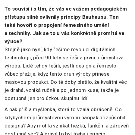
To souvisí i s tím, že vás ve vašem pedagogickém
přístupu silně ovlivnily principy Bauhausu. Ten
také hovoří o propojení řemeslného umění
a techniky. Jak se to u vás konkrétně promítá ve
výuce?
Stejně jako nyní, kdy řešíme revoluci digitálních
technologií, před 90 lety se řešila první průmyslová
výroba. Lidé tehdy řešili, jestli design a řemeslo
vůbec přežije, když tento druh výroby přinese
masovou produkci. Do té doby platilo, že kvalitní věc
je drahá, vzniká ručně a po jednom kuse, takže je
dostupná jen pro úzkou skupinu lidí.
A pak přišla myšlenka, která to vzala obráceně. Co
kdybychom průmyslovou výrobu naopak přizpůsobili
designu? Aby mohla vznikat hezká, funkční a zároveň
dostupná věc? A právě to byl třeba i princip