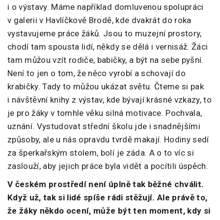
i o výstavy. Máme například domluvenou spolupráci
v galerii v Havlíčkově Brodě, kde dvakrát do roka
vystavujeme práce žáků. Jsou to muzejní prostory,
chodí tam spousta lidí, někdy se dělá i vernisáž. Žáci
tam můžou vzít rodiče, babičky, a být na sebe pyšní.
Není to jen o tom, že něco vyrobí a schovají do
krabičky. Tady to můžou ukázat světu. Čteme si pak
i návštěvní knihy z výstav, kde bývají krásné vzkazy, to
je pro žáky v tomhle věku silná motivace. Pochvala,
uznání. Vystudovat střední školu jde i snadnějšími
způsoby, ale u nás opravdu tvrdě makají. Hodiny sedí
za šperkařským stolem, bolí je záda. A o to víc si
zaslouží, aby jejich práce byla vidět a pocítili úspěch.
V českém prostředí není úplně tak běžné chválit.
Když už, tak si lidé spíše rádi stěžují. Ale právě to,
že žáky někdo ocení, může být ten moment, kdy si