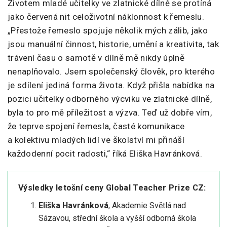
Životem mladé učitelky ve zlatnické dílně se protíná
jako červená nit celoživotní náklonnost k řemeslu.
„Přestože řemeslo spojuje několik mých zálib, jako
jsou manuální činnost, historie, umění a kreativita, tak
trávení času o samotě v dílně mě nikdy úplně
nenaplňovalo. Jsem společenský člověk, pro kterého
je sdílení jediná forma života. Když přišla nabídka na
pozici učitelky odborného výcviku ve zlatnické dílně,
byla to pro mě příležitost a výzva. Teď už dobře vím,
že teprve spojení řemesla, časté komunikace
a kolektivu mladých lidí ve školství mi přináší
každodenní pocit radosti,“ říká Eliška Havránková.
Výsledky letošní ceny Global Teacher Prize CZ:
Eliška Havránková
, Akademie Světlá nad
Sázavou, střední škola a vyšší odborná škola