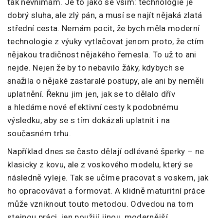
tak nevnímám. Je to jako se vším: technologie je
dobrý sluha, ale zlý pán, a musí se najít nějaká zlatá
střední cesta. Nemám pocit, že bych měla moderní
technologie z výuky vytlačovat jenom proto, že ctím
nějakou tradičnost nějakého řemesla. To už to ani
nejde. Nejen že by to nebavilo žáky, kdybych se
snažila o nějaké zastaralé postupy, ale ani by neměli
uplatnění. Řeknu jim jen, jak se to dělalo dřív
a hledáme nové efektivní cesty k podobnému
výsledku, aby se s tím dokázali uplatnit i na
současném trhu.
Například dnes se často dělají odlévané šperky – ne
klasicky z kovu, ale z voskového modelu, který se
následně vyleje. Tak se učíme pracovat s voskem, jak
ho opracovávat a formovat. A klidně maturitní práce
může vzniknout touto metodou. Odvedou na tom
stejnou práci, jen použijí jinou, modernější