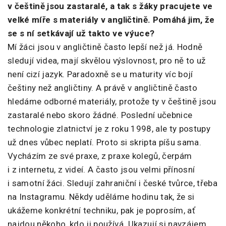
v češtině jsou zastaralé, a tak s žáky pracujete ve
velké míře s materiály v angličtině. Pomáhá jim, že
se s ní setkávají už takto ve výuce?
Mí žáci jsou v angličtině často lepší než já. Hodně
sledují videa, mají skvělou výslovnost, pro ně to už
není cizí jazyk. Paradoxně se u maturity víc bojí
češtiny než angličtiny. A právě v angličtině často
hledáme odborné materiály, protože ty v češtině jsou
zastaralé nebo skoro žádné. Poslední učebnice
technologie zlatnictví je z roku 1998, ale ty postupy
už dnes vůbec neplatí. Proto si skripta píšu sama.
Vycházím ze své praxe, z praxe kolegů, čerpám
i z internetu, z videí. A často jsou velmi přínosní
i samotní žáci. Sledují zahraniční i české tvůrce, třeba
na Instagramu. Někdy uděláme hodinu tak, že si
ukážeme konkrétní techniku, pak je poprosím, ať
najdou někoho, kdo ji používá. Ukazují si navzájem