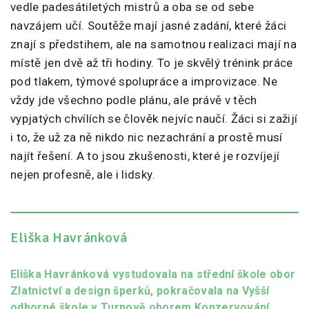
vedle padesátiletých mistrů a oba se od sebe
navzájem učí. Soutěže mají jasné zadání, které žáci
znají s předstihem, ale na samotnou realizaci mají na
místě jen dvě až tři hodiny. To je skvělý trénink práce
pod tlakem, týmové spolupráce a improvizace. Ne
vždy jde všechno podle plánu, ale právě v těch
vypjatých chvílích se člověk nejvíc naučí. Žáci si zažijí
i to, že už za ně nikdo nic nezachrání a prostě musí
najít řešení. A to jsou zkušenosti, které je rozvíjejí
nejen profesně, ale i lidsky.
Eliška Havránková
Eliška Havránková vystudovala na střední škole obor
Zlatnictví a design šperků, pokračovala na Vyšší
odborné škole v Turnově oborem Konzervování