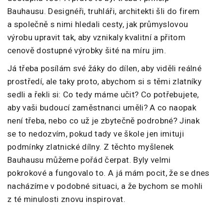
Bauhausu. Designéři, truhláři, architekti šli do firem
a společně s nimi hledali cesty, jak průmyslovou
výrobu upravit tak, aby vznikaly kvalitní a přitom
cenově dostupné výrobky šité na míru jim.
Já třeba posílám své žáky do dílen, aby viděli reálné
prostředí, ale taky proto, abychom si s těmi zlatníky
sedli a řekli si: Co tedy máme učit? Co potřebujete,
aby vaši budoucí zaměstnanci uměli? A co naopak
není třeba, nebo co už je zbytečně podrobné? Jinak
se to nedozvím, pokud tady ve škole jen imituji
podmínky zlatnické dílny. Z těchto myšlenek
Bauhausu můžeme pořád čerpat. Byly velmi
pokrokové a fungovalo to. A já mám pocit, že se dnes
nacházíme v podobné situaci, a že bychom se mohli
z té minulosti znovu inspirovat.