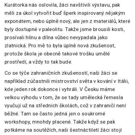
Kurátorka nás oslovila, žáci navštívili výstavu, pak
měli za úkol vytvořit buď šperk inspirovaný nějakým
exponátem, nebo úplně nový, ale jen z materiálů, které
byly dostupné v paleolitu. Takže jsme brousili kosti,
prosívali hlínu a dílna vůbec nevypadala jako
zlatnická. Pro mě to byla úplně nová zkušenost,
protože škola je obecně takové trošku umělé
prostředí, a vždy to tak bude.
Co se týče zahraničních zkušeností, naši žáci se
například zúčastnili mistrovství světa v kování v Itálii,
kde jeden rok dokonce i vyhráli. V Česku máme
velkou výhodu v tom, že se tady umělecká řemesla
vyučují už na středních školách, což v zahraničí není
běžné. Tam se často jedná jen o soukromé
workshopy, mnohdy placené. Takže když se pak
potkáme na soutěžích, naši šestnáctiletí žáci stojí