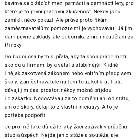
bavíme se o žácích mezi patnácti a osmnácti lety, pro
které je to první pracovní zkušenost. Někdy jsou
zamlklí, něco pokazí. Ale právě proto říkám
zaměstnavatelům: pomozte mi je vychovávat. Já jim
dám pevné základy, ale odborníka z nich neudělám za
tři roky.
Do budoucna bych si přála, aby ta spolupráce mezi
školou a firmami byla větší a stabilnější. Klidně
i nějak zakotvená zákonem nebo vnitřním předpisem
školy. Zaměstnavatelé na tom totiž kolikrát tratí,
dávají jim čas, prostor, někdy možná přijdou
i o zakázku. Nedostávají za to odměnu ani od státu,
ani od školy, dělají to z vlastní iniciativy. A to je
potřeba podpořit.
Je pro mě také důležité, aby žáci zažívali v průběhu
studia úspěch. Nejde jen o stáže a soutěže, ale