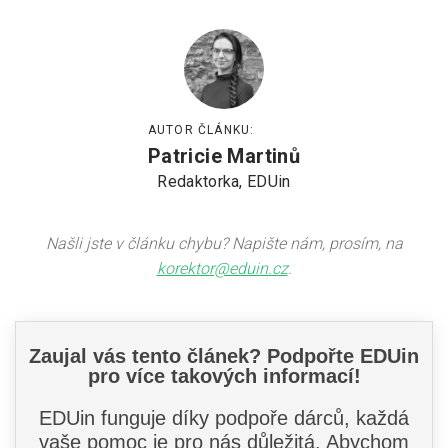
AUTOR ČLÁNKU:
Patricie Martinů
Redaktorka, EDUin
Našli jste v článku chybu? Napište nám, prosím, na
korektor@eduin.cz
.