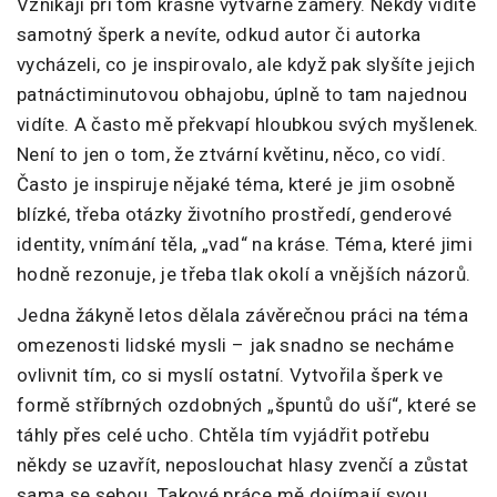
Vznikají při tom krásné výtvarné záměry. Někdy vidíte
samotný šperk a nevíte, odkud autor či autorka
vycházeli, co je inspirovalo, ale když pak slyšíte jejich
patnáctiminutovou obhajobu, úplně to tam najednou
vidíte. A často mě překvapí hloubkou svých myšlenek.
Není to jen o tom, že ztvární květinu, něco, co vidí.
Často je inspiruje nějaké téma, které je jim osobně
blízké, třeba otázky životního prostředí, genderové
identity, vnímání těla, „vad“ na kráse. Téma, které jimi
hodně rezonuje, je třeba tlak okolí a vnějších názorů.
Jedna žákyně letos dělala závěrečnou práci na téma
omezenosti lidské mysli – jak snadno se necháme
ovlivnit tím, co si myslí ostatní. Vytvořila šperk ve
formě stříbrných ozdobných „špuntů do uší“, které se
táhly přes celé ucho. Chtěla tím vyjádřit potřebu
někdy se uzavřít, neposlouchat hlasy zvenčí a zůstat
sama se sebou. Takové práce mě dojímají svou