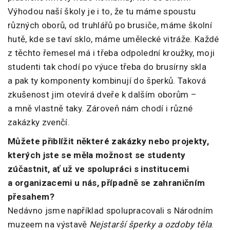
Výhodou naší školy je i to, že tu máme spoustu
různých oborů, od truhlářů po brusiče, máme školní
hutě, kde se taví sklo, máme umělecké vitráže. Každé
z těchto řemesel má i třeba odpolední kroužky, moji
studenti tak chodí po výuce třeba do brusírny skla
a pak ty komponenty kombinují do šperků. Taková
zkušenost jim otevírá dveře k dalším oborům –
a mně vlastně taky. Zároveň nám chodí i různé
zakázky zvenčí.
Můžete přiblížit některé zakázky nebo projekty,
kterých jste se měla možnost se studenty
zúčastnit, ať už ve spolupráci s institucemi
a organizacemi u nás, případně se zahraničním
přesahem?
Nedávno jsme například spolupracovali s Národním
muzeem na výstavě
Nejstarší šperky a ozdoby těla
.