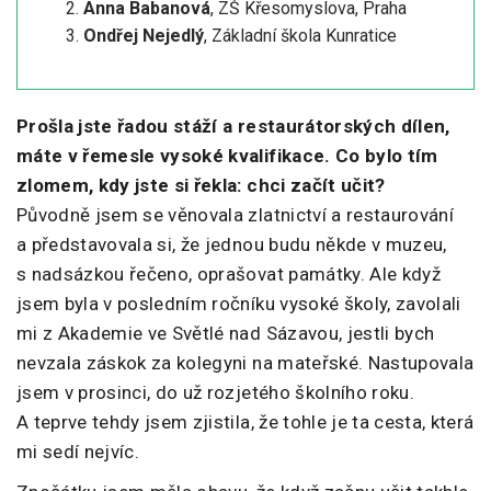
Anna Babanová
, ZŠ Křesomyslova, Praha
Ondřej Nejedlý
, Základní škola Kunratice
Prošla jste řadou stáží a restaurátorských dílen,
máte v řemesle vysoké kvalifikace. Co bylo tím
zlomem, kdy jste si řekla: chci začít učit?
Původně jsem se věnovala zlatnictví a restaurování
a představovala si, že jednou budu někde v muzeu,
s nadsázkou řečeno, oprašovat památky. Ale když
jsem byla v posledním ročníku vysoké školy, zavolali
mi z Akademie ve Světlé nad Sázavou, jestli bych
nevzala záskok za kolegyni na mateřské. Nastupovala
jsem v prosinci, do už rozjetého školního roku.
A teprve tehdy jsem zjistila, že tohle je ta cesta, která
mi sedí nejvíc.