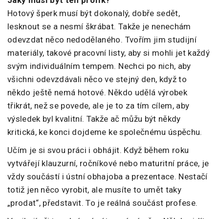
Jaký musí být ten profík?
Hotový šperk musí být dokonalý, dobře sedět,
lesknout se a nesmí škrábat. Takže je nenechám
odevzdat něco nedodělaného. Tvořím jim studijní
materiály, takové pracovní listy, aby si mohli jet každý
svým individuálním tempem. Nechci po nich, aby
všichni odevzdávali něco ve stejný den, když to
někdo ještě nemá hotové. Někdo udělá výrobek
třikrát, než se povede, ale je to za tím cílem, aby
výsledek byl kvalitní. Takže ač můžu být někdy
kritická, ke konci dojdeme ke společnému úspěchu.
Učím je si svou práci i obhájit. Když během roku
vytvářejí klauzurní, ročníkové nebo maturitní práce, je
vždy součástí i ústní obhajoba a prezentace. Nestačí
totiž jen něco vyrobit, ale musíte to umět taky
„prodat“, představit. To je reálná součást profese.