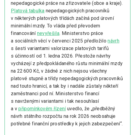
nepedagogické práce na zřizovatele (obce a kraje).
Platová tabulka
nepedagogických pracovníků
v některých platových třídách začíná pod úrovní
minimální mzdy. To vláda před převodem
financování
nevyřešila
. Ministerstvo práce
a sociálních věcí v červenci 2025 předložilo
návrh
s šesti variantami valorizace platových tarifů
s účinností od 1. ledna 2026. Přestože návrhy
vycházejí z předpokládaného růstu minimální mzdy
na 22 600 Kč, v žádné z nich nejsou všechny
platové stupně a třídy nepedagogických pracovníků
nad touto hranicí, a tak by i nadále zůstaly někteří
zaměstnanci pod ní. Ministerstvo financí
s navrženými variantami i tak nesouhlasí
a v
připomínkovém řízení
uvedlo, že „předběžný
návrh státního rozpočtu na rok 2026 neobsahuje
potřebné finanční prostředky k jejich zabezpečení“.