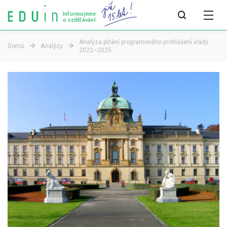
Informujeme
o vzdělávání
Analýza plnění programového prohlášení vlády
Domů
Analýzy
2022–2025
Všechny články
Všechny články
Týdeník bEDUin
Analýzy
Audit vzdělávacího systému
Všechny analýzy
Pro média
Tiskové zprávy
Pro média