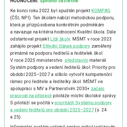
HODNOCENÍ:
Splněno částečně
Ke konci roku 2022 byl spuštěn projekt
KOMPAS
(ČŠI, NPI). Ten školám nabízí metodickou podporu,
která je přizpůsobena konkrétním podmínkám
a navazuje na kritéria hodnocení Kvalitní škola. Dále
odstartoval projekt
Lídr školy
. MŠMT v roce 2023
zahájilo projekt
Střední článek podpory
zaměřený
primárně na podporu ředitelů a ředitelek škol.
V roce 2025 ministerstvo
představilo
materiál
Systém podpory a vedení ředitelů škol: Priority pro
období 2025–2027 a slíbilo vytvořit kompetenční
rámec pro ředitele a ředitelky škol. MŠMT ve
spolupráci s MV a Partnerstvím 2030+
začalo
pracovat na přípravě
pilotáže místní školské správy.
S pilotáží se počítá v
prioritách Systému podpory
a vedení ředitelů pro období 2025–2027
(s. 24
a 25).
Informační systém veřejné správy nebyl realizován.