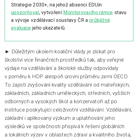
Strategie 2030+, na jehož absenci EDUin
upozorňoval
, vytvoření
Monitorovacího rámce
stavu
a vývoje vzdělávací soustavy ČR a
průběžná
evaluace
jeho ukazatelů.
► Důležitým úkolem koaliční vlády je získat pro
školství více finančních prostředků tak, aby veřejné
výdaje na vzdělávání a školské služby odpovídaly
v poměru k HDP alespoň úrovni průměru zemí OECD.
To zajistí zvyšování kvality vzdělávání od mateřských,
základních, základních uměleckých, středních, vyšších
odborných a vysokých škol a konzervatoří až po
instituce poskytující celoživotní vzdělávání. Vzdělávání,
základní i aplikovaný výzkum a uplatňování jeho
výsledků ve společnosti přispívá k řešení globálních
a lokálních výzev v oblastech zdraví a kvalitního života,