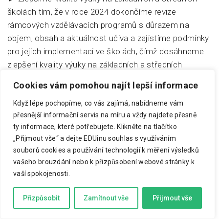
školách tím, že v roce 2024 dokončíme revize
rámcových vzdělávacích programů s důrazem na
objem, obsah a aktuálnost učiva a zajistíme podmínky
pro jejich implementaci ve školách, čímž dosáhneme
zlepšení kvality výuky na základních a středních
školách, zvětšení prostoru pro týmovou spolupráci,
Cookies vám pomohou najít lepší informace
rozvoj kreativity žáků a individuální přístup k nim.
Když lépe pochopíme, co vás zajímá, nabídneme vám
► Zaměříme se na snížení celkového objemu učiva
přesnější informační servis na míru a vždy najdete přesně
a podpoříme kvalitu (porozumění) před kvantitou
ty informace, které potřebujete.
Klikněte na tlačítko
(memorováním).
„Přijmout vše“ a dejte EDUinu souhlas s využíváním
souborů cookies a používání technologií k měření výsledků
► Budeme klást důraz na rozvoj gramotností, znalostí
vašeho brouzdání nebo k přizpůsobení webové stránky k
a dovedností potřebných v každodenním životě.
vaší spokojenosti.
Zaměříme se na podporu občanského vzdělávání,
etické výchovy, finanční i mediální gramotnosti
Přizpůsobit
Zamítnout vše
Přijmout vše
a kritického myšlení. Promění se výuka dějin 20. století