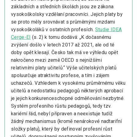
základních a středních školách jsou ze zákona
vysokoškolsky vzdělaní pracovníci. Jejich platy by
se proto měly srovnávat s průměrnými mzdami
vysokoškoláků v ostatních profesích.
Studie IDEA
Cerge-EI
(s. 2) k tomu dodává: „K dočasnému
zvýšení došlo v letech 2017 až 2021, ale od té
doby opět klesají. Česko tak má ve výhledu opět
nakročeno mezi země OECD s nejnižšími
relativními platy učitelů.“ Výše učitelských platů
spoluurčuje atraktivitu profese, a tím i zájem
uchazečů. Vzhledem k vysokému průměrnému věku
učitelů a nedostatku pedagogů některých aprobací
je jejich konkurenceschopné odměňování nezbytné.
Systém profesního růstu pedagogů, tedy tzv.
kariérní řád, nebyl připraven a neexistuje tudíž
žádný mechanismus (kromě nenárokové nadtarifní
složky platu), který by definoval profesní růst
učitelů, doprovázený postupným zvyšováním