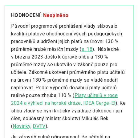
HODNOCENÍ:
Nesplněno
Původní programové prohlášení vlády slibovalo
kvalitní platové ohodnocení všech pedagogických
pracovníků a udržení jejich platů na úrovni 130 %
průměrné hrubé měsíční mzdy (
s. 18
). Následně
v březnu 2023 došlo k úpravě slibu a 130 %
průměrné mzdy se ukotvilo v zákoně pouze pro
učitele. Zákonné ukotvení průměrného platu učitelů
na úrovni 130 % průměrné mzdy se vládě nedaří
naplňovat. Podle výpočtů dosahují platy učitelů
reálně pouze zhruba 110 % (
Platy učitelů v roce
2024 a výhled: na horské dráze, IDEA Cerge-EI
). Ke
slibu vlády se nyní kriticky vyjadřuje dokonce i její
člen, současný ministr školství Mikuláš Bek
(
Novinky
,
DVTV
).
Je zároveň nutné připomenout, že učitelé na