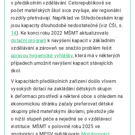
v předškolním vzdělávání. Celorepublikově se
počet mateřských škol sice zvyšuje, ale regionální
rozdíly přetrvávají. Například ve Středočeském kraji
jsou kapacity dlouhodobě nedostatečné (viz ČŠI, s.
14
). Ke konci roku 2022 MŠMT aktualizovalo
dotační program
k navýšení kapacit v základním
vzdělávání a zároveň se snažilo problém řešit
úpravou hygienické vyhlášky
, která má v některých
případech umožnit navýšení kapacit stávajících
škol.
V kapacitách předškolních zařízení došlo vlivem
vysokých dotací na zakládání dětských skupin
k deformaci prostředí a některé obce s ohledem na
ekonomickou stránku začaly preferovat dětské
skupiny před mateřskými školami, přestože jde
o nižší stupeň péče a nejedná se o vzdělávací
instituce. MŠMT v polovině roku 2025 ve
spolupráci s MPSV publikovalo
Monitorovací