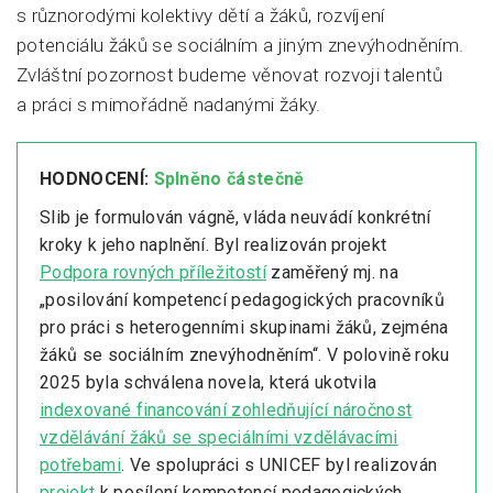
s různorodými kolektivy dětí a žáků, rozvíjení
potenciálu žáků se sociálním a jiným znevýhodněním.
Zvláštní pozornost budeme věnovat rozvoji talentů
a práci s mimořádně nadanými žáky.
HODNOCENÍ:
Splněno částečně
Slib je formulován vágně, vláda neuvádí konkrétní
kroky k jeho naplnění. Byl realizován projekt
Podpora rovných příležitostí
zaměřený mj. na
„posilování kompetencí pedagogických pracovníků
pro práci s heterogenními skupinami žáků, zejména
žáků se sociálním znevýhodněním“. V polovině roku
2025 byla schválena novela, která ukotvila
indexované financování zohledňující náročnost
vzdělávání žáků se speciálními vzdělávacími
potřebami
. Ve spolupráci s UNICEF byl realizován
projekt
k posílení kompetencí pedagogických