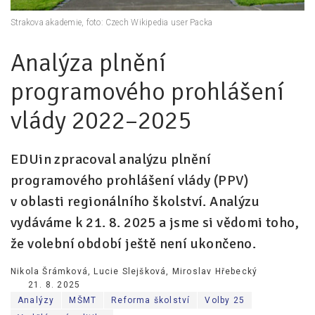
Strakova akademie, foto: Czech Wikipedia user Packa
Pro zřizovatele
Analýza plnění
Konference Lepší škola
Kápézetka - průvodce pro zřizovatele
programového prohlášení
Klub zřizovatelů
vlády 2022–2025
O nás
EDUin zpracoval analýzu plnění
O nás
programového prohlášení vlády (PPV)
Partneři a dárci
v oblasti regionálního školství. Analýzu
vydáváme k 21. 8. 2025 a jsme si vědomi toho,
Kontakty
že volební období ještě není ukončeno.
Nikola Šrámková
,
Lucie Slejšková
,
Miroslav Hřebecký
21. 8. 2025
Analýzy
MŠMT
Reforma školství
Volby 25