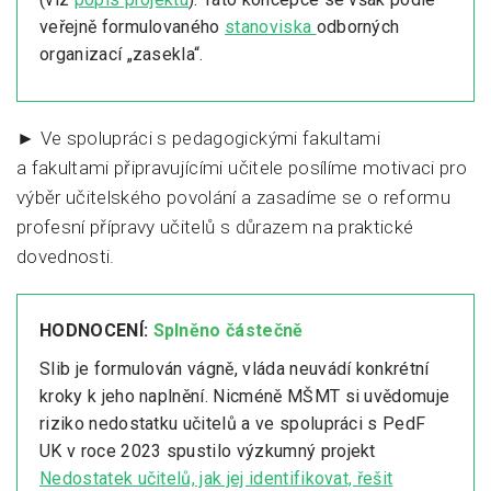
veřejně formulovaného
stanoviska
odborných
organizací „zasekla“.
► Ve spolupráci s pedagogickými fakultami
a fakultami připravujícími učitele posílíme motivaci pro
výběr učitelského povolání a zasadíme se o reformu
profesní přípravy učitelů s důrazem na praktické
dovednosti.
HODNOCENÍ:
Splněno částečně
Slib je formulován vágně, vláda neuvádí konkrétní
kroky k jeho naplnění. Nicméně MŠMT si uvědomuje
riziko nedostatku učitelů a ve spolupráci s PedF
UK v roce 2023 spustilo výzkumný projekt
Nedostatek učitelů, jak jej identifikovat, řešit