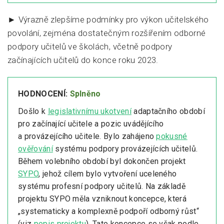
► Výrazně zlepšíme podmínky pro výkon učitelského
povolání, zejména dostatečným rozšířením odborné
podpory učitelů ve školách, včetně podpory
začínajících učitelů do konce roku 2023.
HODNOCENÍ:
Splněno
Došlo k
legislativnímu ukotvení
adaptačního období
pro začínající učitele a pozic uvádějícího
a provázejícího učitele. Bylo zahájeno
pokusné
ověřování
systému podpory provázejících učitelů.
Během volebního období byl dokončen projekt
SYPO
, jehož cílem bylo vytvoření uceleného
systému profesní podpory učitelů. Na základě
projektu SYPO měla vzniknout koncepce, která
„systematicky a komplexně podpoří odborný růst“
(viz
popis projektu
). Tato koncepce se však podle