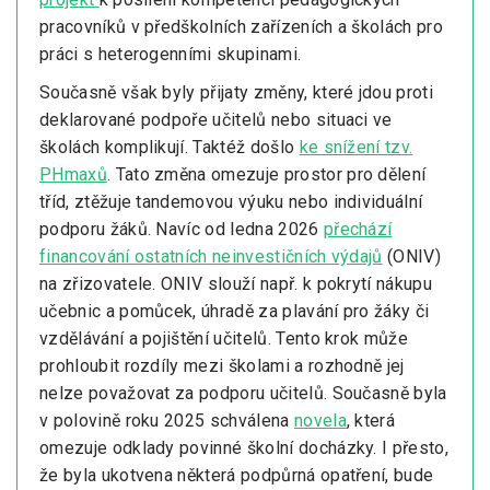
pracovníků v předškolních zařízeních a školách pro
práci s heterogenními skupinami.
Současně však byly přijaty změny, které jdou proti
deklarované podpoře učitelů nebo situaci ve
školách komplikují. Taktéž došlo
ke snížení tzv.
PHmaxů
. Tato změna omezuje prostor pro dělení
tříd, ztěžuje tandemovou výuku nebo individuální
podporu žáků. Navíc od ledna 2026
přechází
financování ostatních neinvestičních výdajů
(ONIV)
na zřizovatele. ONIV slouží např. k pokrytí nákupu
učebnic a pomůcek, úhradě za plavání pro žáky či
vzdělávání a pojištění učitelů. Tento krok může
prohloubit rozdíly mezi školami a rozhodně jej
nelze považovat za podporu učitelů. Současně byla
v polovině roku 2025 schválena
novela
, která
omezuje odklady povinné školní docházky. I přesto,
že byla ukotvena některá podpůrná opatření, bude