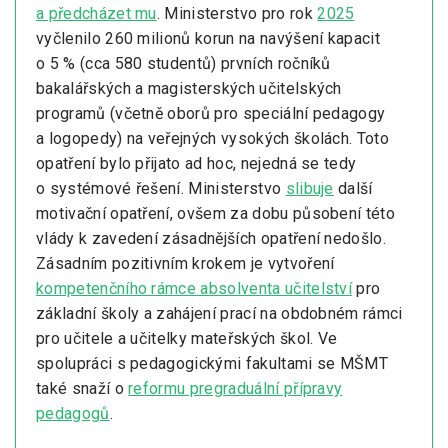
a předcházet mu
. Ministerstvo pro rok
2025
vyčlenilo 260 milionů korun na navýšení kapacit
o 5 % (cca 580 studentů) prvních ročníků
bakalářských a magisterských učitelských
programů (včetně oborů pro speciální pedagogy
a logopedy) na veřejných vysokých školách. Toto
opatření bylo přijato ad hoc, nejedná se tedy
o systémové řešení. Ministerstvo
slibuje
další
motivační opatření, ovšem za dobu působení této
vlády k zavedení zásadnějších opatření nedošlo.
Zásadním pozitivním krokem je vytvoření
kompetenčního rámce absolventa učitelství
pro
základní školy a zahájení prací na obdobném rámci
pro učitele a učitelky mateřských škol. Ve
spolupráci s pedagogickými fakultami se MŠMT
také snaží o
reformu pregraduální přípravy
pedagogů
.