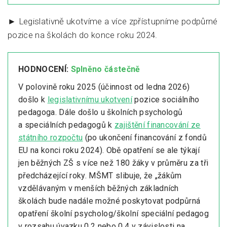
► Legislativně ukotvíme a více zpřístupníme podpůrné
pozice na školách do konce roku 2024.
HODNOCENÍ:
Splněno částečně
V polovině roku 2025 (účinnost od ledna 2026)
došlo k
legislativnímu ukotvení
pozice sociálního
pedagoga. Dále došlo u školních psychologů
a speciálních pedagogů k
zajištění financování ze
státního rozpočtu
(po ukončení financování z fondů
EU na konci roku 2024). Obě opatření se ale týkají
jen běžných ZŠ s více než 180 žáky v průměru za tři
předcházející roky. MŠMT slibuje, že „žákům
vzdělávaným v menších běžných základních
školách bude nadále možné poskytovat podpůrná
opatření školní psycholog/školní speciální pedagog
v rozsahu úvazku 0,2 nebo 0,4 v závislosti na