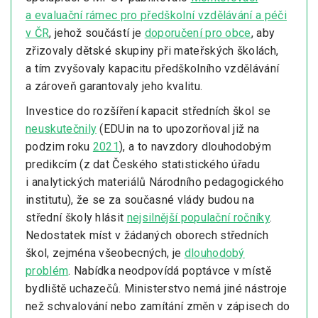
a evaluační rámec pro předškolní vzdělávání a péči
v ČR
, jehož součástí je
doporučení pro obce
, aby
zřizovaly dětské skupiny při mateřských školách,
a tím zvyšovaly kapacitu předškolního vzdělávání
a zároveň garantovaly jeho kvalitu.
Investice do rozšíření kapacit středních škol se
neuskutečnily
(EDUin na to upozorňoval již na
podzim roku
2021
), a to navzdory dlouhodobým
predikcím (z dat Českého statistického úřadu
i analytických materiálů Národního pedagogického
institutu), že se za současné vlády budou na
střední školy hlásit
nejsilnější populační ročníky
.
Nedostatek míst v žádaných oborech středních
škol, zejména všeobecných, je
dlouhodobý
problém
. Nabídka neodpovídá poptávce v místě
bydliště uchazečů. Ministerstvo nemá jiné nástroje
než schvalování nebo zamítání změn v zápisech do