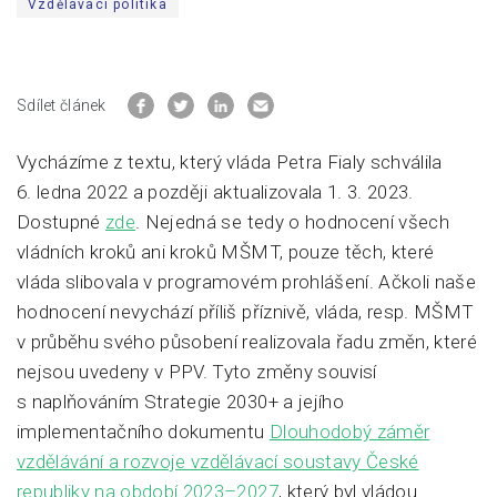
Vzdělávací politika
Sdílet článek
Vycházíme z textu, který vláda Petra Fialy schválila
6. ledna 2022 a později aktualizovala 1. 3. 2023.
Dostupné
zde
. Nejedná se tedy o hodnocení všech
vládních kroků ani kroků MŠMT, pouze těch, které
vláda slibovala v programovém prohlášení. Ačkoli naše
hodnocení nevychází příliš příznivě, vláda, resp. MŠMT
v průběhu svého působení realizovala řadu změn, které
nejsou uvedeny v PPV. Tyto změny souvisí
s naplňováním Strategie 2030+ a jejího
implementačního dokumentu
Dlouhodobý záměr
vzdělávání a rozvoje vzdělávací soustavy České
republiky na období 2023–2027
, který byl vládou