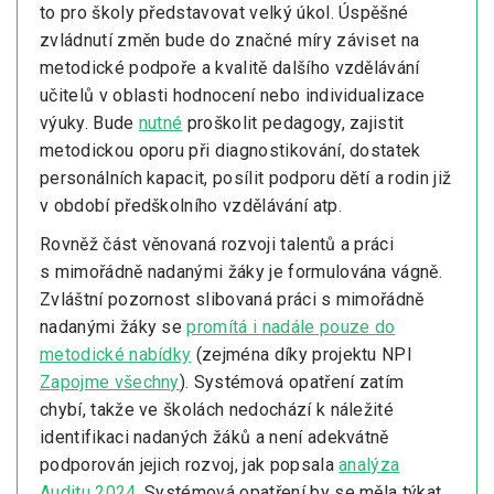
to pro školy představovat velký úkol. Úspěšné
zvládnutí změn bude do značné míry záviset na
metodické podpoře a kvalitě dalšího vzdělávání
učitelů v oblasti hodnocení nebo individualizace
výuky. Bude
nutné
proškolit pedagogy, zajistit
metodickou oporu při diagnostikování, dostatek
personálních kapacit, posílit podporu dětí a rodin již
v období předškolního vzdělávání atp.
Rovněž část věnovaná rozvoji talentů a práci
s mimořádně nadanými žáky je formulována vágně.
Zvláštní pozornost slibovaná práci s mimořádně
nadanými žáky se
promítá i nadále pouze do
metodické nabídky
(zejména díky projektu NPI
Zapojme všechny
). Systémová opatření zatím
chybí, takže ve školách nedochází k náležité
identifikaci nadaných žáků a není adekvátně
podporován jejich rozvoj, jak popsala
analýza
Auditu 2024
. Systémová opatření by se měla týkat