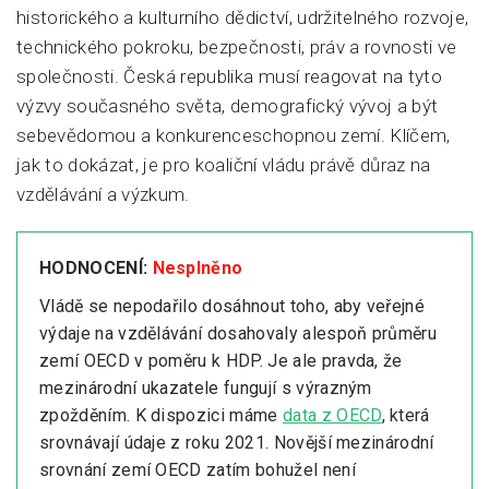
historického a kulturního dědictví, udržitelného rozvoje,
technického pokroku, bezpečnosti, práv a rovnosti ve
společnosti. Česká republika musí reagovat na tyto
výzvy současného světa, demografický vývoj a být
sebevědomou a konkurenceschopnou zemí. Klíčem,
jak to dokázat, je pro koaliční vládu právě důraz na
vzdělávání a výzkum.
HODNOCENÍ:
Nesplněno
Vládě se nepodařilo dosáhnout toho, aby veřejné
výdaje na vzdělávání dosahovaly alespoň průměru
zemí OECD v poměru k HDP. Je ale pravda, že
mezinárodní ukazatele fungují s výrazným
zpožděním. K dispozici máme
data z OECD
, která
srovnávají údaje z roku 2021. Novější mezinárodní
srovnání zemí OECD zatím bohužel není