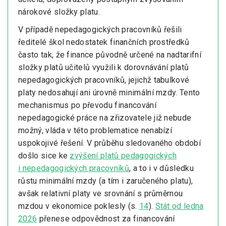
nárokové složky platu.
V případě nepedagogických pracovníků řešili
ředitelé škol nedostatek finančních prostředků
často tak, že finance původně určené na nadtarifní
složky platů učitelů využili k dorovnávání platů
nepedagogických pracovníků, jejichž tabulkové
platy nedosahují ani úrovně minimální mzdy. Tento
mechanismus po převodu financování
nepedagogické práce na zřizovatele již nebude
možný, vláda v této problematice nenabízí
uspokojivé řešení. V průběhu sledovaného období
došlo sice ke
zvýšení platů pedagogických
i nepedagogických pracovníků
, a to i v důsledku
růstu minimální mzdy (a tím i zaručeného platu),
avšak relativní platy ve srovnání s průměrnou
mzdou v ekonomice poklesly (s.
14
).
Stát od ledna
2026
přenese odpovědnost za financování