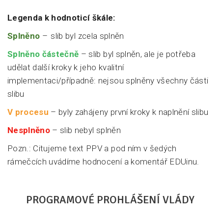
Legenda k hodnoticí škále:
Splněno
–⁠⁠⁠⁠⁠⁠ slib byl zcela splněn
Splněno částečně
– slib byl splněn, ale je potřeba
udělat další kroky k jeho kvalitní
implementaci/případně: nejsou splněny všechny části
slibu
V procesu
– byly zahájeny první kroky k naplnění slibu
Nesplněno
– slib nebyl splněn
Pozn.: Citujeme text PPV a pod ním v šedých
rámečcích uvádíme hodnocení a komentář EDUinu.
PROGRAMOVÉ PROHLÁŠENÍ VLÁDY