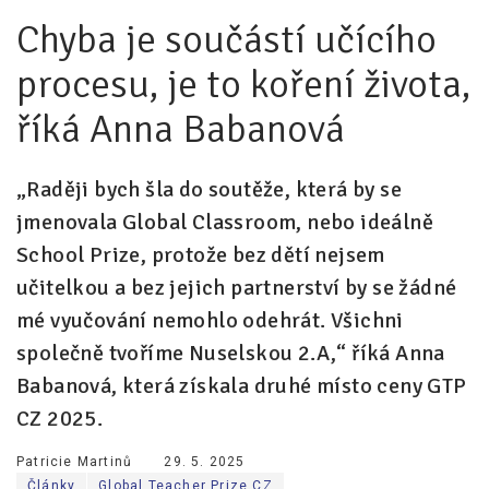
Chyba je součástí učícího
Pro zřizovatele
procesu, je to koření života,
Konference Lepší škola
říká Anna Babanová
Kápézetka - průvodce pro zřizovatele
Klub zřizovatelů
„Raději bych šla do soutěže, která by se
O nás
jmenovala Global Classroom, nebo ideálně
School Prize, protože bez dětí nejsem
O nás
učitelkou a bez jejich partnerství by se žádné
Partneři a dárci
mé vyučování nemohlo odehrát. Všichni
Kontakty
společně tvoříme Nuselskou 2.A,“ říká Anna
Babanová, která získala druhé místo ceny GTP
CZ 2025.
Patricie Martinů
29. 5. 2025
Články
Global Teacher Prize CZ