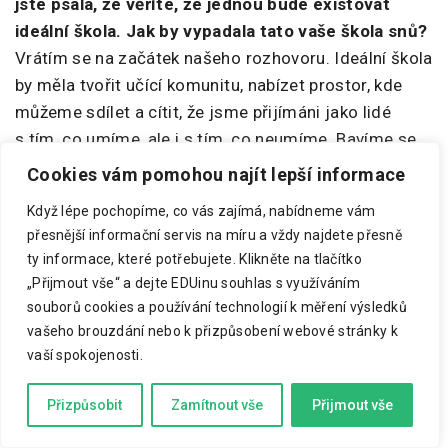
jste psala, že věříte, že jednou bude existovat
ideální škola. Jak by vypadala tato vaše škola snů?
Vrátím se na začátek našeho rozhovoru. Ideální škola
by měla tvořit učící komunitu, nabízet prostor, kde
můžeme sdílet a cítit, že jsme přijímáni jako lidé
s tím, co umíme, ale i s tím, co neumíme. Bavíme se
často o tom, co dětem jde a nejde, proč jim něco
Cookies vám pomohou najít lepší informace
nejde – ale zapomínáme do toho vtáhnout i sebe. My
Když lépe pochopíme, co vás zajímá, nabídneme vám
v tom hrajeme také roli a měli bychom cítit
přesnější informační servis na míru a vždy najdete přesně
zodpovědnost za to, že se rozvíjí i naše učitelská
ty informace, které potřebujete.
Klikněte na tlačítko
komunita.
„Přijmout vše“ a dejte EDUinu souhlas s využíváním
souborů cookies a používání technologií k měření výsledků
Stejně jako řešíme zodpovědnost dětí za to, jestli se
vašeho brouzdání nebo k přizpůsobení webové stránky k
rozvíjejí, tak bychom měli víc mluvit o tom, jak děti
vaší spokojenosti.
podporovat, aby během svého učení efektivně
spolupracovaly. A zároveň mluvit více o tom, jak
Přizpůsobit
Zamítnout vše
Přijmout vše
můžeme spolupracovat na tom, aby spolupracovaly
děti. A pak je tu ještě třetí rovina, a to, jak může