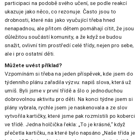
participaci na podobě svého učení, se podle reakcí
ukazuje jako něco, co rezonuje. Často jsou to
drobnosti, které nás jako vyučující třeba hned
nenapadnou, ale přitom dětem pomáhají cítit, že jsou
důležitou součástí komunity, a že když se budou
snažit, ovlivní tím prostředí celé třídy, nejen pro sebe,
ale i pro ostatní děti.
Můžete uvést příklad?
Vzpomínám si třeba na jeden příspěvek, kde jsem do
týdenního plánu zařadila výzvu: napiš slova, která už
umíš. Byli jsme v první třídě a šlo o jednoduchou
dobrovolnou aktivitu pro děti. Na konci týdne jsem si
plány vybrala, rychle jsem je naskenovala a ze slov
vytvořila kartičky, které jsme pak rozmístili po koberci
ve třídě. Jedna holčička řekla: „To je krásné,“ když
přečetla kartičku, na které bylo napsáno „Naše třída je