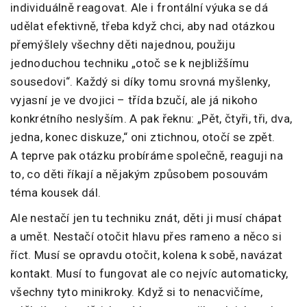
individuálně reagovat. Ale i frontální výuka se dá
udělat efektivně, třeba když chci, aby nad otázkou
přemýšlely všechny děti najednou, použiju
jednoduchou techniku „otoč se k nejbližšímu
sousedovi“. Každý si díky tomu srovná myšlenky,
vyjasní je ve dvojici – třída bzučí, ale já nikoho
konkrétního neslyším. A pak řeknu: „Pět, čtyři, tři, dva,
jedna, konec diskuze,“ oni ztichnou, otočí se zpět.
A teprve pak otázku probíráme společně, reaguji na
to, co děti říkají a nějakým způsobem posouvám
téma kousek dál.
Ale nestačí jen tu techniku znát, děti ji musí chápat
a umět. Nestačí otočit hlavu přes rameno a něco si
říct. Musí se opravdu otočit, kolena k sobě, navázat
kontakt. Musí to fungovat ale co nejvíc automaticky,
všechny tyto minikroky. Když si to nenacvičíme,