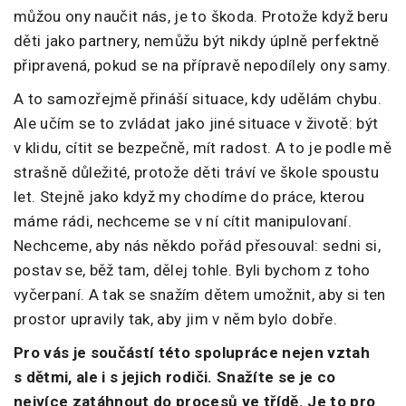
můžou ony naučit nás, je to škoda. Protože když beru
děti jako partnery, nemůžu být nikdy úplně perfektně
připravená, pokud se na přípravě nepodílely ony samy.
A to samozřejmě přináší situace, kdy udělám chybu.
Ale učím se to zvládat jako jiné situace v životě: být
v klidu, cítit se bezpečně, mít radost. A to je podle mě
strašně důležité, protože děti tráví ve škole spoustu
let. Stejně jako když my chodíme do práce, kterou
máme rádi, nechceme se v ní cítit manipulovaní.
Nechceme, aby nás někdo pořád přesouval: sedni si,
postav se, běž tam, dělej tohle. Byli bychom z toho
vyčerpaní. A tak se snažím dětem umožnit, aby si ten
prostor upravily tak, aby jim v něm bylo dobře.
Pro vás je součástí této spolupráce nejen vztah
s dětmi, ale i s jejich rodiči. Snažíte se je co
nejvíce zatáhnout do procesů ve třídě. Je to pro