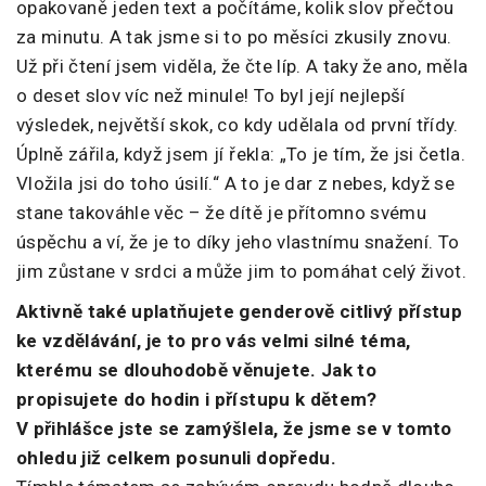
opakovaně jeden text a počítáme, kolik slov přečtou
za minutu. A tak jsme si to po měsíci zkusily znovu.
Už při čtení jsem viděla, že čte líp. A taky že ano, měla
o deset slov víc než minule! To byl její nejlepší
výsledek, největší skok, co kdy udělala od první třídy.
Úplně zářila, když jsem jí řekla: „To je tím, že jsi četla.
Vložila jsi do toho úsilí.“ A to je dar z nebes, když se
stane takováhle věc – že dítě je přítomno svému
úspěchu a ví, že je to díky jeho vlastnímu snažení. To
jim zůstane v srdci a může jim to pomáhat celý život.
Aktivně také uplatňujete genderově citlivý přístup
ke vzdělávání, je to pro vás velmi silné téma,
kterému se dlouhodobě věnujete. Jak to
propisujete do hodin i přístupu k dětem?
V přihlášce jste se zamýšlela, že jsme se v tomto
ohledu již celkem posunuli dopředu.