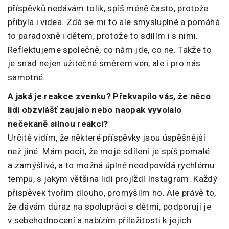
příspěvků nedávám tolik, spíš méně často, protože
přibyla i videa. Zdá se mi to ale smysluplné a pomáhá
to paradoxně i dětem, protože to sdílím i s nimi.
Reflektujeme společně, co nám jde, co ne. Takže to
je snad nejen užitečné směrem ven, ale i pro nás
samotné.
A jaká je reakce zvenku? Překvapilo vás, že něco
lidi obzvlášť zaujalo nebo naopak vyvolalo
nečekaně silnou reakci?
Určitě vidím, že některé příspěvky jsou úspěšnější
než jiné. Mám pocit, že moje sdílení je spíš pomalé
a zamýšlivé, a to možná úplně neodpovídá rychlému
tempu, s jakým většina lidí projíždí Instagram. Každý
příspěvek tvořím dlouho, promýšlím ho. Ale právě to,
že dávám důraz na spolupráci s dětmi, podporuji je
v sebehodnocení a nabízím příležitosti k jejich