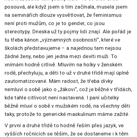
posouvá, ale když jsem s tím začínala, musela jsem
na seminářích dlouze vysvětlovat, že feminismus
není proti mužům, co je to gender, co jsou
stereotypy. Dneska už ty pojmy lidi znají. Ale pořád je
tu třeba kánon „významných osobností“, které ve
školách představujeme – a najednou tam nejsou
žádné ženy, nebo jen jedna mezi devíti muži. To
vnímám hodně citlivě. Mluvím na holky v ženském
rodě, přechyluju, a děti to už v druhé třídě mají úplně
zautomatizované. Mám radost, že třeba dívky
nemluví o sobě jako o „žákovi“, což je běžné v třídách,
kde tahle citlivost není nastavená. I paní učitelky
běžně mluví o sobě v mužském rodě, na všechny děti
taky, protože to generické maskulinum máme zažité.
V první a druhé třídě to hodně řeším přes jazyk, ve
vyšších ročnících se těším, že se dostaneme i k těm