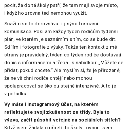
pocit, že do té školy patří, že tam mají svoje místo,
i když ho zrovna teď nemohou využít.
Snažím se to dorovnávat i jinými formami
komunikace. Posílám každý týden rodičům týdenní
plán, ve kterém je seznámím s tím, co se bude dít.
Sdílím i fotografie z výuky. Takže ten kontakt z mé
strany je pravidelný, týden co týden rodiče dostávají
dopis s informacemi a třeba i s nabídkou: „Můžete se
přidat, pokud chcete.“ Ale myslím si, že je přirozené,
že ne všichni rodiče chtějí nebo mohou
spolupracovat se školou stejně intenzivně. A to je
v pořádku.
Vy máte i instagramový účet, na kterém
reflektujete svoji zkušenost ze třídy. Byla to
výzva, začít působit veřejně na sociálních sítích?
Když jsem žádala o přijetí do školy, rovnou jsem