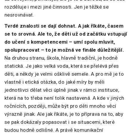
rozděluje i mezi jiné činnosti. Jen je těžké se
nesrovnávat.
Tvrdé znalosti se dají dohnat. A jak říkáte, časem
se to srovná. Ale to, že děti už od začátku vstupují
do učení s kompetencemi – umí spolu mluvit,
spolupracovat – to je možná ve finále důležitější.
Na druhou stranu, škola, hlavně tradiční, je hodně
statická. Je jako velká voda, která se přelévá přes
děti, a někdy je velmi ošklivě semele. A pro mě je to
vlastně i etická otázka, do jaké míry by měli
jednotlivci dělat věci úplně jinak v rámci instituce,
která na to třeba není tolik nastavená. A kde v jiných
ročnících, později, může být pro děti mnoho věcí
výrazně jinak. Ale jak říkáte, je to příprava na to, aby
se pak dokázaly popasovat i se situacemi, které
budou hodně odlišné. A právě komunikační