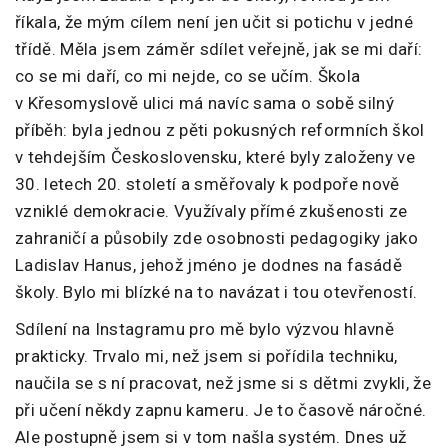
říkala, že mým cílem není jen učit si potichu v jedné
třídě. Měla jsem záměr sdílet veřejně, jak se mi daří:
co se mi daří, co mi nejde, co se učím. Škola
v Křesomyslově ulici má navíc sama o sobě silný
příběh: byla jednou z pěti pokusných reformních škol
v tehdejším Československu, které byly založeny ve
30. letech 20. století a směřovaly k podpoře nově
vzniklé demokracie. Využívaly přímé zkušenosti ze
zahraničí a působily zde osobnosti pedagogiky jako
Ladislav Hanus, jehož jméno je dodnes na fasádě
školy. Bylo mi blízké na to navázat i tou otevřeností.
Sdílení na Instagramu pro mě bylo výzvou hlavně
prakticky. Trvalo mi, než jsem si pořídila techniku,
naučila se s ní pracovat, než jsme si s dětmi zvykli, že
při učení někdy zapnu kameru. Je to časově náročné.
Ale postupně jsem si v tom našla systém. Dnes už