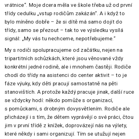
vrátnice“. Moje dcera měla ve škole třeba už od první
třídy cedulku „vstup rodičům zakázán“. A i když to
bylo míněno dobře – že si dítě má samo dojít do
třídy, samo se přezout – tak to ve výsledku vysílá
signál: „My vás tu nechceme, nepotřebujeme.“
My s rodiči spolupracujeme od začátku, nejen na
tripartitních schůzkách, které jsou věnované vždy
konkrétní jedné rodině, ale i mnohem častěji. Rodiče
chodí do třídy na asistenci do center aktivit – to je
fáze výuky, kdy děti pracují samostatně na pěti
stanovištích. A protože každý pracuje jinak, další ruce
se vždycky hodí: někdo pomůže s organizací,
s pomůckami, s drobným dovysvětlením. Rodiče ale
přicházejí i s tím, že dětem vyprávějí o své práci, čtou
jim v první třídě z knížek, doprovázejí nás na výlety,
které někdy i sami organizují. Tím se utužují nejen