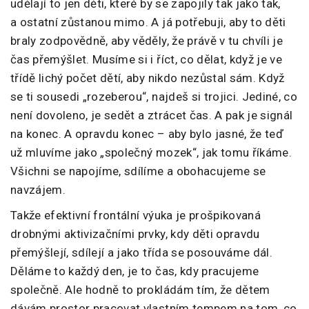
udělají to jen děti, které by se zapojily tak jako tak,
a ostatní zůstanou mimo. A já potřebuji, aby to děti
braly zodpovědně, aby věděly, že právě v tu chvíli je
čas přemýšlet. Musíme si i říct, co dělat, když je ve
třídě lichý počet dětí, aby nikdo nezůstal sám. Když
se ti sousedi „rozeberou“, najdeš si trojici. Jediné, co
není dovoleno, je sedět a ztrácet čas. A pak je signál
na konec. A opravdu konec – aby bylo jasné, že teď
už mluvíme jako „společný mozek“, jak tomu říkáme.
Všichni se napojíme, sdílíme a obohacujeme se
navzájem.
Takže efektivní frontální výuka je prošpikovaná
drobnými aktivizačními prvky, kdy děti opravdu
přemýšlejí, sdílejí a jako třída se posouváme dál.
Děláme to každý den, je to čas, kdy pracujeme
společně. Ale hodně to prokládám tím, že dětem
dávám prostor pracovat vlastním tempem na tom, co