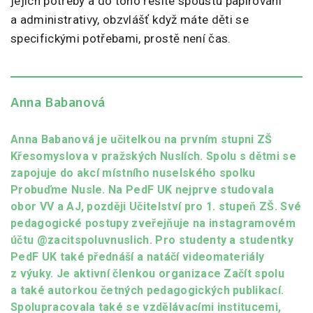
jejich potřeby a do toho řešíte spoustu papírování
a administrativy, obzvlášť když máte děti se
specifickými potřebami, prostě není čas.
Anna Babanová
Anna Babanová je učitelkou na prvním stupni ZŠ
Křesomyslova v pražských Nuslích. Spolu s dětmi se
zapojuje do akcí místního nuselského spolku
Probuďme Nusle. Na PedF UK nejprve studovala
obor VV a AJ, později Učitelství pro 1. stupeň ZŠ. Své
pedagogické postupy zveřejňuje na instagramovém
účtu @zacitspoluvnuslich. Pro studenty a studentky
PedF UK také přednáší a natáčí videomateriály
z výuky. Je aktivní členkou organizace Začít spolu
a také autorkou četných pedagogických publikací.
Spolupracovala také se vzdělávacími institucemi,