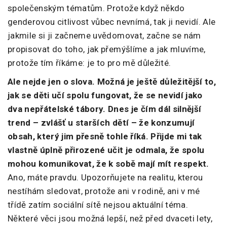
společenským tématům. Protože když někdo
genderovou citlivost vůbec nevnímá, tak ji nevidí. Ale
jakmile si ji začneme uvědomovat, začne se nám
propisovat do toho, jak přemýšlíme a jak mluvíme,
protože tím říkáme: je to pro mě důležité.
Ale nejde jen o slova. Možná je ještě důležitější to,
jak se děti učí spolu fungovat, že se nevidí jako
dva nepřátelské tábory. Dnes je čím dál silnější
trend – zvlášť u starších dětí – že konzumují
obsah, který jim přesně tohle říká. Přijde mi tak
vlastně úplně přirozené učit je odmala, že spolu
mohou komunikovat, že k sobě mají mít respekt.
Ano, máte pravdu. Upozorňujete na realitu, kterou
nestíhám sledovat, protože ani v rodině, ani v mé
třídě zatím sociální sítě nejsou aktuální téma.
Některé věci jsou možná lepší, než před dvaceti lety,