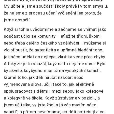
My učitelé jsme součástí školy právě i v tom smyslu,
že nejsme z procesu učení vyčleněni jen proto, že
jsme dospělí.
Když si tohle uvědomíme a začneme se vnímat jako
součást učící se komunity – ať už té třídní, školní
nebo třeba celého českého vzdělávání – můžeme si
víc připustit, že autenticita a upřímné hledání toho,
jak něco udělat co nejlépe, zkrátka vede přes chyby.
A taky že je to snazší, když na to nejsme sami. Bylo
by skvělé, kdybychom se už na vysokých školách,
kromě toho, jak děti naučit násobit nebo
vyjmenovaná slova, učili také to, jak efektivně
spolupracovat s dětmi i mezi sebou jako kolegové
a kolegyně ve škole. Když zůstáváme v pozici „já
jsem učitelka, vy jste žáci a já vás musím něco
naučit“, a přitom nevnímáme, co děti potřebují a co