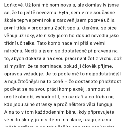
Loňkové. Už loni mě nominovala, ale domluvily jsme
se, že to ještě nevezmu. Byla jsem v mé současné
škole teprve první rok a zároveň jsem poprvé učila
první třídu v programu Začít spolu, kterému se sice
věnuji už roky, ale nikdy jsem ho dosud nevedla jako
třídní učitelka. Tato kombinace mi přišla velmi
náročná. Necítila jsem se dostatečně připravená na
to, abych dokázala na svou práci nahlížet z vrchu, což
si myslím, že ta nominace, pokud ji člověk přijme,
opravdu vyžaduje. Je to podle mě to nejpodstatnější
a nejužitečnější na té ceně – že dostanete příležitost
podívat se na svou práci komplexněji, shrnout si
určité období, vyhodnotit, co se daří a co třeba ne,
kde jsou silné stránky a proč některé věci fungují.
A na to v tom každodenním běhu, kdy připravujete
věci do školy, jste s dětmi na place, reagujete na