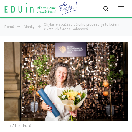
Informujeme
o vzdělávání
Chyba je součástí učícího procesu, je to koření
Domů
Články
života, říká Anna Babanová
Všechny články
Všechny články
Týdeník bEDUin
Analýzy
Audit vzdělávacího systému
Všechny analýzy
Pro média
Tiskové zprávy
foto: Alice Hrubá
Pro média