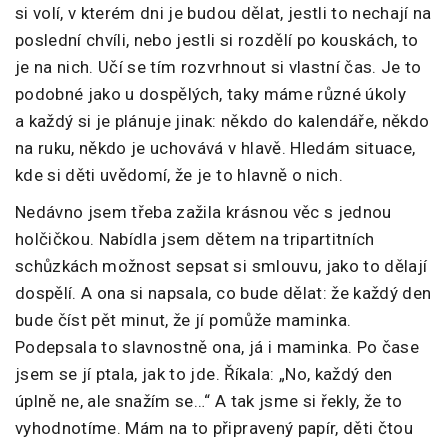
si volí, v kterém dni je budou dělat, jestli to nechají na
poslední chvíli, nebo jestli si rozdělí po kouskách, to
je na nich. Učí se tím rozvrhnout si vlastní čas. Je to
podobné jako u dospělých, taky máme různé úkoly
a každý si je plánuje jinak: někdo do kalendáře, někdo
na ruku, někdo je uchovává v hlavě. Hledám situace,
kde si děti uvědomí, že je to hlavně o nich.
Nedávno jsem třeba zažila krásnou věc s jednou
holčičkou. Nabídla jsem dětem na tripartitních
schůzkách možnost sepsat si smlouvu, jako to dělají
dospělí. A ona si napsala, co bude dělat: že každý den
bude číst pět minut, že jí pomůže maminka.
Podepsala to slavnostně ona, já i maminka. Po čase
jsem se jí ptala, jak to jde. Říkala: „No, každý den
úplně ne, ale snažím se…“ A tak jsme si řekly, že to
vyhodnotíme. Mám na to připravený papír, děti čtou