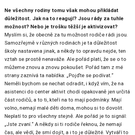
Ne všechny rodiny tomu však mohou přikládat
důležitost. Jak na to reagují? Jsou rády za tuhle
možnost? Nebo je trošku těžší je aktivizovat?
Myslím si, že obecně za tu možnost rodiče rádi jsou.
Samozřejmě v různých rodinách je ta důležitost
školy nastavena jinak, a někdy to opravdu nejde, ten
vztah se prostě nenaváže. Ale pořád platí, že se o to
můžeme znovu a znovu pokoušet. Pořád tam z mé
strany zaznívá ta nabídka: „Pojďte se podívat.“
Neměli bychom se nechat odradit, i když vím, že na
asistenci do center aktivit chodí opakovaně jen určitá
část rodičů, a to ti, kteří na to mají podmínky. Mají
volno, nemají malé děti doma, mohou si to dovolit.
Neplatí to pro všechny stejně. Ale pořád je to signál:
„Jste zvaní.“ A někdy si ti rodiče řeknou, že nemají
čas, ale vědí, že smí dojít, a i to je důležité. Vytváří to