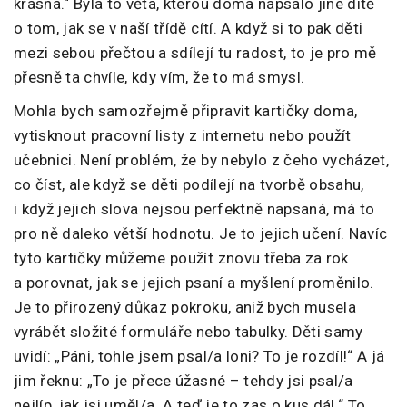
krásná.“ Byla to věta, kterou doma napsalo jiné dítě
o tom, jak se v naší třídě cítí. A když si to pak děti
mezi sebou přečtou a sdílejí tu radost, to je pro mě
přesně ta chvíle, kdy vím, že to má smysl.
Mohla bych samozřejmě připravit kartičky doma,
vytisknout pracovní listy z internetu nebo použít
učebnici. Není problém, že by nebylo z čeho vycházet,
co číst, ale když se děti podílejí na tvorbě obsahu,
i když jejich slova nejsou perfektně napsaná, má to
pro ně daleko větší hodnotu. Je to jejich učení. Navíc
tyto kartičky můžeme použít znovu třeba za rok
a porovnat, jak se jejich psaní a myšlení proměnilo.
Je to přirozený důkaz pokroku, aniž bych musela
vyrábět složité formuláře nebo tabulky. Děti samy
uvidí: „Páni, tohle jsem psal/a loni? To je rozdíl!“ A já
jim řeknu: „To je přece úžasné – tehdy jsi psal/a
nejlíp, jak jsi uměl/a. A teď je to zas o kus dál.“ To