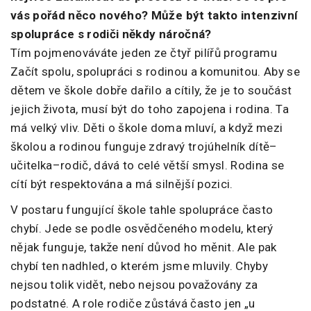
vás pořád něco nového? Může být takto intenzivní
spolupráce s rodiči někdy náročná?
Tím pojmenováváte jeden ze čtyř pilířů programu
Začít spolu, spolupráci s rodinou a komunitou. Aby se
dětem ve škole dobře dařilo a cítily, že je to součást
jejich života, musí být do toho zapojena i rodina. Ta
má velký vliv. Děti o škole doma mluví, a když mezi
školou a rodinou funguje zdravý trojúhelník dítě–
učitelka–rodič, dává to celé větší smysl. Rodina se
cítí být respektována a má silnější pozici.
V postaru fungující škole tahle spolupráce často
chybí. Jede se podle osvědčeného modelu, který
nějak funguje, takže není důvod ho měnit. Ale pak
chybí ten nadhled, o kterém jsme mluvily. Chyby
nejsou tolik vidět, nebo nejsou považovány za
podstatné. A role rodiče zůstává často jen „u