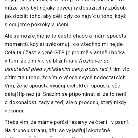
může tedy být nějaký obyčejný dosažitelný způsob,
jak docílit toho, aby děti byly co nejvíc u toho, když
sledujeme pokroky v učení.
Ale samozřejmě je to často chaos a mám spoustu
momentů, kdy si uvědomuji, co všechno mi nejde.
Celá ta účast v ceně GTP je pro mě vlastně i hořká
v tom, že čím víc se blíží finále
(rozhovor se
uskutečnil před vyhlášením ceny, pozn. red.)
, tím víc
cítím tíhu toho, že vím o všech svých nedostatcích.
Vím, že je spousta vyučujících, kteří spoustu věcí
dělají líp než já. Snažím se připomínat si, že to není
o dokonalosti tady a teď, ale o procesu, který nikdy
nekončí.
Třeba vím, že máme pořád rezervy ve čtení i v psaní.
Na druhou stranu, děti se vyjadřují skutečně