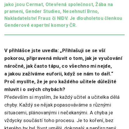
jako jsou Cermat, Otevřená společnost, Žába na
prameni, Gender Studies, Nesehnutí Brno,
Nakladatelství Fraus či NIDV. Je dlouholetou členkou
Genderové expertní komory ČR.
V přihlášce jste uvedla: „Přihlašuji se se vší
pokorou, připravená mluvit o tom, jak je vyučování
náročné, jak často tápu, co všechno mi nejde,
a jakou zažíváme euforii, když se nám to daří.“
Proč myslíte, že je pro každého učitele důležité
mluvit i o svých chybách?
Především si myslím, že každý učitel a učitelka dělá
chyby. Každý se nějak popasováváme s různými
situacemi, plánovanými i nečekanými. A chyba je
vždycky součástí toho procesu. Je to koření, bez
kterého by byl život umělý, dokonalý a nepřirozený.