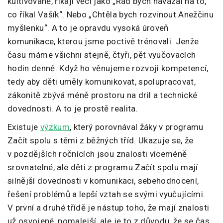
kultivovaně, říkají věci jako „Rád bych navázal na to,
co říkal Vašík“. Nebo „Chtěla bych rozvinout Anežčinu
myšlenku“. A to je opravdu vysoká úroveň
komunikace, kterou jsme poctivě trénovali. Jenže
času máme všichni stejně, čtyři, pět vyučovacích
hodin denně. Když ho věnujeme rozvoji kompetencí,
tedy aby děti uměly komunikovat, spolupracovat,
zákonitě zbývá méně prostoru na dril a technické
dovednosti. A to je prostě realita.
Existuje
výzkum
, který porovnával žáky v programu
Začít spolu s těmi z běžných tříd. Ukazuje se, že
v pozdějších ročnících jsou znalosti víceméně
srovnatelné, ale děti z programu Začít spolu mají
silnější dovednosti v komunikaci, sebehodnocení,
řešení problémů a lepší vztah se svými vyučujícími.
V první a druhé třídě je nástup toho, že mají znalosti
už osvojené, pomalejší, ale je to z důvodu, že se čas