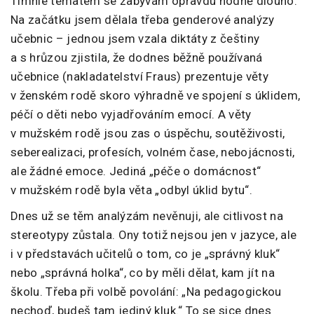
Tímhle tématem se zabývám opravdu hodně dlouho.
Na začátku jsem dělala třeba genderové analýzy
učebnic – jednou jsem vzala diktáty z češtiny
a s hrůzou zjistila, že dodnes běžně používaná
učebnice (nakladatelství Fraus) prezentuje věty
v ženském rodě skoro výhradně ve spojení s úklidem,
péčí o děti nebo vyjadřováním emocí. A věty
v mužském rodě jsou zas o úspěchu, soutěživosti,
seberealizaci, profesích, volném čase, nebojácnosti,
ale žádné emoce. Jediná „péče o domácnost“
v mužském rodě byla věta „odbyl úklid bytu“.
Dnes už se těm analýzám nevěnuji, ale citlivost na
stereotypy zůstala. Ony totiž nejsou jen v jazyce, ale
i v představách učitelů o tom, co je „správný kluk“
nebo „správná holka“, co by měli dělat, kam jít na
školu. Třeba při volbě povolání: „Na pedagogickou
nechoď, budeš tam jediný kluk.“ To se sice dnes