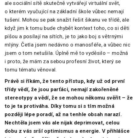
ale sociální sítě skutečně vytvářejí virtuální svět,
o kterém vyučující na základní škole vůbec nemají
tušení. Mohou se pak snažit řešit šikanu ve třídě, ale
když jim k tomu bude chybět kontext toho, co si děti
píšou a posílají na sítích, je to jako boj s větrnými
mlýny. Četla jsem nedávno o manosféře, a vůbec nic
jsem o tom netušila. Úplně mě to vyděsilo – možná
i proto, že mám za sebou profesní život, který se
tomu tématu věnoval.
Právě si říkám, že tento přístup, kdy už od první
třídy vědí, že jsou parťáci, nemají zakořeněné
stereotypy a vědí, že se mohou někomu svěřit – že
to je ta protiváha. Díky tomu si s tím možná
později lépe poradí, až na tenhle obsah narazí.
Nechtěla jsem vás ale nijak deprimovat, celou
dobu z vás srší optimismus a energie. V přihlášce