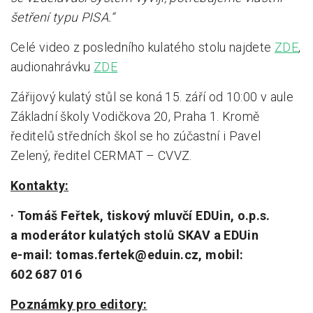
šetření typu PISA.“
Celé video z posledního kulatého stolu najdete
ZDE
,
audionahrávku
ZDE
Zářijový kulatý stůl se koná 15. září od 10:00 v aule
Základní školy Vodičkova 20, Praha 1. Kromě
ředitelů středních škol se ho zúčastní i Pavel
Zelený, ředitel CERMAT – CVVZ.
Kontakty:
· Tomáš Feřtek, tiskový mluvčí EDUin, o.p.s.
a moderátor kulatých stolů SKAV a EDUin
e-mail: tomas.fertek@eduin.cz, mobil:
602 687 016
Poznámky pro editory: