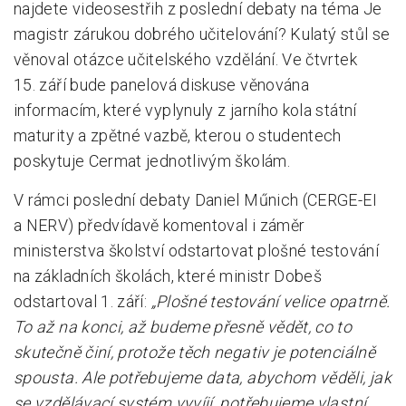
najdete videosestřih z poslední debaty na téma Je
magistr zárukou dobrého učitelování? Kulatý stůl se
věnoval otázce učitelského vzdělání. Ve čtvrtek
15. září bude panelová diskuse věnována
informacím, které vyplynuly z jarního kola státní
maturity a zpětné vazbě, kterou o studentech
poskytuje Cermat jednotlivým školám.
V rámci poslední debaty Daniel Műnich (CERGE-EI
a NERV) předvídavě komentoval i záměr
ministerstva školství odstartovat plošné testování
na základních školách, které ministr Dobeš
odstartoval 1. září:
„Plošné testování velice opatrně.
To až na konci, až budeme přesně vědět, co to
skutečně činí, protože těch negativ je potenciálně
spousta. Ale potřebujeme data, abychom věděli, jak
se vzdělávací systém vyvíjí, potřebujeme vlastní