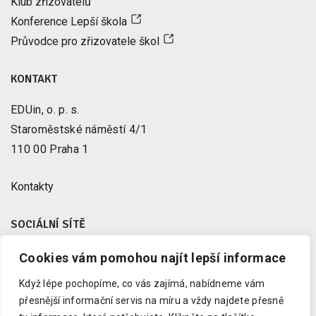
Klub zřizovatelů
Konference Lepší škola
Průvodce pro zřizovatele škol
KONTAKT
EDUin, o. p. s.
Staroměstské náměstí 4/1
110 00 Praha 1
Kontakty
SOCIÁLNÍ SÍTĚ
Cookies vám pomohou najít lepší informace
Facebook
X
Když lépe pochopíme, co vás zajímá, nabídneme vám
Instagram
přesnější informační servis na míru a vždy najdete přesně