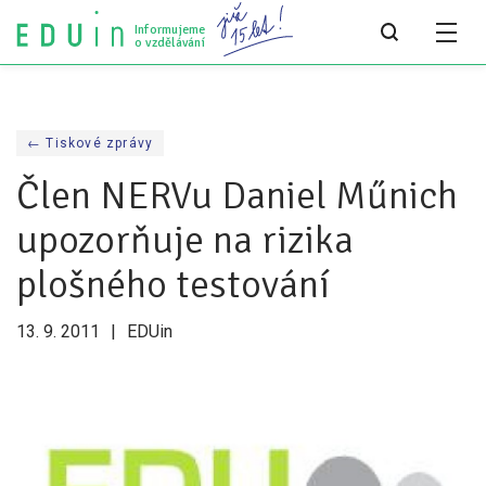
Informujeme
o vzdělávání
Všechny články
← Tiskové zprávy
Všechny články
Člen NERVu Daniel Műnich
Týdeník bEDUin
upozorňuje na rizika
Analýzy
plošného testování
Audit vzdělávacího systému
13. 9. 2011
EDUin
Všechny analýzy
Pro média
Tiskové zprávy
Pro média