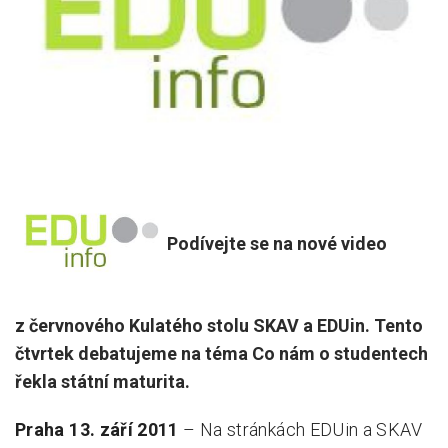
Pro zřizovatele
Konference Lepší škola
Kápézetka - průvodce pro zřizovatele
Klub zřizovatelů
O nás
O nás
Podívejte se na nové video
Partneři a dárci
Kontakty
z červnového Kulatého stolu SKAV a EDUin. Tento
čtvrtek debatujeme na téma Co nám o studentech
řekla státní maturita.
Praha 13. září 2011
– Na stránkách EDUin a SKAV