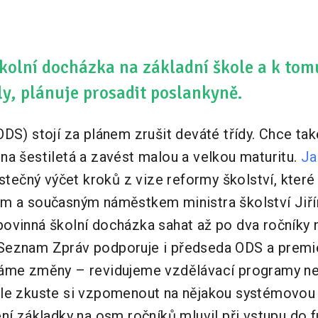
školní docházka na základní škole a k tom
ly, plánuje prosadit poslankyně.
DS) stojí za plánem zrušit deváté třídy. Chce tak
na šestiletá a zavést malou a velkou maturitu.
Ja
částečný výčet kroků z vize reformy školství, které
em a současným náměstkem ministra školství Jiř
ovinná školní docházka sahat až po dva ročníky n
eznam Zpráv podporuje i předseda ODS a premiér
láme změny – revidujeme vzdělávací programy n
ale zkuste si vzpomenout na nějakou systémovou
ení základky na osm ročníků mluvil při vstupu do 