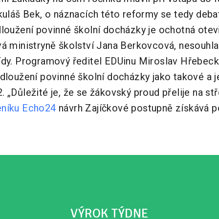
kuláš Bek, o náznacích této reformy se tedy deba
loužení povinné školní docházky je ochotná otevř
vá ministryně školství Jana Berkovcová, nesouhla
ídy. Programový ředitel EDUinu Miroslav Hřebeck
dloužení povinné školní docházky jako takové a je 
 „Důležité je, že se žákovský proud přelije na stře
eníku Echo24
návrh Zajíčkové postupně získává p
VÝROK TÝDNE