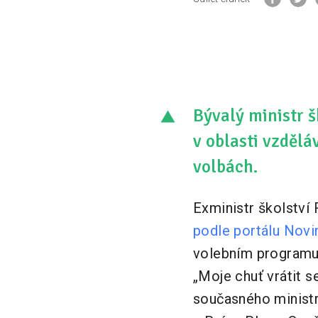
Bývalý ministr 
v oblasti vzděl
volbách.
Exministr školství 
podle portálu Novi
volebním programu 
„Moje chuť vrátit s
současného ministra