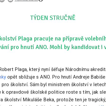
TÝDEN STRUČNĚ
školství Plaga pracuje na přípravě volebn
ávání pro hnutí ANO. Mohl by kandidovat i
Robert Plaga, který nyní šéfuje Národnímu akredi
nky
opět sbližuje s ANO. Pro hnutí Andreje Babiš
pro školství. Sám byl ministrem školství v letec
e k opravdové školské politice roste s tím, jak sl
 školství Mikuláše Beka, protože ten je tragický