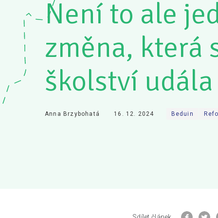
Není to ale je
změna, která s
školství udála
Anna Brzybohatá
16. 12. 2024
Beduin
Refo
Sdílet článek