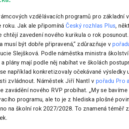
rámcových vzdělávacích programů pro základní v
 roku. Jak ale připomíná
Český rozhlas Plus
, ně
 chtějí zavedení nového kurikula o rok posunout. 
a musí být dobře připravená,“ zdůrazňuje v
pořadu
ucie Slejšková. Podle náměstka ministra školství
 a plány mají podle něj nabíhat ve školách postup
se například konkretizovaly očekávané výsledky u
sti zvládnout. Náměstek Jiří Nantl v
pořadu Pro a
ude zavádění nového RVP probíhat. „My se bavíme
cího programu, ale to je z hlediska plošné povi
áno na školní rok 2027/2028. To znamená téměř za 
ek.