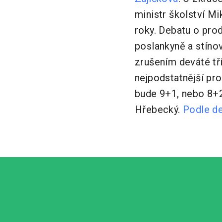
ministr školství Mi
roky. Debatu o prod
poslankyně a stíno
zrušením deváté tř
nejpodstatnější pro
bude 9+1, nebo 8+2.
Hřebecký.
Podle d