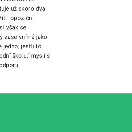
tuje už skoro dva
ít i opoziční
sí však se
ý zase vnímá jako
jedno, jestli to
dní školu,“ myslí si
odporu.