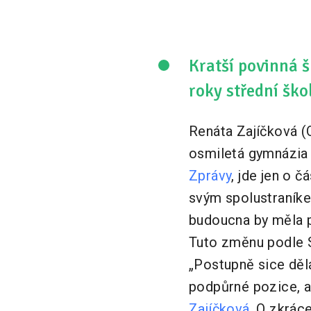
Kratší povinná 
roky střední ško
Renáta Zajíčková (O
osmiletá gymnázia 
Zprávy
, jde jen o 
svým spolustraník
budoucna by měla p
Tuto změnu podle S
„Postupně sice dě
podpůrné pozice, 
Zajíčková
. O zkrác