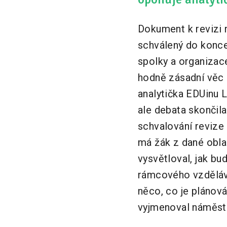
Dokument k revizi 
schválený do konce
spolky a organizace
hodně zásadní věc 
analytička EDUinu L
ale debata skončila
schvalování revize 
má žák z dané obla
vysvětloval, jak b
rámcového vzděláva
něco, co je plánov
vyjmenoval náměst