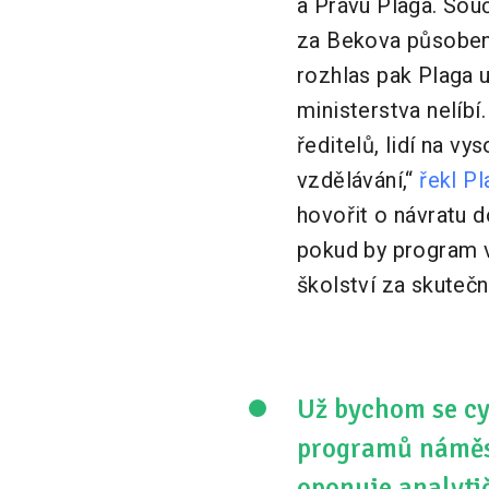
a Právu Plaga. Sou
za Bekova působení
rozhlas pak Plaga 
ministerstva nelíbí.
ředitelů, lidí na vy
vzdělávání,“
řekl Pl
hovořit o návratu d
pokud by program v
školství za skuteč
Už bychom se cyk
programů náměst
oponuje analyti