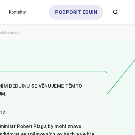
PODPOŘIT EDUIN
Kontakty
Všechny analýzy
Týdeník bEDUin
Partneři a dárci
Pro média
Klub zřizovatelů
olství udála
NÍM BEDUINU SE VĚNUJEME TĚMTO
ŮM:
 12.
ministr Robert Plaga by mohl znovu
ndidovat ve sněmovních volbách a ve hře