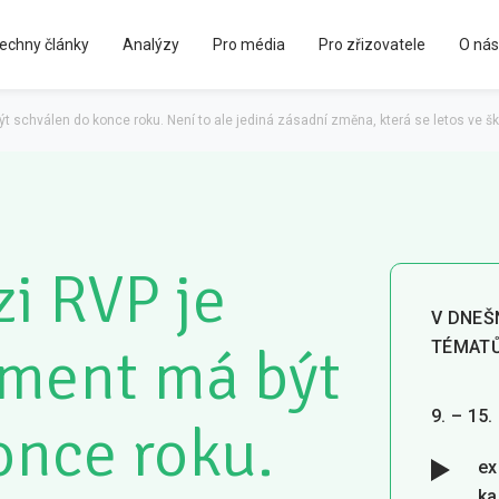
echny články
Analýzy
Pro média
Pro zřizovatele
O nás
Kápézetka - průvodce pro zřizovatele
t schválen do konce roku. Není to ale jediná zásadní změna, která se letos ve šk
zi RVP je
V DNEŠ
ument má být
TÉMAT
9. – 15.
once roku.
ex
ka