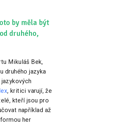
roto by měla být
 od druhého,
rtu Mikuláš Bek,
ru druhého jazyka
v jazykových
lex
, kritici varují, že
elé, kteří jsou pro
učovat například až
ou formou her