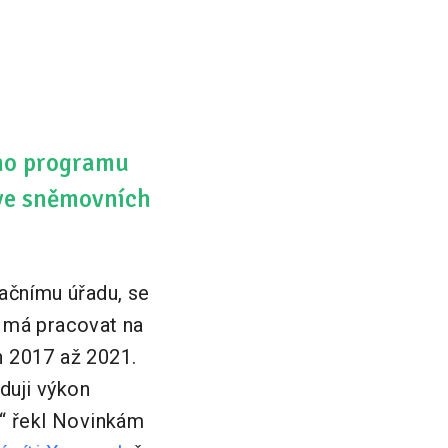
ího programu
 ve sněmovních
tačnímu úřadu, se
e má pracovat na
h 2017 až 2021.
eduji výkon
,“ řekl Novinkám