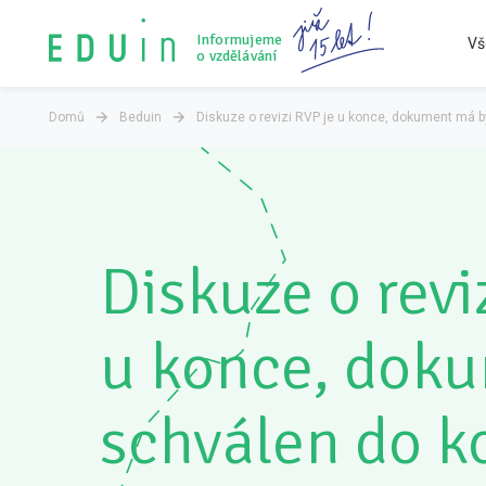
Informujeme
Vš
o vzdělávání
Konference Lepší škola
Audit vzdělávacího systému
Všechny články
Tiskové zprávy
O nás
Domů
Beduin
Diskuze o revizi RVP je u konce, dokument má bý
Diskuze o revi
u konce, dok
schválen do k