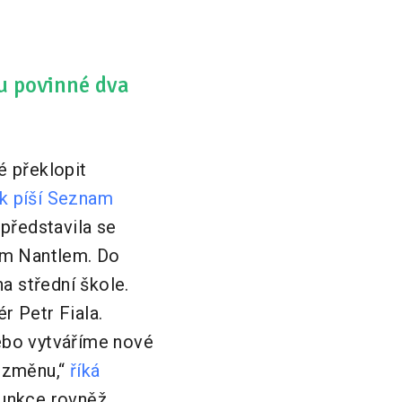
u povinné dva
é překlopit
k píší Seznam
 představila se
ím Nantlem. Do
a střední škole.
 Petr Fiala.
ebo vytváříme nové
 změnu,“
říká
funkce rovněž