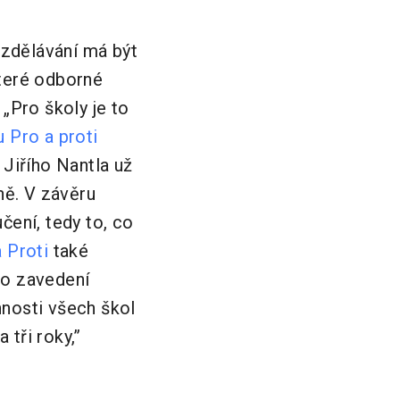
zdělávání má být
které odborné
„Pro školy je to
 Pro a proti
 Jiřího Nantla už
ně. V závěru
čení, tedy to, co
 Proti
také
 o zavedení
nnosti všech škol
tři roky,”