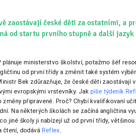
ě zaostávají české děti za ostatními, a p
ná od startu prvního stupně a další jazyk
 plánuje ministerstvo školství, potažmo šéf reso
ličtinu od první třídy a změnit také systém výbě
inistr Bek zdůrazňuje, že české děti zaostávají 
vými evropskými vrstevníky. Jak
píše týdeník Ref
o změny připravené. Proč? Chybí kvalifikovaní učit
ní. Na některých školách se začíná angličtina vy
mco jiné školy ji nabízejí už od první třídy, většin
 a čtení, dodává
Reflex
.