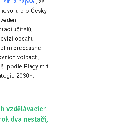
í síti X napsal
, že
ozhovoru pro Český
 vedení
ráci učitelů,
 revizi obsahu
 velmi předčasné
ovních volbách,
ěl podle Plagy mít
rategie 2030+.
ých vzdělávacích
ok dva nestačí,