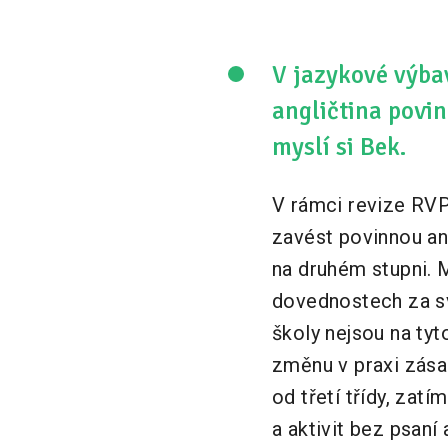
V jazykové výbav
angličtina povin
myslí si Bek.
V rámci revize RVP
zavést povinnou ang
na druhém stupni. M
dovednostech za s
školy nejsou na tyt
změnu v praxi zásad
od třetí třídy, zatí
a aktivit bez psaní