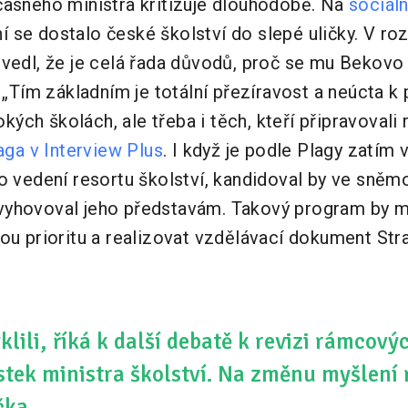
časného ministra kritizuje dlouhodobě. Na
sociáln
 se dostalo české školství do slepé uličky. V r
uvedl, že je celá řada důvodů, proč se mu Bekovo
 „Tím základním je totální přezíravost a neúcta k p
sokých školách, ale třeba i těch, kteří připravovali
aga v Interview Plus
. I když je podle Plagy zatím
o vedení resortu školství, kandidoval by ve sněm
yhovoval jeho představám. Takový program by m
nou prioritu a realizovat vzdělávací dokument St
lili, říká k další debatě k revizi rámcov
ek ministra školství. Na změnu myšlení r
čka.