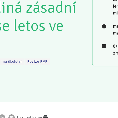
diná zásadní
je
mi
e letos ve
ma
my
8+
zm
rma školství
Revize RVP
Tisknout článek