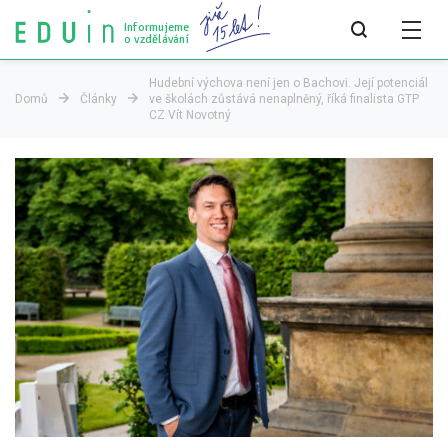
Informujeme
o vzdělávání
Hudební výchova není jen o Bachovi. Její potenciál
Domů
Články
ve školách zůstává nenaplněný, říká finalista GTP
CZ Vít Novotný
Všechny články
Všechny články
Týdeník bEDUin
Analýzy
Audit vzdělávacího systému
Všechny analýzy
Pro média
Tiskové zprávy
Pro média