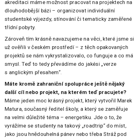
akreditaci máme možnost pracovat na projektech na
dlouhodobější bázi – organizovat individuální
studentské výjezdy, stínování či tematicky zaměřené
třídní pobyty.
Zároveň tím krásně navazujeme na věci, které jsme si
už ověřili v českém prostředí – z těch opakovaných
projektů se nám vykrystalizovalo, co funguje a co má
smysl. Teď to tedy převádíme do jakési „verze
s anglickým přesahem“.
Máte kromě zahraniční spolupráce ještě nějaký
další cíl nebo projekt, na kterém teď pracujete?
Máme jeden moc krásný projekt, který vytvořil Marek
Matura, současný ředitel školy, a který se zaměřuje
na velmi důležité téma – energetiku. Jde o to, že
vyrážíme se studenty na takový „roadtrip“ do míst,
jako jsou hnědouhelná pánev nebo třeba Stráž pod