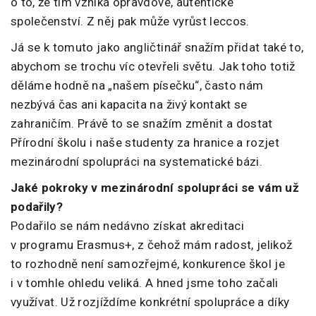
o to, že tím vzniká opravdové, autentické
společenství. Z něj pak může vyrůst leccos.
Já se k tomuto jako angličtinář snažím přidat také to,
abychom se trochu víc otevřeli světu. Jak toho totiž
děláme hodně na „našem písečku“, často nám
nezbývá čas ani kapacita na živý kontakt se
zahraničím. Právě to se snažím změnit a dostat
Přírodní školu i naše studenty za hranice a rozjet
mezinárodní spolupráci na systematické bázi.
Jaké pokroky v mezinárodní spolupráci se vám už
podařily?
Podařilo se nám nedávno získat akreditaci
v programu Erasmus+, z čehož mám radost, jelikož
to rozhodně není samozřejmé, konkurence škol je
i v tomhle ohledu veliká. A hned jsme toho začali
využívat. Už rozjíždíme konkrétní spolupráce a díky