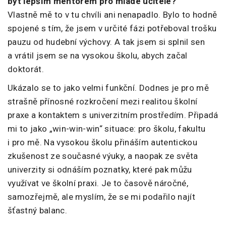
být lepším mentorem pro mladé učitele?
Vlastně mě to v tu chvíli ani nenapadlo. Bylo to hodně
spojené s tím, že jsem v určité fázi potřeboval trošku
pauzu od hudební výchovy. A tak jsem si splnil sen
a vrátil jsem se na vysokou školu, abych začal
doktorát.
Ukázalo se to jako velmi funkční. Dodnes je pro mě
strašně přínosné rozkročení mezi realitou školní
praxe a kontaktem s univerzitním prostředím. Připadá
mi to jako „win-win-win“ situace: pro školu, fakultu
i pro mě. Na vysokou školu přináším autentickou
zkušenost ze současné výuky, a naopak ze světa
univerzity si odnáším poznatky, které pak můžu
využívat ve školní praxi. Je to časově náročné,
samozřejmě, ale myslím, že se mi podařilo najít
šťastný balanc.