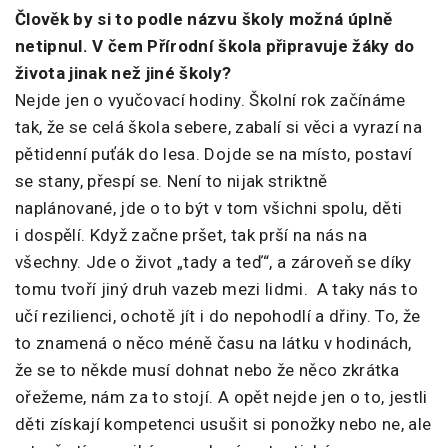
Člověk by si to podle názvu školy možná úplně
netipnul. V čem Přírodní škola připravuje žáky do
života jinak než jiné školy?
Nejde jen o vyučovací hodiny. Školní rok začínáme
tak, že se celá škola sebere, zabalí si věci a vyrazí na
pětidenní puťák do lesa. Dojde se na místo, postaví
se stany, přespí se. Není to nijak striktně
naplánované, jde o to být v tom všichni spolu, děti
i dospělí. Když začne pršet, tak prší na nás na
všechny. Jde o život „tady a teď“, a zároveň se díky
tomu tvoří jiný druh vazeb mezi lidmi. A taky nás to
učí rezilienci, ochotě jít i do nepohodlí a dřiny. To, že
to znamená o něco méně času na látku v hodinách,
že se to někde musí dohnat nebo že něco zkrátka
ořežeme, nám za to stojí. A opět nejde jen o to, jestli
děti získají kompetenci usušit si ponožky nebo ne, ale