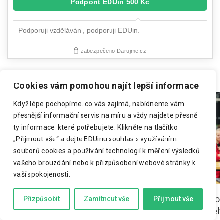
Cookies vám pomohou najít lepší informace
Když lépe pochopíme, co vás zajímá, nabídneme vám
přesnější informační servis na míru a vždy najdete přesně
ty informace, které potřebujete.
Klikněte na tlačítko
„Přijmout vše“ a dejte EDUinu souhlas s využíváním
souborů cookies a používání technologií k měření výsledků
vašeho brouzdání nebo k přizpůsobení webové stránky k
vaší spokojenosti.
Přípravné třídy zachovejme.
M. Spurná: Hodnoc
Přizpůsobit
Zamítnout vše
Přijmout vše
Samotné vyškrtnutí jejich konce
alfa a omega celé