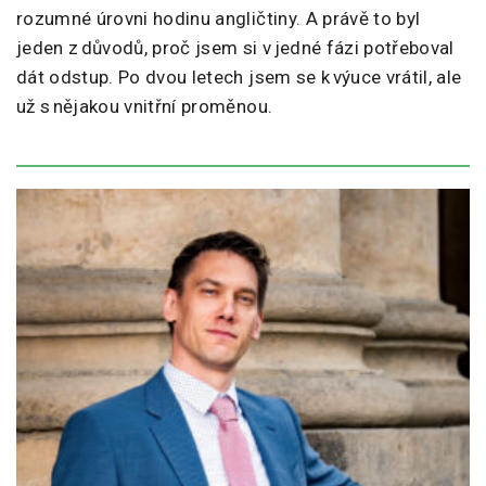
rozumné úrovni hodinu angličtiny. A právě to byl
jeden z důvodů, proč jsem si v jedné fázi potřeboval
dát odstup. Po dvou letech jsem se k výuce vrátil, ale
už s nějakou vnitřní proměnou.