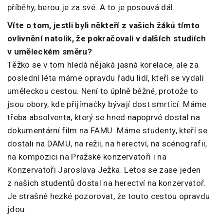
příběhy, berou je za své. A to je posouvá dál.
Víte o tom, jestli byli někteří z vašich žáků tímto
ovlivnění natolik, že pokračovali v dalších studiích
v uměleckém směru?
Těžko se v tom hledá nějaká jasná korelace, ale za
poslední léta máme opravdu řadu lidí, kteří se vydali
uměleckou cestou. Není to úplně běžné, protože to
jsou obory, kde přijímačky bývají dost smrtící. Máme
třeba absolventa, který se hned napoprvé dostal na
dokumentární film na FAMU. Máme studenty, kteří se
dostali na DAMU, na režii, na herectví, na scénografii,
na kompozici na Pražské konzervatoři i na
Konzervatoři Jaroslava Ježka. Letos se zase jeden
z našich studentů dostal na herectví na konzervatoř.
Je strašně hezké pozorovat, že touto cestou opravdu
jdou.