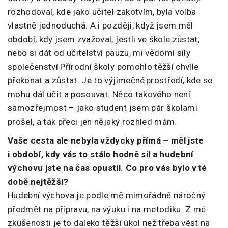
rozhodoval, kde jako učitel zakotvím, byla volba
vlastně jednoduchá. A i později, když jsem měl
období, kdy jsem zvažoval, jestli ve škole zůstat,
nebo si dát od učitelství pauzu, mi vědomí síly
společenství Přírodní školy pomohlo těžší chvíle
překonat a zůstat. Je to výjimečné prostředí, kde se
mohu dál učit a posouvat. Něco takového není
samozřejmost – jako student jsem pár školami
prošel, a tak přeci jen nějaký rozhled mám.
Vaše cesta ale nebyla vždycky přímá – měl jste
i období, kdy vás to stálo hodně sil a hudební
výchovu jste na čas opustil. Co pro vás bylo v té
době nejtěžší?
Hudební výchova je podle mě mimořádně náročný
předmět na přípravu, na výuku i na metodiku. Z mé
zkušenosti je to daleko těžší úkol než třeba vést na