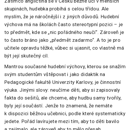
Zatímco angličtina se v Česku běžně učí v menších
skupinách, hudebka probíhá s celou třídou. Ale
myslím, že je náročnější i z jiných důvodů. Hudební
výchova má na školách často stereotypní pozici – je
to předmět, kde se „nic pořádného neučí“. Zároveň je
to často bráno jako „předmět zadarmo“. A to je pro
učitele opravdu těžké, vůbec si ujasnit, co vlastně má
být její skutečný cíl.
Mantrou současné hudební výchovy, kterou se snažím
svým studentům vštěpovat i jako didaktik na
Pedagogické fakultě Univerzity Karlovy, je činnostní
výuka. Jinými slovy: neučíme děti, aby si zapisovaly
fakta do sešitů, ale chceme, aby hudbu samy tvořily,
byly její součástí. Jenže to znamená, že nemáte
k dispozici běžnou učebnici, podle které systematicky
jedete. Pořád lavírujete mezi tím, aby to děti bavilo
a zajímalo, ale zároveň aby to mělo přesah,