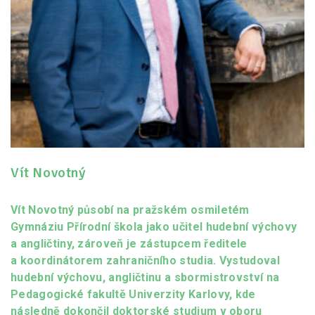
Vít Novotný
Vít Novotný působí na pražském osmiletém
Gymnáziu Přírodní škola jako učitel hudební výchovy
a angličtiny, zároveň je zástupcem ředitele
a koordinátorem zahraničního studia. Vystudoval
hudební výchovu, angličtinu a sbormistrovství na
Pedagogické fakultě Univerzity Karlovy, kde
následně dokončil doktorské studium v oboru