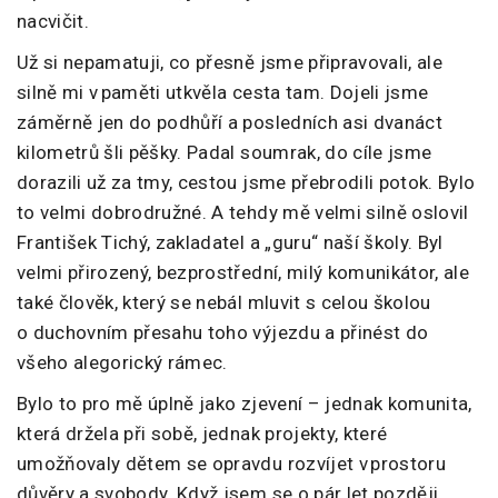
nacvičit.
Už si nepamatuji, co přesně jsme připravovali, ale
silně mi v paměti utkvěla cesta tam. Dojeli jsme
záměrně jen do podhůří a posledních asi dvanáct
kilometrů šli pěšky. Padal soumrak, do cíle jsme
dorazili už za tmy, cestou jsme přebrodili potok. Bylo
to velmi dobrodružné. A tehdy mě velmi silně oslovil
František Tichý, zakladatel a „guru“ naší školy. Byl
velmi přirozený, bezprostřední, milý komunikátor, ale
také člověk, který se nebál mluvit s celou školou
o duchovním přesahu toho výjezdu a přinést do
všeho alegorický rámec.
Bylo to pro mě úplně jako zjevení – jednak komunita,
která držela při sobě, jednak projekty, které
umožňovaly dětem se opravdu rozvíjet v prostoru
důvěry a svobody. Když jsem se o pár let později