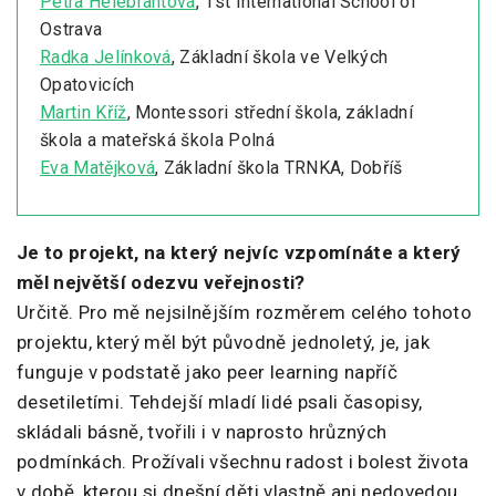
Petra Helebrantová
, 1st International School of
Ostrava
Radka Jelínková
, Základní škola ve Velkých
Opatovicích
Martin Kříž
, Montessori střední škola, základní
škola a mateřská škola Polná
Eva Matějková
, Základní škola TRNKA, Dobříš
Je to projekt, na který nejvíc vzpomínáte a který
měl největší odezvu veřejnosti?
Určitě. Pro mě nejsilnějším rozměrem celého tohoto
projektu, který měl být původně jednoletý, je, jak
funguje v podstatě jako peer learning napříč
desetiletími. Tehdejší mladí lidé psali časopisy,
skládali básně, tvořili i v naprosto hrůzných
podmínkách. Prožívali všechnu radost i bolest života
v době, kterou si dnešní děti vlastně ani nedovedou