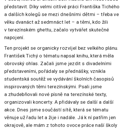
představit. Díky velmi citlivé práci Františka Tichého
a dalších kolegů se mezi dnešními dětmi – třeba ve
věku dvanáct až sedmnáct let – a těmi, kdo žili
v terezínském ghettu, začalo vytvářet skutečné
napojení.
Ten projekt se organicky rozvíjel bez velkého plánu.
František Tichý o tématu napsal knihu, která měla
obrovský ohlas. Začali jsme jezdit s divadelními
představeními, pořádaly se přednášky, vznikla
studentská soutěž ve vydávání školních časopisů
inspirovaných těmi terezínskými. Psali jsme
a zhudebňovali nové písně na terezínské texty,
organizovali koncerty. A přidávaly se další a další
akce. Dnes jsme součástí sítě, která se tématu
věnuje už řadu let a žije i nadále. Já k ní patřím jen
okrajově, ale mám z tohoto ovoce práce naší školy