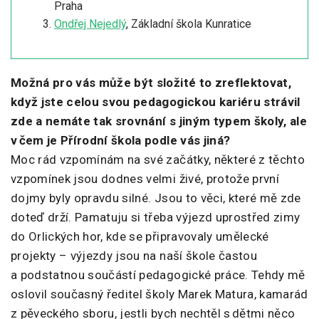
Praha
Ondřej Nejedlý
, Základní škola Kunratice
Možná pro vás může být složité to zreflektovat,
když jste celou svou pedagogickou kariéru strávil
zde a nemáte tak srovnání s jiným typem školy, ale
v čem je Přírodní škola podle vás jiná?
Moc rád vzpomínám na své začátky, některé z těchto
vzpomínek jsou dodnes velmi živé, protože první
dojmy byly opravdu silné. Jsou to věci, které mě zde
doteď drží. Pamatuju si třeba výjezd uprostřed zimy
do Orlických hor, kde se připravovaly umělecké
projekty – výjezdy jsou na naší škole častou
a podstatnou součástí pedagogické práce. Tehdy mě
oslovil současný ředitel školy Marek Matura, kamarád
z pěveckého sboru, jestli bych nechtěl s dětmi něco