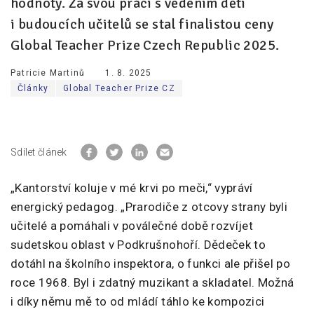
hodnoty. Za svou práci s vedením dětí
i budoucích učitelů se stal finalistou ceny
Global Teacher Prize Czech Republic 2025.
Patricie Martinů
1. 8. 2025
Články
Global Teacher Prize CZ
Sdílet článek
„Kantorství koluje v mé krvi po meči,“ vypráví
energický pedagog. „Prarodiče z otcovy strany byli
učitelé a pomáhali v poválečné době rozvíjet
sudetskou oblast v Podkrušnohoří. Dědeček to
dotáhl na školního inspektora, o funkci ale přišel po
roce 1968. Byl i zdatný muzikant a skladatel. Možná
i díky němu mě to od mládí táhlo ke kompozici