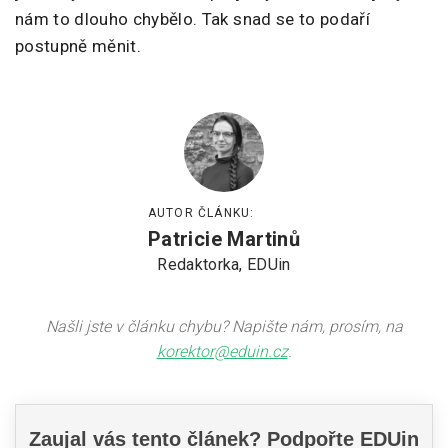
nám to dlouho chybělo. Tak snad se to podaří
postupně měnit.
AUTOR ČLÁNKU:
Patricie Martinů
Redaktorka, EDUin
Našli jste v článku chybu? Napište nám, prosím, na
korektor@eduin.cz
.