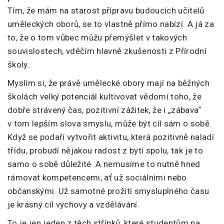
Tím, že mám na starost přípravu budoucích učitelů
uměleckých oborů, se to vlastně přímo nabízí. A já za
to, že o tom vůbec můžu přemýšlet v takových
souvislostech, vděčím hlavně zkušenosti z Přírodní
školy.
Myslím si, že právě umělecké obory mají na běžných
školách velký potenciál kultivovat vědomí toho, že
dobře strávený čas, pozitivní zážitek, že i „zábava“
v tom lepším slova smyslu, může být cíl sám o sobě.
Když se podaří vytvořit aktivitu, která pozitivně naladí
třídu, probudí nějakou radost z bytí spolu, tak je to
samo o sobě důležité. A nemusíme to nutně hned
rámovat kompetencemi, ať už sociálními nebo
občanskými. Už samotné prožití smysluplného času
je krásný cíl výchovy a vzdělávání.
To je jen jeden z těch střípků, které studentům na