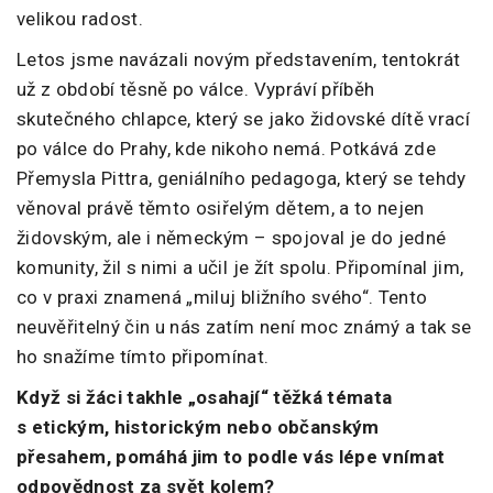
velikou radost.
Letos jsme navázali novým představením, tentokrát
už z období těsně po válce. Vypráví příběh
skutečného chlapce, který se jako židovské dítě vrací
po válce do Prahy, kde nikoho nemá. Potkává zde
Přemysla Pittra, geniálního pedagoga, který se tehdy
věnoval právě těmto osiřelým dětem, a to nejen
židovským, ale i německým – spojoval je do jedné
komunity, žil s nimi a učil je žít spolu. Připomínal jim,
co v praxi znamená „miluj bližního svého“. Tento
neuvěřitelný čin u nás zatím není moc známý a tak se
ho snažíme tímto připomínat.
Když si žáci takhle „osahají“ těžká témata
s etickým, historickým nebo občanským
přesahem, pomáhá jim to podle vás lépe vnímat
odpovědnost za svět kolem?