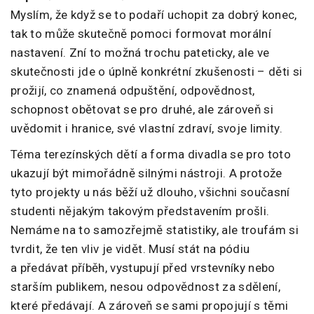
Myslím, že když se to podaří uchopit za dobrý konec,
tak to může skutečně pomoci formovat morální
nastavení. Zní to možná trochu pateticky, ale ve
skutečnosti jde o úplně konkrétní zkušenosti – děti si
prožijí, co znamená odpuštění, odpovědnost,
schopnost obětovat se pro druhé, ale zároveň si
uvědomit i hranice, své vlastní zdraví, svoje limity.
Téma terezínských dětí a forma divadla se pro toto
ukazují být mimořádně silnými nástroji. A protože
tyto projekty u nás běží už dlouho, všichni současní
studenti nějakým takovým představením prošli.
Nemáme na to samozřejmě statistiky, ale troufám si
tvrdit, že ten vliv je vidět. Musí stát na pódiu
a předávat příběh, vystupují před vrstevníky nebo
starším publikem, nesou odpovědnost za sdělení,
které předávají. A zároveň se sami propojují s těmi