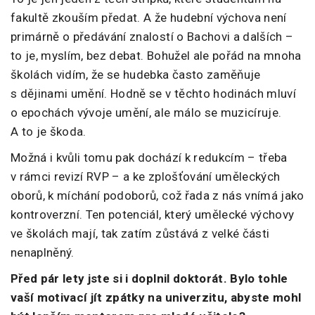
fakultě zkouším předat. A že hudební výchova není
primárně o předávání znalostí o Bachovi a dalších –
to je, myslím, bez debat. Bohužel ale pořád na mnoha
školách vidím, že se hudebka často zaměňuje
s dějinami umění. Hodně se v těchto hodinách mluví
o epochách vývoje umění, ale málo se muzicíruje.
A to je škoda.
Možná i kvůli tomu pak dochází k redukcím – třeba
v rámci revizí RVP – a ke zplošťování uměleckých
oborů, k míchání podoborů, což řada z nás vnímá jako
kontroverzní. Ten potenciál, který umělecké výchovy
ve školách mají, tak zatím zůstává z velké části
nenaplněný.
Před pár lety jste si i doplnil doktorát. Bylo tohle
vaší motivací jít zpátky na univerzitu, abyste mohl