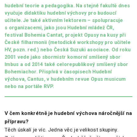
hudební teorie a pedagogika. Na stejné fakultě dnes
vyučuje didaktiku hudební výchovy pro budoucí
učitele. Je také aktivním lektorem – spolupracuje
s organizacemi, jako jsou Hudební mládež ČR,
festival Bohemia Cantat, projekt Opusy na kusy při
České filharmonii (metodické workshopy pro učitele
HV, pozn. red.) nebo Česká Suzuki asociace. Od roku
2001 vede jako sbormistr komorní smíšený sbor
Imbus a od 2014 také celorepublikový smíšený sbor
Bohemiachor. Přispívá v časopisech Hudební
výchova, Cantus, v hudebním revue Opus musicum
nebo na portále RVP.
V čem konkrétně je hudební výchova náročnější na
přípravu?
Těch úskalí je víc. Jedna věc je velikost skupiny.