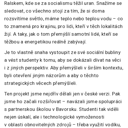
Ralskem, kde se za socialismu těžil uran. Snažíme se
sledovat, co všechno stojí za tím, že si doma
rozsvítíme světlo, máme teplo nebo teplou vodu – co
to znamená pro krajinu, pro lidi, kteří v těch lokalitách
žijí. A taky, jak o tom přemýšlí samotní lidé, kteří se
těžbou a energetikou reálně zabývají.
Je to vlastně snaha vystoupit ze své sociální bubliny
a vést studenty k tomu, aby se dokázali dívat na věci
i z jiných perspektiv. Aby přemýšleli v širším kontextu,
byli otevření jiným názorům a aby o těchto
strategických věcech přemýšleli.
Ten projekt jsme nejdřív dělali jen v české verzi. Pak
jsme ho začali rozšiřovat – navázali jsme spolupráci
s partnerskou školou v Bavorsku. Studenti tak viděli
nejen úskalí, ale i technologické vymoženosti
v oblasti obnovitelných zdrojů – třeba využití vodíku,