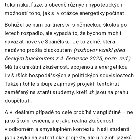
tokamaku, fúze, a obecně různých hypotetických
možností toho, jak si v otázce energetiky počínat.
Bohužel se nám partnerství s německou školou po
letech rozpadlo, ale vypadá to, že bychom mohli
navázat nové ve Španělsku. Je to země, která
nedávno prošla blackoutem
(rozhovor vznikl před
českým blackoutem z 4. července 2025, pozn. red.)
.
Má tak unikátní zkušenost, spojenou s energetikou
i v širších hospodářských a politických souvislostech.
Takže i tohle slibuje zajímavý projekt, tentokrát
zaměřený na starší studenty, kteří už jsou na prahu
dospělosti.
A v ideálním případě to celé probíhá v angličtině – ne
jako školní cvičení, ale jako reálná zkušenost
v odborném a smysluplném kontextu. Naši studenti
jsou zvyklí na autentické projekty, ale u cizích jazyků