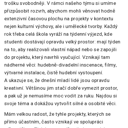
trošku svobodněji. V rámci našeho týmu si umíme
přizpůsobit rozvrh, abychom mohli věnovat hodně
extenzivní časovou plochu na projekty v kontextu
nejen kulturní výchovy, ale i umělecké tvorby. Každý
rok třeba celá škola vyráží na týdenní výjezd, kde
studenti dostávají opravdu velký prostor: mají týden
na to, aby realizovali vlastní nápad nebo se zapojili
do projektu, který navrhli vyučující. Vznikají tam
nádherné věci: hudebně-divadelní inscenace, filmy,
výtvarné instalace, čistě hudební vystoupení.
A ukazuje se, že dnešní mladí lidé jsou opravdu
kreativní. Většinou jim stačí dobře vymezit prostor,
a pak už je nemusíme moc vodit za ruku. Najdou si
svoje téma a dokážou vytvořit silné a osobité věci.
Mám velkou radost, že tyhle projekty, kterých se
přímo účastním, často vznikají ve spolupráci