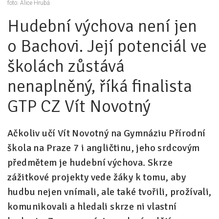
foto: Alice Hrubá
Hudební výchova není jen
Pro zřizovatele
o Bachovi. Její potenciál ve
Konference Lepší škola
Kápézetka - průvodce pro zřizovatele
školách zůstává
Klub zřizovatelů
nenaplněný, říká finalista
O nás
GTP CZ Vít Novotný
O nás
Ačkoliv učí Vít Novotný na Gymnáziu Přírodní
Partneři a dárci
škola na Praze 7 i angličtinu, jeho srdcovým
Kontakty
předmětem je hudební výchova. Skrze
zážitkové projekty vede žáky k tomu, aby
hudbu nejen vnímali, ale také tvořili, prožívali,
komunikovali a hledali skrze ni vlastní