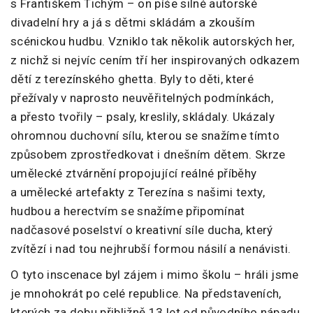
s Františkem Tichým – on píše silné autorské
divadelní hry a já s dětmi skládám a zkouším
scénickou hudbu. Vzniklo tak několik autorských her,
z nichž si nejvíc cením tří her inspirovaných odkazem
dětí z terezínského ghetta. Byly to děti, které
přežívaly v naprosto neuvěřitelných podmínkách,
a přesto tvořily – psaly, kreslily, skládaly. Ukázaly
ohromnou duchovní sílu, kterou se snažíme tímto
způsobem zprostředkovat i dnešním dětem. Skrze
umělecké ztvárnění propojující reálné příběhy
a umělecké artefakty z Terezína s našimi texty,
hudbou a herectvím se snažíme připomínat
nadčasové poselství o kreativní síle ducha, který
zvítězí i nad tou nejhrubší formou násilí a nenávisti.
O tyto inscenace byl zájem i mimo školu – hráli jsme
je mnohokrát po celé republice. Na představeních,
kterých za dobu přibližně 13 let od původního nápadu