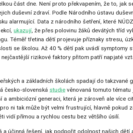
elkou část dne. Není proto překvapením, že to, jak se
 jejich duševní zdraví. Podle Národního ústavu duše
sku alarmující. Data z národního šetření, které NÚD
pekcí,
ukazují
, že přes polovinu žáků devátých tříd 
u. Téměř třetina dětí projevuje příznaky stresu, úz
slosti se školou. Až 40 % dětí pak uvádí symptomy s
nejčastější rizikové faktory přitom patří napjaté vz
eřských a základních školách spadají do takzvané g
ná česko-slovenská
studie
věnovaná tomuto tématu j
 a ambiciózní generaci, která je zároveň ale více cit
pro ni tak může být velmi frustrující, hlavně pokud
i vidí přímou a rychlou cestu bez většího úsilí.
a účinná řešení, jak podpořit odolnost našich dětí a 