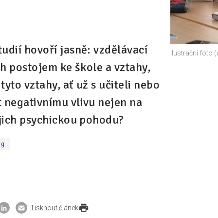
udií hovoří jasně: vzdělávací
Ilustrační foto 
ich postojem ke škole a vztahy,
 tyto vztahy, ať už s učiteli nebo
t negativnímu vlivu nejen na
jejich psychickou pohodu?
ng
Tisknout článek