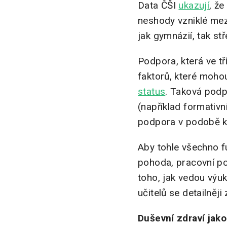
Data ČŠI
ukazují
, že
neshody vzniklé mezi
jak gymnázií, tak s
Podpora, která ve tří
faktorů, které mohou
status
. Taková podp
(například formativn
podpora v podobě kl
Aby tohle všechno fun
pohoda, pracovní po
toho, jak vedou výuk
učitelů se detailněj
Duševní zdraví jak