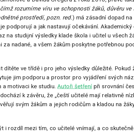
čímž rozumíme víru ve schopnosti žáků, důvěru ve 
dnětné prostředí, pozn. red.
) má zásadní dopad na t
k je podporují a jak nastavují očekávání. Akademick
z na studijní výsledky klade škola i učitel u všech ž
ni za nadané, a všem žákům poskytne potřebnou pod
 dítěte ve třídě i pro jeho výsledky důležité. Pokud ž
kytuje jim podporu a prostor pro vyjádření svých ná
 a motivaci ke studiu.
Autoři šetření
při srovnání čes
ochází k závěru, že „čeští učitelé mají relativně níz
ěřují svým žákům a jejich rodičům a kladou na žáky
 rozdíl mezi tím, co učitelé vnímají, a co skutečně z