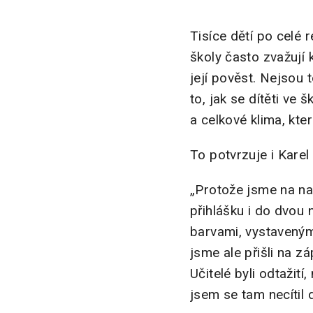
Tisíce dětí po celé 
školy často zvažují k
její pověst. Nejsou t
to, jak se dítěti ve 
a celkové klima, kte
To potvrzuje i Karel
„Protože jsme na naš
přihlášku i do dvou
barvami, vystavenými
jsme ale přišli na 
Učitelé byli odtažití
jsem se tam necítil