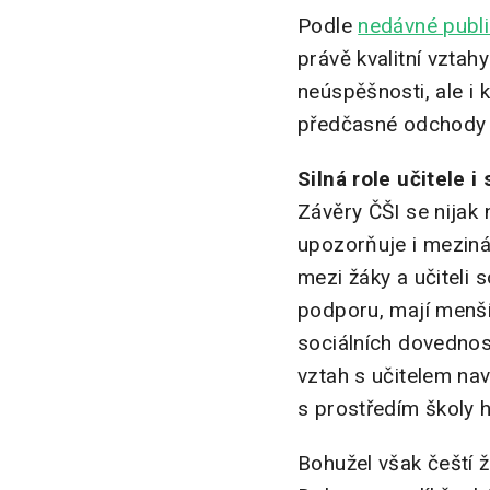
Podle
nedávné publ
právě kvalitní vztah
neúspěšnosti, ale i 
předčasné odchody z
Silná role učitele i
Závěry ČŠI se nijak 
upozorňuje i meziná
mezi žáky a učiteli s
podporu, mají menší
sociálních dovednost
vztah s učitelem nav
s prostředím školy hů
Bohužel však čeští ž