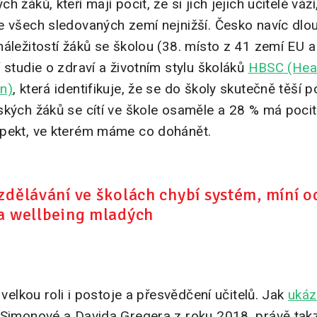
 žáků, kteří mají pocit, že si jich jejich učitelé váž
e všech sledovaných zemí nejnižší. Česko navíc dlo
áležitostí žáků se školou (38. místo z 41 zemí EU a
 studie o zdraví a životním stylu školáků
HBSC (Heal
n)
, která identifikuje, že se do školy skutečně těší
kých žáků se cítí ve škole osaměle a 28 % má pocit,
spekt, ve kterém máme co dohánět.
zdělávání ve školách chybí systém, míní o
na wellbeing mladých
 velkou roli i postoje a přesvědčení učitelů. Jak
ukáz
 Simonové a Davida Gregera z roku 2018, právě ta