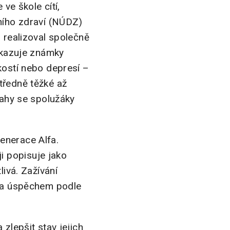
 ve škole cítí,
vního zdraví (NÚDZ)
Z realizoval společně
vykazuje známky
kostí nebo depresí –
tředně těžké až
tahy se spolužáky
enerace Alfa.
i popisuje jako
livá. Zažívání
 za úspěchem podle
zlepšit stav jejich