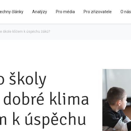
echny články
Analýzy
Pro média
Pro zřizovatele
O nás
Kápézetka - průvodce pro zřizovatele
 ve škole klíčem k úspěchu žáků?
o školy
e dobré klima
em k úspěchu