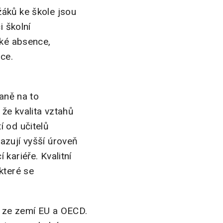
žáků ke škole jsou
i školní
oké absence,
ace.
vaně na to
, že kvalita vztahů
tí od učitelů
azují vyšší úroveň
kariéře. Kvalitní
které se
ě ze zemí EU a OECD.