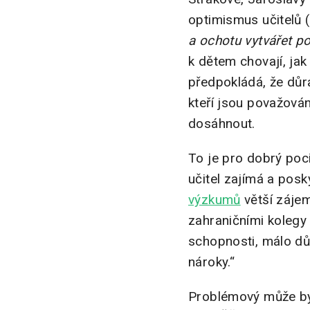
optimismus učitelů (
a ochotu vytvářet po
k dětem chovají, ja
předpokládá, že důra
kteří jsou považová
dosáhnout.
To je pro dobrý pocit
učitel zajímá a pos
výzkumů
větší zájem
zahraničními kolegy d
schopnosti, málo dův
nároky.“
Problémový může být i