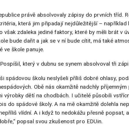
republice právě absolvovaly zápisy do prvních tříd. 
ritéria, která jim připadají nejdůležitější – například
o však zdaleka jediné faktory, které by měli brát v úv
škole bude dařit a jak se v ní bude cítit, má také atm
ré ve škole panuje.
 Pospíšil, který v dubnu se synem absolvoval tři zápis
i spádovou školu neslyšeli příliš dobré ohlasy, poda
 nespádových. Obě nás okamžitě nadchly příjemným 
 výrobky dětí na chodbách. I učitelé působili vstříc
zápis do spádové školy. A na mě okamžitě dolehla ne
, nepříliš vlídní. A i když to nedokážu přesně popsat, 
 dobře,“ popsal svou zkušenost pro EDUin.