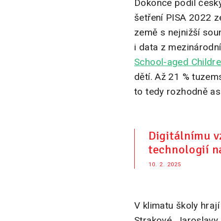
Dokonce podíl českých
šetření PISA 2022 z
země s nejnižší soun
i data z mezinárodní
School-aged Childre
dětí. Až 21 % tuzems
to tedy rozhodně a
Digitálnímu v
technologií 
10. 2. 2025
V klimatu školy hrají
Strakové, Jaroslavy