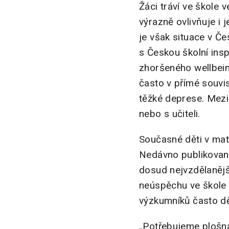
Žáci tráví ve škole v
výrazně ovlivňuje i
je však situace v Če
s Českou školní ins
zhoršeného wellbeing
často v přímé souvi
těžké deprese. Mezi 
nebo s učiteli.
Současné děti v mat
Nedávno publikova
dosud nejvzdělanější
neúspěchu ve škole 
výzkumníků často dět
„Potřebujeme plošná 