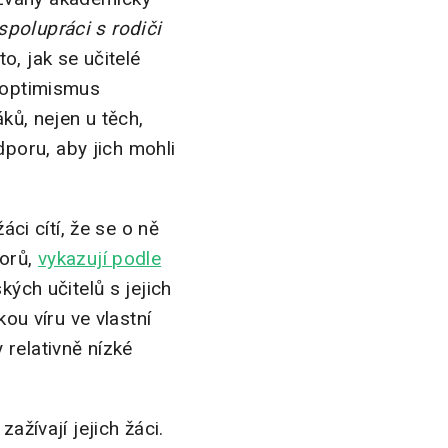
spolupráci s rodiči
o, jak se učitelé
ý optimismus
áků, nejen u těch,
poru, aby jich mohli
áci cítí, že se o ně
zorů,
vykazují podle
kých učitelů s jejich
kou víru ve vlastní
 relativně nízké
ažívají jejich žáci.