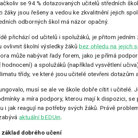
 ačkoliv se 94 % dotazovaných učitelů středních ško
 žáky jsou řešeny a vedou ke zkvalitnění jejich spol
tředních odborných škol má názor opačný.
dě přichází od učitelů i spolužáků, je přitom jedním 
 ovlivnit školní výsledky žáků
bez ohledu na jejich
ora může nabývat řady forem, jako je přímá podpor
í hodnocení) a spolužáků (například vysvětlení učiv
imatu třídy, ve které jsou učitelé otevřeni dotazů
govalo, musí se ale ve škole dobře cítit i učitelé. J
dmínky a míra podpory, kterou mají k dispozici, se 
u i jak reagují na potřeby svých žáků. Právě proble
i zabývá
aktuální bEDUin
.
o základ dobrého učení