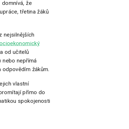
l domnívá, že
upráce, třetina žáků
z nejsilnějších
 socioekonomický
a od učitelů
a) nebo nepřímá
m a odpovědím žákům.
ejich vlastní
promítají přímo do
matikou spokojenosti