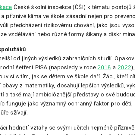
ikace
České školní inspekce (ČŠI) k tématu postojů 
y a příznivé klima ve škole zásadní nejen pro prevenc
kvůli předcházení rizikovému chování, jako jsou vys
e vzdělávání nebo různé formy šikany a diskrimin
 spolužáků
neliší od jiných výsledků zahraničních studií. Opako
rodní šetření PISA (naposledy v roce
2018
a
2022
)
ouvisí s tím, jak se dětem ve škole daří. Žáci, kteří cí
 obavy z matematiky, dosahují lepších výsledků, vyk
í a také mají ambicióznější představy o své budoucí 
íc funguje jako významný ochranný faktor pro děti, 
ře sžívají.
áci hodnotí vztahy se svými učiteli nejméně přízniv