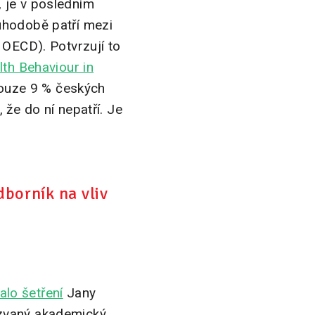
í, je v posledním
uhodobě patří mezi
 OECD). Potvrzují to
th Behaviour in
 pouze 9 % českých
 že do ní nepatří. Je
dborník na vliv
alo šetření
Jany
kzvaný akademický