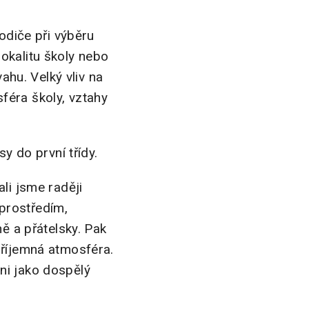
Rodiče při výběru
 lokalitu školy nebo
ahu. Velký vliv na
osféra školy, vztahy
y do první třídy.
li jsme raději
prostředím,
ně a přátelsky. Pak
příjemná atmosféra.
ani jako dospělý