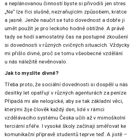
a neplánovanou činností byste si přivodili jen stres.
„Ne“ lze říci slušně, nezraňujícím způsobem, krátce
a jasně. Jenže naučit se tuto dovednost a dobře ji
umět použít je pro leckoho hodně obtížné. A právě
tady se hodí samostatný čas na postupné zkoušení
si dovednosti v různých cvičných situacích. Vždycky
mi přišlo divné, proč se tomu všeobecné vzdělání
u nás náležitě nevěnovalo.
Jak to myslíte divné?
Třeba proto, že sociální dovednosti si dospělí u nás
desítky let opatřují v různých agenturách za peníze.
Připadá mi ale nelogické, aby se tak základní věci,
kterými žije člověk každý den, lidé v rámci
vzdělávacího systému Česka učili až v mimoškolní
terciární sféře. I vysoké školy začínají směřovat ke
komunikační přípravě studentů teprve teď. A jistě –