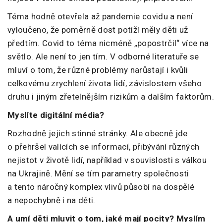
Téma hodně otevřela až pandemie covidu a není
vyloučeno, že poměrně dost potíží měly děti už
předtím. Covid to téma nicméně „popostrčil“ více na
světlo. Ale není to jen tím. V odborné literatuře se
mluví o tom, že různé problémy narůstají i kvůli
celkovému zrychlení života lidí, závislostem všeho
druhu i jiným zřetelnějším rizikům a dalším faktorům.
Myslíte digitální média?
Rozhodně jejich stinné stránky. Ale obecně jde
o přehršel valících se informací, přibývání různých
nejistot v životě lidí, například v souvislosti s válkou
na Ukrajině. Mění se tím parametry společnosti
a tento náročný komplex vlivů působí na dospělé
a nepochybně i na děti.
A umí děti mluvit o tom, jaké mají pocity? Myslím