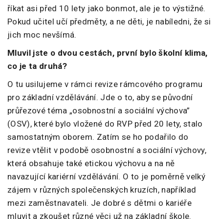
říkat asi před 10 lety jako bonmot, ale je to výstižné.
Pokud učitel učí předměty, a ne děti, je nabíledni, že si
jich moc nevšímá.
Mluvil jste o dvou cestách, první bylo školní klima,
co je ta druhá?
O tu usilujeme v rámci revize rámcového programu
pro základní vzdělávání. Jde o to, aby se původní
průřezové téma „osobnostní a sociální výchova”
(OSV), které bylo vložené do RVP před 20 lety, stalo
samostatným oborem. Zatím se ho podařilo do
revize vtělit v podobě osobnostní a sociální výchovy,
která obsahuje také etickou výchovu a na ně
navazující kariérní vzdělávání. O to je poměrně velký
zájem v různých společenských kruzích, například
mezi zaměstnavateli. Je dobré s dětmi o kariéře
mluvit a zkoušet různé věci už na základní škole.