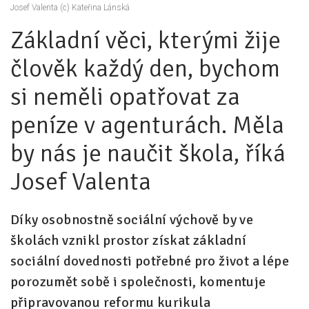
Josef Valenta (c) Kateřina Lánská
Pro zřizovatele
Základní věci, kterými žije
Konference Lepší škola
člověk každý den, bychom
Kápézetka - průvodce pro zřizovatele
si neměli opatřovat za
Klub zřizovatelů
peníze v agenturách. Měla
O nás
by nás je naučit škola, říká
O nás
Josef Valenta
Partneři a dárci
Díky osobnostně sociální výchově by ve
Kontakty
školách vznikl prostor získat základní
sociální dovednosti potřebné pro život a lépe
porozumět sobě i společnosti, komentuje
připravovanou reformu kurikula