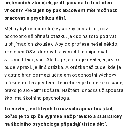
přijímacích zkoušek, jestli jsou na to ti studenti
vhodní? Přeci jen by pak absolvent měl možnost
pracovat s psychikou dětí.
Měl by být osobnostně vyladěný či stabilní, což
pochopitelně přináší otázku, jak se na toto podívat
u přijímacích zkoušek. Aby do profese nešel někdo,
kdo chce OSV studovat, aby mohl manipulovat
s lidmi. I tací jsou. Ale to je jen moje úvaha, a jak to
bude v praxi, je jiná otázka. A otázka též bude, kde je
vlastně hranice mezi učitelem osobnostní výchovy
a řekněme terapeutem. Teoreticky je to celkem jasné,
praxe je ale velmi košatá. Naštěstí dneska už spousta
škol má školního psychologa.
To nevím, jestli bych to nazvala spoustou škol,
pořád je to spíše výjimka než pravidlo a statisticky
na školního psychologa připadají tisíce dětí.