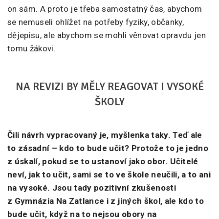
on sám. A proto je třeba samostatný čas, abychom
se nemuseli ohlížet na potřeby fyziky, občanky,
dějepisu, ale abychom se mohli věnovat opravdu jen
tomu žákovi.
NA REVIZI BY MĚLY REAGOVAT I VYSOKÉ
ŠKOLY
Čili návrh vypracovaný je, myšlenka taky. Teď ale
to zásadní – kdo to bude učit? Protože to je jedno
z úskalí, pokud se to ustanoví jako obor. Učitelé
neví, jak to učit, sami se to ve škole neučili, a to ani
na vysoké. Jsou tady pozitivní zkušenosti
z Gymnázia Na Zatlance i z jiných škol, ale kdo to
bude učit, když na to nejsou obory na