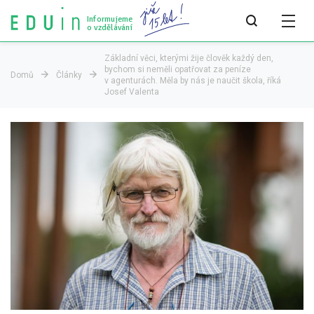
Informujeme
o vzdělávání
Základní věci, kterými žije člověk každý den,
bychom si neměli opatřovat za peníze
Domů
Články
v agenturách. Měla by nás je naučit škola, říká
Všechny články
Josef Valenta
Všechny články
Týdeník bEDUin
Analýzy
Audit vzdělávacího systému
Všechny analýzy
Pro média
Tiskové zprávy
Pro média