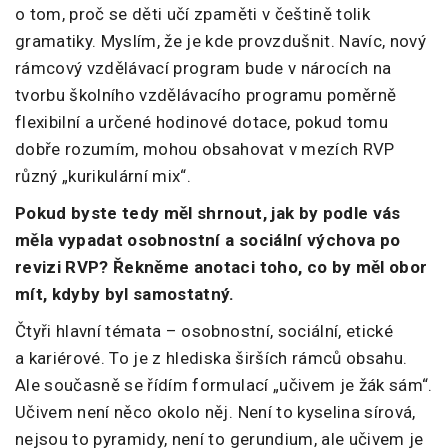
o tom, proč se děti učí zpaměti v češtině tolik
gramatiky. Myslím, že je kde provzdušnit. Navíc, nový
rámcový vzdělávací program bude v nárocích na
tvorbu školního vzdělávacího programu poměrně
flexibilní a určené hodinové dotace, pokud tomu
dobře rozumím, mohou obsahovat v mezích RVP
různý „kurikulární mix“.
Pokud byste tedy měl shrnout, jak by podle vás
měla vypadat osobnostní a sociální výchova po
revizi RVP? Řekněme anotaci toho, co by měl obor
mít, kdyby byl samostatný.
Čtyři hlavní témata – osobnostní, sociální, etické
a kariérové. To je z hlediska širších rámců obsahu.
Ale současně se řídím formulací „učivem je žák sám“.
Učivem není něco okolo něj. Není to kyselina sírová,
nejsou to pyramidy, není to gerundium, ale učivem je