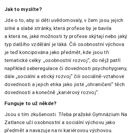
Jak to myslíte?
Jde o to, aby si děti uvědomovaly, v čem jsou jejich
silné a slabé stránky, která profese by je bavila
a která ne, jaké možnosti ty profese skýtají nebo jaký
typ dalšího vzdělání je láká. Čili osobnostní výchova
je teď koncipována jako předmět, kde jsou tři
tematické celky: „osobnostní rozvoj“, do nějž patří
například seberegulace či dovednosti psychohygieny,
dále „sociální a etický rozvoj“ čili sociálně-vztahové
dovednosti a jejich etika jako jisté „ohraničení“ těch
dovedností a konečně „kariérový rozvoj“.
Funguje to už někde?
Jsou s tím zkušenosti. Třeba pražské Gymnázium Na
Zatlance učí osobnostní a sociální výchovu jako
předmět a navazuje na ni kariérovou výchovou.