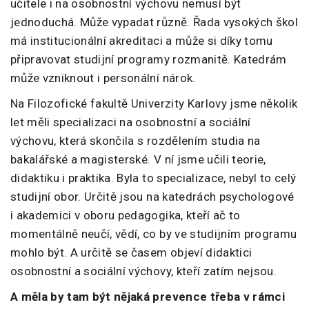
učitele i na osobnostní výchovu nemusí být
jednoduchá. Může vypadat různě. Řada vysokých škol
má institucionální akreditaci a může si díky tomu
připravovat studijní programy rozmanitě. Katedrám
může vzniknout i personální nárok.
Na Filozofické fakultě Univerzity Karlovy jsme několik
let měli specializaci na osobnostní a sociální
výchovu, která skončila s rozdělením studia na
bakalářské a magisterské. V ní jsme učili teorie,
didaktiku i praktika. Byla to specializace, nebyl to celý
studijní obor. Určitě jsou na katedrách psychologové
i akademici v oboru pedagogika, kteří ač to
momentálně neučí, vědí, co by ve studijním programu
mohlo být. A určitě se časem objeví didaktici
osobnostní a sociální výchovy, kteří zatím nejsou.
A měla by tam být nějaká prevence třeba v rámci