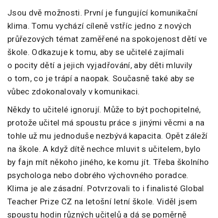
Jsou dvě možnosti. První je fungující komunikační
klima. Tomu vychází cíleně vstříc jedno z nových
průřezových témat zaměřené na spokojenost dětí ve
škole. Odkazuje k tomu, aby se učitelé zajímali
o pocity dětí a jejich vyjadřování, aby děti mluvily
o tom, co je trápí a naopak. Současně také aby se
vůbec zdokonalovaly v komunikaci.
Někdy to učitelé ignorují. Může to být pochopitelné,
protože učitel má spoustu práce s jinými věcmi a na
tohle už mu jednoduše nezbývá kapacita. Opět záleží
na škole. A když dítě nechce mluvit s učitelem, bylo
by fajn mít někoho jiného, ke komu jít. Třeba školního
psychologa nebo dobrého výchovného poradce.
Klima je ale zásadní. Potvrzovali to i finalisté Global
Teacher Prize CZ na letošní letní škole. Viděl jsem
spoustu hodin různých učitelů a dá se poměrně