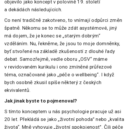
objevilo jako koncept v polovině 19. století
a dekádách následujících.
Co není tradičně zakotveno, to vnímají odpůrci změn
špatně. Někomu se to může zdát asystémové, jiný
má dojem, že je konec se „starým dobrým“
vzděláním. Nu, řekněme, že jsou to moje domněnky,
byť stvořené na základě zkušeností z dlouhé řady
debat. Samozřejmě, vedle oboru „OSV“ máme
v revidovaném kurikulu i ono zmíněné průřezové
téma, označované jako „péče o wellbeing“. I když
bych osobně zkusil spíše některý z českých
ekvivalentů.
Jak jinak byste to pojmenoval?
S tímto konceptem u nás psychologie pracuje už asi
20 let. Překládá se jako „životní pohoda” nebo „kvalita
života“. Mně vyhovuje „životní spokojenost”. Čili péče