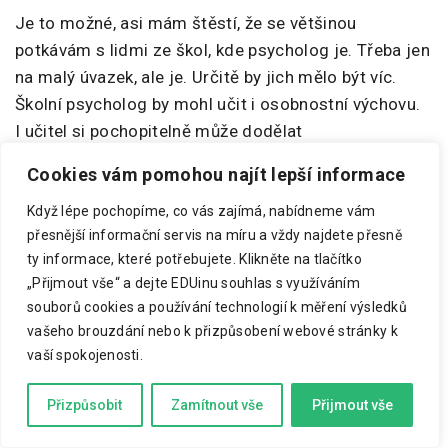
Je to možné, asi mám štěstí, že se většinou
potkávám s lidmi ze škol, kde psycholog je. Třeba jen
na malý úvazek, ale je. Určitě by jich mělo být víc.
Školní psycholog by mohl učit i osobnostní výchovu.
I učitel si pochopitelně může dodělat
psychoterapeutický výcvik, ale primárně je učitel
Cookies vám pomohou najít lepší informace
prostě učitel a o ostatní se starají pozice jako školní
psycholog, dětský psychoterapeut nebo dětský
Když lépe pochopíme, co vás zajímá, nabídneme vám
přesnější informační servis na míru a vždy najdete přesně
psychiatr. Rozhodně bych profese nemíchal, pokud
ty informace, které potřebujete.
Klikněte na tlačítko
se člověk opravdu certifikovaně nevzdělá v obojím.
„Přijmout vše“ a dejte EDUinu souhlas s využíváním
Mimochodem, pro primární práci by se hodil i školní
souborů cookies a používání technologií k měření výsledků
sociální pedagog.
vašeho brouzdání nebo k přizpůsobení webové stránky k
vaší spokojenosti.
Kdybyste měl shrnout, proč je sociálně osobnostní
výchova důležitá, co byste řekl?
Přizpůsobit
Zamítnout vše
Přijmout vše
Může pomoci lidem usnadnit život jak