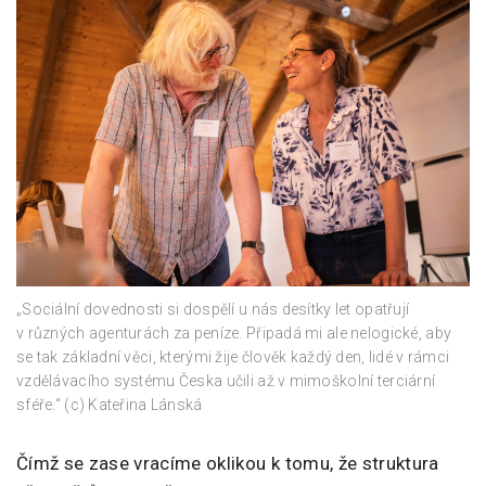
„Sociální dovednosti si dospělí u nás desítky let opatřují
v různých agenturách za peníze. Připadá mi ale nelogické, aby
se tak základní věci, kterými žije člověk každý den, lidé v rámci
vzdělávacího systému Česka učili až v mimoškolní terciární
sféře.“ (c) Kateřina Lánská
Čímž se zase vracíme oklikou k tomu, že struktura