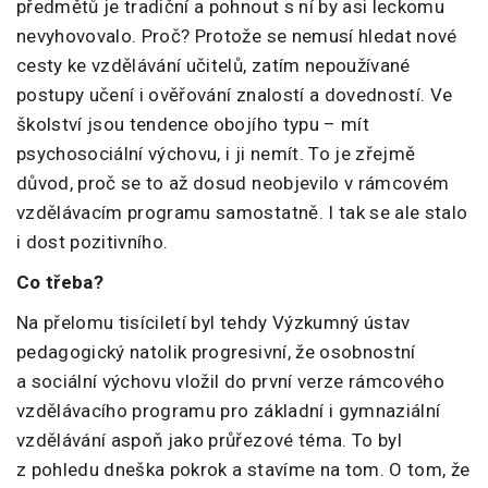
předmětů je tradiční a pohnout s ní by asi leckomu
nevyhovovalo. Proč? Protože se nemusí hledat nové
cesty ke vzdělávání učitelů, zatím nepoužívané
postupy učení i ověřování znalostí a dovedností. Ve
školství jsou tendence obojího typu – mít
psychosociální výchovu, i ji nemít. To je zřejmě
důvod, proč se to až dosud neobjevilo v rámcovém
vzdělávacím programu samostatně. I tak se ale stalo
i dost pozitivního.
Co třeba?
Na přelomu tisíciletí byl tehdy Výzkumný ústav
pedagogický natolik progresivní, že osobnostní
a sociální výchovu vložil do první verze rámcového
vzdělávacího programu pro základní i gymnaziální
vzdělávání aspoň jako průřezové téma. To byl
z pohledu dneška pokrok a stavíme na tom. O tom, že