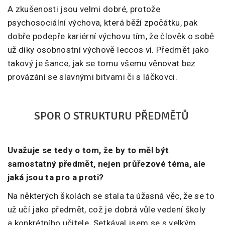
A zkušenosti jsou velmi dobré, protože
psychosociální výchova, která běží zpočátku, pak
dobře podepře kariérní výchovu tím, že člověk o sobě
už díky osobnostní výchově leccos ví. Předmět jako
takový je šance, jak se tomu všemu věnovat bez
provázání se slavnými bitvami či s láčkovci.
SPOR O STRUKTURU PŘEDMĚTŮ
Uvažuje se tedy o tom, že by to měl být
samostatný předmět, nejen průřezové téma, ale
jaká jsou ta pro a proti?
Na některých školách se stala ta úžasná věc, že se to
už učí jako předmět, což je dobrá vůle vedení školy
a konkrétního učitele. Setkával jsem se s velkým