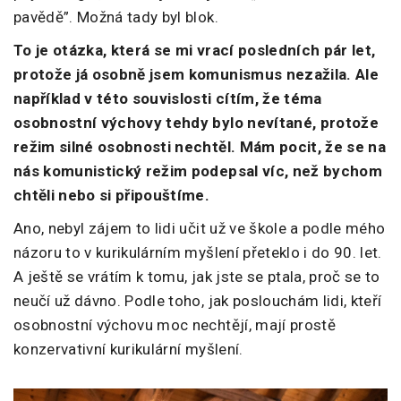
pavědě”. Možná tady byl blok.
To je otázka, která se mi vrací posledních pár let,
protože já osobně jsem komunismus nezažila. Ale
například v této souvislosti cítím, že téma
osobnostní výchovy tehdy bylo nevítané, protože
režim silné osobnosti nechtěl. Mám pocit, že se na
nás komunistický režim podepsal víc, než bychom
chtěli nebo si připouštíme.
Ano, nebyl zájem to lidi učit už ve škole a podle mého
názoru to v kurikulárním myšlení přeteklo i do 90. let.
A ještě se vrátím k tomu, jak jste se ptala, proč se to
neučí už dávno. Podle toho, jak poslouchám lidi, kteří
osobnostní výchovu moc nechtějí, mají prostě
konzervativní kurikulární myšlení.