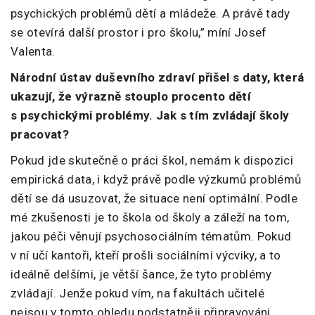
psychických problémů dětí a mládeže. A právě tady
se otevírá další prostor i pro školu,” míní Josef
Valenta.
Národní ústav duševního zdraví přišel s daty, která
ukazují, že výrazně stouplo procento dětí
s psychickými problémy. Jak s tím zvládají školy
pracovat?
Pokud jde skutečně o práci škol, nemám k dispozici
empirická data, i když právě podle výzkumů problémů
dětí se dá usuzovat, že situace není optimální. Podle
mé zkušenosti je to škola od školy a záleží na tom,
jakou péči věnují psychosociálním tématům. Pokud
v ní učí kantoři, kteří prošli sociálními výcviky, a to
ideálně delšími, je větší šance, že tyto problémy
zvládají. Jenže pokud vím, na fakultách učitelé
nejsou v tomto ohledu podstatněji připravováni.