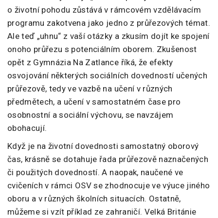
o životní pohodu zůstává v rámcovém vzdělávacím
programu zakotvena jako jedno z průřezových témat.
Ale teď „uhnu“ z vaší otázky a zkusím dojít ke spojení
onoho průřezu s potenciálním oborem. Zkušenost
opět z Gymnázia Na Zatlance říká, že efekty
osvojování některých sociálních dovedností učených
průřezově, tedy ve vazbě na učení v různých
předmětech, a učení v samostatném čase pro
osobnostní a sociální výchovu, se navzájem
obohacují.
Když je na životní dovednosti samostatný oborový
čas, krásně se dotahuje řada průřezově naznačených
či použitých dovedností. A naopak, naučené ve
cvičeních v rámci OSV se zhodnocuje ve výuce jiného
oboru a v různých školních situacích. Ostatně,
můžeme si vzít příklad ze zahraničí. Velká Británie