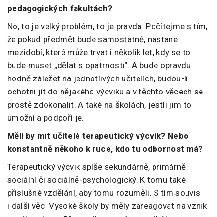
pedagogických fakultách?
No, to je velký problém, to je pravda. Počítejme s tím,
že pokud předmět bude samostatně, nastane
mezidobí, které může trvat i několik let, kdy se to
bude muset „dělat s opatrností“. A bude opravdu
hodně záležet na jednotlivých učitelích, budou-li
ochotni jít do nějakého výcviku a v těchto věcech se
prostě zdokonalit. A také na školách, jestli jim to
umožní a podpoří je.
Měli by mít učitelé terapeutický výcvik? Nebo
konstantně někoho k ruce, kdo tu odbornost má?
Terapeutický výcvik spíše sekundárně, primárně
sociální či sociálně-psychologický. K tomu také
příslušné vzdělání, aby tomu rozuměli. S tím souvisí
i další věc. Vysoké školy by měly zareagovat na vznik