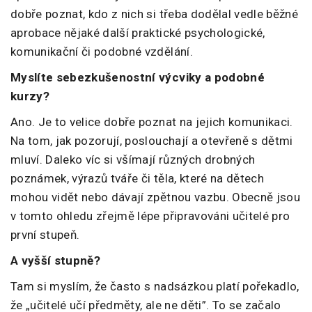
dobře poznat, kdo z nich si třeba dodělal vedle běžné
aprobace nějaké další praktické psychologické,
komunikační či podobné vzdělání.
Myslíte sebezkušenostní výcviky a podobné
kurzy?
Ano. Je to velice dobře poznat na jejich komunikaci.
Na tom, jak pozorují, poslouchají a otevřeně s dětmi
mluví. Daleko víc si všímají různých drobných
poznámek, výrazů tváře či těla, které na dětech
mohou vidět nebo dávají zpětnou vazbu. Obecně jsou
v tomto ohledu zřejmě lépe připravováni učitelé pro
první stupeň.
A vyšší stupně?
Tam si myslím, že často s nadsázkou platí pořekadlo,
že „učitelé učí předměty, ale ne děti”. To se začalo