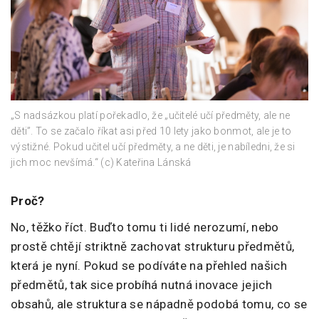
„S nadsázkou platí pořekadlo, že „učitelé učí předměty, ale ne
děti”. To se začalo říkat asi před 10 lety jako bonmot, ale je to
výstižné. Pokud učitel učí předměty, a ne děti, je nabíledni, že si
jich moc nevšímá.“ (c) Kateřina Lánská
Proč?
No, těžko říct. Buďto tomu ti lidé nerozumí, nebo
prostě chtějí striktně zachovat strukturu předmětů,
která je nyní. Pokud se podíváte na přehled našich
předmětů, tak sice probíhá nutná inovace jejich
obsahů, ale struktura se nápadně podobá tomu, co se