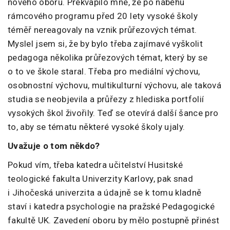
nového oboru. Překvapilo mne, že po náběhu
rámcového programu před 20 lety vysoké školy
téměř nereagovaly na vznik průřezových témat.
Myslel jsem si, že by bylo třeba zajímavé vyškolit
pedagoga několika průřezových témat, který by se
o to ve škole staral. Třeba pro mediální výchovu,
osobnostní výchovu, multikulturní výchovu, ale taková
studia se neobjevila a průřezy z hlediska portfolií
vysokých škol živořily. Teď se otevírá další šance pro
to, aby se tématu některé vysoké školy ujaly.
Uvažuje o tom někdo?
Pokud vím, třeba katedra učitelství Husitské
teologické fakulta Univerzity Karlovy, pak snad
i Jihočeská univerzita a údajně se k tomu kladně
staví i katedra psychologie na pražské Pedagogické
fakultě UK. Zavedení oboru by mělo postupně přinést