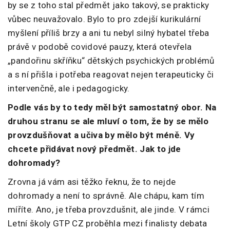
by se z toho stal předmět jako takový, se prakticky
vůbec neuvažovalo. Bylo to pro zdejší kurikulární
myšlení příliš brzy a ani tu nebyl silný hybatel třeba
právě v podobě covidové pauzy, která otevřela
„pandořinu skříňku“ dětských psychických problémů
a s ní přišla i potřeba reagovat nejen terapeuticky či
intervenčně, ale i pedagogicky.
Podle vás by to tedy měl být samostatný obor. Na
druhou stranu se ale mluví o tom, že by se mělo
provzdušňovat a učiva by mělo být méně. Vy
chcete přidávat nový předmět. Jak to jde
dohromady?
Zrovna já vám asi těžko řeknu, že to nejde
dohromady a není to správně. Ale chápu, kam tím
míříte. Ano, je třeba provzdušnit, ale jinde. V rámci
Letní školy GTP CZ proběhla mezi finalisty debata