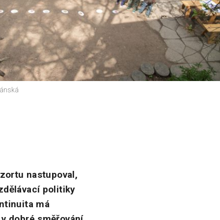
 Lánská
ezortu nastupoval,
dělávací politiky
ontinuita má
i v dobré směřování