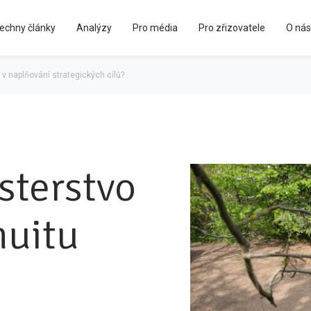
echny články
Analýzy
Pro média
Pro zřizovatele
O nás
Kápézetka - průvodce pro zřizovatele
u v naplňování strategických cílů?
sterstvo
nuitu