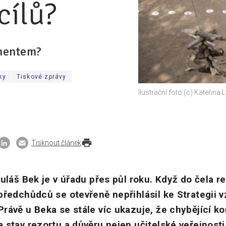
cílů?
mentem?
ky
Tiskové zprávy
Ilustrační foto (c) Kateřina
Tisknout článek
kuláš Bek je v úřadu přes půl roku. Když do čela r
předchůdců se otevřeně nepřihlásil ke Strategii vz
rávě u Beka se stále víc ukazuje, že chybějící k
 stav rezortu a důvěru nejen učitelské veřejnost