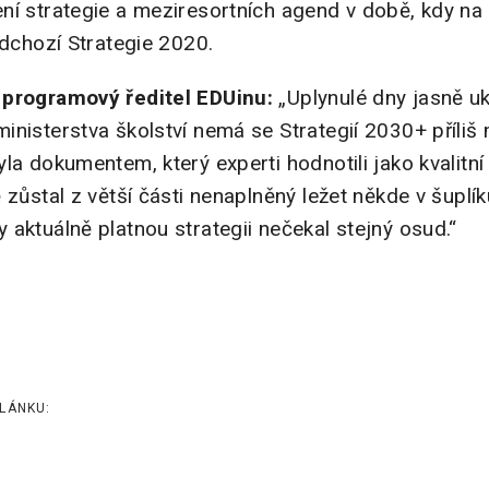
ní strategie a meziresortních agend v době, kdy na 
edchozí Strategie 2020.
 programový ředitel EDUinu:
„Uplynulé dny jasně uk
inisterstva školství nemá se Strategií 2030+ příli
yla dokumentem, který experti hodnotili jako kvalit
 zůstal z větší části nenaplněný ležet někde v šuplí
aktuálně platnou strategii nečekal stejný osud.“
LÁNKU: