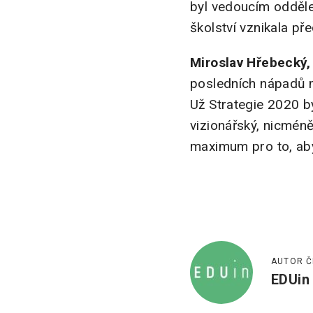
byl vedoucím odděle
školství vznikala př
Miroslav Hřebecký,
posledních nápadů m
Už Strategie 2020 b
vizionářský, nicméně
maximum pro to, aby 
AUTOR Č
EDUin