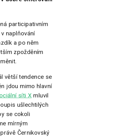
ná participativním
u v naplňování
azdík a po něm
větším zpožděním
 měnit.
l větší tendence se
n jdou mimo hlavní
ociální síti X
mluvil
soupis ušlechtilých
by se cokoli
eme mírným
 právě Černikovský