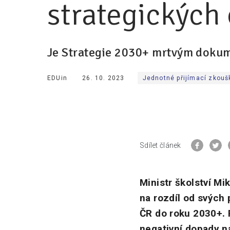
strategických 
Je Strategie 2030+ mrtvým doku
EDUin
26. 10. 2023
Jednotné přijímací zkouš
Sdílet článek
Ministr školství Mi
na rozdíl od svých 
ČR do roku 2030+. P
negativní dopady na