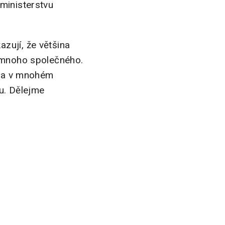
ministerstvu
azují, že většina
š mnoho společného.
ní a v mnohém
ku. Dělejme