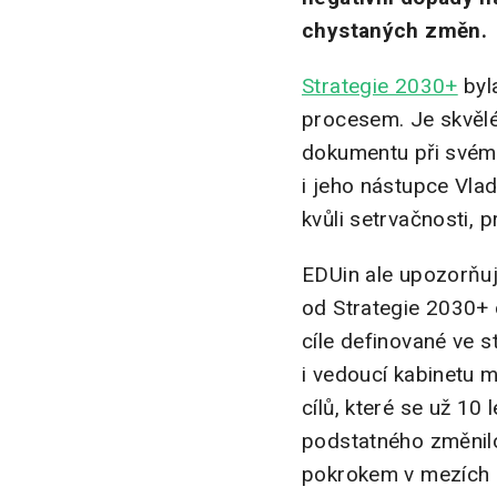
chystaných změn.
Strategie 2030+
byla
procesem. Je skvělé, 
dokumentu při svém 
i jeho nástupce Vla
kvůli setrvačnosti, 
EDUin ale upozorňuj
od Strategie 2030+
cíle definované ve s
i vedoucí kabinetu m
cílů, které se už 10
podstatného změnilo
pokrokem v mezích z