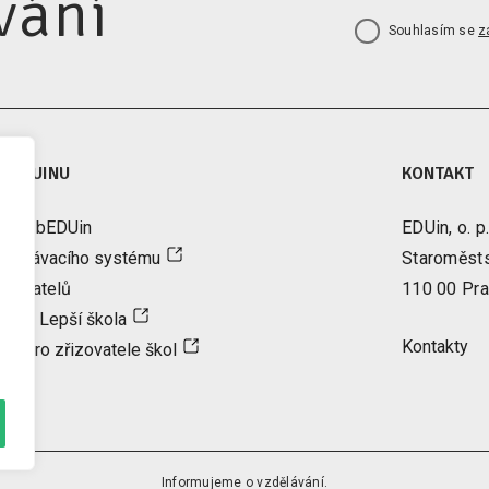
vání
Souhlasím se
z
A EDUINU
KONTAKT
tter bEDUin
EDUin, o. p.
vzdělávacího systému
Staroměst
řizovatelů
110 00 Pra
ence Lepší škola
Kontakty
ce pro zřizovatele škol
Informujeme o vzdělávání.