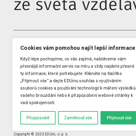
ze světa vzdělá
Cookies vám pomohou najít lepší informace
EDUIN
RODIN
Když lépe pochopíme, co vás zajímá, nabídneme vám
Domovská stránka
Newsle
přesnější informační servis na míru a vždy najdete přesně
Kontakty pro média
Audit 
ty informace, které potřebujete.
Klikněte na tlačítko
Analýzy
Klub z
„Přijmout vše“ a dejte EDUinu souhlas s využíváním
souborů cookies a používání technologií k měření výsledků
O EDUinu
Konfer
vašeho brouzdání nebo k přizpůsobení webové stránky k
Podporuju vzdělávání
Průvod
vaší spokojenosti.
Zásady OOU
Přizpůsobit
Zamítnout vše
Přijmout vše
Copyright © 2023 EDUin, o. p. s.