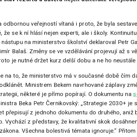
 odbornou veřejností vítaná i proto, že byla sestave
že se k ní hlásí nejen experti, ale i školy. Kontinuit
nástupu na ministerstvo školství deklaroval Petr G
dimír Balaš. Změny se ve vzdělávání projevují až s 
proto je nutné držet kurz delší dobu a ne ho neustále
e na to, že ministerstvo má v současné době čím dá
 odklánět. Ministrem Bekem navrhované záplavy změ
trategii, některé je přímo popírají. O dokumentu na
s
inistra Beka Petr Černikovský: „Strategie 2030+ je 
 let přepisují z jednoho dokumentu do druhého, aniž 
. Vychází z představy, že kvalitativní skok dosáhn
ákona. Všechna bolestivá témata ignoruje.” Přitom