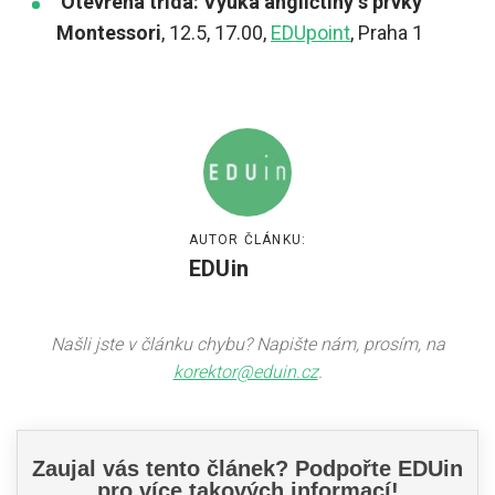
Otevřená třída: Výuka angličtiny s prvky
Montessori
, 12.5, 17.00,
EDUpoint
, Praha 1
AUTOR ČLÁNKU:
EDUin
Našli jste v článku chybu? Napište nám, prosím, na
korektor@eduin.cz
.