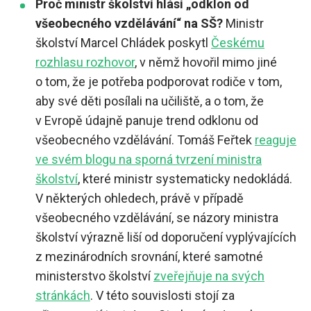
Proč ministr školství hlásí „odklon od
všeobecného vzdělávání“ na SŠ?
Ministr
školství Marcel Chládek poskytl
Českému
rozhlasu rozhovor
, v němž hovořil mimo jiné
o tom, že je potřeba podporovat rodiče v tom,
aby své děti posílali na učiliště, a o tom, že
v Evropě údajně panuje trend odklonu od
všeobecného vzdělávání. Tomáš Feřtek
reaguje
ve svém blogu na sporná tvrzení ministra
školství
, které ministr systematicky nedokládá.
V některých ohledech, právě v případě
všeobecného vzdělávání, se názory ministra
školství výrazně liší od doporučení vyplývajících
z mezinárodních srovnání, které samotné
ministerstvo školství
zveřejňuje na svých
stránkách
. V této souvislosti stojí za