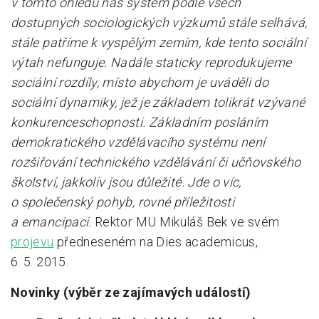
v tomto ohledu náš systém podle všech
dostupných sociologických výzkumů stále selhává,
stále patříme k vyspělým zemím, kde tento sociální
výtah nefunguje. Nadále staticky reprodukujeme
sociální rozdíly, místo abychom je uváděli do
sociální dynamiky, jež je základem tolikrát vzývané
konkurenceschopnosti. Základním posláním
demokratického vzdělávacího systému není
rozšiřování technického vzdělávání či učňovského
školství, jakkoliv jsou důležité. Jde o víc,
o společenský pohyb, rovné příležitosti
a emancipaci.
Rektor MU Mikuláš Bek ve svém
projevu
předneseném na Dies academicus,
6. 5. 2015.
Novinky (výběr ze zajímavých událostí)