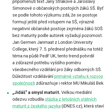
připomenutí text Jany Strakové a Jaroslavy
Simonové o občanských postojích žáků SŠ. Byť
se podle tohoto výzkumu zdá, že se postoje
formují ještě před vstupem na SŠ, výrazně
negativní občanské postoje zejména žáků SOŠ
bez maturity podle autorek vyžadují pozornost.
Jan Germen Janmaat z London University
College, který 7. 5. přednesl přednášku na totéž
téma na půdě PedF UK, tento trend potvrdil
a zdůraznil potřebu vyššího poměru
všeobecného vzdělání pro žáky odborných SŠ.
Důležitost vzdělávání
primárně vztahu k rozvoji
společnosti
zdůrazňuje i rektor MU Mikuláš Bek.
„Jidáš“ a smysl maturit.
Velkou mediální
odezvu vzbudila
otázka z letošních státních
maturit z českého jazyka
(iDNES.cz), která staví