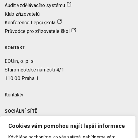
Audit vzdělávacího systému
Klub zřizovatelů
Konference Lepší škola
Průvodce pro zřizovatele škol
KONTAKT
EDUin, o. p. s.
Staroměstské náměstí 4/1
110 00 Praha 1
Kontakty
SOCIÁLNÍ SÍTĚ
Cookies vám pomohou najít lepší informace
Facebook
X
Když lépe pochopíme, co vás zajímá, nabídneme vám