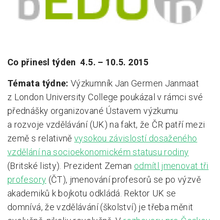
Pro zřizovatele
Konference Lepší škola
Kápézetka - průvodce pro zřizovatele
Co přinesl týden 4.5. – 10.5. 2015
Klub zřizovatelů
Témata týdne:
Výzkumník Jan Germen Janmaat
z London University College poukázal v rámci své
O nás
přednášky organizované Ústavem výzkumu
O nás
a rozvoje vzdělávání (UK) na fakt, že ČR patří mezi
Partneři a dárci
země s relativně
vysokou závislostí dosaženého
vzdělání na socioekonomickém statusu rodiny
Kontakty
(Britské listy). Prezident Zeman
odmítl jmenovat tři
profesory
(ČT), jmenování profesorů se po výzvě
akademiků k bojkotu odkládá. Rektor UK se
domnívá, že vzdělávání (školství) je třeba měnit