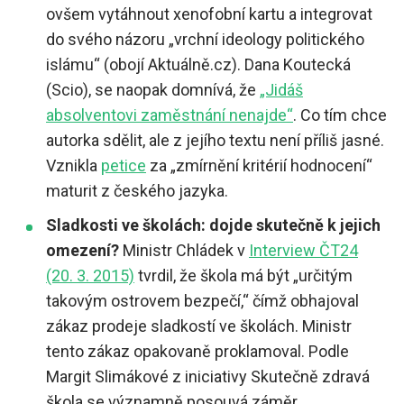
ovšem vytáhnout xenofobní kartu a integrovat
do svého názoru „vrchní ideology politického
islámu“ (obojí Aktuálně.cz). Dana Koutecká
(Scio), se naopak domnívá, že
„Jidáš
absolventovi zaměstnání nenajde“
. Co tím chce
autorka sdělit, ale z jejího textu není příliš jasné.
Vznikla
petice
za „zmírnění kritérií hodnocení“
maturit z českého jazyka.
Sladkosti ve školách: dojde skutečně k jejich
omezení?
Ministr Chládek v
Interview ČT24
(20. 3. 2015)
tvrdil, že škola má být „určitým
takovým ostrovem bezpečí,“ čímž obhajoval
zákaz prodeje sladkostí ve školách. Ministr
tento zákaz opakovaně proklamoval. Podle
Margit Slimákové z iniciativy Skutečně zdravá
škola se významně posouvá záměr