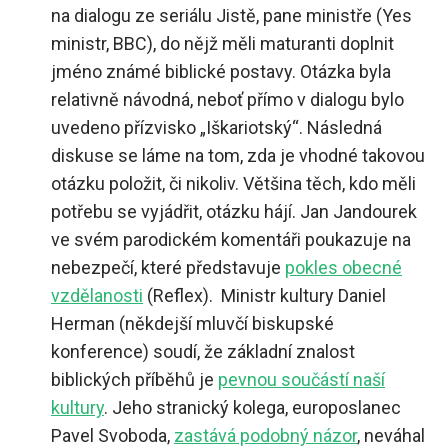
na dialogu ze seriálu Jistě, pane ministře (Yes
ministr, BBC), do nějž měli maturanti doplnit
jméno známé biblické postavy. Otázka byla
relativně návodná, neboť přímo v dialogu bylo
uvedeno přízvisko „Iškariotský“. Následná
diskuse se láme na tom, zda je vhodné takovou
otázku položit, či nikoliv. Většina těch, kdo měli
potřebu se vyjádřit, otázku hájí. Jan Jandourek
ve svém parodickém komentáři poukazuje na
nebezpečí, které představuje
pokles obecné
vzdělanosti
(Reflex). Ministr kultury Daniel
Herman (někdejší mluvčí biskupské
konference) soudí, že základní znalost
biblických příběhů je
pevnou součástí naší
kultury
. Jeho stranický kolega, europoslanec
Pavel Svoboda,
zastává podobný názor
, neváhal