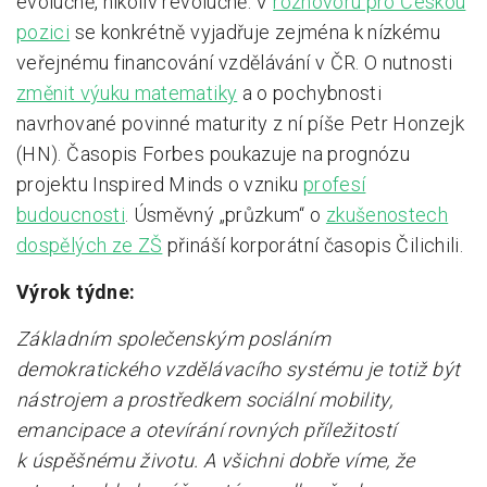
evolučně, nikoliv revolučně. V
rozhovoru pro Českou
pozici
se konkrétně vyjadřuje zejména k nízkému
veřejnému financování vzdělávání v ČR. O nutnosti
změnit výuku matematiky
a o pochybnosti
navrhované povinné maturity z ní píše Petr Honzejk
(HN). Časopis Forbes poukazuje na prognózu
projektu Inspired Minds o vzniku
profesí
budoucnosti
. Úsměvný „průzkum“ o
zkušenostech
dospělých ze ZŠ
přináší korporátní časopis Čilichili.
Výrok týdne:
Základním společenským posláním
demokratického vzdělávacího systému je totiž být
nástrojem a prostředkem sociální mobility,
emancipace a otevírání rovných příležitostí
k úspěšnému životu. A všichni dobře víme, že