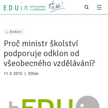
Informujeme
o vzdělávání
Všechny články
← Beduin
Všechny články
Proč ministr školství
Týdeník bEDUin
podporuje odklon od
Analýzy
všeobecného vzdělávání?
Audit vzdělávacího systému
11. 5. 2015
EDUin
Všechny analýzy
Pro média
Tiskové zprávy
Pro média