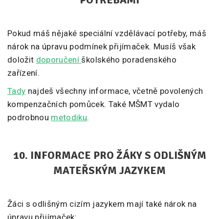
Pokud máš nějaké speciální vzdělávací potřeby, máš
nárok na úpravu podmínek přijímaček. Musíš však
doložit
doporučení
školského poradenského
zařízení.
Tady
najdeš všechny informace, včetně povolených
kompenzačních pomůcek. Také MŠMT vydalo
podrobnou
metodiku
.
10.
INFORMACE PRO ŽÁKY S ODLIŠNÝM
MATEŘSKÝM JAZYKEM
Žáci s odlišným cizím jazykem mají také nárok na
úpravu přijímaček: