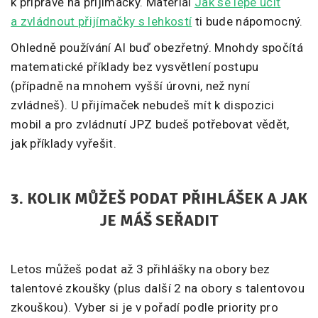
k přípravě na přijímačky. Materiál
Jak se lépe učit
a zvládnout přijímačky s lehkostí
ti bude nápomocný.
Ohledně používání AI buď obezřetný. Mnohdy spočítá
matematické příklady bez vysvětlení postupu
(případně na mnohem vyšší úrovni, než nyní
zvládneš). U přijímaček nebudeš mít k dispozici
mobil a pro zvládnutí JPZ budeš potřebovat vědět,
jak příklady vyřešit.
3. KOLIK MŮŽEŠ PODAT PŘIHLÁŠEK A JAK
JE MÁŠ SEŘADIT
Letos můžeš podat až 3 přihlášky na obory bez
talentové zkoušky (plus další 2 na obory s talentovou
zkouškou). Vyber si je v pořadí podle priority pro