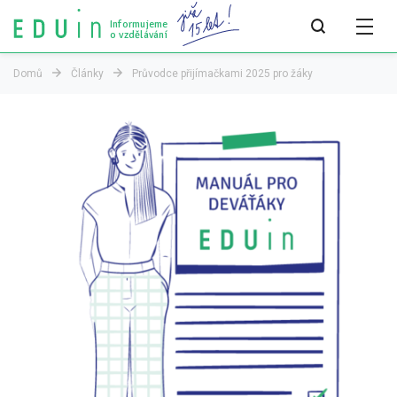
Informujeme
o vzdělávání
Domů
Články
Průvodce přijímačkami 2025 pro žáky
Všechny články
Všechny články
Týdeník bEDUin
Analýzy
Audit vzdělávacího systému
Všechny analýzy
Pro média
Tiskové zprávy
Pro média