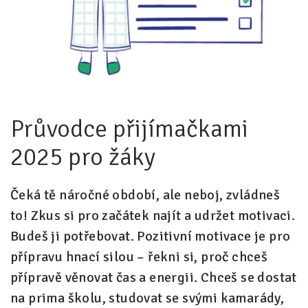
Pro zřizovatele
Konference Lepší škola
Kápézetka - průvodce pro zřizovatele
Klub zřizovatelů
Průvodce přijímačkami
O nás
2025 pro žáky
O nás
Partneři a dárci
Čeká tě náročné období, ale neboj, zvládneš
to! Zkus si pro začátek najít a udržet motivaci.
Kontakty
Budeš ji potřebovat. Pozitivní motivace je pro
přípravu hnací silou – řekni si, proč chceš
přípravě věnovat čas a energii. Chceš se dostat
na prima školu, studovat se svými kamarády,