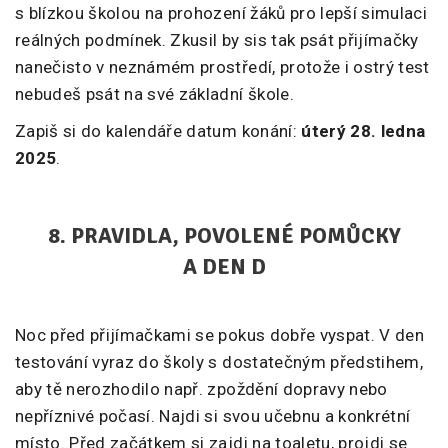
s blízkou školou na prohození žáků pro lepší simulaci
reálných podmínek. Zkusil by sis tak psát přijímačky
nanečisto v neznámém prostředí, protože i ostrý test
nebudeš psát na své základní škole.
Zapiš si do kalendáře datum konání:
úterý 28. ledna
2025
.
8. PRAVIDLA, POVOLENÉ POMŮCKY
A DEN D
Noc před přijímačkami se pokus dobře vyspat. V den
testování vyraz do školy s dostatečným předstihem,
aby tě nerozhodilo např. zpoždění dopravy nebo
nepříznivé počasí. Najdi si svou učebnu a konkrétní
místo. Před začátkem si zajdi na toaletu, projdi se