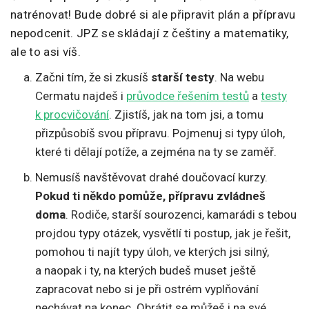
natrénovat! Bude dobré si ale připravit plán a přípravu
nepodcenit. JPZ se skládají z češtiny a matematiky,
ale to asi víš.
Začni tím, že si zkusíš
starší testy
. Na webu
Cermatu najdeš i
průvodce řešením testů
a
testy
k procvičování
. Zjistíš, jak na tom jsi, a tomu
přizpůsobíš svou přípravu. Pojmenuj si typy úloh,
které ti dělají potíže, a zejména na ty se zaměř.
Nemusíš navštěvovat drahé doučovací kurzy.
Pokud ti někdo pomůže, přípravu zvládneš
doma
. Rodiče, starší sourozenci, kamarádi s tebou
projdou typy otázek, vysvětlí ti postup, jak je řešit,
pomohou ti najít typy úloh, ve kterých jsi silný,
a naopak i ty, na kterých budeš muset ještě
zapracovat nebo si je při ostrém vyplňování
nechávat na konec. Obrátit se můžeš i na své