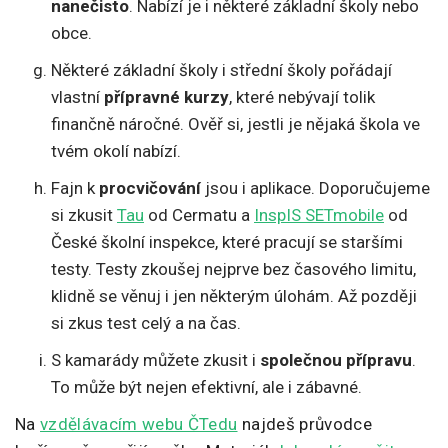
nanečisto
. Nabízí je i některé základní školy nebo
obce.
Některé základní školy i střední školy pořádají
vlastní
přípravné kurzy
, které nebývají tolik
finančně náročné. Ověř si, jestli je nějaká škola ve
tvém okolí nabízí.
Fajn k
procvičování
jsou i aplikace. Doporučujeme
si zkusit
Tau
od Cermatu a
InspIS SETmobile
od
České školní inspekce, které pracují se staršími
testy. Testy zkoušej nejprve bez časového limitu,
klidně se věnuj i jen některým úlohám. Až později
si zkus test celý a na čas.
S kamarády můžete zkusit i
společnou přípravu
.
To může být nejen efektivní, ale i zábavné.
Na
vzdělávacím webu ČTedu
najdeš průvodce