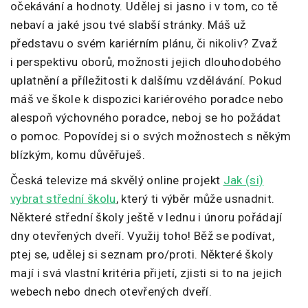
očekávání a hodnoty. Udělej si jasno i v tom, co tě
nebaví a jaké jsou tvé slabší stránky. Máš už
představu o svém kariérním plánu, či nikoliv? Zvaž
i perspektivu oborů, možnosti jejich dlouhodobého
uplatnění a příležitosti k dalšímu vzdělávání. Pokud
máš ve škole k dispozici kariérového poradce nebo
alespoň výchovného poradce, neboj se ho požádat
o pomoc. Popovídej si o svých možnostech s někým
blízkým, komu důvěřuješ.
Česká televize má skvělý online projekt
Jak (si)
vybrat střední školu
, který ti výběr může usnadnit.
Některé střední školy ještě v lednu i únoru pořádají
dny otevřených dveří. Využij toho! Běž se podívat,
ptej se, udělej si seznam pro/proti. Některé školy
mají i svá vlastní kritéria přijetí, zjisti si to na jejich
webech nebo dnech otevřených dveří.