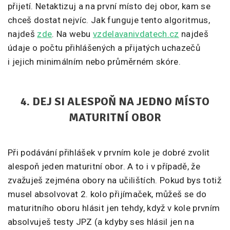
přijetí. Netaktizuj a na první místo dej obor, kam se
chceš dostat nejvíc. Jak funguje tento algoritmus,
najdeš
zde
. Na webu
vzdelavanivdatech.cz
najdeš
údaje o počtu přihlášených a přijatých uchazečů
i jejich minimálním nebo průměrném skóre.
4. DEJ SI ALESPOŇ NA JEDNO MÍSTO
MATURITNÍ OBOR
Při podávání přihlášek v prvním kole je dobré zvolit
alespoň jeden maturitní obor. A to i v případě, že
zvažuješ zejména obory na učilištích. Pokud bys totiž
musel absolvovat 2. kolo přijímaček, můžeš se do
maturitního oboru hlásit jen tehdy, když v kole prvním
absolvuješ testy JPZ (a kdyby ses hlásil jen na