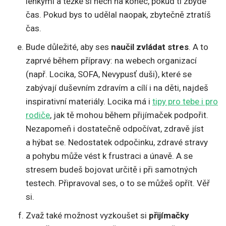
lehkými a těžké si nech na konec, pokud ti zbyde
čas. Pokud bys to udělal naopak, zbytečně ztratíš
čas.
Bude důležité, aby ses
naučil zvládat stres
. A to
zaprvé během přípravy: na webech organizací
(např. Locika, SOFA, Nevypusť duši), které se
zabývají duševním zdravím a cílí i na děti, najdeš
inspirativní materiály. Locika má i
tipy pro tebe i pro
rodiče
, jak tě mohou během přijímaček podpořit.
Nezapomeň i dostatečně odpočívat, zdravě jíst
a hýbat se. Nedostatek odpočinku, zdravé stravy
a pohybu může vést k frustraci a únavě. A se
stresem budeš bojovat určitě i při samotných
testech. Připravoval ses, o to se můžeš opřít. Věř
si.
Zvaž také možnost vyzkoušet si
přijímačky