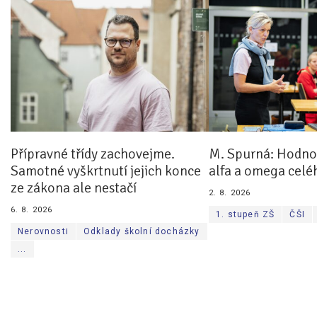
Přípravné třídy zachovejme.
M. Spurná: Hodnoc
Samotné vyškrtnutí jejich konce
alfa a omega celé
ze zákona ale nestačí
2. 8. 2026
6. 8. 2026
1. stupeň ZŠ
ČŠI
Nerovnosti
Odklady školní docházky
...