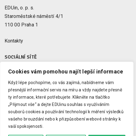
EDUin, o. p. s.
Staroměstské náměstí 4/1
110 00 Praha 1
Kontakty
SOCIÁLNÍ SÍTĚ
Cookies vám pomohou najít lepší informace
Facebook
X
Když lépe pochopíme, co vás zajímá, nabídneme vám
Instagram
přesnější informační servis na míru a vždy najdete přesně
Youtube
ty informace, které potřebujete.
Klikněte na tlačítko
„Přijmout vše“ a dejte EDUinu souhlas s využíváním
LinkedIn
souborů cookies a používání technologií k měření výsledků
vašeho brouzdání nebo k přizpůsobení webové stránky k
vaší spokojenosti.
Copyright © 2023 EDUin, o. p. s.