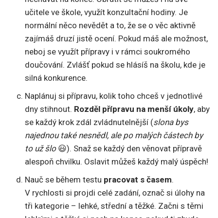
učitele ve škole, využít konzultační hodiny. Je
normální něco nevědět a to, že se o věc aktivně
zajímáš druzí jistě ocení. Pokud máš ale možnost,
neboj se využít přípravy i v rámci soukromého
doučování. Zvlášť pokud se hlásíš na školu, kde je
silná konkurence.
Naplánuj si přípravu, kolik toho chceš v jednotlivé
dny stihnout.
Rozděl přípravu na menší úkoly
, aby
se každý krok zdál zvládnutelnější (
slona bys
najednou také nesnědl, ale po malých částech by
to už šlo
😃). Snaž se každý den věnovat přípravě
alespoň chvilku. Oslavit můžeš každý malý úspěch!
Nauč se během testu
pracovat s časem
.
V rychlosti si projdi celé zadání, označ si úlohy na
tři kategorie – lehké, střední a těžké. Začni s těmi