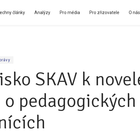
echny články
Analýzy
Pro média
Pro zřizovatele
O nás
Kápézetka - průvodce pro zřizovatele
právy
isko SKAV k novel
 o pedagogických
nících