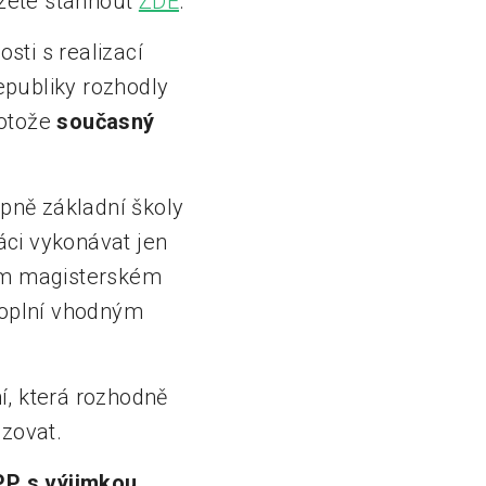
ůžete stáhnout
ZDE
.
ti s realizací
publiky rozhodly
rotože
současný
pně základní školy
áci vykonávat jen
ém magisterském
doplní vhodným
í, která rozhodně
ozovat.
PP s výjimkou