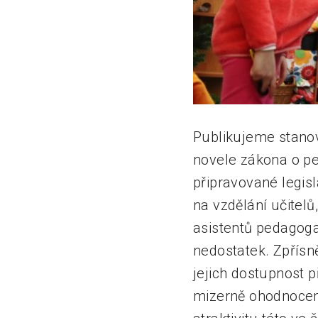
Publikujeme stanov
novele zákona o pe
připravované legisl
na vzdělání učitelů
asistentů pedagoga.
nedostatek. Zpřísn
jejich dostupnost p
mizerně ohodnocená