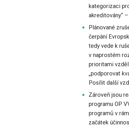
kategorizaci pr
akreditovány“ – 
Plánované zruše
čerpání Evropsk
tedy vede k ruše
v naprostém roz
prioritami vzděl
„podporovat kval
Posílit další vz
Zároveň jsou re
programu OP VV
programů v rámc
začátek účinnost