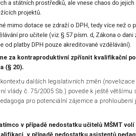
ch a státních prostředků, ale vnese chaos do jejich
žících projektů.
é mimo dotace se zdraží o DPH, tedy více než o pět
lávání pro učitele (viz § 57 písm. d, Zákona o dani
e od platby DPH pouze akreditované vzdělávání).
e za kontraproduktivní zpřísnit kvalifikační p
a (§ 20).
ontextu dalších legislativních změn (novelizace 
ní vlády č. 75/2005 Sb.) povede k ještě většímu s
pedagoga pro potenciální zájemce a prohloubení 
atímco v případě nedostatku učitelů MŠMT volí o
valifikaci, v případě nedostatku asistentů peda