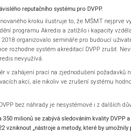
ávislého reputačního systému pro DVPP.
novaného kroku ilustruje to, že MŠMT nejprve v
ění programu Akredis a zatížilo i kapacity vzděl
 2018 organizovalo semináře pro budoucí uživate
pce rozhodne systém akreditací DVPP zrušit. Nev
edis nevyužívá.
r v zahájení prací na zjednodušení požadavků na
vacích akcí, ale nikoliv ve zrušení systému hodn
 DVPP bez náhrady je nesystémové i z dalších dů
 350 milionů se zabývá sledováním kvality DVPP a
22 vzniknout „nástroje a metody, které by umožnily