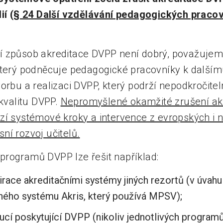
ií (
§ 24 Další vzdělávání pedagogických pracov
í způsob akreditace DVPP není dobrý, považujem
který podněcuje pedagogické pracovníky k dalším
o tvorbu a realizaci DVPP, který podrží nepodkročit
 kvalitu DVPP.
Nepromyšlené okamžité zrušení ak
zí systémové kroky a intervence z evropských i 
ní rozvoj učitelů.
rogramů DVPP lze řešit například:
irace akreditačními systémy jiných rezortů (v úvahu
ého systému Akris, který používá MPSV);
tucí poskytující DVPP (nikoliv jednotlivých programů