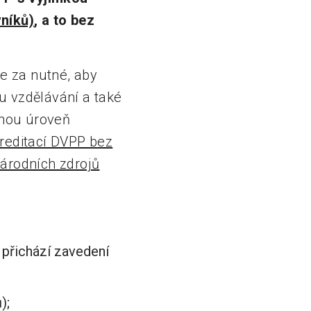
níků)
, a to bez
e za nutné, aby
u vzdělávání a také
elnou úroveň
reditací DVPP bez
národních zdrojů
 přichází zavedení
);