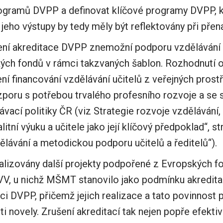
ogramů DVPP a definovat klíčové programy DVPP, kt
jeho výstupy by tedy měly být reflektovány při přena
ní akreditace DVPP znemožní podporu vzdělávání u
ých fondů v rámci takzvaných šablon. Rozhodnutí o
ní financování vzdělávání učitelů z veřejných prost
poru s potřebou trvalého profesního rozvoje a se 
ávací politiky ČR (viz Strategie rozvoje vzdělávání, 
itní výuku a učitele jako její klíčový předpoklad“, str
dělávání a metodickou podporu učitelů a ředitelů“).
alizovány další projekty podpořené z Evropských f
V, u nichž MŠMT stanovilo jako podmínku akredita
i DVPP, přičemž jejich realizace a tato povinnost
i novely. Zrušení akreditací tak nejen popře efekti