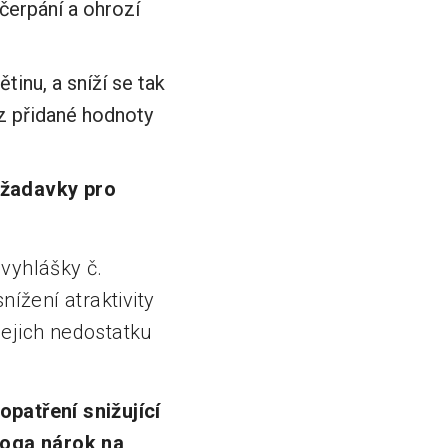
 čerpání a ohrozí
inu, a sníží se tak
 z přidané hodnoty
ožadavky pro
vyhlášky č.
nížení atraktivity
jejich nedostatku
patření snižující
goga nárok na