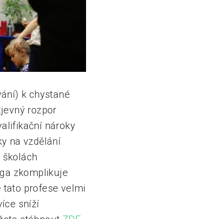
ání) k chystané
zjevný rozpor
alifikační nároky
ky na vzdělání
e školách
oga zkomplikuje
e tato profese velmi
íce sníží