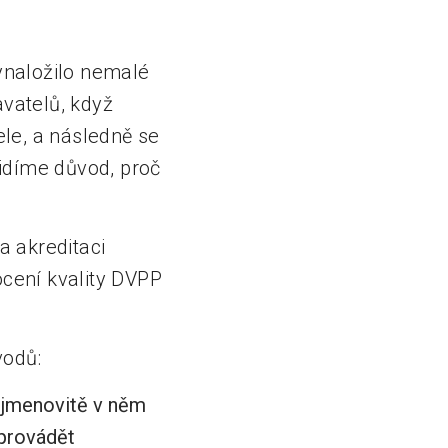
ynaložilo nemalé
avatelů, když
le, a následně se
idíme důvod, proč
 akreditaci
ocení kvality DVPP
vodů:
 jmenovitě v něm
 provádět