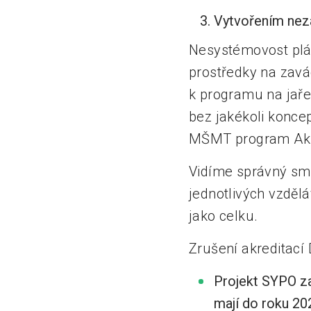
Vytvořením nez
Nesystémovost plá
prostředky na zavád
k programu na jaře
bez jakékoli konce
MŠMT program Akr
Vidíme správný smě
jednotlivých vzdělá
jako celku.
Zrušení akreditací
Projekt SYPO za
mají do roku 20