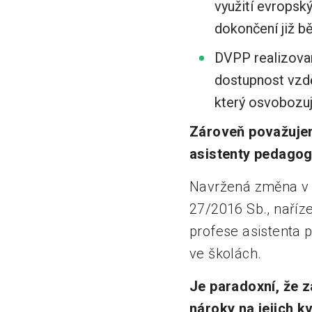
využití evropský
dokončení již bě
DVPP realizovan
dostupnost vzdě
který osvobozuj
Zároveň považujem
asistenty pedagog
Navržená změna v k
27/2016 Sb., naříze
profese asistenta 
ve školách.
Je paradoxní, že z
nároky na jejich k