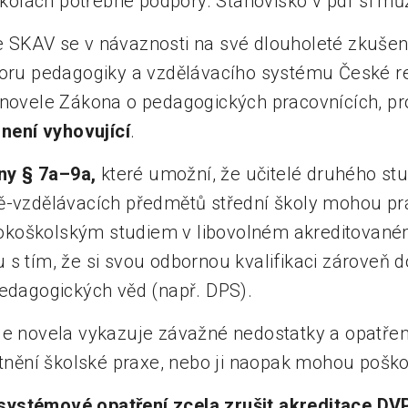
e školách potřebné podpory. Stanovisko v pdf si m
 SKAV se v návaznosti na své dlouholeté zkušenos
oru pedagogiky a vzdělávacího systému České re
 novele Zákona o pedagogických pracovnících, p
 není vyhovující
.
y § 7a–9a,
které umožní, že učitelé druhého stu
ě-vzdělávacích předmětů střední školy mohou pr
koškolským studiem v libovolném akreditovan
 s tím, že si svou odbornou kvalifikaci zároveň 
pedagogických věd (např. DPS).
le novela vykazuje závažné nedostatky a opatřen
litnění školské praxe, nebo ji naopak mohou pošk
ystémové opatření zcela zrušit akreditace DV