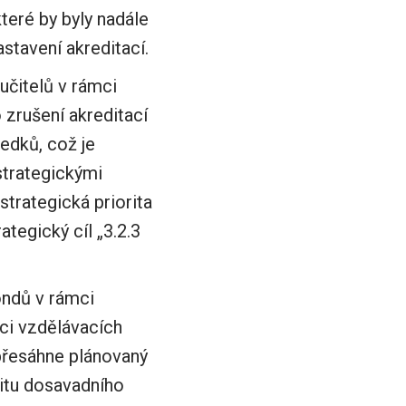
eré by byly nadále
stavení akreditací.
čitelů v rámci
 zrušení akreditací
ředků, což je
strategickými
strategická priorita
ategický cíl „3.2.3
ondů v rámci
ci vzdělávacích
 přesáhne plánovaný
vitu dosavadního