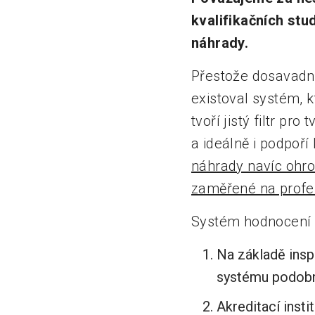
kvalifikačních stud
náhrady.
Přestože dosavadn
existoval systém, 
tvoří jistý filtr pr
a ideálně i podpoří
náhrady navíc ohro
zaměřené na profes
Systém hodnocení p
Na základě insp
systému podobn
Akreditací insti