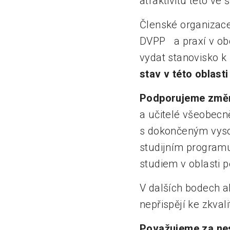
atraktivitu této v
Členské organizace
DVPP a praxí v ob
vydat stanovisko k
stav v této oblasti
Podporujeme změn
a učitelé všeobecn
s dokončeným vyso
studijním programu
studiem v oblasti 
V dalších bodech a
nepřispějí ke zkva
Považujeme za nes