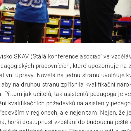
isko SKAV (Stálá konference asociací ve vzděláv
dagogických pracovnících, které upozorňuje na 
ativní úpravy. Novela na jednu stranu uvolňuje kv
, aby na druhou stranu zpřísnila kvalifikační náro
 Přitom jak učitelů, tak asistentů pedagoga je v
ění kvalifikačních požadavků na asistenty pedag
ředevším v regionech, ale nejen tam. Nejen, že j
, horší dostupnost vzdělání do budoucna ještě v