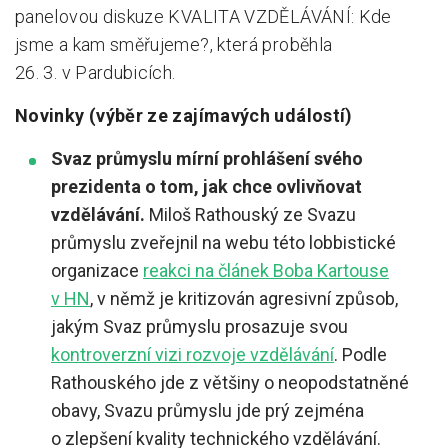
panelovou diskuze KVALITA VZDĚLÁVÁNÍ: Kde
jsme a kam směřujeme?, která proběhla
26. 3. v Pardubicích.
Novinky (výběr ze zajímavých událostí)
Svaz průmyslu mírní prohlášení svého
prezidenta o tom, jak chce ovlivňovat
vzdělávání.
Miloš Rathouský ze Svazu
průmyslu zveřejnil na webu této lobbistické
organizace
reakci na článek Boba Kartouse
v HN
, v němž je kritizován agresivní způsob,
jakým Svaz průmyslu prosazuje svou
kontroverzní vizi rozvoje vzdělávání
. Podle
Rathouského jde z většiny o neopodstatněné
obavy, Svazu průmyslu jde prý zejména
o zlepšení kvality technického vzdělávání.