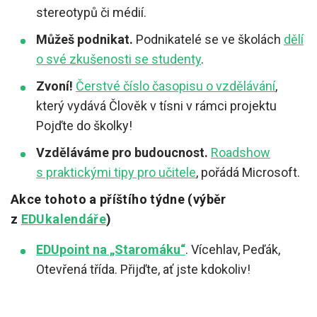
stereotypů či médií.
Můžeš podnikat.
Podnikatelé se ve školách
dělí
o své zkušenosti se studenty
.
Zvoní!
Čerstvé číslo časopisu o vzdělávání
,
který vydává Člověk v tísni v rámci projektu
Pojďte do školky!
Vzděláváme pro budoucnost.
Roadshow
s praktickými tipy pro učitele
, pořádá Microsoft.
Akce tohoto a příštího týdne (výběr
z
EDUkalendáře
)
EDUpoint na „Staromáku“
.
Vícehlav, Peďák,
Otevřená třída. Přijďte, ať jste kdokoliv!