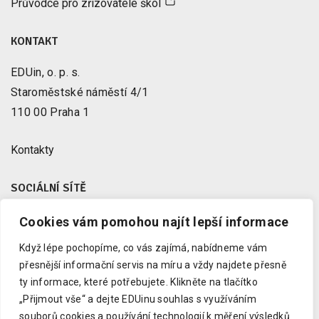
Průvodce pro zřizovatele škol
KONTAKT
EDUin, o. p. s.
Staroměstské náměstí 4/1
110 00 Praha 1
Kontakty
SOCIÁLNÍ SÍTĚ
Cookies vám pomohou najít lepší informace
Facebook
X
Když lépe pochopíme, co vás zajímá, nabídneme vám
Instagram
přesnější informační servis na míru a vždy najdete přesně
Youtube
ty informace, které potřebujete.
Klikněte na tlačítko
„Přijmout vše“ a dejte EDUinu souhlas s využíváním
LinkedIn
souborů cookies a používání technologií k měření výsledků