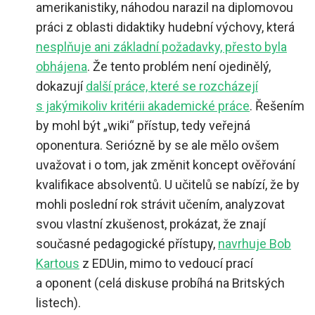
amerikanistiky, náhodou narazil na diplomovou
práci z oblasti didaktiky hudební výchovy, která
nesplňuje ani základní požadavky, přesto byla
obhájena
. Že tento problém není ojedinělý,
dokazují
další práce, které se rozcházejí
s jakýmikoliv kritérii akademické práce
. Řešením
by mohl být „wiki“ přístup, tedy veřejná
oponentura. Seriózně by se ale mělo ovšem
uvažovat i o tom, jak změnit koncept ověřování
kvalifikace absolventů. U učitelů se nabízí, že by
mohli poslední rok strávit učením, analyzovat
svou vlastní zkušenost, prokázat, že znají
současné pedagogické přístupy,
navrhuje Bob
Kartous
z EDUin, mimo to vedoucí prací
a oponent (celá diskuse probíhá na Britských
listech).