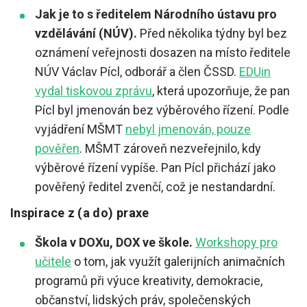
Jak je to s ředitelem Národního ústavu pro
vzdělávání (NÚV).
Před několika týdny byl bez
oznámení veřejnosti dosazen na místo ředitele
NÚV Václav Pícl, odborář a člen ČSSD.
EDUin
vydal tiskovou zprávu
, která upozorňuje, že pan
Pícl byl jmenován bez výběrového řízení. Podle
vyjádření MŠMT
nebyl jmenován, pouze
pověřen
. MŠMT zároveň nezveřejnilo, kdy
výběrové řízení vypíše. Pan Pícl přichází jako
pověřený ředitel zvenčí, což je nestandardní.
Inspirace z (a do) praxe
Škola v DOXu, DOX ve škole.
Workshopy pro
učitele
o tom, jak využít galerijních animačních
programů při výuce kreativity, demokracie,
občanství, lidských práv, společenských