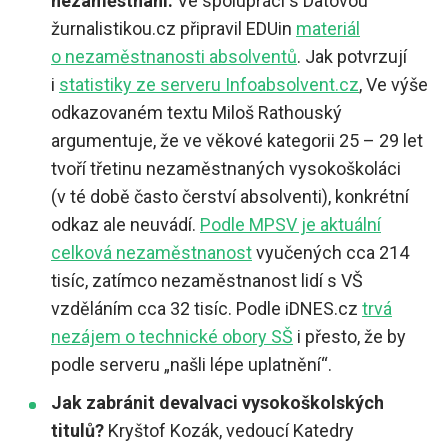
nezaměstnaní.
Ve spolupráci s Datovou
žurnalistikou.cz připravil EDUin
materiál
o nezaměstnanosti absolventů
. Jak potvrzují
i
statistiky ze serveru Infoabsolvent.cz
, Ve výše
odkazovaném textu Miloš Rathouský
argumentuje, že ve věkové kategorii 25 – 29 let
tvoří třetinu nezaměstnaných vysokoškoláci
(v té době často čerství absolventi), konkrétní
odkaz ale neuvádí.
Podle MPSV je aktuální
celková nezaměstnanost
vyučených cca 214
tisíc, zatímco nezaměstnanost lidí s VŠ
vzděláním cca 32 tisíc. Podle iDNES.cz
trvá
nezájem o technické obory SŠ
i přesto, že by
podle serveru „našli lépe uplatnění“.
Jak zabránit devalvaci vysokoškolských
titulů?
Kryštof Kozák, vedoucí Katedry