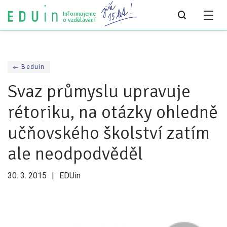
Informujeme
o vzdělávání
Všechny články
← Beduin
Všechny články
Svaz průmyslu upravuje
Týdeník bEDUin
rétoriku, na otázky ohledně
Analýzy
učňovského školství zatím
Audit vzdělávacího systému
ale neodpodvěděl
Všechny analýzy
30. 3. 2015
EDUin
Pro média
Tiskové zprávy
Pro média