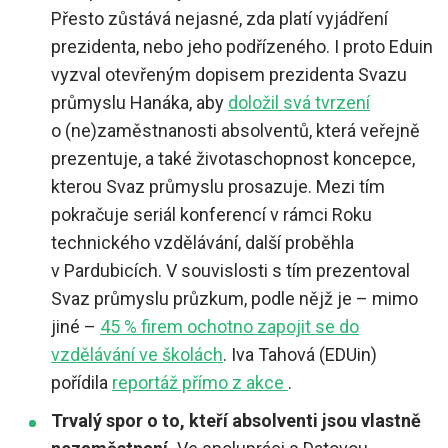
Přesto zůstává nejasné, zda platí vyjádření
prezidenta, nebo jeho podřízeného. I proto Eduin
vyzval otevřeným dopisem prezidenta Svazu
průmyslu Hanáka, aby
doložil svá tvrzení
o (ne)zaměstnanosti absolventů, která veřejně
prezentuje, a také životaschopnost koncepce,
kterou Svaz průmyslu prosazuje. Mezi tím
pokračuje seriál konferencí v rámci Roku
technického vzdělávání, další proběhla
v Pardubicích. V souvislosti s tím prezentoval
Svaz průmyslu průzkum, podle nějž je – mimo
jiné –
45 % firem ochotno zapojit se do
vzdělávání ve školách
. Iva Tahová (EDUin)
pořídila
reportáž přímo z akce
.
Trvalý spor o to, kteří absolventi jsou vlastně