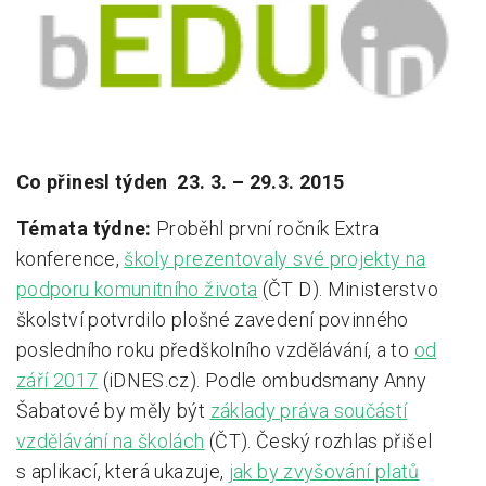
Pro zřizovatele
Konference Lepší škola
Kápézetka - průvodce pro zřizovatele
Klub zřizovatelů
Co přinesl týden 23. 3. – 29.3. 2015
O nás
Témata týdne:
Proběhl první ročník Extra
konference,
školy prezentovaly své projekty na
O nás
podporu komunitního života
(ČT D). Ministerstvo
Partneři a dárci
školství potvrdilo plošné zavedení povinného
Kontakty
posledního roku předškolního vzdělávání, a to
od
září 2017
(iDNES.cz). Podle ombudsmany Anny
Šabatové by měly být
základy práva součástí
vzdělávání na školách
(ČT). Český rozhlas přišel
s aplikací, která ukazuje,
jak by zvyšování platů