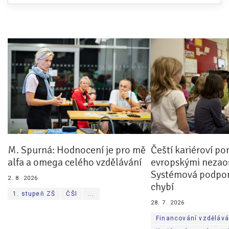
M. Spurná: Hodnocení je pro mě
Čeští kariéroví po
alfa a omega celého vzdělávání
evropskými nezaos
Systémová podpor
2. 8. 2026
chybí
1. stupeň ZŠ
ČŠI
...
28. 7. 2026
Financování vzdělává