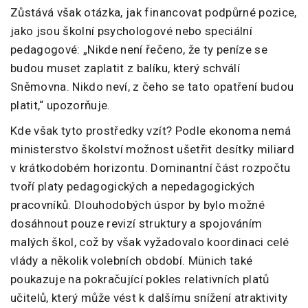
Zůstává však otázka, jak financovat podpůrné pozice,
jako jsou školní psychologové nebo speciální
pedagogové: „Nikde není řečeno, že ty peníze se
budou muset zaplatit z balíku, který schválí
Sněmovna. Nikdo neví, z čeho se tato opatření budou
platit,“ upozorňuje.
Kde však tyto prostředky vzít? Podle ekonoma nemá
ministerstvo školství možnost ušetřit desítky miliard
v krátkodobém horizontu. Dominantní část rozpočtu
tvoří platy pedagogických a nepedagogických
pracovníků. Dlouhodobých úspor by bylo možné
dosáhnout pouze revizí struktury a spojováním
malých škol, což by však vyžadovalo koordinaci celé
vlády a několik volebních období. Münich také
poukazuje na pokračující pokles relativních platů
učitelů, který může vést k dalšímu snížení atraktivity