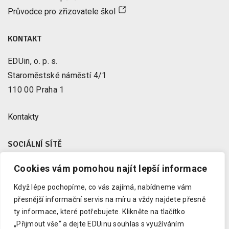
Průvodce pro zřizovatele škol
KONTAKT
EDUin, o. p. s.
Staroměstské náměstí 4/1
110 00 Praha 1
Kontakty
SOCIÁLNÍ SÍTĚ
Cookies vám pomohou najít lepší informace
Facebook
X
Když lépe pochopíme, co vás zajímá, nabídneme vám
Instagram
přesnější informační servis na míru a vždy najdete přesně
Youtube
ty informace, které potřebujete.
Klikněte na tlačítko
„Přijmout vše“ a dejte EDUinu souhlas s využíváním
LinkedIn