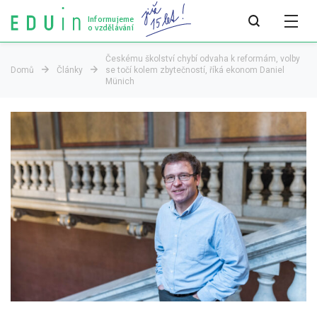
Informujeme
o vzdělávání
Českému školství chybí odvaha k reformám, volby
Domů
Články
se točí kolem zbytečností, říká ekonom Daniel
Münich
Všechny články
Všechny články
Týdeník bEDUin
Analýzy
Audit vzdělávacího systému
Všechny analýzy
Pro média
Tiskové zprávy
Pro média