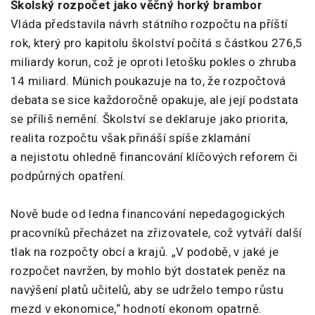
Školský rozpočet jako věčný horký brambor
Vláda představila návrh státního rozpočtu na příští
rok, který pro kapitolu školství počítá s částkou 276,5
miliardy korun, což je oproti letošku pokles o zhruba
14 miliard. Münich poukazuje na to, že rozpočtová
debata se sice každoročně opakuje, ale její podstata
se příliš nemění. Školství se deklaruje jako priorita,
realita rozpočtu však přináší spíše zklamání
a nejistotu ohledně financování klíčových reforem či
podpůrných opatření.
Nově bude od ledna financování nepedagogických
pracovníků přecházet na zřizovatele, což vytváří další
tlak na rozpočty obcí a krajů. „V podobě, v jaké je
rozpočet navržen, by mohlo být dostatek peněz na
navýšení platů učitelů, aby se udrželo tempo růstu
mezd v ekonomice,“ hodnotí ekonom opatrně.