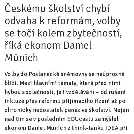
Českému školství chybí
Pro zřizovatele
odvaha k reformám, volby
Konference Lepší škola
se točí kolem zbytečností,
Kápézetka - průvodce pro zřizovatele
říká ekonom Daniel
Klub zřizovatelů
Münich
O nás
O nás
Volby do Poslanecké sněmovny se neúprosně
Partneři a dárci
blíží. Mezi hlavními tématy, která před nimi
hýbou společností, je i vzdělávání – od rušení
Kontakty
inkluze přes reformu přijímacího řízení až po
chronický nedostatek peněz ve školství. Nejen
nad tím se v posledním EDUcastu zamýšlel
ekonom Daniel Münich z think-tanku IDEA při