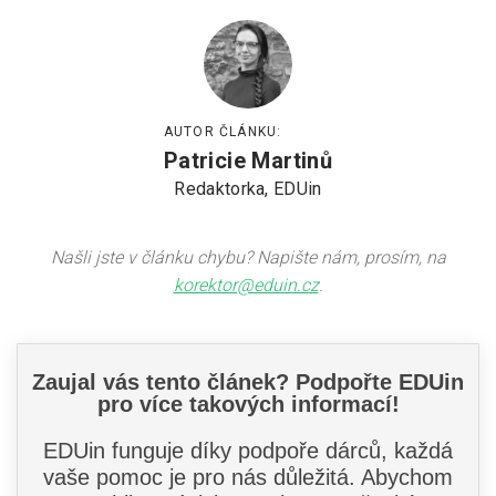
AUTOR ČLÁNKU:
Patricie Martinů
Redaktorka, EDUin
Našli jste v článku chybu? Napište nám, prosím, na
korektor@eduin.cz
.