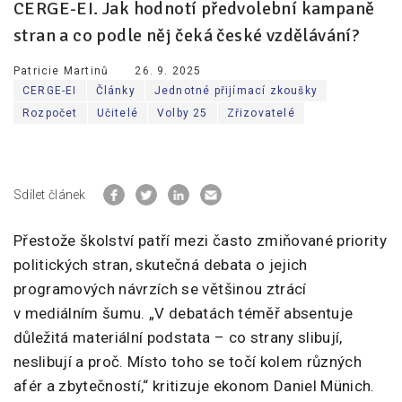
CERGE-EI. Jak hodnotí předvolební kampaně
stran a co podle něj čeká české vzdělávání?
Patricie Martinů
26. 9. 2025
CERGE-EI
Články
Jednotné přijímací zkoušky
Rozpočet
Učitelé
Volby 25
Zřizovatelé
Sdílet článek
Přestože školství patří mezi často zmiňované priority
politických stran, skutečná debata o jejich
programových návrzích se většinou ztrácí
v mediálním šumu. „V debatách téměř absentuje
důležitá materiální podstata – co strany slibují,
neslibují a proč. Místo toho se točí kolem různých
afér a zbytečností,“ kritizuje ekonom Daniel Münich.