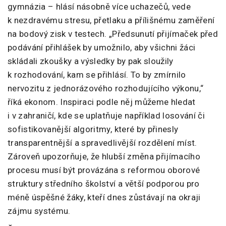
gymnázia – hlásí násobně více uchazečů, vede
k nezdravému stresu, přetlaku a přílišnému zaměření
na bodový zisk v testech. „Předsunutí přijímaček před
podávání přihlášek by umožnilo, aby všichni žáci
skládali zkoušky a výsledky by pak sloužily
k rozhodování, kam se přihlásí. To by zmírnilo
nervozitu z jednorázového rozhodujícího výkonu,“
říká ekonom. Inspiraci podle něj můžeme hledat
i v zahraničí, kde se uplatňuje například losování či
sofistikovanější algoritmy, které by přinesly
transparentnější a spravedlivější rozdělení míst.
Zároveň upozorňuje, že hlubší změna přijímacího
procesu musí být provázána s reformou oborové
struktury středního školství a větší podporou pro
méně úspěšné žáky, kteří dnes zůstávají na okraji
zájmu systému.