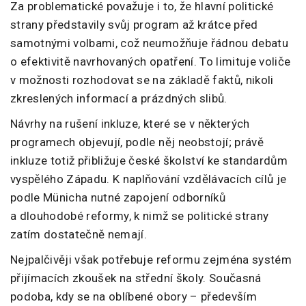
Za problematické považuje i to, že hlavní politické
strany představily svůj program až krátce před
samotnými volbami, což neumožňuje řádnou debatu
o efektivitě navrhovaných opatření. To limituje voliče
v možnosti rozhodovat se na základě faktů, nikoli
zkreslených informací a prázdných slibů.
Návrhy na rušení inkluze, které se v některých
programech objevují, podle něj neobstojí; právě
inkluze totiž přibližuje české školství ke standardům
vyspělého Západu. K naplňování vzdělávacích cílů je
podle Münicha nutné zapojení odborníků
a dlouhodobé reformy, k nimž se politické strany
zatím dostatečně nemají.
Nejpalčivěji však potřebuje reformu zejména systém
přijímacích zkoušek na střední školy. Současná
podoba, kdy se na oblíbené obory – především