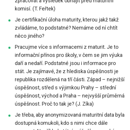
zpracovat a výsledek obhájit před maturitní
komisí. (T. Feřtek)
Je certifikační úloha maturity, kterou jakž takž
zvládáme, to podstatné? Nemáme od ní chtít
něco jiného?
Pracujme více s informacemi z maturit. Je to
informační přínos pro školy, v čem se jim výuka
daří a nedaří. Podstatné jsou i informace pro
stát. Je zajímavé, že z hlediska úspěšnosti je
republika rozdělená na tří části. Západ – nejnižší
úspěšnost, střed s výjimkou Prahy – střední
úspěšnost, východ a Praha – nejvyšší průměrná
úspěšnost. Proč to tak je? (J. Zíka)
Je třeba, aby anonymizovaná maturitní data byla
dostupná komukoli, kdo s nimi chce dále