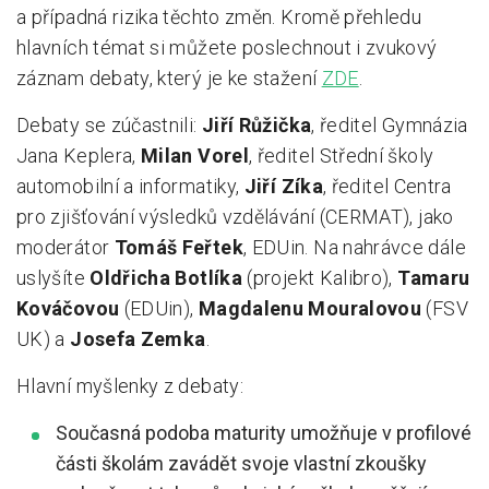
a případná rizika těchto změn. Kromě přehledu
hlavních témat si můžete poslechnout i zvukový
záznam debaty, který je ke stažení
ZDE
.
Debaty se zúčastnili:
Jiří Růžička
, ředitel Gymnázia
Jana Keplera,
Milan Vorel
, ředitel Střední školy
automobilní a informatiky,
Jiří Zíka
, ředitel Centra
pro zjišťování výsledků vzdělávání (CERMAT), jako
moderátor
Tomáš Feřtek
, EDUin. Na nahrávce dále
uslyšíte
Oldřicha Botlíka
(projekt Kalibro),
Tamaru
Kováčovou
(EDUin),
Magdalenu Mouralovou
(FSV
UK) a
Josefa Zemka
.
Hlavní myšlenky z debaty:
Současná podoba maturity umožňuje v profilové
části školám zavádět svoje vlastní zkoušky