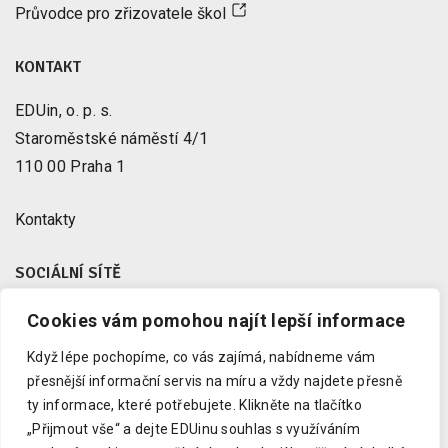
Průvodce pro zřizovatele škol
KONTAKT
EDUin, o. p. s.
Staroměstské náměstí 4/1
110 00 Praha 1
Kontakty
SOCIÁLNÍ SÍTĚ
Cookies vám pomohou najít lepší informace
Facebook
X
Když lépe pochopíme, co vás zajímá, nabídneme vám
Instagram
přesnější informační servis na míru a vždy najdete přesně
Youtube
ty informace, které potřebujete.
Klikněte na tlačítko
„Přijmout vše“ a dejte EDUinu souhlas s využíváním
LinkedIn