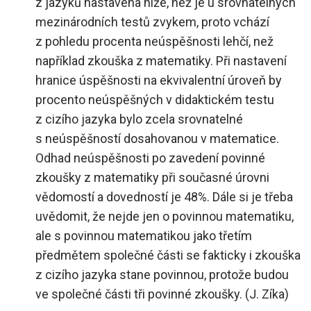
z jazyků nastavena níže, než je u srovnatelných
mezinárodních testů zvykem, proto vchází
z pohledu procenta neúspěšnosti lehčí, než
například zkouška z matematiky. Při nastavení
hranice úspěšnosti na ekvivalentní úroveň by
procento neúspěšných v didaktickém testu
z cizího jazyka bylo zcela srovnatelné
s neúspěšností dosahovanou v matematice.
Odhad neúspěšnosti po zavedení povinné
zkoušky z matematiky při současné úrovni
vědomostí a dovedností je 48%. Dále si je třeba
uvědomit, že nejde jen o povinnou matematiku,
ale s povinnou matematikou jako třetím
předmětem společné části se fakticky i zkouška
z cizího jazyka stane povinnou, protože budou
ve společné části tři povinné zkoušky. (J. Zíka)