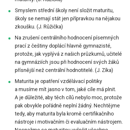
Smyslem střední školy není složit maturitu,
školy se nemají stát jen přípravkou na nějakou
zkoušku. (J. Růžička)
Na zrušení centrálního hodnocení písemných
prací z češtiny doplácí hlavně gymnazisté,
protože, jak vyplývá z našich průzkumů, učitelé
na gymnáziích jsou při hodnocení svých žáků
přísnější než centrální hodnotitelé. (J. Zíka)
Maturita je opatření vzdělávací politiky
a musíme mít jasno v tom, jaké cíle má plnit.
A je důležité, aby těch cílů nebylo moc, protože
pak obvykle pořádně neplní žádný. Nechtějme
tedy, aby maturita byla kromě certifikačního
nástroje i motivačním či evaluačním nástrojem.
Nesnažme se maturitou vyřešit všechno.