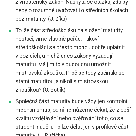
živnostenský zákon. Naskýtá se otázka, zda by
nebylo rozumné uvažovat i o středních školách
bez maturity. (J. Zíka)
To, že část středoškoláků na složení maturity
nestačí, víme vlastně pořád. Takoví
středoškoláci se přesto mohou dobře uplatnit
v pozicích, u nichž dnes zákony vyžadují
maturitu. Má jim to v budoucnu umožnit
mistrovská zkouška. Proč se tedy začínalo se
státní maturitou, a nikoli s mistrovskou
zkouškou? (O. Botlík)
Společná část maturity bude vždy jen kontrolní
mechanismus, od ní nemůžeme čekat, že zlepší
kvalitu vzdělávání nebo ověřování toho, co se
studenti naučili. To lze dělat jen v profilové části
maturity. (J. Růžička)