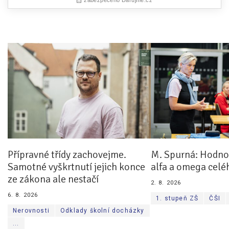
Přípravné třídy zachovejme.
M. Spurná: Hodnoc
Samotné vyškrtnutí jejich konce
alfa a omega celé
ze zákona ale nestačí
2. 8. 2026
6. 8. 2026
1. stupeň ZŠ
ČŠI
Nerovnosti
Odklady školní docházky
...