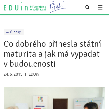
Informujeme
o vzdělávání
Všechny články
← Články
Všechny články
Co dobrého přinesla státní
Týdeník bEDUin
maturita a jak má vypadat
Analýzy
v budoucnosti
Audit vzdělávacího systému
24. 6. 2015
EDUin
Všechny analýzy
Pro média
Tiskové zprávy
Pro média