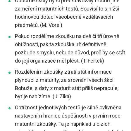
Odborné školy by si představovaly trochu jiné
zaměření maturitních testů. Souvisí to s nižší
hodinovou dotací všeobecně vzdělávacích
předmětů. (M. Vorel)
Pokud rozdělíme zkoušku na dvě či tři úrovně
obtížnosti, pak ta zkouška už definitivně
pozbude smyslu, nebude důvod, proč by se stát
do její organizace měl plést. (T. Feřtek)
Rozdělením zkoušky ztratí stát informace
plynoucí z maturity, ze srovnání všech škol.
Bohužel s daty z maturit stát příliš nepracuje,
byť je nabízíme. (J. Zíka)
Obtížnost jednotlivých testů je silně ovlivněna
nastavením hranice úspěšnosti v prvním roce
maturitní zkoušky. Ta je například u cizích