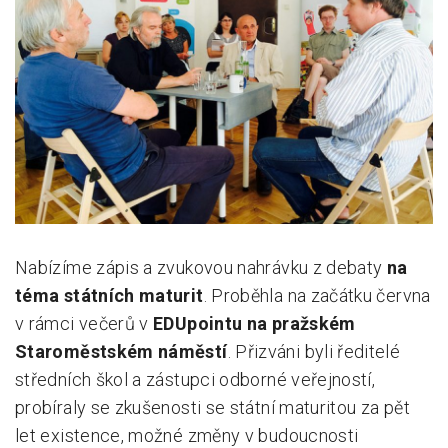
Pro zřizovatele
Konference Lepší škola
Kápézetka - průvodce pro zřizovatele
Klub zřizovatelů
O nás
O nás
Nabízíme zápis a zvukovou nahrávku z debaty
na
Partneři a dárci
téma státních maturit
. Proběhla na začátku června
Kontakty
v rámci večerů v
EDUpointu na pražském
Staroměstském náměstí
. Přizváni byli ředitelé
středních škol a zástupci odborné veřejností,
probíraly se zkušenosti se státní maturitou za pět
let existence, možné změny v budoucnosti