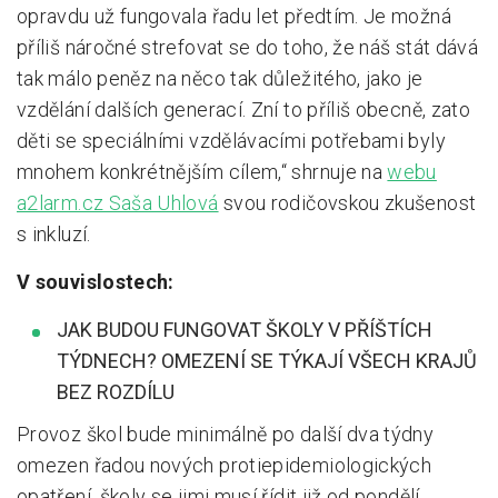
opravdu už fungovala řadu let předtím. Je možná
příliš náročné strefovat se do toho, že náš stát dává
tak málo peněz na něco tak důležitého, jako je
vzdělání dalších generací. Zní to příliš obecně, zato
děti se speciálními vzdělávacími potřebami byly
mnohem konkrétnějším cílem,“ shrnuje na
webu
a2larm.cz Saša Uhlová
svou rodičovskou zkušenost
s inkluzí.
V souvislostech:
JAK BUDOU FUNGOVAT ŠKOLY V PŘÍŠTÍCH
TÝDNECH? OMEZENÍ SE TÝKAJÍ VŠECH KRAJŮ
BEZ ROZDÍLU
Provoz škol bude minimálně po další dva týdny
omezen řadou nových protiepidemiologických
opatření, školy se jimi musí řídit již od pondělí