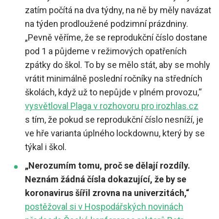
zatím počítá na dva týdny, na ně by měly navázat
na týden prodloužené podzimní prázdniny.
„Pevně věříme, že se reprodukční číslo dostane
pod 1 a půjdeme v režimových opatřeních
zpátky do škol. To by se mělo stát, aby se mohly
vrátit minimálně poslední ročníky na středních
školách, když už to nepůjde v plném provozu,“
vysvětloval Plaga v rozhovoru pro irozhlas.cz
s tím, že pokud se reprodukční číslo nesníží, je
ve hře varianta úplného lockdownu, který by se
týkal i škol.
„Nerozumím tomu, proč se dělají rozdíly.
Neznám žádná čísla dokazující, že by se
koronavirus šířil zrovna na univerzitách,“
postěžoval si v Hospodářských novinách