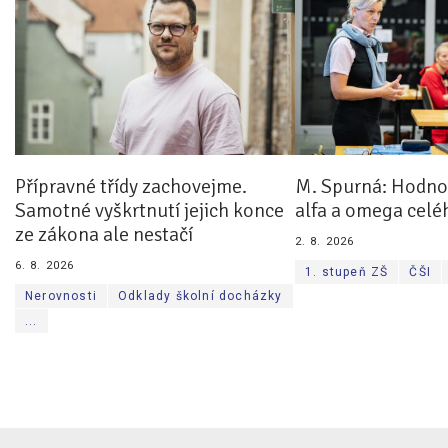
Přípravné třídy zachovejme.
M. Spurná: Hodnoc
Samotné vyškrtnutí jejich konce
alfa a omega celé
ze zákona ale nestačí
2. 8. 2026
6. 8. 2026
1. stupeň ZŠ
ČŠI
Nerovnosti
Odklady školní docházky
...