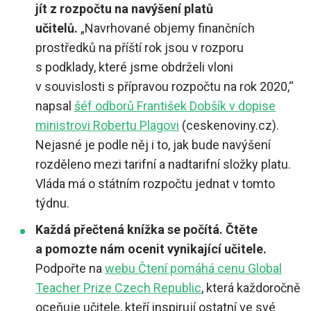
jít z rozpočtu na navýšení platů
učitelů.
„Navrhované objemy finančních
prostředků na příští rok jsou v rozporu
s podklady, které jsme obdrželi vloni
v souvislosti s přípravou rozpočtu na rok 2020,“
napsal
šéf odborů František Dobšík v dopise
ministrovi Robertu Plagovi
(ceskenoviny.cz).
Nejasné je podle něj i to, jak bude navýšení
rozděleno mezi tarifní a nadtarifní složky platu.
Vláda má o státním rozpočtu jednat v tomto
týdnu.
Každá přečtená knížka se počítá. Čtěte
a pomozte nám ocenit vynikající učitele.
Podpořte na
webu Čtení pomáhá cenu Global
Teacher Prize Czech Republic
, která každoročně
oceňuje učitele, kteří inspirují ostatní ve své