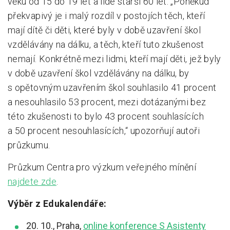
věku od 15 do 19 let a lidé starší 60 let. „Poněkud
překvapivý je i malý rozdíl v postojích těch, kteří
mají dítě či děti, které byly v době uzavření škol
vzdělávány na dálku, a těch, kteří tuto zkušenost
nemají. Konkrétně mezi lidmi, kteří mají děti, jež byly
v době uzavření škol vzdělávány na dálku, by
s opětovným uzavřením škol souhlasilo 41 procent
a nesouhlasilo 53 procent, mezi dotázanými bez
této zkušenosti to bylo 43 procent souhlasících
a 50 procent nesouhlasících,“ upozorňují autoři
průzkumu.
Průzkum Centra pro výzkum veřejného mínění
najdete zde
.
Výběr z Edukalendáře:
20. 10., Praha,
online konference S Asistenty