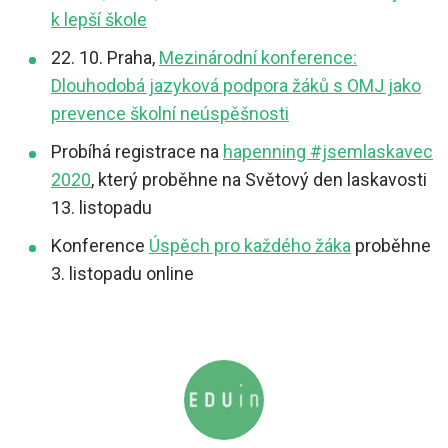
k lepší škole
22. 10. Praha,
Mezinárodní konference:
Dlouhodobá jazyková podpora žáků s OMJ jako
prevence školní neúspěšnosti
Probíhá registrace na
hapenning #jsemlaskavec
2020
, který proběhne na Světový den laskavosti
13. listopadu
Konference
Úspěch pro každého žáka
proběhne
3. listopadu online