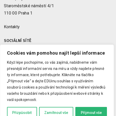
Staroměstské náměstí 4/1
110 00 Praha 1
Kontakty
SOCIÁLNÍ SÍTĚ
Cookies vám pomohou najít lepší informace
Facebook
X
Když lépe pochopíme, co vás zajímá, nabídneme vám
Instagram
přesnější informační servis na míru a vždy najdete přesně
Youtube
ty informace, které potřebujete.
Klikněte na tlačítko
„Přijmout vše“ a dejte EDUinu souhlas s využíváním
LinkedIn
souborů cookies a používání technologií k měření výsledků
vašeho brouzdání nebo k přizpůsobení webové stránky k
vaší spokojenosti.
Copyright © 2023 EDUin, o. p. s.
Informujeme o vzdělávání.
Přizpůsobit
Zamítnout vše
Přijmout vše