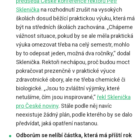
předseda České konference rektorů Petr
Sklenička
na rozhodnutí zrušit na vysokých
školách dosud běžící praktickou výuku, která má
být na středních školách zachována. „Chápeme
vážnost situace, pokud by se ale měla praktická
výuka omezovat třeba na celý semestr, mohlo
by to odepsat jeden, možná dva ročníky,“ dodal
Sklenička. Rektoři nechápou, proč budou moct
pokračovat prezenčně v praktické výuce
zdravotnické obory, ale ne třeba chemické či
biologické. „Jsou to zvláštní výjimky, které
netušíme, čím jsou inspirované,“
řekl Sklenička
pro České noviny
. Stále podle něj navíc
neexistuje žádný plán, podle kterého by se dalo
předvídat, jaká opatření nastanou.
Odborům se nelíbí částka, která má příští rok