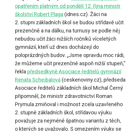
opatřením platným od pondělí 12. října ministr
školství Robert Plaga
(idnes.cz). Žáci na
2. stupni základních škol se budou střídavě učit
prezenčně a na dálku, na turnusy se podle něj
nebudou učit žáci nižších ročníků víceletých
gymnázií, kteří už dnes docházejí do
poloprázdných budov. „Jsme opravdu moc rádi,
že můžeme učit prezenčně aspoň nižší stupeň,“
řekla
předsedkyně Asociace ředitelů gymnázií
Renata Schejbalová
(ceskenoviny.cz), předseda
Asociace ředitelů základních škol Michal Černý
připomněl, že ministr zdravotnictví Roman
Prymula zmiňoval i možnost zcela uzavřeného
2. stupně základních škol, střídavou výuku
považuje za nejméně špatnou variantu z těch,
o kterých se uvažovalo. S omezením výuky se