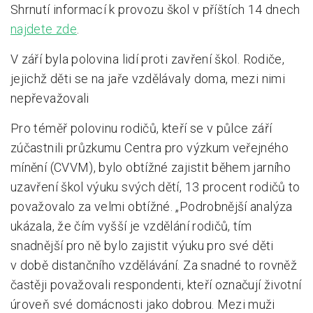
Shrnutí informací k provozu škol v příštích 14 dnech
najdete zde
.
V září byla polovina lidí proti zavření škol. Rodiče,
jejichž děti se na jaře vzdělávaly doma, mezi nimi
nepřevažovali
Pro téměř polovinu rodičů, kteří se v půlce září
zúčastnili průzkumu Centra pro výzkum veřejného
mínění (CVVM), bylo obtížné zajistit během jarního
uzavření škol výuku svých dětí, 13 procent rodičů to
považovalo za velmi obtížné. „Podrobnější analýza
ukázala, že čím vyšší je vzdělání rodičů, tím
snadnější pro ně bylo zajistit výuku pro své děti
v době distančního vzdělávání. Za snadné to rovněž
častěji považovali respondenti, kteří označují životní
úroveň své domácnosti jako dobrou. Mezi muži