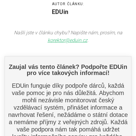
AUTOR ČLÁNKU:
EDUin
Našli jste v článku chybu? Napište nám, prosím, na
korektor@eduin.cz
.