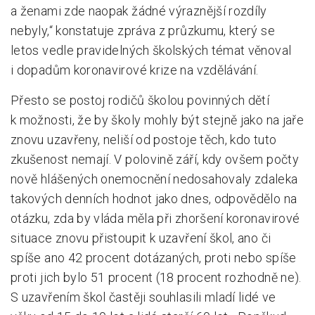
a ženami zde naopak žádné výraznější rozdíly
nebyly,“ konstatuje zpráva z průzkumu, který se
letos vedle pravidelných školských témat věnoval
i dopadům koronavirové krize na vzdělávání.
Přesto se postoj rodičů školou povinných dětí
k možnosti, že by školy mohly být stejně jako na jaře
znovu uzavřeny, neliší od postoje těch, kdo tuto
zkušenost nemají. V polovině září, kdy ovšem počty
nově hlášených onemocnění nedosahovaly zdaleka
takových denních hodnot jako dnes, odpovědělo na
otázku, zda by vláda měla při zhoršení koronavirové
situace znovu přistoupit k uzavření škol, ano či
spíše ano 42 procent dotázaných, proti nebo spíše
proti jich bylo 51 procent (18 procent rozhodně ne).
S uzavřením škol častěji souhlasili mladí lidé ve