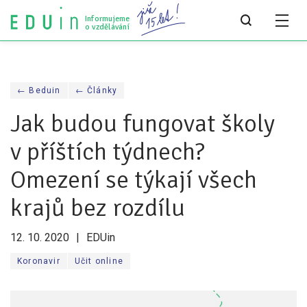
Informujeme
o vzdělávání
Všechny články
← Beduin
← Články
Všechny články
Jak budou fungovat školy
Týdeník bEDUin
v příštích týdnech?
Analýzy
Omezení se týkají všech
Audit vzdělávacího systému
krajů bez rozdílu
Všechny analýzy
12. 10. 2020
EDUin
Pro média
Koronavir
Učit online
Tiskové zprávy
Pro média