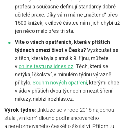
profesi a současně definují standardy dobré
učitelé praxe. Díky vám máme „načteno“ přes
1500 knížek, k cílové částce nám jich chybí už
jen něco málo přes tři sta.
Víte o všech opatřeních, která v příštích
týdnech omezí život v Česku?
Vyzkoušet se
z těch, která byla platná k 9. říjnu, můžete
v
online testu na idnes.cz
. Těch, která se
netýkají školství, v minulém týdnu výrazně
přibylo.
Souhrn nových opatření
, kterými chce
vláda v příštích dvou týdnech omezit šíření
nákazy, nabízí irozhlas.cz.
Výrok týdne:
„Inkluze se v roce 2016 najednou
stala „viníkem“ dlouho podfinancovaného
a nereformovaného českého školství. Přitom tu