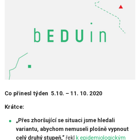
Pro zřizovatele
Konference Lepší škola
Kápézetka - průvodce pro zřizovatele
Klub zřizovatelů
O nás
O nás
Partneři a dárci
Co přinesl týden 5.10. – 11. 10. 2020
Kontakty
Krátce:
„Přes zhoršující se situaci jsme hledali
variantu, abychom nemuseli plošně vypnout
celý druhý stupeň,“
řekl
k epidemiologickým