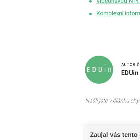
Videonávod NPI
Komplexní info
AUTOR Č
EDUin
Našli jste v článku ch