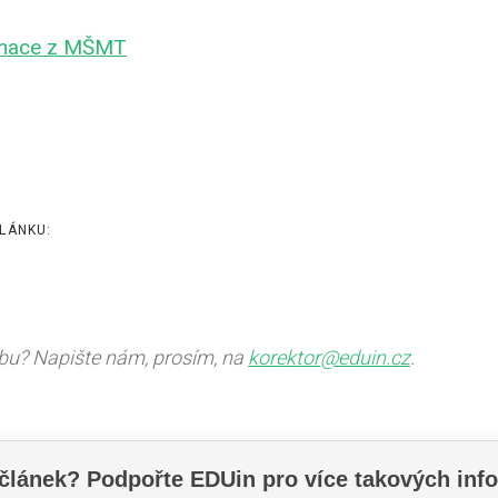
rmace z MŠMT
LÁNKU:
ybu? Napište nám, prosím, na
korektor@eduin.cz
.