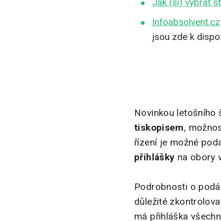
Jak (si) vybrat s
Infoabsolvent.cz
jsou zde k dispoz
Novinkou letošního 
tiskopisem
, možnos
řízení je možné pod
přihlášky
na obory v
Podrobnosti o podán
důležité zkontrolovat
má přihláška všechn