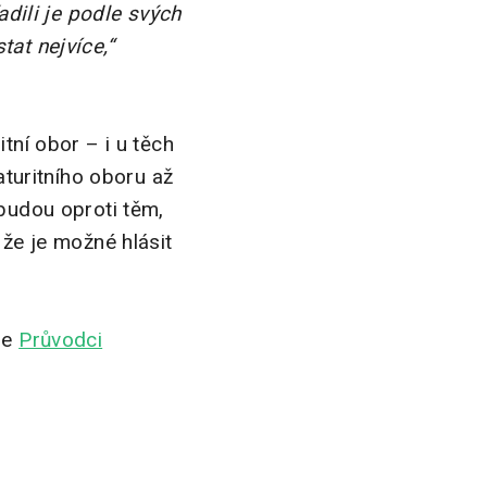
adili je podle svých
tat nejvíce,“
tní obor – i u těch
aturitního oboru až
 budou oproti těm,
 že je možné hlásit
ne
Průvodci