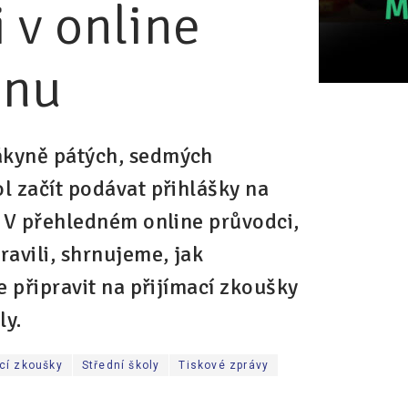
 v online
inu
ákyně pátých, sedmých
l začít podávat přihlášky na
. V přehledném online průvodci,
ravili, shrnujeme, jak
e připravit na přijímací zkoušky
ly.
cí zkoušky
Střední školy
Tiskové zprávy