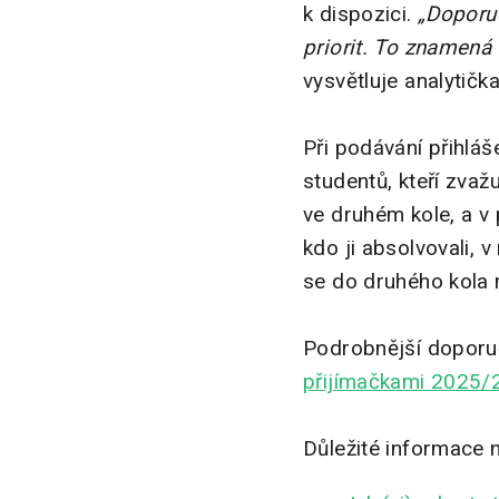
k dispozici.
„Doporuč
priorit. To znamená 
vysvětluje analytič
Při podávání přihláš
studentů, kteří zvaž
ve druhém kole, a v 
kdo ji absolvovali, 
se do druhého kola 
Podrobnější doporuče
přijímačkami 2025/
Důležité informace n