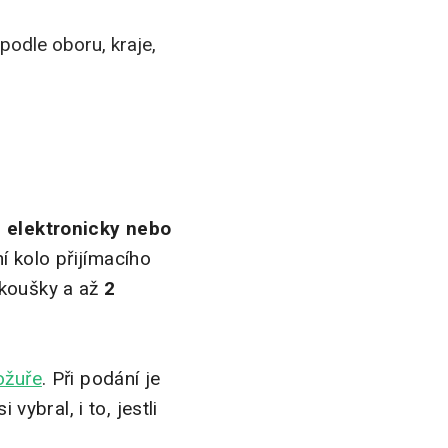
 podle oboru, kraje,
n elektronicky nebo
í kolo přijímacího
koušky a až
2
ožuře
. Při podání je
vybral, i to, jestli