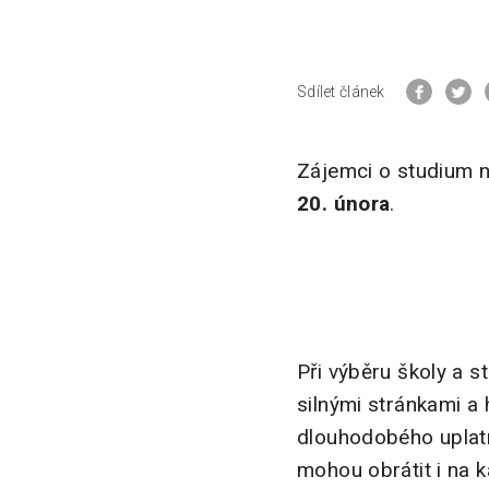
Sdílet článek
Zájemci o studium n
20. února
.
Při výběru školy a s
silnými stránkami a 
dlouhodobého uplatně
mohou obrátit i na k