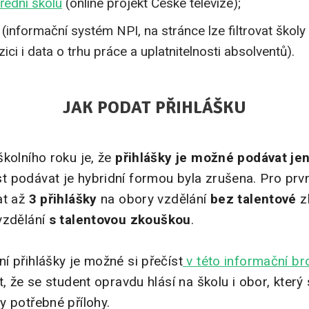
třední školu
(online projekt České televize);
(informační systém NPI, na stránce lze filtrovat školy
ici i data o trhu práce a uplatnitelnosti absolventů).
JAK PODAT PŘIHLÁŠKU
školního roku je, že
přihlášky je možné podávat je
t podávat je hybridní formou byla zrušena. Pro prvn
at až
3 přihlášky
na obory vzdělání
bez talentové
z
zdělání
s
talentovou zkouškou
.
í přihlášky je možné si přečíst
v této informační br
, že se student opravdu hlásí na školu i obor, který si 
y potřebné přílohy.