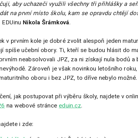
uji, aby uchazeči využili všechny tři přihlášky a seř
dát na první místo školu, kam se opravdu chtějí dos
ka EDUinu
Nikola Šrámková
.
ek v prvním kole je dobré zvolit alespoň jeden maturi
ují spíše učební obory. Ti, kteří se budou hlásit do m
prvním neabsolvovali JPZ, za ni získají nula bodů a
v nevýhodě. Zároveň je však novinkou letošního roku,
maturitního oboru i bez JPZ, to dříve nebylo možné.
ní, jak postupovat při výběru školy, najdete v onli
26
na webové stránce
eduin.cz
.
ajdete i zde: