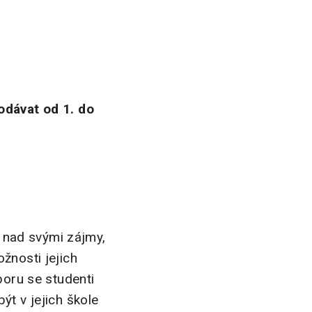
odávat od 1. do
i nad svými zájmy,
žnosti jejich
boru se studenti
ýt v jejich škole