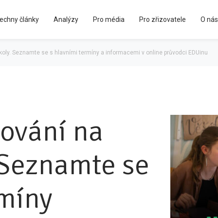
echny články
Analýzy
Pro média
Pro zřizovatele
O nás
Kápézetka - průvodce pro zřizovatele
školy. Seznamte se s hlavními termíny a informacemi v online průvodci EDUinu
šování na
. Seznamte se
rmíny