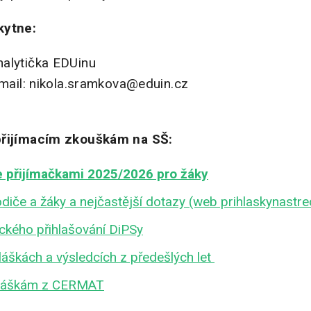
kytne:
analytička EDUinu
 mail: nikola.sramkova@eduin.cz
přijímacím zkouškám na SŠ:
e přijímačkami 2025/2026 pro žáky
diče a žáky a nejčastější dotazy (web prihlaskynastre
ckého přihlašování DiPSy
láškách a výsledcích z předešlých let
ihláškám z CERMAT