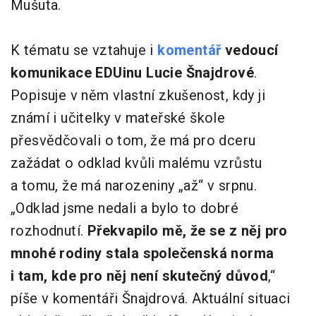
Mušuta.
K tématu se vztahuje i
komentář
vedoucí
komunikace EDUinu Lucie Šnajdrové
.
Popisuje v něm vlastní zkušenost, kdy ji
známí i učitelky v mateřské škole
přesvědčovali o tom, že má pro dceru
zažádat o odklad kvůli malému vzrůstu
a tomu, že má narozeniny „až“ v srpnu.
„Odklad jsme nedali a bylo to dobré
rozhodnutí.
Překvapilo mě, že se z něj pro
mnohé rodiny stala společenská norma
i tam, kde pro něj není skutečný důvod
,“
píše v komentáři Šnajdrová. Aktuální situaci