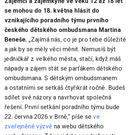
Zájemci a zájemkyně ve věku 12 až 18 let
se mohou do 18. května hlásit do
vznikajícího poradního týmu prvního
českého dětského ombudsmana Martina
Beneše.
„Zajímá nás, co je pro tebe důležité
a jak by se měly věci měnit. Nemusíš být
jedničkář z velkého města, stačí, když máš
nápady a zájem stát se parťákem dětského
ombudsmana. S dětským ombudsmanem
a ostatními se setkáš čtyřikrát ročně. Budeš
sdílet své názory a navrhovat společná
řešení. První setkání poradního týmu bude
22. června 2026 v Brně,“ píše se
ve
zveřejněné výzvě
na webu dětského