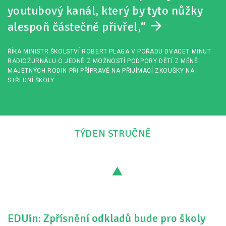
youtubový kanál, který by tyto nůžky
alespoň částečně přivřel,“
ŘÍKÁ MINISTR ŠKOLSTVÍ ROBERT PLAGA V POŘADU DVACET MINUT
RADIOŽURNÁLU O JEDNÉ Z MOŽNOSTÍ PODPORY DĚTÍ Z MÉNĚ
MAJETNÝCH RODIN PŘI PŘÍPRAVĚ NA PŘIJÍMACÍ ZKOUŠKY NA
STŘEDNÍ ŠKOLY.
TÝDEN STRUČNĚ
EDUin: Zpřísnění odkladů bude pro školy