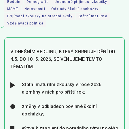
Beduin
Demografie
Jednotné přijímací zkoušky
MŠMT
Nerovnosti
Odklady školní docházky
Pro zřizovatele
Přijímací zkoušky na střední školy
Státní maturita
Konference Lepší škola
Vzdělávací politika
Kápézetka - průvodce pro zřizovatele
Klub zřizovatelů
V DNEŠNÍM BEDUINU, KTERÝ SHRNUJE DĚNÍ OD
O nás
4.5. DO 10. 5. 2026, SE VĚNUJEME TĚMTO
TÉMATŮM:
O nás
Partneři a dárci
Státní maturitní zkoušky v roce 2026
a změny v nich pro příští rok;
Kontakty
změny v odkladech povinné školní
docházky;
výzva k zapojení do poradního týmu nového