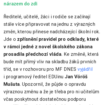
nárazem do zdi
Ředitelé, učitelé, žáci i rodiče se začínají
stále více připravovat na jednu z výrazných
změn, kterou přinese nadcházející školní rok.
Jde o
zpřísnění pravidel pro odklady, které
v rámci jedné z novel školského zákona
prosadila předchozí vláda
. Ke změně, která
bude mít přímý vliv na skladbu žáků prvních
tříd, se v rozhovoru pro MF DNES
vyjádřil
i programový ředitel EDUinu
Jan Vöröš
Mušuta
. Upozornil, že půjde o opravdu
výraznou změnu a že je třeba pro ni učitelům
včas poskytnout dostatečnou podporu