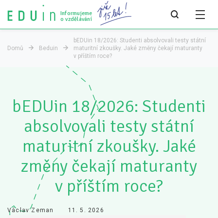
Informujeme
o vzdělávání
bEDUin 18/2026: Studenti absolvovali testy státní
Domů
Beduin
maturitní zkoušky. Jaké změny čekají maturanty
v příštím roce?
Všechny články
Všechny články
Týdeník bEDUin
bEDUin 18/2026: Studenti
Analýzy
absolvovali testy státní
Audit vzdělávacího systému
maturitní zkoušky. Jaké
Všechny analýzy
změny čekají maturanty
Pro média
v příštím roce?
Tiskové zprávy
Václav Zeman
11. 5. 2026
Pro média