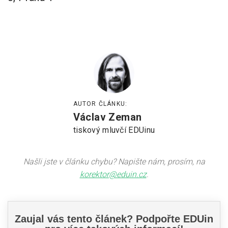
AUTOR ČLÁNKU:
Václav Zeman
tiskový mluvčí EDUinu
Našli jste v článku chybu? Napište nám, prosím, na
korektor@eduin.cz
.