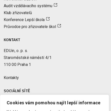
Audit vzdělávacího systému
Klub zřizovatelů
Konference Lepší škola
Průvodce pro zřizovatele škol
KONTAKT
EDUin, o. p. s.
Staroměstské náměstí 4/1
110 00 Praha 1
Kontakty
SOCIÁLNÍ SÍTĚ
Cookies vám pomohou najít lepší informace
Facebook
X