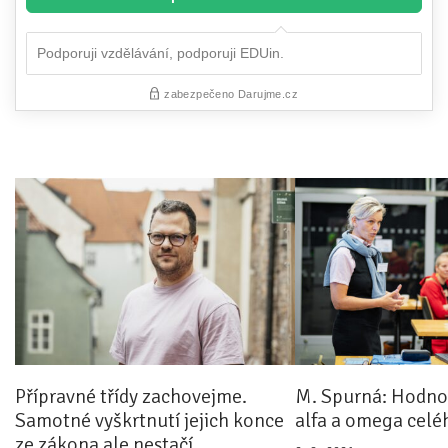
Přípravné třídy zachovejme.
M. Spurná: Hodnoc
Samotné vyškrtnutí jejich konce
alfa a omega celé
ze zákona ale nestačí