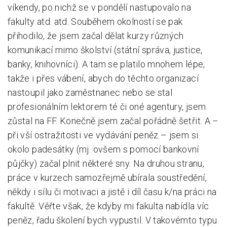
víkendy, po nichž se v pondělí nastupovalo na
fakulty atd. atd. Souběhem okolností se pak
přihodilo, že jsem začal dělat kurzy různých
komunikací mimo školství (státní správa, justice,
banky, knihovníci). A tam se platilo mnohem lépe,
takže i přes vábení, abych do těchto organizací
nastoupil jako zaměstnanec nebo se stal
profesionálním lektorem té či oné agentury, jsem
zůstal na FF. Konečně jsem začal pořádně šetřit. A –
při vší ostražitosti ve vydávání peněz – jsem si
okolo padesátky (mj. ovšem s pomocí bankovní
půjčky) začal plnit některé sny. Na druhou stranu,
práce v kurzech samozřejmě ubírala soustředění,
někdy i sílu či motivaci a jistě i díl času k/na práci na
fakultě. Věřte však, že kdyby mi fakulta nabídla víc
peněz, řadu školení bych vypustil. V takovémto typu