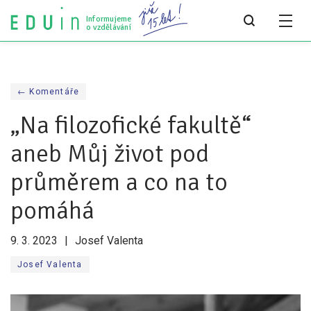
Informujeme
o vzdělávání
Všechny články
← Komentáře
Všechny články
„Na filozofické fakultě“
Týdeník bEDUin
aneb Můj život pod
Analýzy
průměrem a co na to
Audit vzdělávacího systému
pomáhá
Všechny analýzy
9. 3. 2023
Josef Valenta
Pro média
Josef Valenta
Tiskové zprávy
Pro média