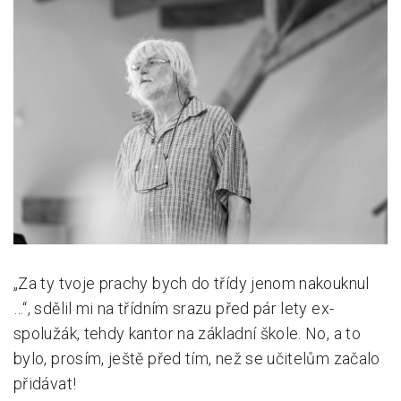
Pro zřizovatele
Konference Lepší škola
Kápézetka - průvodce pro zřizovatele
Klub zřizovatelů
O nás
O nás
Partneři a dárci
„Za ty tvoje prachy bych do třídy jenom nakouknul
Kontakty
…“, sdělil mi na třídním srazu před pár lety ex-
spolužák, tehdy kantor na základní škole. No, a to
bylo, prosím, ještě před tím, než se učitelům začalo
přidávat!