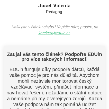
Josef Valenta
Pedagog.
Našli jste v článku chybu? Napište nám, prosím, na
korektor@eduin.cz
.