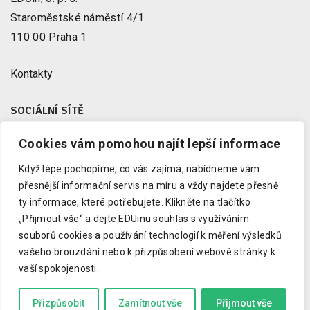
Staroměstské náměstí 4/1
110 00 Praha 1
Kontakty
SOCIÁLNÍ SÍTĚ
Cookies vám pomohou najít lepší informace
Facebook
X
Když lépe pochopíme, co vás zajímá, nabídneme vám
Instagram
přesnější informační servis na míru a vždy najdete přesně
Youtube
ty informace, které potřebujete.
Klikněte na tlačítko
„Přijmout vše“ a dejte EDUinu souhlas s využíváním
LinkedIn
souborů cookies a používání technologií k měření výsledků
vašeho brouzdání nebo k přizpůsobení webové stránky k
vaší spokojenosti.
Copyright © 2023 EDUin, o. p. s.
Informujeme o vzdělávání.
Přizpůsobit
Zamítnout vše
Přijmout vše