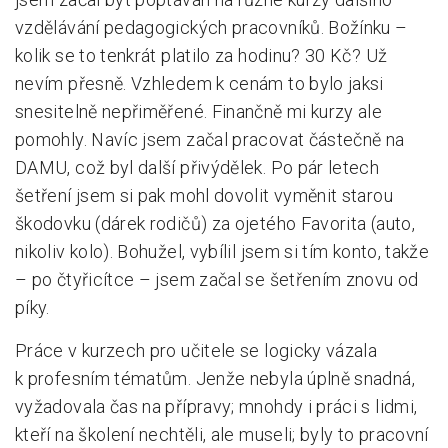
vzdělávání pedagogických pracovníků. Božínku –
kolik se to tenkrát platilo za hodinu? 30 Kč? Už
nevím přesně. Vzhledem k cenám to bylo jaksi
snesitelně nepřiměřené. Finančně mi kurzy ale
pomohly. Navíc jsem začal pracovat částečně na
DAMU, což byl další přivýdělek. Po pár letech
šetření jsem si pak mohl dovolit vyměnit starou
škodovku (dárek rodičů) za ojetého Favorita (auto,
nikoliv kolo). Bohužel, vybílil jsem si tím konto, takže
– po čtyřicítce – jsem začal se šetřením znovu od
píky.
Práce v kurzech pro učitele se logicky vázala
k profesním tématům. Jenže nebyla úplně snadná,
vyžadovala čas na přípravy; mnohdy i práci s lidmi,
kteří na školení nechtěli, ale museli; byly to pracovní