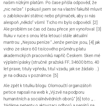
našim nízkým platům. Po čase přišla odpověď, že
„nic nelze“. I pokusil jsem se na vlastní fakultě mluvit
o zablokování státnic nebo přijímaček, aby si nás
alespoň „někdo“ všiml. Ticho mi bylo odpovědí. [2]
Ale problém se čas od času přece jen vynořoval. [3]
Ruku v ruce s onou léta letoucí stále aktuální
mantrou: „Nejsou peníze.“ Jenže peníze jsou, [4] jak
vidno ze skoro 60 tisícového průměru platu
akademických pracovníků napříč Českem. Sken mé
výplatní pásky (stručně: pražská FF; 34600 btto; 40
let praxe, tituly vpředu, titul vzadu, jak se žádalo …)
je na odkazu v poznámce. [5]
Ale zpět k titulku blogu. Olomoučtí organizátoři
petice napsali na web k „Výzvě na podporu
humanitních a sociálněvědních oborů“ [6] toto: „…
žádáme petenty o aktivizaci odborů a senátů na