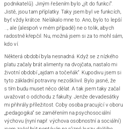
podnikatelů). Jiným řešením bylo „jít do funkcí“.
Jistě, jsou tam příplatky. Taky jsem byl ve funkcích,
byť vždy krátce. Nelákalo mne to. Ano, bylo to lepší
…, ale (alespoň v mém případě) ne o tolik, abych
radostně křepčil. Nu, možná jsem si za to mohl sám,
kdo ví.
Některá období byla nesnadná. Když se z nízkého
platu začaly brát alimenty na dvojčata, nastalo mi
životní období „ajdam a točeňák“. Kupodivu jsem si
tyto základní potraviny nezošklivil. Bylo jasné, že
s tím budu muset něco dělat. A tak jsem taky začal
uvažovat o odchodu z fakulty. Jenže devadesátky
mi přihrály příležitost. Coby osoba pracující v oboru
„pedagogika“ se zaměřením na psychosociální
výchovu (nyní např. výchova osobnostní a sociální)
jsem začal být poptáván na různé kurzy dalšího