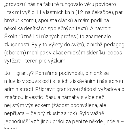
„provozu“ nás na fakultě fungovalo věru povícero.
I tak mi vyšlo 11 vlastních knih (12. na čekačce), pár
brožur k tomu, spousta článků a mám podíl na
několika desítkách společných textů. A navrch:
Školit různé lidi různých profesí, to znamenalo
zkušenosti. Byly to výlety do světů, z nichž pedagog
(oborem) mohl pak v akademickém skleníku leccos
vytěžit! I terén pro výzkum.
Jo – granty? Pomiňme podivnosti, o nichž se
mluvilo v souvislosti s jejich získáváním i následnou
administrací. Připravit grantovou žádost vyžadovalo
značnou investici času a námahy s více než
nejistým výsledkem (žádost pochválena, ale
nepřijata – že prý zkusit za rok). Bylo vážně
jednodušší vzít jinou práci za peníze někde jinde a –