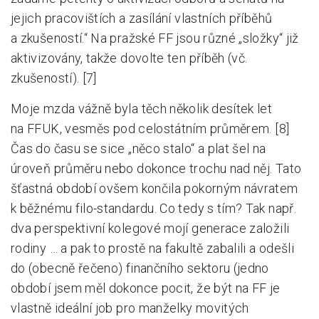
jejich pracovištích a zasílání vlastních příběhů
a zkušeností.“ Na pražské FF jsou různé „složky“ již
aktivizovány, takže dovolte ten příběh (vč.
zkušeností). [7]
Moje mzda vážně byla těch několik desítek let
na
FFUK
, vesměs pod celostátním průměrem. [8]
Čas do času se sice „něco stalo“ a plat šel na
úroveň průměru nebo dokonce trochu nad něj. Tato
šťastná období ovšem končila pokorným návratem
k běžnému filo-standardu. Co tedy s tím? Tak např.
dva perspektivní kolegové mojí generace založili
rodiny … a pak to prostě na fakultě zabalili a odešli
do (obecně řečeno) finančního sektoru (jedno
období jsem měl dokonce pocit, že být na FF je
vlastně ideální job pro manželky movitých