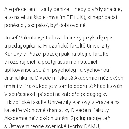
Ale přece jen – za ty peníze … nebylo vždy snadné,
a to na elitní škole (myslím FF i UK), si nepřipadat
poněkud „jakopako“, byť dobrovolné.
Josef Valenta vystudoval latinský jazyk, dějepis
a pedagogiku na Filozofické fakultě Univerzity
Karlovy v
Praze
, později pak na stejné fakultě
v rozšiřujících a postgraduálních studiích
aplikovanou sociální psychologii a výchovnou
dramatiku na
Divadelní fakultě Akademie múzických
umění v Praze
, kde je v tomto oboru též habilitován.
V současnosti působí na katedře pedagogiky
Filozofické fakulty Univerzity Karlovy v
Praze
a na
katedře výchovné dramatiky
Divadelní fakulty
Akademie múzických
umění. Spolupracuje též
s Ústavem teorie scénické tvorby
DAMU
,