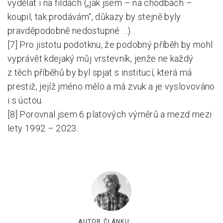
vydělat i na fildách („jak jsem – na chodbách –
koupil, tak prodávám“, důkazy by stejně byly
pravděpodobně nedostupné …).
[7] Pro jistotu podotknu, že podobný příběh by mohl
vyprávět kdejaký můj vrstevník, jenže ne každý
z těch příběhů by byl spjat s institucí, která má
prestiž, jejíž jméno mělo a má zvuk a je vyslovováno
i s úctou.
[8] Porovnal jsem 6 platových výměrů a mezd mezi
lety 1992 – 2023.
AUTOR ČLÁNKU: