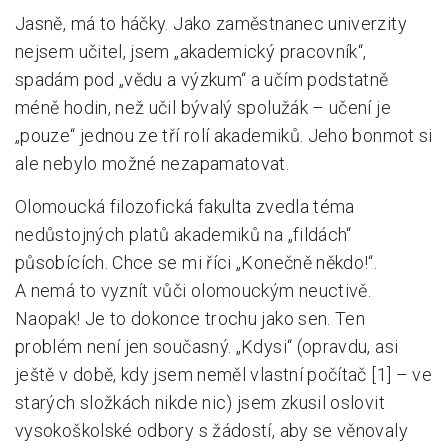
Jasně, má to háčky. Jako zaměstnanec univerzity
nejsem učitel, jsem „akademický pracovník“,
spadám pod „vědu a výzkum“ a učím podstatně
méně hodin, než učil bývalý spolužák – učení je
„pouze“ jednou ze tří rolí akademiků. Jeho bonmot si
ale nebylo možné nezapamatovat.
Olomoucká filozofická fakulta zvedla téma
nedůstojných platů akademiků na „fildách“
působících. Chce se mi říci „Konečně někdo!“.
A nemá to vyznít vůči olomouckým neuctivě.
Naopak! Je to dokonce trochu jako sen. Ten
problém není jen současný. „Kdysi“ (opravdu, asi
ještě v době, kdy jsem neměl vlastní počítač [1] – ve
starých složkách nikde nic) jsem zkusil oslovit
vysokoškolské odbory s žádostí, aby se věnovaly