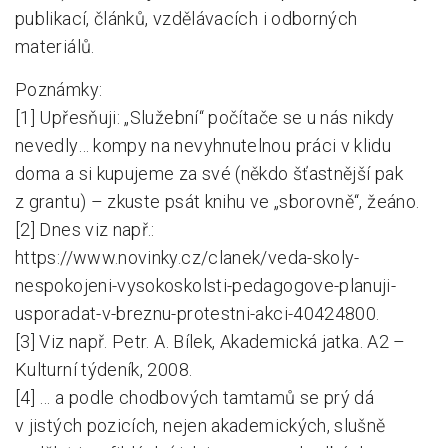
publikací, článků, vzdělávacích i odborných
materiálů.
Poznámky:
[1] Upřesňuji: „Služební“ počítače se u nás nikdy
nevedly… kompy na nevyhnutelnou práci v klidu
doma a si kupujeme za své (někdo šťastnější pak
z grantu) – zkuste psát knihu ve „sborovně“, žeáno.
[2] Dnes viz např.:
https://www.novinky.cz/clanek/veda-skoly-
nespokojeni-vysokoskolsti-pedagogove-planuji-
usporadat-v-breznu-protestni-akci-40424800.
[3] Viz např. Petr. A. Bílek, Akademická jatka. A2 –
Kulturní týdeník, 2008.
[4] … a podle chodbových tamtamů se prý dá
v jistých pozicích, nejen akademických, slušně