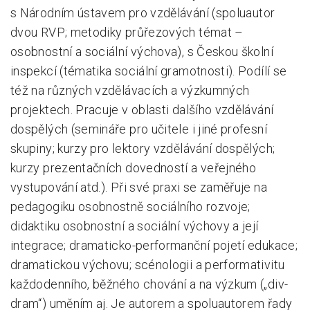
s
Národním ústavem pro vzdělávání
(spoluautor
dvou RVP; metodiky průřezových témat –
osobnostní a sociální výchova), s Českou školní
inspekcí (tématika sociální gramotnosti). Podílí se
též na různých vzdělávacích a výzkumných
projektech. Pracuje v oblasti dalšího vzdělávání
dospělých (semináře pro učitele i jiné profesní
skupiny; kurzy pro lektory vzdělávání dospělých;
kurzy prezentačních dovedností a veřejného
vystupování atd.). Při své praxi se zaměřuje na
pedagogiku osobnostně sociálního rozvoje;
didaktiku osobnostní a sociální výchovy a její
integrace; dramaticko-performanční pojetí edukace;
dramatickou výchovu; scénologii a performativitu
každodenního, běžného chování a na výzkum („div-
dram“) uměním aj. Je autorem a spoluautorem řady