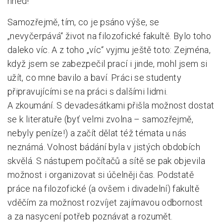
hned!
Samozřejmě, tím, co je psáno výše, se
„nevyčerpává“ život na filozofické fakultě. Bylo toho
daleko víc. A z toho „víc“ vyjmu ještě toto: Zejména,
když jsem se zabezpečil prací i jinde, mohl jsem si
užít, co mne bavilo a baví. Práci se studenty
připravujícími se na práci s dalšími lidmi.
A zkoumání. S devadesátkami přišla možnost dostat
se k literatuře (byť velmi zvolna – samozřejmě,
nebyly peníze!) a začít dělat též témata u nás
neznámá. Volnost bádání byla v jistých obdobích
skvělá. S nástupem počítačů a sítě se pak objevila
možnost i organizovat si účelněji čas. Podstatě
práce na filozofické (a ovšem i divadelní) fakultě
vděčím za možnost rozvíjet zajímavou odbornost
a za nasycení potřeb poznávat a rozumět.