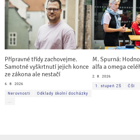
Přípravné třídy zachovejme.
M. Spurná: Hodnoc
Samotné vyškrtnutí jejich konce
alfa a omega celé
ze zákona ale nestačí
2. 8. 2026
6. 8. 2026
1. stupeň ZŠ
ČŠI
Nerovnosti
Odklady školní docházky
...