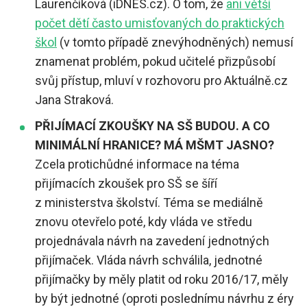
Laurenčíková (iDNES.cz). O tom, že
ani větší
počet dětí často umisťovaných do praktických
škol
(v tomto případě znevýhodněných) nemusí
znamenat problém, pokud učitelé přizpůsobí
svůj přístup, mluví v rozhovoru pro Aktuálně.cz
Jana Straková.
PŘIJÍMACÍ ZKOUŠKY NA SŠ BUDOU. A CO
MINIMÁLNÍ HRANICE? MÁ MŠMT JASNO?
Zcela protichůdné informace na téma
přijímacích zkoušek pro SŠ se šíří
z ministerstva školství. Téma se mediálně
znovu otevřelo poté, kdy vláda ve středu
projednávala návrh na zavedení jednotných
přijímaček. Vláda návrh schválila, jednotné
přijímačky by měly platit od roku 2016/17, měly
by být jednotné (oproti poslednímu návrhu z éry