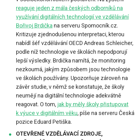
reaguje jeden z mála českých odborníků na
využívání digitálních technologií ve vzdělávání
Bořivoj Brdička
na serveru Spomocník.cz.
Kritizuje zjednodušenou interpretaci, kterou
nabídl šéf vzdělávání OECD Andreas Schleicher,
podle níž technologie ve školách nepodporují
lepší výsledky. Brdička namítá, že monitoring
nezkoumá, jakým způsobem jsou technologie
ve školách používány. Upozorňuje zároveň na
závěr studie, v němž se konstatuje, že školy
neumějí na digitální technologie adekvátně
reagovat. O tom,
jak by měly školy přistupovat
k výuce v digitálním věku
, píše na serveru Česká
pozice Eduard Petiška.
OTEVŘENÉ VZDĚLÁVACÍ ZDROJE,