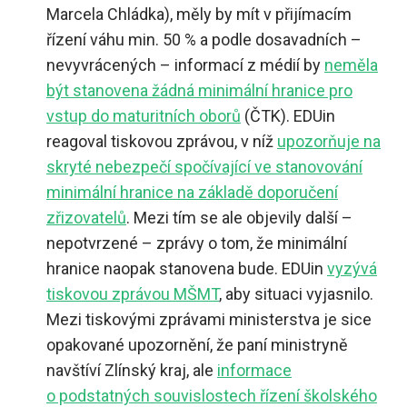
Marcela Chládka), měly by mít v přijímacím
řízení váhu min. 50 % a podle dosavadních –
nevyvrácených – informací z médií by
neměla
být stanovena žádná minimální hranice pro
vstup do maturitních oborů
(ČTK). EDUin
reagoval tiskovou zprávou, v níž
upozorňuje na
skryté nebezpečí spočívající ve stanovování
minimální hranice na základě doporučení
zřizovatelů
. Mezi tím se ale objevily další –
nepotvrzené – zprávy o tom, že minimální
hranice naopak stanovena bude. EDUin
vyzývá
tiskovou zprávou MŠMT
, aby situaci vyjasnilo.
Mezi tiskovými zprávami ministerstva je sice
opakované upozornění, že paní ministryně
navštíví Zlínský kraj, ale
informace
o podstatných souvislostech řízení školského