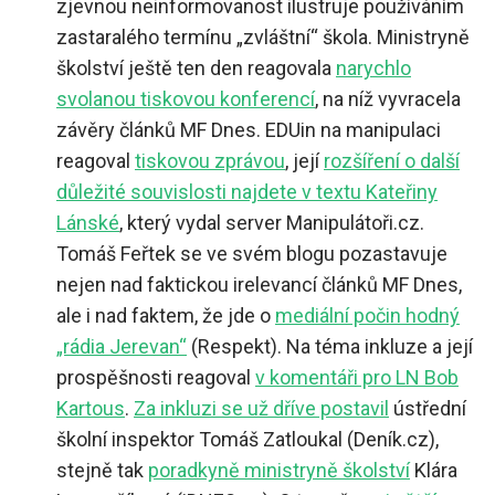
zjevnou neinformovanost ilustruje používáním
zastaralého termínu „zvláštní“ škola. Ministryně
školství ještě ten den reagovala
narychlo
svolanou tiskovou konferencí
, na níž vyvracela
závěry článků MF Dnes. EDUin na manipulaci
reagoval
tiskovou zprávou
, její
rozšíření o další
důležité souvislosti najdete v textu Kateřiny
Lánské
, který vydal server Manipulátoři.cz.
Tomáš Feřtek se ve svém blogu pozastavuje
nejen nad faktickou irelevancí článků MF Dnes,
ale i nad faktem, že jde o
mediální počin hodný
„rádia Jerevan“
(Respekt). Na téma inkluze a její
prospěšnosti reagoval
v komentáři pro LN Bob
Kartous
.
Za inkluzi se už dříve postavil
ústřední
školní inspektor Tomáš Zatloukal (Deník.cz),
stejně tak
poradkyně ministryně školství
Klára