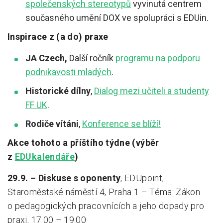
společenských stereotypů
vyvinutá centrem
současného umění DOX ve spolupráci s EDUin.
Inspirace z (a do) praxe
JA Czech,
Další ročník
programu na podporu
podnikavosti mladých
.
Historické dílny
,
Dialog mezi učiteli a studenty
FF UK
.
Rodiče vítáni
,
Konference se blíží!
Akce tohoto a příštího týdne (výběr
z
EDUkalendáře
)
29.9. – Diskuse s oponenty
, EDUpoint,
Staroměstské náměstí 4, Praha 1 – Téma: Zákon
o pedagogických pracovnících a jeho dopady pro
praxi, 17.00 – 19.00