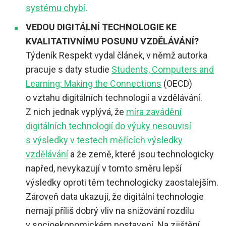
systému chybí
.
VEDOU DIGITÁLNÍ TECHNOLOGIE KE
KVALITATIVNÍMU POSUNU VZDĚLÁVÁNÍ?
Týdeník Respekt vydal článek, v němž autorka
pracuje s daty studie
Students, Computers and
Learning: Making the Connections
(OECD)
o vztahu digitálních technologií a vzdělávání.
Z nich jednak vyplývá, že
míra zavádění
digitálních technologií do výuky nesouvisí
s výsledky v testech měřících výsledky
vzdělávání
a že země, které jsou technologicky
napřed, nevykazují v tomto směru lepší
výsledky oproti těm technologicky zaostalejším.
Zároveň data ukazují, že digitální technologie
nemají příliš dobrý vliv na snižování rozdílu
v socioekonomickém postavení. Na zjištění