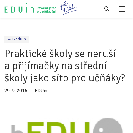
Informujeme
o vzdělávání
Všechny články
← Beduin
Všechny články
Praktické školy se neruší
Týdeník bEDUin
a přijímačky na střední
Analýzy
školy jako síto pro učňáky?
Audit vzdělávacího systému
29. 9. 2015
EDUin
Všechny analýzy
Pro média
Tiskové zprávy
Pro média