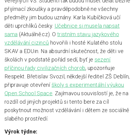
veřejných VŠ. Studenti tak budou muset dělat běžné
přijímací zkoušky a pravděpodobně ne všechny
předměty jim budou uznány. Karla Kubíčková učí
děti uprchlíků česky.
Učebnice si musela napsat
sama
(Aktuálně.cz). O
tristním stavu jazykového
vzdělávání cizinců
hovořili i hosté Kulatého stolu
SKAV a EDUin. Na absurdní skutečnost, že děti ve
školách v podstatě pořád sedí, byť je
sezení
příčinou řady civilizačních chorob
, upozorňuje
Respekt. Břetislav Svozil, někdejší ředitel ZŠ Deblín,
připravuje otevření
školy s experimentální výukou
Open School Space
. Zajímavou souvislostí je, že na
rozdíl od jiných projektů si tento bere za cíl
poskytnout možnost vzdělávání i dětem ze sociálně
slabého prostředí.
Výrok týdne: