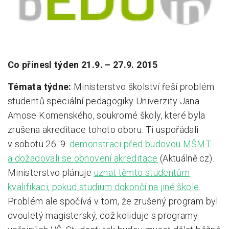
Pro zřizovatele
Konference Lepší škola
Kápézetka - průvodce pro zřizovatele
Co přinesl týden 21.9. – 27.9. 2015
Klub zřizovatelů
Témata týdne:
Ministerstvo školství řeší problém
studentů speciální pedagogiky Univerzity Jana
O nás
Amose Komenského, soukromé školy, které byla
O nás
zrušena akreditace tohoto oboru. Ti uspořádali
Partneři a dárci
v sobotu 26. 9.
demonstraci před budovou MŠMT
a dožadovali se obnovení akreditace
(Aktuálně.cz).
Kontakty
Ministerstvo plánuje
uznat těmto studentům
kvalifikaci, pokud studium dokončí na jiné škole
.
Problém ale spočívá v tom, že zrušený program byl
dvouletý magisterský, což koliduje s programy