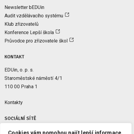
Newsletter bEDUin
Audit vzdělávacího systému
Klub zřizovatelů
Konference Lepší škola
Průvodce pro zřizovatele škol
KONTAKT
EDUin, o. p. s.
Staroměstské náměstí 4/1
110 00 Praha 1
Kontakty
SOCIÁLNÍ SÍTĚ
Cookies vám pomohou najít lepší informace
Facebook