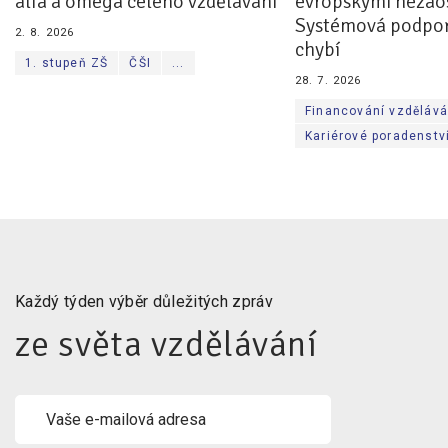
alfa a omega celého vzdělávání
evropskými nezaos
Systémová podpor
2. 8. 2026
chybí
1. stupeň ZŠ
ČŠI
...
28. 7. 2026
Financování vzdělává
Kariérové poradenstv
Každý týden výběr důležitých zpráv
ze světa vzdělávání