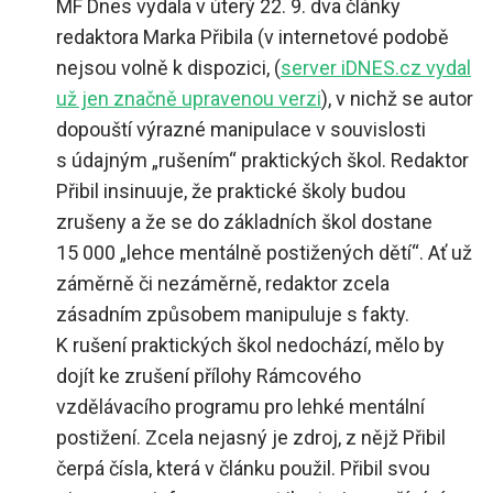
MF Dnes vydala v úterý 22. 9. dva články
redaktora Marka Přibila (v internetové podobě
nejsou volně k dispozici, (
server iDNES.cz vydal
už jen značně upravenou verzi
), v nichž se autor
dopouští výrazné manipulace v souvislosti
s údajným „rušením“ praktických škol. Redaktor
Přibil insinuuje, že praktické školy budou
zrušeny a že se do základních škol dostane
15 000 „lehce mentálně postižených dětí“. Ať už
záměrně či nezáměrně, redaktor zcela
zásadním způsobem manipuluje s fakty.
K rušení praktických škol nedochází, mělo by
dojít ke zrušení přílohy Rámcového
vzdělávacího programu pro lehké mentální
postižení. Zcela nejasný je zdroj, z nějž Přibil
čerpá čísla, která v článku použil. Přibil svou