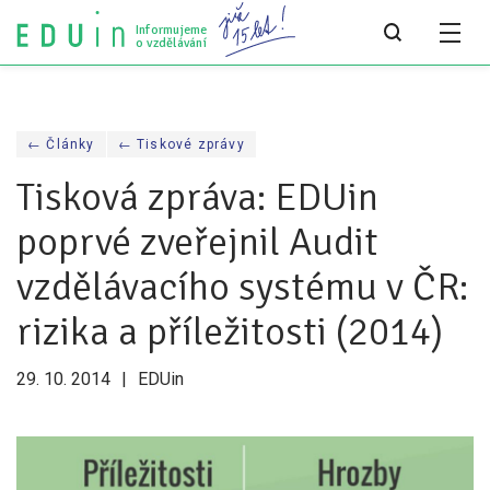
Informujeme
o vzdělávání
Všechny články
← Články
← Tiskové zprávy
Všechny články
Tisková zpráva: EDUin
Týdeník bEDUin
poprvé zveřejnil Audit
Analýzy
vzdělávacího systému v ČR:
Audit vzdělávacího systému
rizika a příležitosti (2014)
Všechny analýzy
29. 10. 2014
EDUin
Pro média
Tiskové zprávy
Pro média