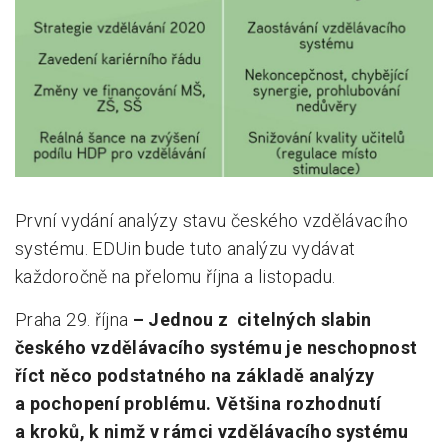
Pro zřizovatele
Konference Lepší škola
Kápézetka - průvodce pro zřizovatele
Klub zřizovatelů
O nás
První vydání analýzy stavu českého vzdělávacího
O nás
systému. EDUin bude tuto analýzu vydávat
Partneři a dárci
každoročně na přelomu října a listopadu.
Praha 29. října
– Jednou z citelných slabin
Kontakty
českého vzdělávacího systému je neschopnost
říct něco podstatného na základě analýzy
a pochopení problému. Většina rozhodnutí
a kroků, k nimž v rámci vzdělávacího systému