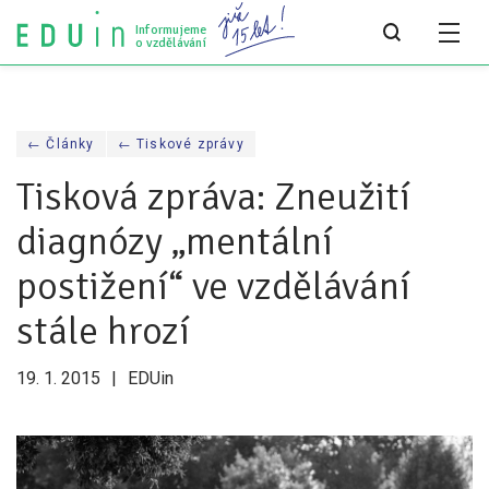
Informujeme
o vzdělávání
Všechny články
← Články
← Tiskové zprávy
Všechny články
Tisková zpráva: Zneužití
Týdeník bEDUin
diagnózy „mentální
Analýzy
postižení“ ve vzdělávání
Audit vzdělávacího systému
stále hrozí
Všechny analýzy
19. 1. 2015
EDUin
Pro média
Tiskové zprávy
Pro média