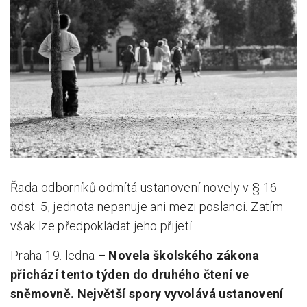
Pro zřizovatele
Konference Lepší škola
Kápézetka - průvodce pro zřizovatele
Klub zřizovatelů
O nás
O nás
Řada odborníků odmítá ustanovení novely v § 16
Partneři a dárci
odst. 5, jednota nepanuje ani mezi poslanci. Zatím
Kontakty
však lze předpokládat jeho přijetí.
Praha 19. ledna
– Novela školského zákona
přichází tento týden
do druhého čtení ve
sněmovně. Největší spory vyvolává ustanovení