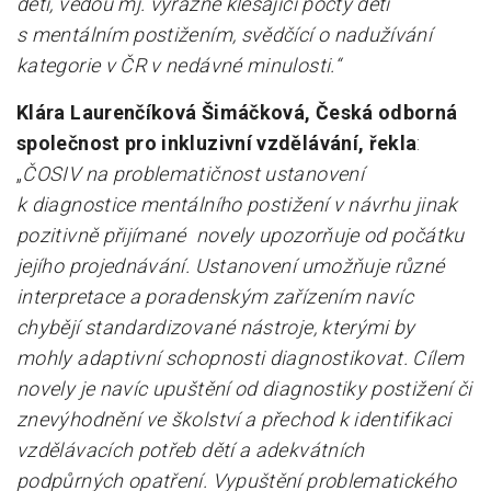
dětí, vedou mj. výrazně klesající počty dětí
s mentálním postižením, svědčící o nadužívání
kategorie v ČR v nedávné minulosti.“
Klára Laurenčíková Šimáčková, Česká odborná
společnost pro inkluzivní vzdělávání, řekla
:
„
ČOSIV na problematičnost ustanovení
k diagnostice mentálního postižení v návrhu jinak
pozitivně přijímané novely upozorňuje od počátku
jejího projednávání. Ustanovení umožňuje různé
interpretace a poradenským zařízením navíc
chybějí standardizované nástroje, kterými by
mohly adaptivní schopnosti diagnostikovat. Cílem
novely je navíc upuštění od diagnostiky postižení či
znevýhodnění ve školství a přechod k identifikaci
vzdělávacích potřeb dětí a adekvátních
podpůrných opatření. Vypuštění problematického