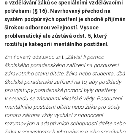
o vzdělávání žáků se speciálními vzdělávacími
potřebami (§ 16). Navrhovaný přechod na
systém podpůrných opatření je shodně přijímán
širokou odbornou veřejností. Vysoce
problematický ale zůstává odst. 5, který
rozšiřuje kategorii mentálního postižení.
Zmiňovaný odstavec zní:
„
Závisí-li pomoc
školského poradenského zařízení na posouzení
zdravotního stavu dítěte, žáka nebo studenta, dbá
školské poradenské zařízení na to, aby podklady
pro výstupy poradenské pomoci byly opatřeny
v souladu se zásadami lékařské vědy. Posouzení
mentálního postižení dítěte nebo žáka pro účely
tohoto zákona vždy vychází z hodnocení
rozumových a adaptivních schopností dítěte nebo
žáka v souvislostech jeho vývoje a jeho sociálního