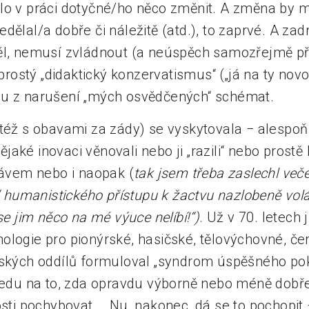
lo v práci dotyčné/ho něco změnit. A změna by 
dělal/a dobře či náležitě (atd.), to zaprvé. A zad
ěl, nemusí zvládnout (a neúspěch samozřejmě př
I prostý „didaktický konzervatismus“ („já na ty nov
vu z narušení „mých osvědčených“ schémat.
též s obavami za zády) se vyskytovala − alespoň s
 nějaké inovaci věnovali nebo ji „razili“ nebo prostě 
rávem nebo i naopak (
tak jsem třeba zaslechl veče
a“ humanistického přístupu k žactvu nazlobeně volá
se jim něco na mé výuce nelíbí!“)
. Už v 70. letech 
ologie pro pionýrské, hasičské, tělovýchovné, če
tských oddílů formuloval „syndrom úspěšného poku
hledu na to, zda opravdu výborně nebo méně dobře
osti pochybovat … Nu, nakonec, dá se to pochopit 