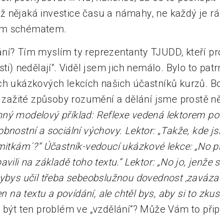
 nějaká investice času a námahy, ne každý je rá
iným schématem.
ní? Tím myslím ty reprezentanty TJUDD, kteří pr
sti) nedělají“. Viděl jsem jich nemálo. Bylo to pat
ch ukázkových lekcích našich účastníků kurzů. B
 a zažité způsoby rozumění a dělání jsme prostě n
ný modelový příklad: Reflexe vedená lektorem p
nostní a sociální výchovy. Lektor: „Takže, kde jsi 
mitkám´?“ Účastník-vedoucí ukázkové lekce: „No př
vili na základě toho textu.“ Lektor: „No jo, jenže 
ybys učil třeba sebeobslužnou dovednost ‚zavázat 
n na textu a povídání, ale chtěl bys, aby si to zkusi
být ten problém ve „vzdělání“? Může Vám to při