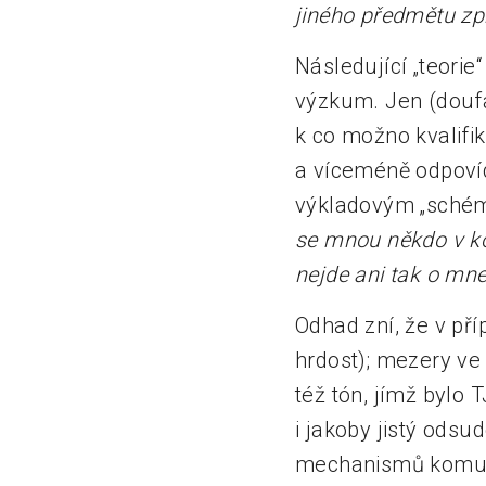
jiného předmětu zpr
Následující „teorie
výzkum. Jen (doufá
k co možno kvalif
a víceméně odpoví
výkladovým „schém
se mnou někdo v ko
nejde ani tak o mne
Odhad zní, že v pří
hrdost); mezery ve 
též tón, jímž bylo
i jakoby jistý odsu
mechanismů komunik