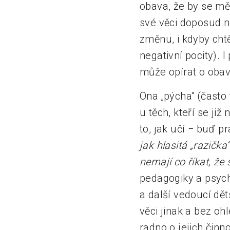
obava, že by se mě
své věci doposud ne
změnu, i kdyby cht
negativní pocity). 
může opírat o oba
Ona „pýcha“ (často 
u těch, kteří se již
to, jak učí − buď p
jak hlasitá „razičk
nemají co říkat, že 
pedagogiky a psych
a další vedoucí dě
věci jinak a bez o
radno o jejich činn