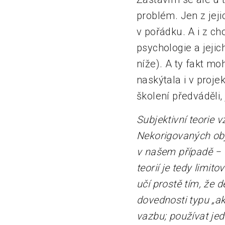
problém. Jen z jej
v pořádku. A i z ch
psychologie a jejic
níže). A ty fakt moh
naskýtala i v proje
školení předváděli,
Subjektivní teorie 
Nekorigovaných ob
v našem případě
− 
teorií je tedy limit
učí prostě tím, že d
dovednosti typu „ak
vazbu; používat jed