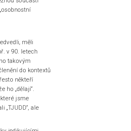
ěžnou součástí
 „osobnostní
edvedli, měli
ř. v 90. letech
áno takovým
lenění do kontextů
řesto někteří
e ho „dělají“.
 které jsme
ali „TJUDD“, ale
ky indikujícími