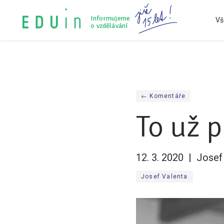
Informujeme
Vš
o vzdělávání
Konference Lepší škola
Audit vzdělávacího systému
Všechny články
Tiskové zprávy
O nás
← Komentáře
To už 
12. 3. 2020
Josef
Josef Valenta