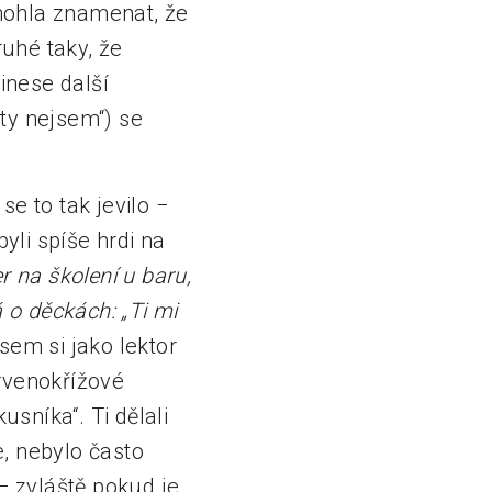
mohla znamenat, že
ruhé taky, že
inese další
oty nejsem“) se
e to tak jevilo −
byli spíše hrdi na
r na školení u baru,
 o děckách: „Ti mi
jsem si jako lektor
rvenokřížové
sníka“. Ti dělali
, nebylo často
− zvláště pokud je