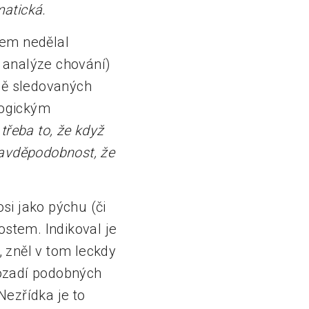
matická.
jsem nedělal
 analýze chování)
ně sledovaných
logickým
řeba to, že když
ravděpodobnost, že
osi jako pýchu (či
ostem. Indikoval je
 zněl v tom leckdy
 pozadí podobných
Nezřídka je to