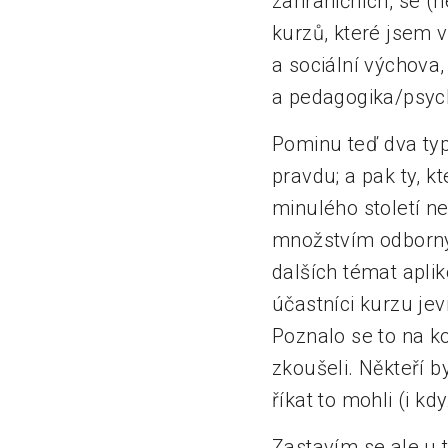
zahraničních, se (
kurzů, které jsem v
a sociální výchova,
a pedagogika/psych
Pominu teď dva typy
pravdu; a pak ty, kt
minulého století n
množstvím odbornýc
dalších témat aplik
účastníci kurzu jev
Poznalo se to na ko
zkoušeli. Někteří b
říkat to mohli (i k
Zastavím se ale u 