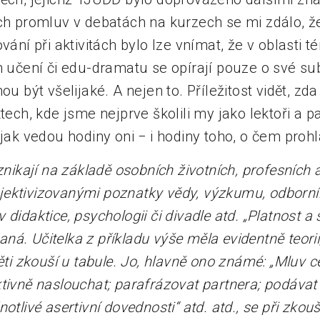
ich promluv v debatách na kurzech se mi zdálo, ž
ování při aktivitách bylo lze vnímat, že v oblasti 
h učení či edu-dramatu se opírají pouze o své subj
ou být všelijaké. A nejen to. Příležitost vidět, zd
ktech, kde jsme nejprve školili my jako lektoři a 
 jak vedou hodiny oni − i hodiny toho, o čem proh
vznikají na základě osobních životních, profesních 
jektivizovanými poznatky vědy, výzkumu, odborn
v didaktice, psychologii či divadle atd. „Platnost a 
ovaná. Učitelka z příkladu výše měla evidentně teor
ěti zkouší u tabule. Jo, hlavně ono známé: „Mluv c
tivně naslouchat; parafrázovat partnera; podávat 
notlivé asertivní dovednosti“ atd. atd., se při zko