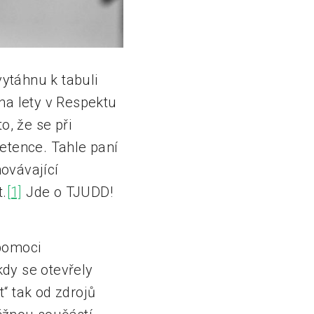
vytáhnu k tabuli
ha lety v Respektu
o, že se při
etence. Tahle paní
ovávající
t.
[1]
Jde o TJUDD!
 pomoci
dy se otevřely
“ tak od zdrojů