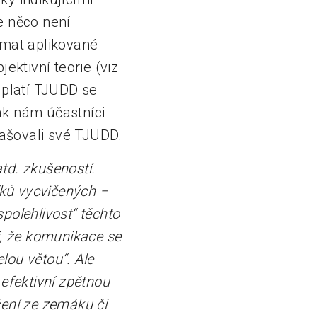
e něco není
témat aplikované
ektivní teorie (viz
a platí TJUDD se
pak nám účastníci
lašovali své TJUDD.
atd. zkušeností.
íků vycvičených
−
spolehlivost“ těchto
ii, že komunikace se
elou větou“. Ale
efektivní zpětnou
ušení ze zemáku či