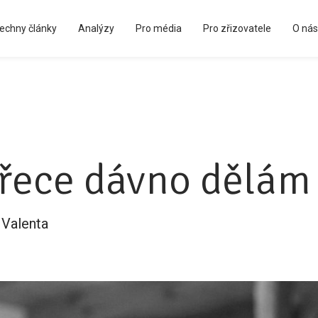
echny články
Analýzy
Pro média
Pro zřizovatele
O nás
Kápézetka - průvodce pro zřizovatele
přece dávno dělám
 Valenta