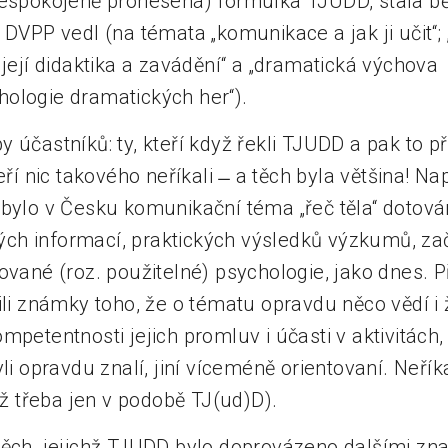
nespokojeně pronesená) formulka TJUDD, stala b
 DVPP vedl (na témata „komunikace a jak ji učit“;
 její didaktika a zavádění“ a „dramatická výchova
ologie dramatických her“).
 účastníků: ty, kteří když řekli TJUDD a pak to př
eří nic takového neříkali ̶ a těch byla většina! Nap
ebylo v Česku komunikační téma „řeč těla“ dotov
h informací, praktických výsledků výzkumů, zač
ované (roz. použitelné) psychologie, jako dnes. P
ili známky toho, že o tématu opravdu něco vědí i ž
mpetentnosti jejich promluv i účasti v aktivitách,
yli opravdu znalí, jiní víceméně orientovaní. Neřík
dyž třeba jen v podobě TJ(ud)D).
těch, jejichž TJUDD bylo doprovázeno dalšími zna