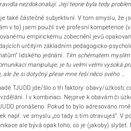
avidla nezdokonalují. Její teorie byla tedy proble
“ je také částečně subjektivní. V tom smyslu, že 
m v to) jsem použil své profesní kompetence (v
ikovanému empirickému zobecnění jevů opakova
dajících určitým základním pedagogicko-psycho
atům“ lidského jednání.
Tím schématem myslím t
munikaci manipuluje, je tu velmi velmi vysoká p
, ale že si dotyčný přese mne řeší něco svého …
padě TJUDD jde/šlo o tři faktory: obavy/úzkosti; c
vzdělání. I v kombinaci. Nejprve k obavám či úzk
 TJUDD pronášeno. Pokud to bylo adresováno mně,
dek např. ve smyslu „co tady s tím otravuješ“. V
ace ale bývá opak toho, co je (jakoby) slyšet. 