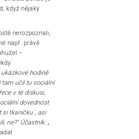
d, když nějaký
ostě nerozpoznali,
rné např. právě
ohužel −
ěkdy
o ukázkové hodině
tam učil tu sociální
ece v té diskusi,
sociální dovednost
si tkaničku´, asi
li, ne?“ Účastník: „
padat