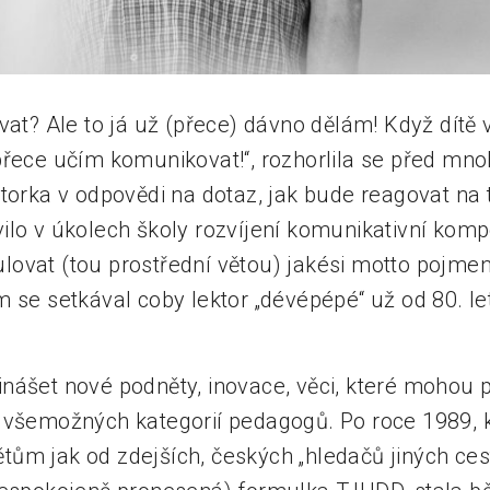
vat? Ale to já už (přece) dávno dělám! Když dítě 
přece učím komunikovat!“, rozhorlila se před mno
torka v odpovědi na dotaz, jak bude reagovat na t
ilo v úkolech školy rozvíjení komunikativní komp
ovat (tou prostřední větou) jakési motto pojmen
 se setkával coby lektor „dévépépé“ už od 80. le
nášet nové podněty, inovace, věci, které mohou
 všemožných kategorií pedagogů. Po roce 1989, k
ům jak od zdejších, českých „hledačů jiných cest