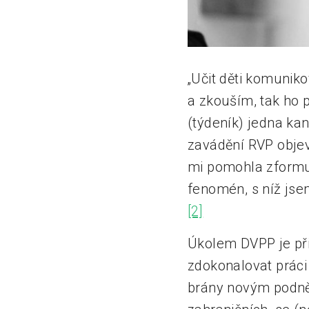
„Učit děti komuniko
a zkouším, tak ho 
(týdeník) jedna kan
zavádění RVP objev
mi pomohla zformul
fenomén, s níž jsem
[2]
Úkolem DVPP je při
zdokonalovat práci
brány novým podnět