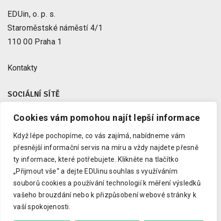
EDUin, o. p. s.
Staroměstské náměstí 4/1
110 00 Praha 1
Kontakty
SOCIÁLNÍ SÍTĚ
Cookies vám pomohou najít lepší informace
Facebook
X
Když lépe pochopíme, co vás zajímá, nabídneme vám
Instagram
přesnější informační servis na míru a vždy najdete přesně
Youtube
ty informace, které potřebujete.
Klikněte na tlačítko
„Přijmout vše“ a dejte EDUinu souhlas s využíváním
LinkedIn
souborů cookies a používání technologií k měření výsledků
vašeho brouzdání nebo k přizpůsobení webové stránky k
vaší spokojenosti.
Copyright © 2023 EDUin, o. p. s.