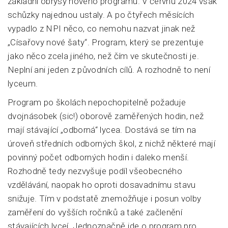
základní obrysy nového programu. V červnu 2024 však
schůzky najednou ustaly. A po čtyřech měsících
vypadlo z NPI něco, co nemohu nazvat jinak než
„Císařovy nové šaty“. Program, který se prezentuje
jako něco zcela jiného, než čím ve skutečnosti je.
Neplní ani jeden z původních cílů. A rozhodně to není
lyceum.
Program po školách nepochopitelně požaduje
dvojnásobek (sic!) oborově zaměřených hodin, než
mají stávající „odborná“ lycea. Dostává se tím na
úroveň středních odborných škol, z nichž některé mají
povinný počet odborných hodin i daleko menší.
Rozhodně tedy nezvyšuje podíl všeobecného
vzdělávání, naopak ho oproti dosavadnímu stavu
snižuje. Tím v podstatě znemožňuje i posun volby
zaměření do vyšších ročníků a také začlenění
stávajících lyceí. Jednoznačně jde o program pro