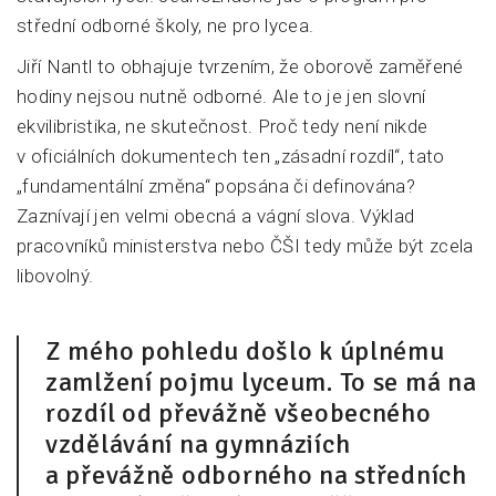
střední odborné školy, ne pro lycea.
Jiří Nantl to obhajuje tvrzením, že oborově zaměřené
hodiny nejsou nutně odborné. Ale to je jen slovní
ekvilibristika, ne skutečnost. Proč tedy není nikde
v oficiálních dokumentech ten „zásadní rozdíl“, tato
„fundamentální změna“ popsána či definována?
Zaznívají jen velmi obecná a vágní slova. Výklad
pracovníků ministerstva nebo ČŠI tedy může být zcela
libovolný.
Z mého pohledu došlo k úplnému
zamlžení pojmu lyceum. To se má na
rozdíl od převážně všeobecného
vzdělávání na gymnáziích
a převážně odborného na středních