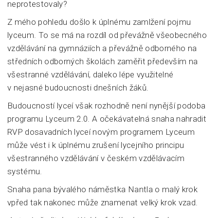
neprotestovaly?
Z mého pohledu došlo k úplnému zamlžení pojmu
lyceum. To se má na rozdíl od převážně všeobecného
vzdělávání na gymnáziích a převážně odborného na
středních odborných školách zaměřit především na
všestranné vzdělávání, daleko lépe využitelné
v nejasné budoucnosti dnešních žáků.
Budoucností lyceí však rozhodně není nynější podoba
programu Lyceum 2.0. A očekávatelná snaha nahradit
RVP dosavadních lyceí novým programem Lyceum
může vést i k úplnému zrušení lycejního principu
všestranného vzdělávání v českém vzdělávacím
systému.
Snaha pana bývalého náměstka Nantla o malý krok
vpřed tak nakonec může znamenat velký krok vzad.