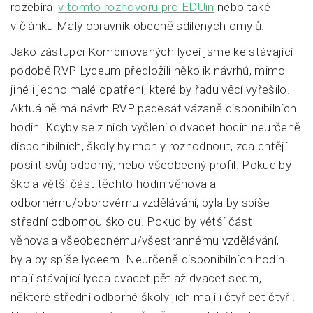
rozebíral
v tomto rozhovoru pro EDUin
nebo také
v článku Malý opravník obecně sdílených omylů.
Jako zástupci Kombinovaných lyceí jsme ke stávající
podobě RVP Lyceum předložili několik návrhů, mimo
jiné i jedno malé opatření, které by řadu věcí vyřešilo.
Aktuálně má návrh RVP padesát vázaně disponibilních
hodin. Kdyby se z nich vyčlenilo dvacet hodin neurčeně
disponibilních, školy by mohly rozhodnout, zda chtějí
posílit svůj odborný, nebo všeobecný profil. Pokud by
škola větší část těchto hodin věnovala
odbornému/oborovému vzdělávání, byla by spíše
střední odbornou školou. Pokud by větší část
věnovala všeobecnému/všestrannému vzdělávání,
byla by spíše lyceem. Neurčeně disponibilních hodin
mají stávající lycea dvacet pět až dvacet sedm,
některé střední odborné školy jich mají i čtyřicet čtyři.