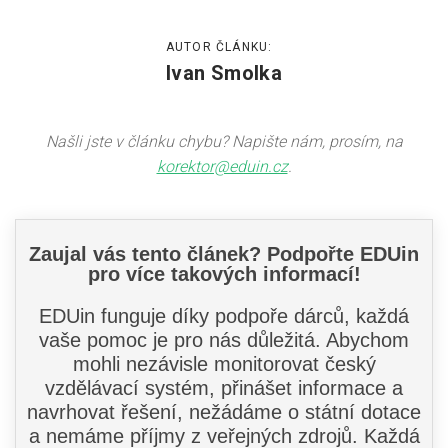
AUTOR ČLÁNKU:
Ivan Smolka
Našli jste v článku chybu? Napište nám, prosím, na
korektor@eduin.cz
.