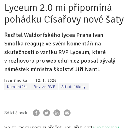
Lyceum 2.0 mi připomíná
Pro zřizovatele
pohádku Císařovy nové šaty
Konference Lepší škola
Kápézetka - průvodce pro zřizovatele
Ředitel Waldorfského lycea Praha Ivan
Smolka reaguje ve svém komentáři na
Klub zřizovatelů
skutečnosti o vzniku RVP Lyceum, které
O nás
v rozhovoru pro web eduin.cz popsal bývalý
O nás
náměstek ministra školství Jiří Nantl.
Partneři a dárci
Ivan Smolka
12. 1. 2026
Komentáře
Revize RVP
Střední školy
Kontakty
Sdílet článek
Se zájmem jsem si přečetl, jak Jiří Nantl
v rozhovoru
,