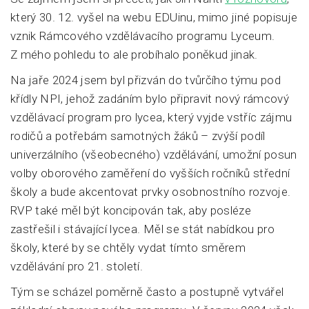
který 30. 12. vyšel na webu EDUinu, mimo jiné popisuje
vznik Rámcového vzdělávacího programu Lyceum.
Z mého pohledu to ale probíhalo poněkud jinak.
Na jaře 2024 jsem byl přizván do tvůrčího týmu pod
křídly NPI, jehož zadáním bylo připravit nový rámcový
vzdělávací program pro lycea, který vyjde vstříc zájmu
rodičů a potřebám samotných žáků – zvýší podíl
univerzálního (všeobecného) vzdělávání, umožní posun
volby oborového zaměření do vyšších ročníků střední
školy a bude akcentovat prvky osobnostního rozvoje.
RVP také měl být koncipován tak, aby posléze
zastřešil i stávající lycea. Měl se stát nabídkou pro
školy, které by se chtěly vydat tímto směrem
vzdělávání pro 21. století.
Tým se scházel poměrně často a postupně vytvářel