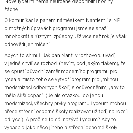
Nové lyceum nemá neurčeně disponibilní hodiny
žádné.
O komunikaci s panem náměstkem Nantlem i s NPI
o možných úpravách programu jsme se snažili
mnohokrát a různými způsoby. Již více než rok je však
odpovědí jen mlčení.
Abych to shrnul. Jak pan Nantl v rozhovoru uvádí,
v jedné chvíli se rozhodl (nevím, pod jakým tlakem), že
se opustí původní záměr moderního programu pro
lycea a místo toho se vytvoří program pro „mírnou
modernizaci odborných škol“, s odůvodněním, „aby to
mělo širší dopad“. (Je ale otázkou, co je tou
modernizací, všechny prvky programu Lyceum mohou
přece střední odborné školy realizovat už teď, na rozdíl
od lyceí). A proč se to dál nazývá Lyceum? Aby to
vypadalo jako něco jiného a střední odborné školy