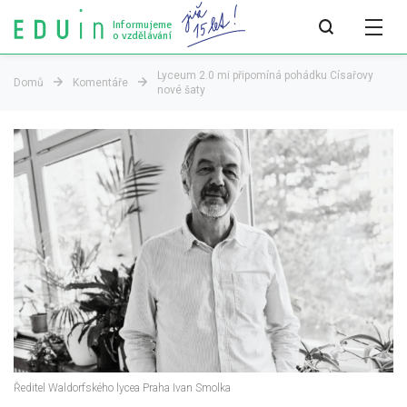
Informujeme
o vzdělávání
Lyceum 2.0 mi připomíná pohádku Císařovy
Domů
Komentáře
nové šaty
Všechny články
Všechny články
Týdeník bEDUin
Analýzy
Audit vzdělávacího systému
Všechny analýzy
Pro média
Tiskové zprávy
Ředitel Waldorfského lycea Praha Ivan Smolka
Pro média