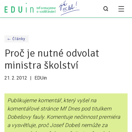
Informujeme
o vzdělávání
Všechny články
← Články
Všechny články
Proč je nutné odvolat
Týdeník bEDUin
ministra školství
Analýzy
21. 2. 2012
EDUin
Audit vzdělávacího systému
Všechny analýzy
Publikujeme komentář, který vyšel na
komentářové stránce Mf Dnes pod titulkem
Pro média
Dobešovy fauly. Komentuje nečinnost premiéra
Tiskové zprávy
a vysvětluje, proč Josef Dobeš nemůže za
Pro média