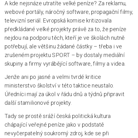
A kde nejsnáze utratíte velké peníze? Za reklamu,
webové portály, náročný software, propagační filmy,
televizní seriál. Evropská komise kritizovala
předkládané velké projekty právě za to, že peníze
nejdou na podporu těch, kteří je ve školách nutně
potřebují, ale většinu žádané částky – třeba i ve
zrušeném projektu SPORT – by dostaly mediální
skupiny a firmy vyrábějící software, filmy a videa.
Jenže ani po jasné a velmi tvrdé kritice
ministerstvo školství v této taktice neustalo.
Úředníci mají za úkol v řádu dnů a týdnů připravit
další stamilionové projekty.
Tady se prostě sráží česká politická kultura
chápající veřejné peníze jako v podstatě
nevyčerpatelný soukromý zdroj, kde se při