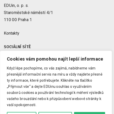
EDUin, o. p. s.
Staroměstské náměstí 4/1
110 00 Praha 1
Kontakty
SOCIÁLNÍ SÍTĚ
Cookies vám pomohou najít lepší informace
Facebook
X
Když lépe pochopíme, co vás zajímá, nabídneme vám
Instagram
přesnější informační servis na míru a vždy najdete přesně
Youtube
ty informace, které potřebujete.
Klikněte na tlačítko
„Přijmout vše“ a dejte EDUinu souhlas s využíváním
LinkedIn
souborů cookies a používání technologií k měření výsledků
vašeho brouzdání nebo k přizpůsobení webové stránky k
vaší spokojenosti.
Copyright © 2023 EDUin, o. p. s.