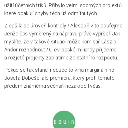
užití účetních triků. Přibylo velmi sporných projektů,
které opakují chyby těch už odmítnutých.
Zlepšila se úroveň kontroly? Alespoň v to doufejme.
Jenže čas vyměřený na nápravu právě vypršel. Jak
myslíte, že v takové situaci může komisař Lászlo
Andor rozhodnout? O evropské miliardy přijdeme
a rozjeté projekty zaplatíme ze státního rozpočtu.
Pokud se tak stane, nebude to vina marginálního
Josefa Dobeše, ale premiéra, který proti tomuto
předem známému scénáři nezakročil včas.