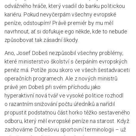
odvážného hráče, který vsadil do banku politickou
kariéru. Pokud nevyčerpám všechny evropské
peníze, odstoupím! Právě premiér by mu měl
navrhnout, ať si dofukuje ego někde, kde to nebude
způsobovat tak zásadní škody.
Ano, Josef Dobeš nezpůsobil všechny problémy,
které ministerstvo školství s čerpáním evropských
peněz má. Potíže jsou skoro ve všech šestadvaceti
operačních programech. Ale z nových ministrů
právě jen Dobeš při svém příchodu jako
hyperaktivní nová tvář ve vysoké politice rozhodl
o razantním snižování počtu úředníků a nařídil
propustit podstatnou část horko těžko sestaveného
odboru, který měl evropské peníze na starost. Když
zachováme Dobešovu sportovní terminologii – už