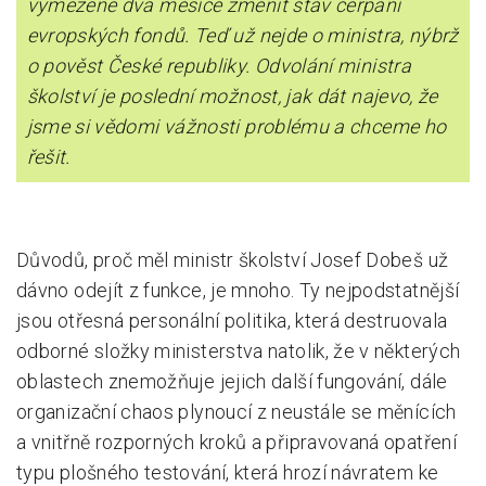
vymezené dva měsíce změnit stav čerpání
evropských fondů. Teď už nejde o ministra, nýbrž
Pro zřizovatele
o pověst České republiky. Odvolání ministra
Konference Lepší škola
školství je poslední možnost, jak dát najevo, že
jsme si vědomi vážnosti problému a chceme ho
Kápézetka - průvodce pro zřizovatele
řešit.
Klub zřizovatelů
O nás
Důvodů, proč měl ministr školství Josef Dobeš už
O nás
dávno odejít z funkce, je mnoho. Ty nejpodstatnější
Partneři a dárci
jsou otřesná personální politika, která destruovala
Kontakty
odborné složky ministerstva natolik, že v některých
oblastech znemožňuje jejich další fungování, dále
organizační chaos plynoucí z neustále se měnících
a vnitřně rozporných kroků a připravovaná opatření
typu plošného testování, která hrozí návratem ke