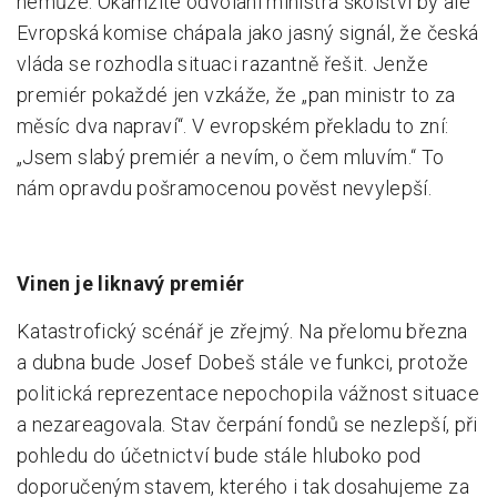
nemůže. Okamžité odvolání ministra školství by ale
Evropská komise chápala jako jasný signál, že česká
vláda se rozhodla situaci razantně řešit. Jenže
premiér pokaždé jen vzkáže, že „pan ministr to za
měsíc dva napraví“. V evropském překladu to zní:
„Jsem slabý premiér a nevím, o čem mluvím.“ To
nám opravdu pošramocenou pověst nevylepší.
Vinen je liknavý premiér
Katastrofický scénář je zřejmý. Na přelomu března
a dubna bude Josef Dobeš stále ve funkci, protože
politická reprezentace nepochopila vážnost situace
a nezareagovala. Stav čerpání fondů se nezlepší, při
pohledu do účetnictví bude stále hluboko pod
doporučeným stavem, kterého i tak dosahujeme za