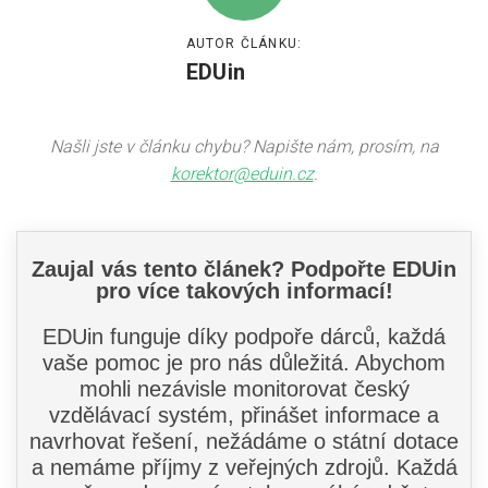
AUTOR ČLÁNKU:
EDUin
Našli jste v článku chybu? Napište nám, prosím, na
korektor@eduin.cz
.