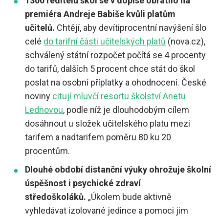
1300 ředitelů škol se v dopise obrátilo na
premiéra Andreje Babiše kvůli platům
učitelů.
Chtějí, aby devítiprocentní navýšení šlo
celé
do tarifní části učitelských platů
(nova.cz),
schválený státní rozpočet počítá se 4 procenty
do tarifů, dalších 5 procent chce stát do škol
poslat na osobní příplatky a ohodnocení. České
noviny
citují mluvčí resortu školství Anetu
Lednovou
, podle níž je dlouhodobým cílem
dosáhnout u složek učitelského platu mezi
tarifem a nadtarifem poměru 80 ku 20
procentům.
Dlouhé období distanční výuky ohrožuje školní
úspěšnost i psychické zdraví
středoškoláků.
„Úkolem bude aktivně
vyhledávat izolované jedince a pomoci jim