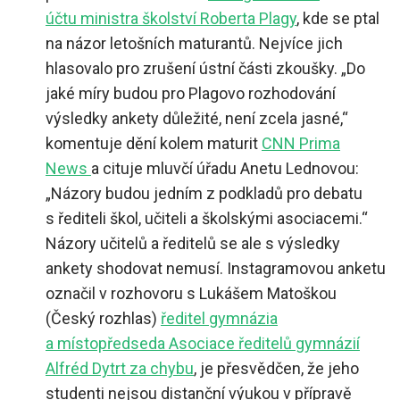
účtu ministra školství Roberta Plagy
, kde se ptal
na názor letošních maturantů. Nejvíce jich
hlasovalo pro zrušení ústní části zkoušky. „Do
jaké míry budou pro Plagovo rozhodování
výsledky ankety důležité, není zcela jasné,“
komentuje dění kolem maturit
CNN Prima
News
a cituje mluvčí úřadu Anetu Lednovou:
„Názory budou jedním z podkladů pro debatu
s řediteli škol, učiteli a školskými asociacemi.“
Názory učitelů a ředitelů se ale s výsledky
ankety shodovat nemusí. Instagramovou anketu
označil v rozhovoru s Lukášem Matoškou
(Český rozhlas)
ředitel gymnázia
a místopředseda Asociace ředitelů gymnázií
Alfréd Dytrt za chybu
, je přesvědčen, že jeho
studenti nejsou distanční výukou v přípravě