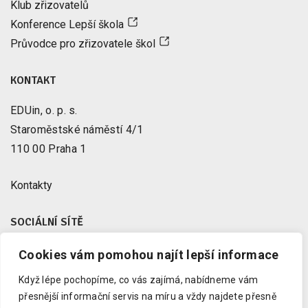
Klub zřizovatelů
Konference Lepší škola
Průvodce pro zřizovatele škol
KONTAKT
EDUin, o. p. s.
Staroměstské náměstí 4/1
110 00 Praha 1
Kontakty
SOCIÁLNÍ SÍTĚ
Cookies vám pomohou najít lepší informace
Facebook
X
Když lépe pochopíme, co vás zajímá, nabídneme vám
Instagram
přesnější informační servis na míru a vždy najdete přesně