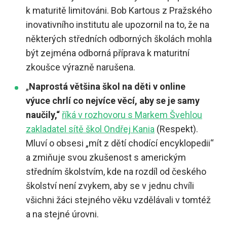
k maturitě limitováni. Bob Kartous z Pražského
inovativního institutu ale upozornil na to, že na
některých středních odborných školách mohla
být zejména odborná příprava k maturitní
zkoušce výrazně narušena.
„
Naprostá většina škol na děti v online
výuce chrlí co nejvíce věcí, aby se je samy
naučily,“
říká v rozhovoru s Markem Švehlou
zakladatel sítě škol Ondřej Kania
(Respekt).
Mluví o obsesi „mít z dětí chodící encyklopedii“
a zmiňuje svou zkušenost s americkým
středním školstvím, kde na rozdíl od českého
školství není zvykem, aby se v jednu chvíli
všichni žáci stejného věku vzdělávali v tomtéž
a na stejné úrovni.