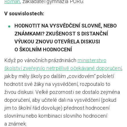
Roman
, zakladatel gymnázia PORG.
V souvislostech:
HODNOTIT NA VYSVĚDČENÍ SLOVNĚ, NEBO
ZNÁMKAMI? ZKUŠENOST S DISTANČNÍ
VÝUKOU ZNOVU OTEVŘELA DISKUSI
O ŠKOLNÍM HODNOCENÍ
Když po vánočních prázdninách
ministerstvo
školství zveřejnilo netrpělivě očekávané doporučení
,
jak by měly školy po dalším „covidovém“ pololetí
hodnotit své žáky na vysvědčení, rozpoutalo to
živou diskusi. Velké pozornosti se dostalo zejména
doporučení, aby učitelé dali na vysvědčení (pokud
jim to školní řád dovoluje) přednost hodnocení
slovnímu nebo kombinaci slovního hodnocení
a známek.