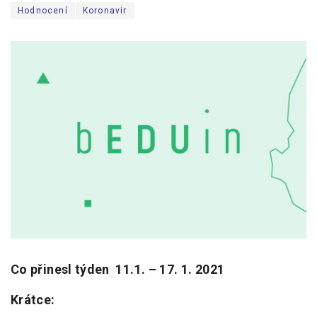
Hodnocení
Koronavir
Pro zřizovatele
Konference Lepší škola
Kápézetka - průvodce pro zřizovatele
Klub zřizovatelů
O nás
O nás
Partneři a dárci
Kontakty
Co přinesl týden 11.1. – 17. 1. 2021
Krátce: