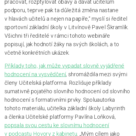
pracovat, rozptylovat obavy a dávat učitelům
podporu, teprve pak ta důležitá změna nastane
v hlavách učitelů a nejen na papíře,“ myslí si ředitel
sportovní základní školy v Litvínově Pavel Škramlík.
Všichni tři ředitelé v rámci tohoto webináře
popisují, jak hodnotí žáky na svých školách, a to
včetně konkrétních ukázek.
Příklady toho, jak může vypadat slovně vyjádřené
hodnocení na vysvědčení
, shromáždila mezi svými
členy Učitelská platforma. Rozlišuje příklady
sumativně pojatého slovního hodnocení od slovního
hodnocení s formativními prvky. Spoluautorka
tohoto materiálu, učitelka základní školy Labyrinth
a členka Učitelské platformy Pavlína Loňková,
popsala svou cestu ke slovnímu hodnocení
v podcastu Hovory z kabinetu
. „Mým cílem jako