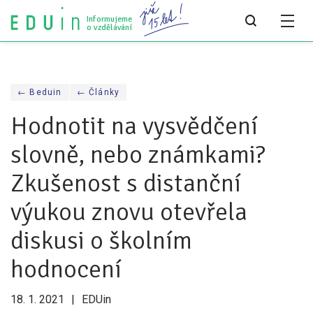
Informujeme
o vzdělávání
Všechny články
← Beduin
← Články
Všechny články
Hodnotit na vysvědčení
Týdeník bEDUin
slovně, nebo známkami?
Analýzy
Zkušenost s distanční
Audit vzdělávacího systému
výukou znovu otevřela
Všechny analýzy
diskusi o školním
Pro média
hodnocení
Tiskové zprávy
18. 1. 2021
EDUin
Pro média