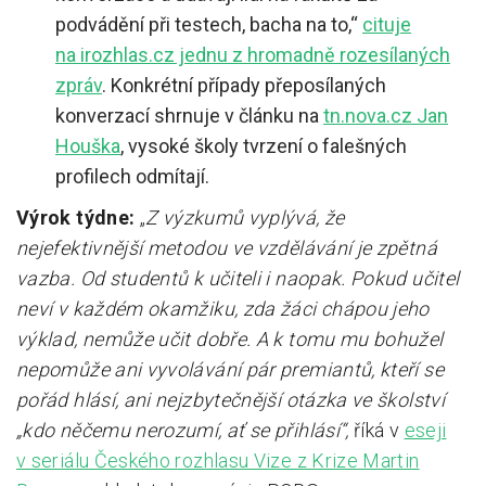
podvádění při testech, bacha na to,“
cituje
na irozhlas.cz jednu z hromadně rozesílaných
zpráv
. Konkrétní případy přeposílaných
konverzací shrnuje v článku na
tn.nova.cz Jan
Houška
, vysoké školy tvrzení o falešných
profilech odmítají.
Výrok týdne:
„
Z výzkumů vyplývá, že
nejefektivnější metodou ve vzdělávání je zpětná
vazba. Od studentů k učiteli i naopak. Pokud učitel
neví v každém okamžiku, zda žáci chápou jeho
výklad, nemůže učit dobře. A k tomu mu bohužel
nepomůže ani vyvolávání pár premiantů, kteří se
pořád hlásí, ani nejzbytečnější otázka ve školství
„kdo něčemu nerozumí, ať se přihlásí“,
říká v
eseji
v seriálu Českého rozhlasu Vize z Krize Martin