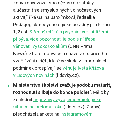
znovu navazovat společenské kontakty
a účastnit se smysluplných volnočasových
aktivit,“ říká Galina Jarolímková, ředitelka
Pedagogicko-psychologické poradny pro Prahu
1, 2 a 4.
Středoškoláků s psychickými obtížemi
přibývá, více pozornosti je podle ní třeba
věnovat i vysokoškolákům
(CNN Prima
News). Ztrátě motivace a únavě z distančního
vzdělávání u dětí, které ve škole za normálních
podmínek prospívají, se
věnuje Iveta Křížová
v Lidových novinách
(lidovky.cz).
Ministerstvo školství zvažuje podobu maturit,
rozhodnutí slibuje do konce pololetí.
Mělo by
zohlednit
nepříznivý vývoj epidemiologické
situace na přelomu roku
(idnes.cz). Zprávě
předcházela anketa na
instagramovém