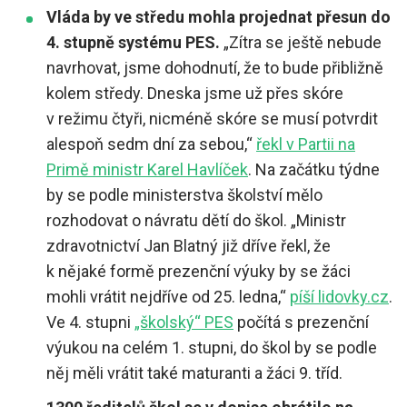
Vláda by ve středu mohla projednat přesun do
4. stupně systému PES.
„Zítra se ještě nebude
navrhovat, jsme dohodnutí, že to bude přibližně
kolem středy. Dneska jsme už přes skóre
v režimu čtyři, nicméně skóre se musí potvrdit
alespoň sedm dní za sebou,“
řekl v Partii na
Primě ministr Karel Havlíček
. Na začátku týdne
by se podle ministerstva školství mělo
rozhodovat o návratu dětí do škol. „Ministr
zdravotnictví Jan Blatný již dříve řekl, že
k nějaké formě prezenční výuky by se žáci
mohli vrátit nejdříve od 25. ledna,“
píší lidovky.cz
.
Ve 4. stupni
„školský“ PES
počítá s prezenční
výukou na celém 1. stupni, do škol by se podle
něj měli vrátit také maturanti a žáci 9. tříd.