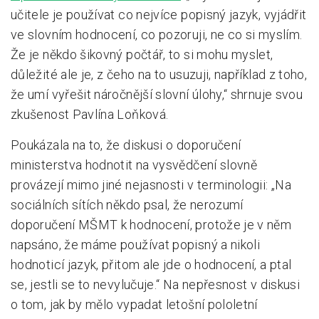
učitele je používat co nejvíce popisný jazyk, vyjádřit
ve slovním hodnocení, co pozoruji, ne co si myslím.
Že je někdo šikovný počtář, to si mohu myslet,
důležité ale je, z čeho na to usuzuji, například z toho,
že umí vyřešit náročnější slovní úlohy,“ shrnuje svou
zkušenost Pavlína Loňková.
Poukázala na to, že diskusi o doporučení
ministerstva hodnotit na vysvědčení slovně
provázejí mimo jiné nejasnosti v terminologii: „Na
sociálních sítích někdo psal, že nerozumí
doporučení MŠMT k hodnocení, protože je v něm
napsáno, že máme používat popisný a nikoli
hodnoticí jazyk, přitom ale jde o hodnocení, a ptal
se, jestli se to nevylučuje.“ Na nepřesnost v diskusi
o tom, jak by mělo vypadat letošní pololetní