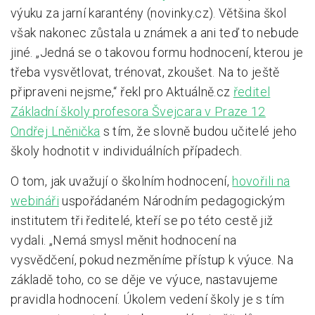
výuku za jarní karantény (novinky.cz). Většina škol
však nakonec zůstala u známek a ani teď to nebude
jiné. „Jedná se o takovou formu hodnocení, kterou je
třeba vysvětlovat, trénovat, zkoušet. Na to ještě
připraveni nejsme,“ řekl pro Aktuálně.cz
ředitel
Základní školy profesora Švejcara v Praze 12
Ondřej Lněnička
s tím, že slovně budou učitelé jeho
školy hodnotit v individuálních případech.
O tom, jak uvažují o školním hodnocení,
hovořili na
webináři
uspořádaném Národním pedagogickým
institutem tři ředitelé, kteří se po této cestě již
vydali. „Nemá smysl měnit hodnocení na
vysvědčení, pokud nezměníme přístup k výuce. Na
základě toho, co se děje ve výuce, nastavujeme
pravidla hodnocení. Úkolem vedení školy je s tím