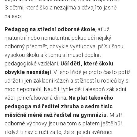
S dětmi, které škola nezajímá a dávají to jasně
najevo.
Pedagog na střední odborné škole
, ať už
maturitní nebo nematuritní, pokud učí nějaký
odborný předmět, obvykle vystudoval příslušnou
vysokou školu a k tomu si musel doplnit
pedagogické vzdělání.
Učí děti, které školu
obvykle nesnášejí
. V jeho třídě je proto často potíž
udržet i jen základní kázeň a stížností u rodičů by si
moc nepomohl. Naučit tyhle děti alespoň základní
věci, je nefalšovaná dřina.
Na plat takového
pedagoga má ředitel zhruba o sedm tisíc
měsíčně méně než ředitel na gymnáziu.
Mistři
odborné výchovy jsou na tom s platem ještě hůř,
i když ti navíc ručí za to, že si jejich svěřenci