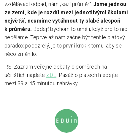
vzdělávací odpad, nám „kazí průměr“.
Jsme jednou
ze zemí, kde je rozdíl mezi jednotlivými školami
největší, neumíme vytáhnout ty slabé alespoň
k průměru.
Bodejť bychom to uměli, když pro to nic
neděláme. Teprve až nám začne být tenhle platový
paradox podezřelý, je to první krok k tomu, aby se
něco změnilo.
P.S. Záznam veřejné debaty o poměrech na
učilištích najdete
ZDE
. Pasáž o platech hledejte
mezi 39 a 45 minutou nahrávky.