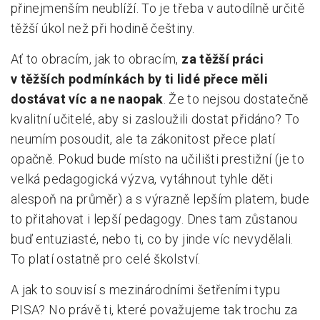
přinejmenším neublíží. To je třeba v autodílně určitě
těžší úkol než při hodině češtiny.
Ať to obracím, jak to obracím,
za těžší práci
v těžších podmínkách by ti lidé přece měli
dostávat víc a ne naopak
. Že to nejsou dostatečně
kvalitní učitelé, aby si zasloužili dostat přidáno? To
neumím posoudit, ale ta zákonitost přece platí
opačně. Pokud bude místo na učilišti prestižní (je to
velká pedagogická výzva, vytáhnout tyhle děti
alespoň na průměr) a s výrazně lepším platem, bude
to přitahovat i lepší pedagogy. Dnes tam zůstanou
buď entuziasté, nebo ti, co by jinde víc nevydělali.
To platí ostatně pro celé školství.
A jak to souvisí s mezinárodními šetřeními typu
PISA? No právě ti, které považujeme tak trochu za