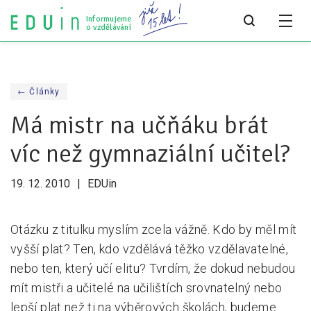
Informujeme
o vzdělávání
Všechny články
← Články
Všechny články
Má mistr na učňáku brát
Týdeník bEDUin
víc než gymnaziální učitel?
Analýzy
19. 12. 2010
EDUin
Audit vzdělávacího systému
Všechny analýzy
Otázku z titulku myslím zcela vážně. Kdo by měl mít
vyšší plat? Ten, kdo vzdělává těžko vzdělavatelné,
Pro média
nebo ten, který učí elitu? Tvrdím, že dokud nebudou
Tiskové zprávy
mít mistři a učitelé na učilištích srovnatelný nebo
lepší plat než ti na výběrových školách, budeme
Pro média