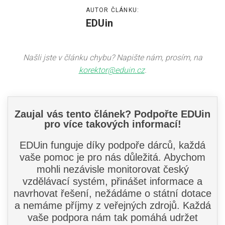
AUTOR ČLÁNKU:
EDUin
Našli jste v článku chybu? Napište nám, prosím, na
korektor@eduin.cz
.