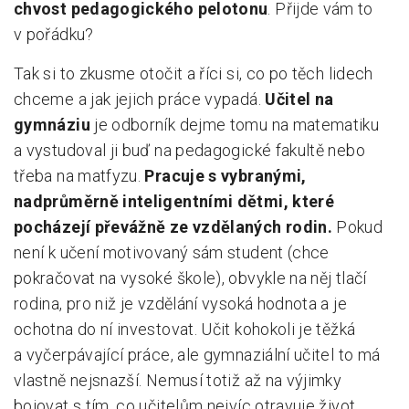
chvost pedagogického pelotonu
. Přijde vám to
v pořádku?
Tak si to zkusme otočit a říci si, co po těch lidech
chceme a jak jejich práce vypadá.
Učitel na
gymnáziu
je odborník dejme tomu na matematiku
a vystudoval ji buď na pedagogické fakultě nebo
třeba na matfyzu.
Pracuje s vybranými,
nadprůměrně inteligentními dětmi, které
pocházejí převážně ze vzdělaných rodin.
Pokud
není k učení motivovaný sám student (chce
pokračovat na vysoké škole), obvykle na něj tlačí
rodina, pro niž je vzdělání vysoká hodnota a je
ochotna do ní investovat. Učit kohokoli je těžká
a vyčerpávající práce, ale gymnaziální učitel to má
vlastně nejsnazší. Nemusí totiž až na výjimky
bojovat s tím, co učitelům nejvíc otravuje život.