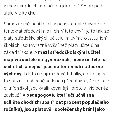
v mezinárodních srovnáních jako je PISA propadat
Pro zřizovatele
stále víc ke dnu.
Konference Lepší škola
Samozřejmě, není to jen v penězích, ale bavme se
Kápézetka - průvodce pro zřizovatele
tentokrát především o nich. V tuto chvíli je to tak, že
platy středoškolských učitelů, mluvíme o „státních“
Klub zřizovatelů
školách, jsou výrazně vyšší než platy učitelů na
O nás
základní škole. A
mezi středoškolskými učiteli
mají víc učitelé na gymnáziích, méně učitelé na
O nás
učilištích a nejhůř jsou na tom mistři odborné
Partneři a dárci
výchovy
. Tak to určují mzdové tabulky, ale nejspíš
to souzní i s obecně sdílenou představou, že učitelé
Kontakty
elitních škol jsou kvalifikovanější, proto si víc peněz
zaslouží. A
pedagogové, kteří učí učně (na
učiliště chodí zhruba třicet procent populačního
ročníku), jsou platově i společensky bráni jako