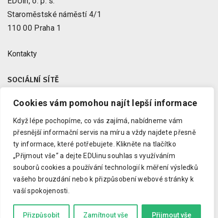
EDUin, o. p. s.
Staroměstské náměstí 4/1
110 00 Praha 1
Kontakty
SOCIÁLNÍ SÍTĚ
Cookies vám pomohou najít lepší informace
Facebook
X
Když lépe pochopíme, co vás zajímá, nabídneme vám
Instagram
přesnější informační servis na míru a vždy najdete přesně
Youtube
ty informace, které potřebujete.
Klikněte na tlačítko
„Přijmout vše“ a dejte EDUinu souhlas s využíváním
LinkedIn
souborů cookies a používání technologií k měření výsledků
vašeho brouzdání nebo k přizpůsobení webové stránky k
vaší spokojenosti.
Copyright © 2023 EDUin, o. p. s.
Informujeme o vzdělávání.
Přizpůsobit
Zamítnout vše
Přijmout vše