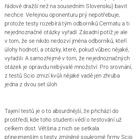
řádově dražší než na sousedním Slovensku) bavit
nechce. Veřejnou oponenturu prý nepotřebuje,
protože testy rozebírá tým odborníků Cermatu a ti
nejednoznačné otázky vyřadí. Zásadní potíž je ale
v tom, že se nikdo nedozví jména odborníků, kteří
úlohy hodnotí, a otázky, které, pokud vůbec nějaké,
vyřadili. A samozřejmě v tom, že nejednoznačných
otázek je opravdu nebývalé množství. Pro srovnání,
z testů Scio zmizí kvůli nějaké vadě jen zhruba
jedna z dvou set úloh.
Tajení testů je o to absurdnější, že přichází do
prostředí, kde toho studenti vědí o testování už
celkem dost. Většina z nich se setkala
přinejmenším s testy zmíněné soukromé firmy Scio.