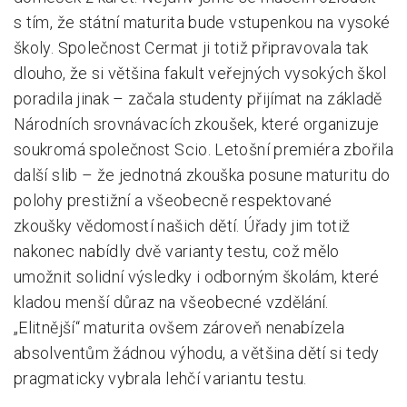
s tím, že státní maturita bude vstupenkou na vysoké
Pro zřizovatele
školy. Společnost Cermat ji totiž připravovala tak
dlouho, že si většina fakult veřejných vysokých škol
Konference Lepší škola
poradila jinak – začala studenty přijímat na základě
Kápézetka - průvodce pro zřizovatele
Národních srovnávacích zkoušek, které organizuje
Klub zřizovatelů
soukromá společnost Scio. Letošní premiéra zbořila
další slib – že jednotná zkouška posune maturitu do
O nás
polohy prestižní a všeobecně respektované
O nás
zkoušky vědomostí našich dětí. Úřady jim totiž
Partneři a dárci
nakonec nabídly dvě varianty testu, což mělo
umožnit solidní výsledky i odborným školám, které
Kontakty
kladou menší důraz na všeobecné vzdělání.
„Elitnější“ maturita ovšem zároveň nenabízela
absolventům žádnou výhodu, a většina dětí si tedy
pragmaticky vybrala lehčí variantu testu.