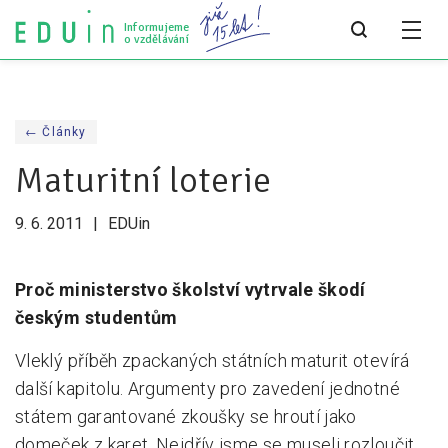
Informujeme
o vzdělávání
Všechny články
← Články
Všechny články
Maturitní loterie
Týdeník bEDUin
9. 6. 2011
EDUin
Analýzy
Audit vzdělávacího systému
Proč ministerstvo školství vytrvale škodí
českým studentům
Všechny analýzy
Vleklý příběh zpackaných státních maturit otevírá
Pro média
další kapitolu. Argumenty pro zavedení jednotné
Tiskové zprávy
státem garantované zkoušky se hroutí jako
domeček z karet. Nejdřív jsme se museli rozloučit
Pro média