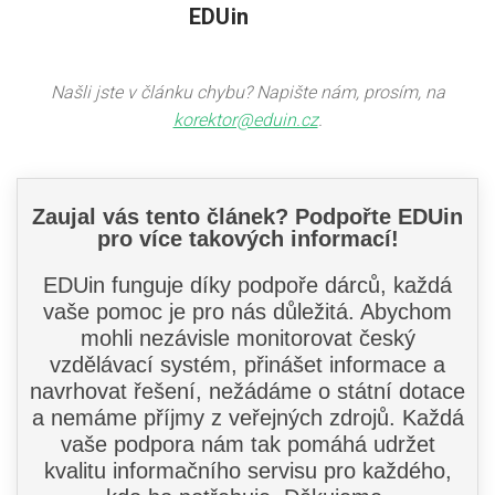
EDUin
Našli jste v článku chybu? Napište nám, prosím, na
korektor@eduin.cz
.