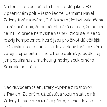
Na tomto pozadí působí tajení testů jako UFO
v pšeničném poli. Přesto ředitel Cermatu Pavel
Zelený trvá na svém. „Otázka nemůže být vyloučena
na základě toho, že se pár študáků usnese, že se jim
nelíbí. To přece nemyslíte vážně?“ zlobí se. A že to
rozvíjí kompetence, které jsou pro život důležitější
než zaškrtnout jednu variantu? Zelený trvá na svém,
veřejná oponentura, „nota bene dětmi“, je podle něj
jen populismus a marketing, hodný soukromého
Scia, ale ne státu.
Nad důvodem tajení, který vyplyne z rozhovoru
s Pavlem Zeleným, už zůstává rozum stát úplně.
Zelený to sice nepřiznává přímo, z jeho slov lze ale