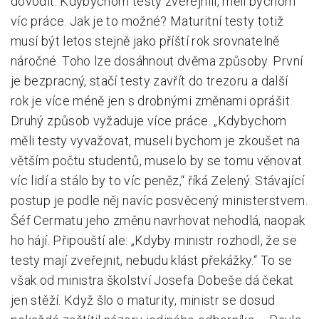
dovodit: Kdybychom testy zveřejnili, měli bychom
víc práce. Jak je to možné? Maturitní testy totiž
musí být letos stejně jako příští rok srovnatelně
náročné. Toho lze dosáhnout dvěma způsoby. První
je bezpracný, stačí testy zavřít do trezoru a další
rok je více méně jen s drobnými změnami oprášit.
Druhý způsob vyžaduje více práce. „Kdybychom
měli testy vyvažovat, museli bychom je zkoušet na
větším počtu studentů, muselo by se tomu věnovat
víc lidí a stálo by to víc peněz,“ říká Zelený. Stávající
postup je podle něj navíc posvěcený ministerstvem.
Šéf Cermatu jeho změnu navrhovat nehodlá, naopak
ho hájí. Připouští ale: „Kdyby ministr rozhodl, že se
testy mají zveřejnit, nebudu klást překážky.“ To se
však od ministra školství Josefa Dobeše dá čekat
jen stěží. Když šlo o maturity, ministr se dosud