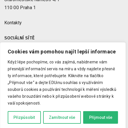
110 00 Praha 1
Kontakty
SOCIÁLNÍ SÍTĚ
Cookies vám pomohou najít lepší informace
Facebook
X
Když lépe pochopíme, co vás zajímá, nabídneme vám
Instagram
přesnější informační servis na míru a vždy najdete přesně
Youtube
ty informace, které potřebujete.
Klikněte na tlačítko
„Přijmout vše“ a dejte EDUinu souhlas s využíváním
LinkedIn
souborů cookies a používání technologií k měření výsledků
vašeho brouzdání nebo k přizpůsobení webové stránky k
vaší spokojenosti.
Copyright © 2023 EDUin, o. p. s.
Informujeme o vzdělávání.
Přizpůsobit
Zamítnout vše
Přijmout vše
Kód zkrotil
Drdek.cz
a grafiku
Marcela Schneiberková