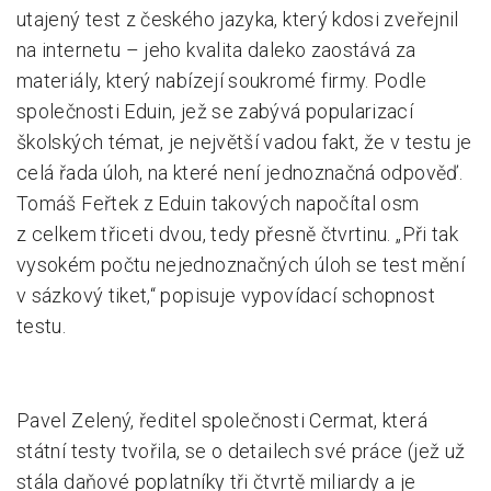
utajený test z českého jazyka, který kdosi zveřejnil
na internetu – jeho kvalita daleko zaostává za
materiály, který nabízejí soukromé firmy. Podle
společnosti Eduin, jež se zabývá popularizací
školských témat, je největší vadou fakt, že v testu je
celá řada úloh, na které není jednoznačná odpověď.
Tomáš Feřtek z Eduin takových napočítal osm
z celkem třiceti dvou, tedy přesně čtvrtinu. „Při tak
vysokém počtu nejednoznačných úloh se test mění
v sázkový tiket,“ popisuje vypovídací schopnost
testu.
Pavel Zelený, ředitel společnosti Cermat, která
státní testy tvořila, se o detailech své práce (jež už
stála daňové poplatníky tři čtvrtě miliardy a je