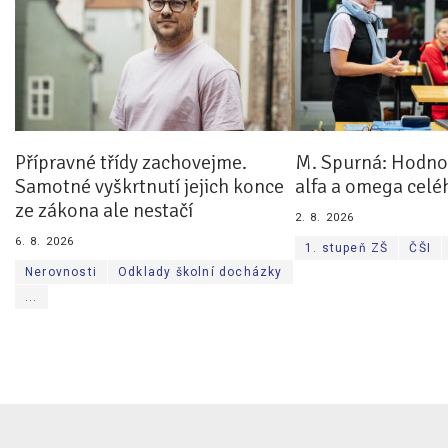
Přípravné třídy zachovejme.
M. Spurná: Hodnoc
Samotné vyškrtnutí jejich konce
alfa a omega celé
ze zákona ale nestačí
2. 8. 2026
6. 8. 2026
1. stupeň ZŠ
ČŠI
Nerovnosti
Odklady školní docházky
...