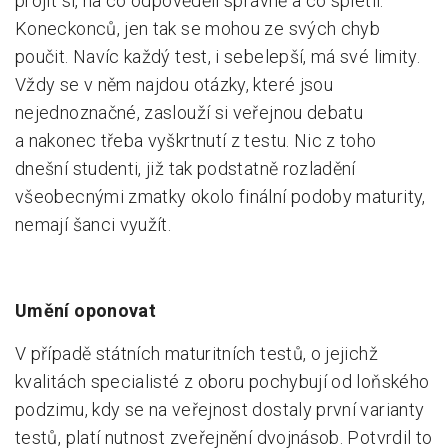
projít si, na co odpověděli správně a co spletli.
Koneckonců, jen tak se mohou ze svých chyb
poučit. Navíc každý test, i sebelepší, má své limity.
Vždy se v něm najdou otázky, které jsou
nejednoznačné, zaslouží si veřejnou debatu
a nakonec třeba vyškrtnutí z testu. Nic z toho
dnešní studenti, již tak podstatně rozladění
všeobecnými zmatky okolo finální podoby maturity,
nemají šanci využít.
Umění oponovat
V případě státních maturitních testů, o jejichž
kvalitách specialisté z oboru pochybují od loňského
podzimu, kdy se na veřejnost dostaly první varianty
testů, platí nutnost zveřejnění dvojnásob. Potvrdil to