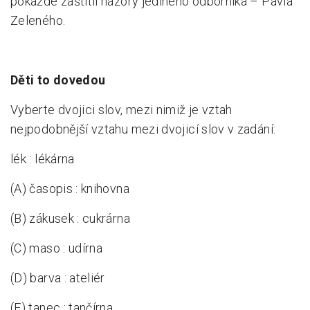
pokaždé zaštítil názory jediného odborníka – Pavla
Zeleného.
Děti to dovedou
Vyberte dvojici slov, mezi nimiž je vztah
nejpodobnější vztahu mezi dvojicí slov v zadání:
lék : lékárna
(A) časopis : knihovna
(B) zákusek : cukrárna
(C) maso : udírna
(D) barva : ateliér
(E) tanec : tančírna