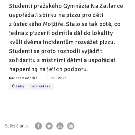
Studenti pražského Gymnázia Na Zatlance
Pro zřizovatele
uspořádali sbírku na pizzu pro děti
z ústeckého Mojžíře. Stalo se tak poté, co
Konference Lepší škola
jedna z pizzerií odmítla dál do lokality
Kápézetka - průvodce pro zřizovatele
kvůli dvěma incidentům rozvážet pizzu.
Klub zřizovatelů
Studenti se proto rozhodli vyjádřit
solidaritu s místními dětmi a uspořádat
O nás
happening na jejich podporu.
O nás
Michal Kaderka
6. 10. 2023
Partneři a dárci
Články
Komentáře
Kontakty
Sdílet článek