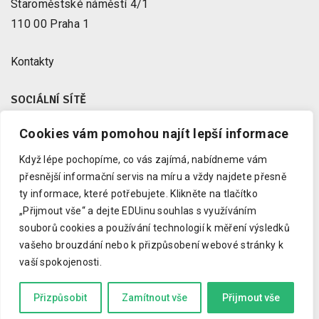
Staroměstské náměstí 4/1
110 00 Praha 1
Kontakty
SOCIÁLNÍ SÍTĚ
Cookies vám pomohou najít lepší informace
Facebook
X
Když lépe pochopíme, co vás zajímá, nabídneme vám
Instagram
přesnější informační servis na míru a vždy najdete přesně
Youtube
ty informace, které potřebujete.
Klikněte na tlačítko
„Přijmout vše“ a dejte EDUinu souhlas s využíváním
LinkedIn
souborů cookies a používání technologií k měření výsledků
vašeho brouzdání nebo k přizpůsobení webové stránky k
vaší spokojenosti.
Copyright © 2023 EDUin, o. p. s.
Informujeme o vzdělávání.
Přizpůsobit
Zamítnout vše
Přijmout vše
Kód zkrotil
Drdek.cz
a grafiku
Marcela Schneiberková