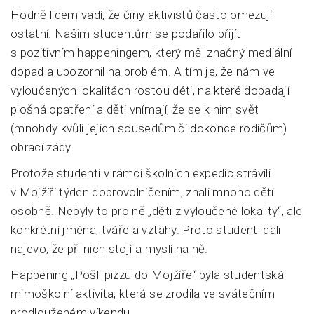
Hodně lidem vadí, že činy aktivistů často omezují
ostatní. Našim studentům se podařilo přijít
s pozitivním happeningem, který měl značný mediální
dopad a upozornil na problém. A tím je, že nám ve
vyloučených lokalitách rostou děti, na které dopadají
plošná opatření a děti vnímají, že se k nim svět
(mnohdy kvůli jejich sousedům či dokonce rodičům)
obrací zády.
Protože studenti v rámci školních expedic strávili
v Mojžíři týden dobrovolničením, znali mnoho dětí
osobně. Nebyly to pro ně „děti z vyloučené lokality“, ale
konkrétní jména, tváře a vztahy. Proto studenti dali
najevo, že při nich stojí a myslí na ně.
Happening „Pošli pizzu do Mojžíře“ byla studentská
mimoškolní aktivita, která se zrodila ve svátečním
prodlouženém víkendu.