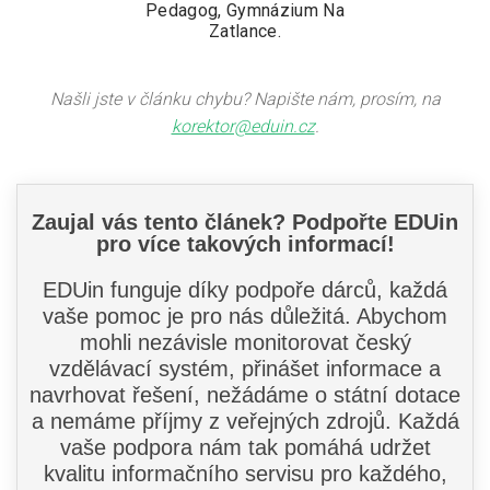
Pedagog, Gymnázium Na
Zatlance.
Našli jste v článku chybu? Napište nám, prosím, na
korektor@eduin.cz
.