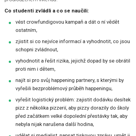
Co studenti zvládli a co se naučili:
vést crowfundigovou kampaň a dát o ní vědět
ostatním,
zjistit si co nejvíce informací a vyhodnotit, co jsou
schopni zvládnout,
vyhodnotit a řešit rizika, jejichž dopad by se obrátil
proti nim i dětem,
najít si pro svůj happening partnery, s kterými by
vyřešili bezproblémový průběh happeningu,
vyřešit logistický problém: zajistit dodávku desítek
pizz z několika pizzerií, aby pizzy dorazily do školy
před začátkem velké dopolední přestávky tak, aby
nebyla nijak narušena další hodina,
udělat si medialist, napsat tiskovou zprávu, umět ji