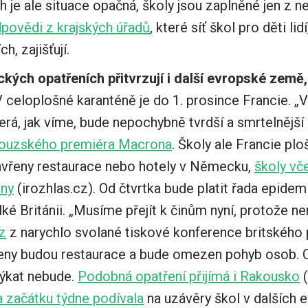
h je ale situace opačná, školy jsou zaplněné jen z ne
povědi z krajských úřadů
, které síť škol pro děti l
h, zajišťují.
kých opatřeních přitvrzují i další evropské země, 
 celoplošné karanténě je do 1. prosince Francie. „
erá, jak víme, bude nepochybně tvrdší a smrtelnější ne
ncouzského premiéra Macrona
. Školy ale Francie plo
avřeny restaurace nebo hotely v Německu,
školy vč
eny
(irozhlas.cz). Od čtvrtka bude platit řada epide
lké Británii. „Musíme přejít k činům nyní, protože nen
cz
z narychlo svolané tiskové konference britského
eny budou restaurace a bude omezen pohyb osob. C
týkat nebude.
Podobná opatření přijímá i Rakousko
(
a začátku týdne podívala
na uzávěry škol v dalších 