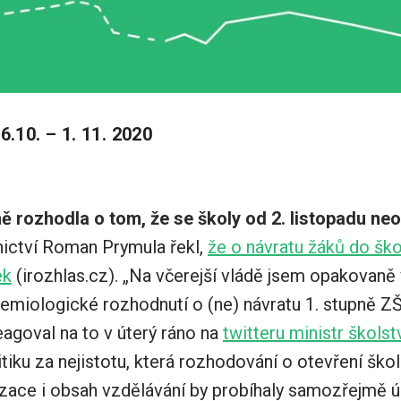
6.10. – 1. 11. 2020
ně rozhodla o tom, že se školy od 2. listopadu ne
nictví Roman Prymula řekl,
že o návratu žáků do škol
ek
(irozhlas.cz). „Na včerejší vládě jsem opakovaně
demiologické rozhodnutí o (ne) návratu 1. stupně Z
reagoval na to v úterý ráno na
twitteru ministr škols
ritiku za nejistotu, která rozhodování o otevření ško
izace i obsah vzdělávání by probíhaly samozřejmě úp