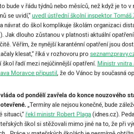
to bude v řádu týdnů nebo měsíců, než když je to v 
nů se uvidí,“
uvedl ústřední školní inspektor Tomáš 
na návrat do škol komplikuje školám organizaci dista
). Jak dlouho zůstanou v platnosti aktuální opatřen
itě. Věřím, že nynější karanténní opatření jsou dos
ačaly klesat,“ říká v rozhovoru pro
seznamzpravy.cz
í škol řadí mezi nejúčinnější opatření.
Ministr vnitr
ava Moravce připustil
, že do Vánoc by současná o
y vláda od pondělí zavřela do konce nouzového s
 otevřené.
„Termíny ale nejsou konečné, bude zálež
 situaci,“
řekl ministr Robert Plaga
(idnes.cz). Ped
teřských škol si stěžovali mimo jiné na to, že při vý
h. „Práce v mateřských školách je nesmírně obtížná, 