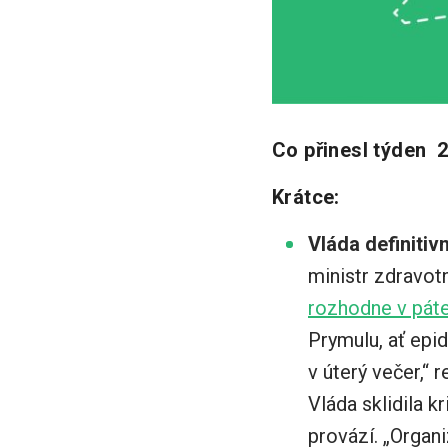
Co přinesl týden 2
Krátce:
Vláda definitiv
ministr zdravot
rozhodne v pát
Prymulu, ať epi
v úterý večer,“ 
Vláda sklidila k
provází. „Organ