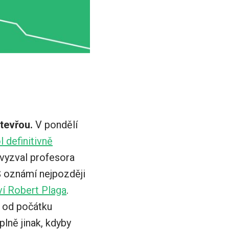
otevřou.
V pondělí
 definitivně
 vyzval profesora
Š oznámí nejpozději
tví Robert Plaga
.
l od počátku
lně jinak, kdyby