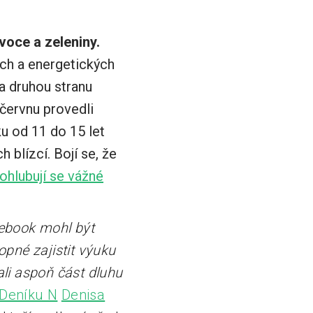
voce a zeleniny.
ých a energetických
a druhou stranu
v červnu provedli
u od 11 do 15 let
 blízcí. Bojí se, že
rohlubují se vážné
tebook mohl být
pné zajistit výuku
ali aspoň část dluhu
 Deníku N
Denisa