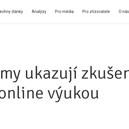
echny články
Analýzy
Pro média
Pro zřizovatele
O nás
Kápézetka - průvodce pro zřizovatele
my ukazují zkušen
 online výukou