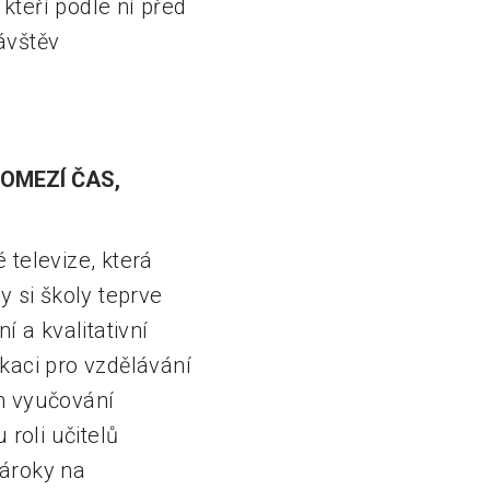
kteří podle ní před
ávštěv
OMEZÍ ČAS,
 televize, která
y si školy teprve
 a kvalitativní
ikaci pro vzdělávání
m vyučování
roli učitelů
nároky na