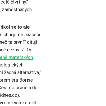
celé čtvrtiny,“
idí, zaměstnaných
škol se to ale
Všichni jsme unášeni
ž ta první,“ citují
šně nezavírá. Od
etně mateřských
miologických
í žádná alternativa,“
 premiéra Borise
est do práce a do
idnes.cz).
evropských zemích,