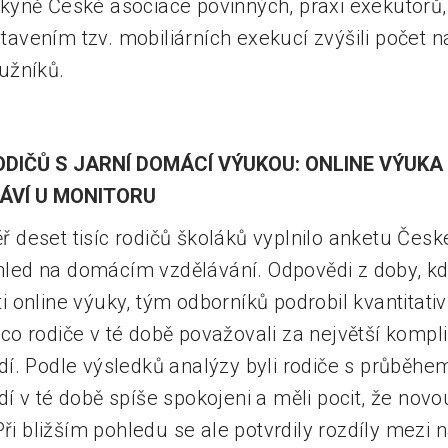
kyně České asociace povinných, praxi exekutorů, 
vením tzv. mobiliárních exekucí zvýšili počet n
užníků.
DIČŮ S JARNÍ DOMÁCÍ VÝUKOU: ONLINE VÝUKA 
RÁVÍ U MONITORU
deset tisíc rodičů školáků vyplnilo anketu České
ohled na domácím vzdělávání. Odpovědi z doby, kd
online výuky, tým odborníků podrobil kvantitativní
l, co rodiče v té době považovali za největší kompl
í. Podle výsledků analýzy byli rodiče s průběhe
 v té době spíše spokojeni a měli pocit, že novou 
Při bližším pohledu se ale potvrdily rozdíly mezi 