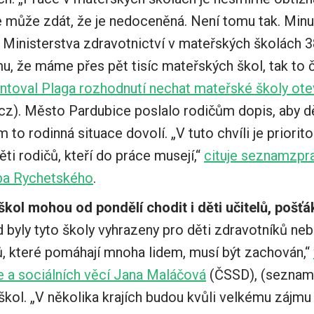
se může zdát, že je nedoceněná. Není tomu tak. Minu
 Ministerstva zdravotnictví v mateřských školách 3
, že máme přes pět tisíc mateřských škol, tak to čí
toval Plaga roz
hodnutí nechat mateřské školy ot
z). Město Pardubice poslalo rodičům dopis, aby dě
m to rodinná situace dovolí. „V tuto chvíli je priorit
ti rodičů, kteří do práce musejí,“
cituje seznamzpr
ba Rychetského
.
kol mohou od pondělí chodit i děti učitelů, pošť
byly tyto školy vyhrazeny pro děti zdravotníků neb
ů, které pomáhají mnoha lidem, musí být zachován,“
e a sociálních věcí Jana Maláčová
(ČSSD), (seznamz
 škol. „V několika krajích budou kvůli velkému zájmu