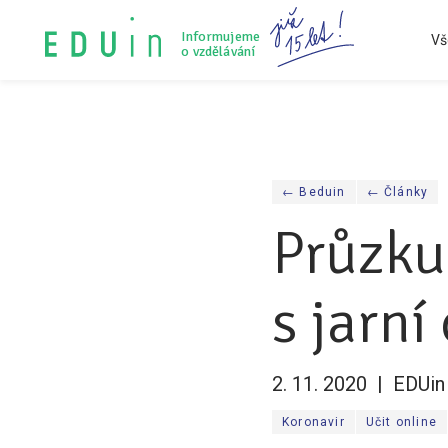
Informujeme
Vš
o vzdělávání
Konference Lepší škola
Audit vzdělávacího systému
Všechny články
Tiskové zprávy
O nás
← Beduin
← Články
Průzku
s jarní
2. 11. 2020
EDUin
Koronavir
Učit online