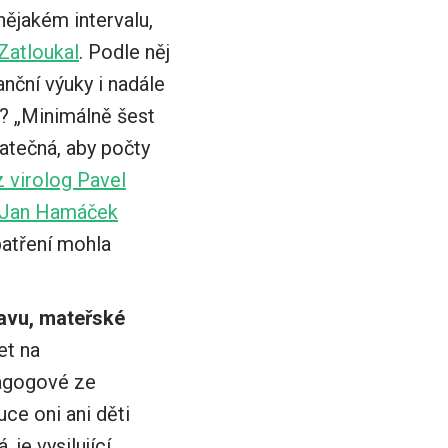
nějakém intervalu,
Zatloukal
. Podle něj
nční výuky i nadále
í? „Minimálně šest
tatečná, aby počty
 virolog Pavel
a Jan Hamáček
patření mohla
tavu, mateřské
et na
agogové ze
uce oni ani děti
je vysilující,