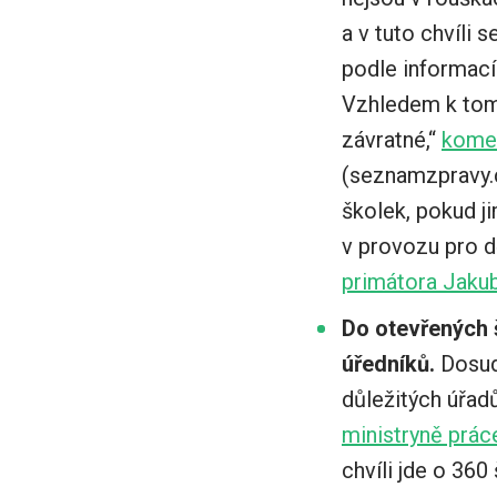
a v tuto chvíli 
podle informací
Vzhledem k tomu
závratné,“
komen
(seznamzpravy.c
školek, pokud ji
v provozu pro dě
primátora Jaku
Do otevřených š
úředníků.
Dosud 
důležitých úřad
ministryně prác
chvíli jde o 360