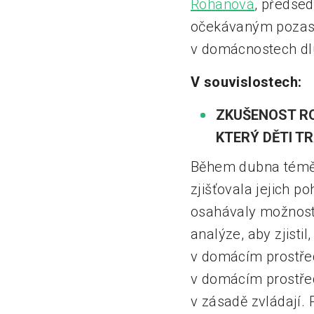
Rohanová
, předsed
očekávaným pozasta
v domácnostech dl
V souvislostech:
ZKUŠENOST RO
KTERÝ DĚTI T
Během dubna téměř 
zjišťovala jejich p
osahávaly možnosti 
analýze, aby zjisti
v domácím prostřed
v domácím prostředí
v zásadě zvládají. 