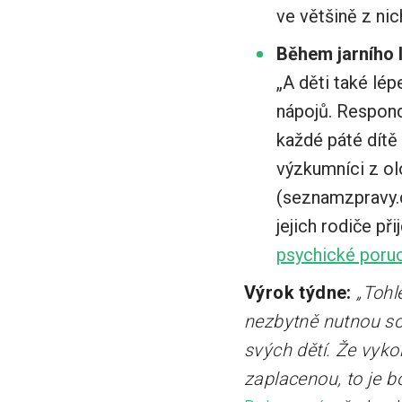
ve většině z nic
Během jarního l
„A děti také lé
nápojů. Respond
každé páté dítě
výzkumníci z ol
(seznamzpravy.cz
jejich rodiče př
psychické poru
Výrok týdne:
„Tohl
nezbytně nutnou so
svých dětí. Že vyko
zaplacenou, to je b