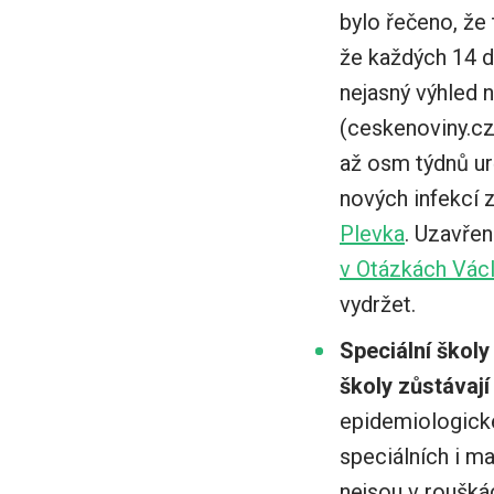
bylo řečeno, že 
že každých 14 d
nejasný výhled 
(ceskenoviny.cz
až osm týdnů urč
nových infekcí z
Plevka
. Uzavřen
v Otázkách Václ
vydržet.
Speciální škol
školy zůstávají
epidemiologické
speciálních i ma
nejsou v rouškác