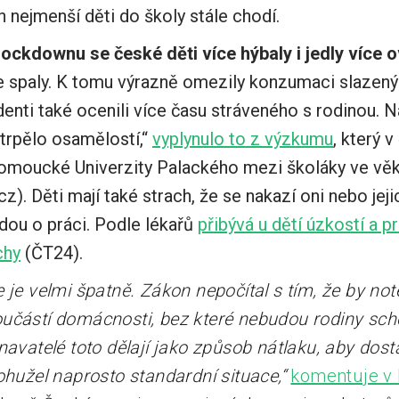
h nejmenší děti do školy stále chodí.
ockdownu se české děti více hýbaly i jedly více o
pe spaly. K tomu výrazně omezily konzumaci slazen
enti také ocenili více času stráveného s rodinou. N
 trpělo osamělostí,“
vyplynulo to z výzkumu
, který 
omoucké Univerzity Palackého mezi školáky ve věk
). Děti mají také strach, že se nakazí oni nebo jejich
ijdou o práci. Podle lékařů
přibývá u dětí úzkostí a p
chy
(ČT24).
e je velmi špatně. Zákon nepočítal s tím, že by no
učástí domácnosti, bez které nebudou rodiny scho
navatelé toto dělají jako způsob nátlaku, aby dost
ohužel naprosto standardní situace,“
komentuje v