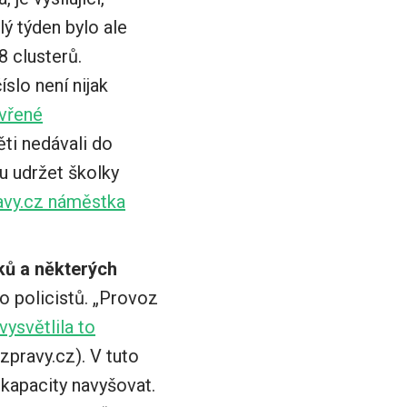
lý týden bylo ale
8 clusterů.
slo není nijak
evřené
ti nedávali do
ou udržet školky
avy.cz náměstka
áků a některých
o policistů. „Provoz
vysvětlila to
pravy.cz). V tuto
 kapacity navyšovat.