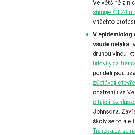
Ve většině z nic
shrnuje ČT24 od
v těchto profesíc
V epidemiologic
všude netýká.
V
druhou vlnou, kt
lidovky.cz fra
pondělí jsou uz
zůstávají otevř
opatření i ve Ve
cituje irozhlas.
Johnsona. Zavř
školy se to ale 
Tn.nova.cz se n