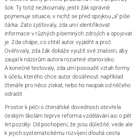
šok. Ty totiž nezkoumaly, jestli žák správně
pojmenuje situace, v nichž se před spojkou „a“ píše
čárka. Zato zjišťovaly, zda umí identifikovat
informace v různých písemných zdrojích a spojovat
je. Zda chápe, co chtěl autor vyjádřit a proč.
Ověřovaly, zda žák dokáže využít své znalosti, aby
zaujal k názorům autora rozumné stanovisko.
A konečně testovaly, zda umí posoudit vztah formy
k účelu, kterého chce autor dosáhnout: například
čtenáře pro něco získat, nebo ho naopak od něčeho
odradit.
Prostor k péči o čtenářské dovednosti otevřela
českým školám teprve reforma vzdělávání asi o pět
let později. Od pochopení, že jsou důležité, vede ale
k jejich systematickému rozvíjení dlouhá cesta.