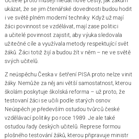
Učitelé proto musejí hledat nové cesty, jak žákům
ukázat, že se jim čtenářské dovednosti budou hodit
i ve světě plném moderní techniky. Když už mají
žáci povinnost se vzdělávat, mají zase politici
a učitelé povinnost zajistit, aby výuka sledovala
užitečné cíle a využívala metody respektující svět
žáků. Žáci totiž žijí a budou žít v něm – ne ve světě
svých učitelů.
Z neúspěchu Česka v šetření PISA proto nelze vinit
žáky. Nemůže za něj ani větší samostatnost, kterou
školám poskytuje školská reforma – už proto, že
testovaní žáci se učili podle starých osnov.
Neúspěch je především ostudou tvůrců české
vzdělávací politiky po roce 1989. Je ale také
ostudou řady českých učitelů. Represe formou
plošného testování žáků, kterou připravuje ministr