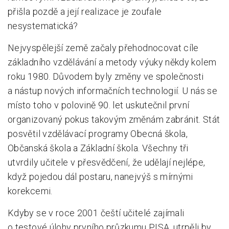
přišla pozdě a její realizace je zoufale
Pro zřizovatele
nesystematická?
Konference Lepší škola
Nejvyspělejší země začaly přehodnocovat cíle
Kápézetka - průvodce pro zřizovatele
základního vzdělávání a metody výuky někdy kolem
roku 1980. Důvodem byly změny ve společnosti
Klub zřizovatelů
a nástup nových informačních technologií. U nás se
O nás
místo toho v polovině 90. let uskutečnil první
organizovaný pokus takovým změnám zabránit. Stát
O nás
posvětil vzdělávací programy Obecná škola,
Partneři a dárci
Občanská škola a Základní škola. Všechny tři
utvrdily učitele v přesvědčení, že udělají nejlépe,
Kontakty
když pojedou dál postaru, nanejvýš s mírnými
korekcemi.
Kdyby se v roce 2001 čeští učitelé zajímali
o testové úlohy prvního průzkumu PISA, utrpěli by