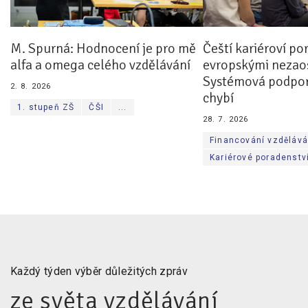
M. Spurná: Hodnocení je pro mě
Čeští kariéroví po
alfa a omega celého vzdělávání
evropskými nezaos
Systémová podpor
2. 8. 2026
chybí
1. stupeň ZŠ
ČŠI
...
28. 7. 2026
Financování vzdělává
Kariérové poradenstv
Každý týden výběr důležitých zpráv
ze světa vzdělávání