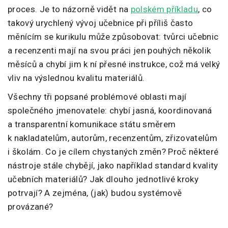
proces. Je to názorně vidět na
polském příkladu
, co
takový urychlený vývoj učebnice při příliš často
měnícím se kurikulu může způsobovat: tvůrci učebnic
a recenzenti mají na svou práci jen pouhých několik
měsíců a chybí jim k ní přesné instrukce, což má velký
vliv na výslednou kvalitu materiálů.
Všechny tři popsané problémové oblasti mají
společného jmenovatele: chybí jasná, koordinovaná
a transparentní komunikace státu směrem
k nakladatelům, autorům, recenzentům, zřizovatelům
i školám. Co je cílem chystaných změn? Proč některé
nástroje stále chybějí, jako například standard kvality
učebních materiálů? Jak dlouho jednotlivé kroky
potrvají? A zejména, (jak) budou systémově
provázané?