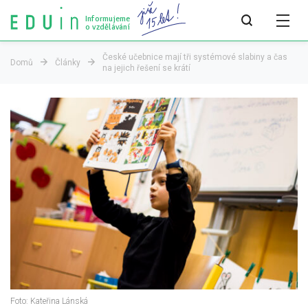
Informujeme
o vzdělávání
České učebnice mají tři systémové slabiny a čas
Domů
Články
na jejich řešení se krátí
Všechny články
Všechny články
Týdeník bEDUin
Analýzy
Audit vzdělávacího systému
Všechny analýzy
Pro média
Tiskové zprávy
Foto: Kateřina Lánská
Pro média