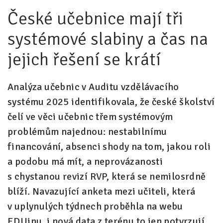
České učebnice mají tři
Pro zřizovatele
systémové slabiny a čas na
Konference Lepší škola
jejich řešení se krátí
Kápézetka - průvodce pro zřizovatele
Klub zřizovatelů
Analýza učebnic v Auditu vzdělávacího
O nás
systému 2025 identifikovala, že české školství
čelí ve věci učebnic třem systémovým
O nás
problémům najednou: nestabilnímu
Partneři a dárci
financování, absenci shody na tom, jakou roli
Kontakty
a podobu má mít, a neprovázanosti
s chystanou revizí RVP, která se nemilosrdně
blíží. Navazující anketa mezi učiteli, která
v uplynulých týdnech proběhla na webu
EDUinu, i nová data z terénu to jen potvrzují.