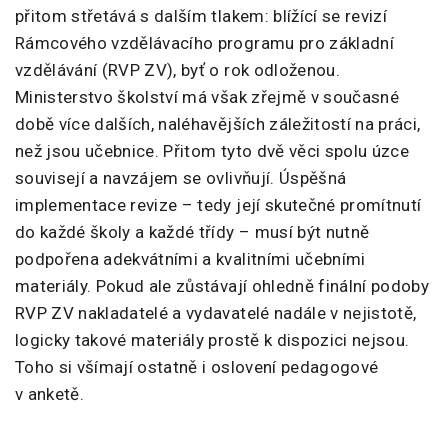
přitom střetává s dalším tlakem: blížící se revizí
Rámcového vzdělávacího programu pro základní
vzdělávání (RVP ZV), byť o rok odloženou.
Ministerstvo školství má však zřejmě v současné
době více dalších, naléhavějších záležitostí na práci,
než jsou učebnice. Přitom tyto dvě věci spolu úzce
souvisejí a navzájem se ovlivňují. Úspěšná
implementace revize – tedy její skutečné promítnutí
do každé školy a každé třídy – musí být nutně
podpořena adekvátními a kvalitními učebními
materiály. Pokud ale zůstávají ohledně finální podoby
RVP ZV nakladatelé a vydavatelé nadále v nejistotě,
logicky takové materiály prostě k dispozici nejsou.
Toho si všímají ostatně i oslovení pedagogové
v anketě.