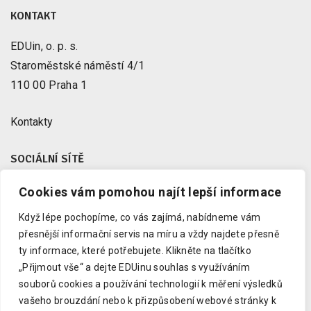
KONTAKT
EDUin, o. p. s.
Staroměstské náměstí 4/1
110 00 Praha 1
Kontakty
SOCIÁLNÍ SÍTĚ
Cookies vám pomohou najít lepší informace
Facebook
X
Když lépe pochopíme, co vás zajímá, nabídneme vám
Instagram
přesnější informační servis na míru a vždy najdete přesně
Youtube
ty informace, které potřebujete.
Klikněte na tlačítko
„Přijmout vše“ a dejte EDUinu souhlas s využíváním
LinkedIn
souborů cookies a používání technologií k měření výsledků
vašeho brouzdání nebo k přizpůsobení webové stránky k