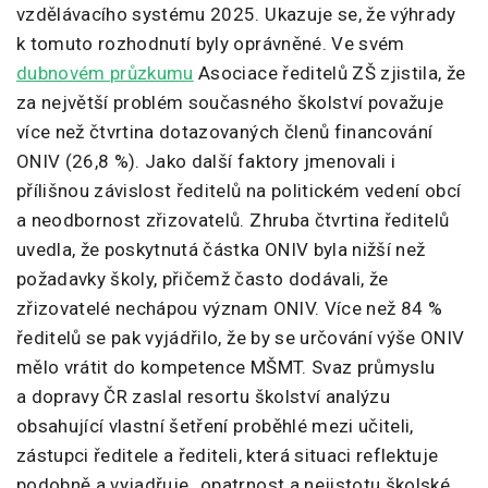
vzdělávacího systému 2025. Ukazuje se, že výhrady
k tomuto rozhodnutí byly oprávněné. Ve svém
dubnovém průzkumu
Asociace ředitelů ZŠ zjistila, že
za největší problém současného školství považuje
více než čtvrtina dotazovaných členů financování
ONIV (26,8 %). Jako další faktory jmenovali i ​​
přílišnou závislost ředitelů na politickém vedení obcí
a neodbornost zřizovatelů. Zhruba čtvrtina ředitelů
uvedla, že poskytnutá částka ONIV byla nižší než
požadavky školy, přičemž často dodávali, že
zřizovatelé nechápou význam ONIV. Více než 84 %
ředitelů se pak vyjádřilo, že by se určování výše ONIV
mělo vrátit do kompetence MŠMT. Svaz průmyslu
a dopravy ČR zaslal resortu školství analýzu
obsahující vlastní šetření proběhlé mezi učiteli,
zástupci ředitele a řediteli, která situaci reflektuje
podobně a vyjadřuje „opatrnost a nejistotu školské