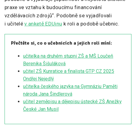
praxe ve vztahu k budoucímu financování
vzdělávacích zdrojů“. Podobně se vyjadřovali
i učitelé
v anketě EDUinu
k roli a podobě učebnic.
Přečtěte si, co o učebnicích a jejich roli míní:
učitelka na druhém stupni ZŠ a MŠ Loučeň
Berenika Šišuláková
učitel ZŠ Kunratice a finalista GTP CZ 2025
Ondřej Nejedlý
učitelka českého jazyka na Gymnáziu Paměti
národa Jana Šindlerová
učitel zeměpisu a dějepisu ústecké ZŠ Anežky
České Jan Musil