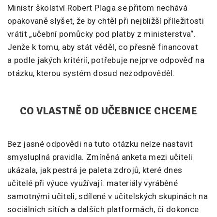
Ministr školství Robert Plaga se přitom nechává
opakovaně slyšet, že by chtěl při nejbližší příležitosti
vrátit „učební pomůcky pod platby z ministerstva“.
Jenže k tomu, aby stát věděl, co přesně financovat
a podle jakých kritérií, potřebuje nejprve odpověď na
otázku, kterou systém dosud nezodpověděl.
CO VLASTNĚ OD UČEBNICE CHCEME
Bez jasné odpovědi na tuto otázku nelze nastavit
smysluplná pravidla. Zmíněná anketa mezi učiteli
ukázala, jak pestrá je paleta zdrojů, které dnes
učitelé při výuce využívají: materiály vyráběné
samotnými učiteli, sdílené v učitelských skupinách na
sociálních sítích a dalších platformách, či dokonce