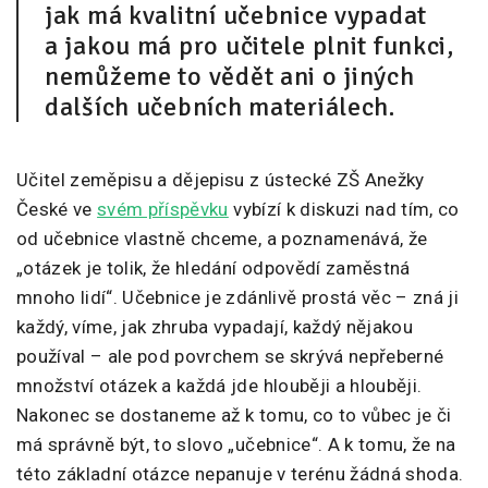
jak má kvalitní učebnice vypadat
a jakou má pro učitele plnit funkci,
nemůžeme to vědět ani o jiných
dalších učebních materiálech.
Učitel zeměpisu a dějepisu z ústecké ZŠ Anežky
České ve
svém příspěvku
vybízí k diskuzi nad tím, co
od učebnice vlastně chceme, a poznamenává, že
„otázek je tolik, že hledání odpovědí zaměstná
mnoho lidí“. Učebnice je zdánlivě prostá věc – zná ji
každý, víme, jak zhruba vypadají, každý nějakou
používal – ale pod povrchem se skrývá nepřeberné
množství otázek a každá jde hlouběji a hlouběji.
Nakonec se dostaneme až k tomu, co to vůbec je či
má správně být, to slovo „učebnice“. A k tomu, že na
této základní otázce nepanuje v terénu žádná shoda.