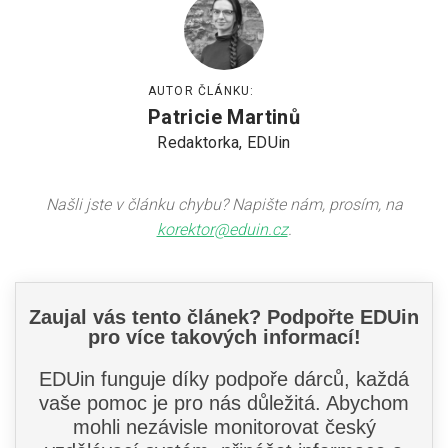
AUTOR ČLÁNKU:
Patricie Martinů
Redaktorka, EDUin
Našli jste v článku chybu? Napište nám, prosím, na
korektor@eduin.cz
.