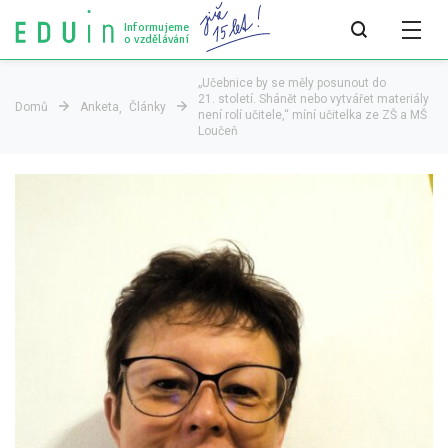
Informujeme
o vzdělávání
„Učebnice by se měly posunout do
21. století. Shánět nebo vytvářet materiály
Domů
Anketa
Články
není rolí učitele,“ míní učitelka ze ZŠ a MŠ
Všechny články
Loučeň
Všechny články
Týdeník bEDUin
Analýzy
Audit vzdělávacího systému
Všechny analýzy
Pro média
Tiskové zprávy
Pro média