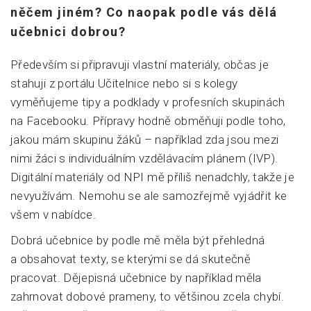
něčem jiném? Co naopak podle vás dělá
učebnici dobrou?
Především si připravuji vlastní materiály, občas je
stahuji z portálu Učitelnice nebo si s kolegy
vyměňujeme tipy a podklady v profesních skupinách
na Facebooku. Přípravy hodně obměňuji podle toho,
jakou mám skupinu žáků – například zda jsou mezi
nimi žáci s individuálním vzdělávacím plánem (IVP).
Digitální materiály od NPI mě příliš nenadchly, takže je
nevyužívám. Nemohu se ale samozřejmě vyjádřit ke
všem v nabídce.
Dobrá učebnice by podle mě měla být přehledná
a obsahovat texty, se kterými se dá skutečně
pracovat. Dějepisná učebnice by například měla
zahrnovat dobové prameny, to většinou zcela chybí.