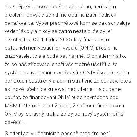
lépe nějaký pracovní sešit než jinému, není s tím
problém. Obvykle se řídíme optimalizací hledisek
cena/kvalita. Výběr předmětové komise pak schvaluje
vedení školy a nikdy se zatím nestalo, že by jej
neschválilo. Od 1. ledna 2026, kdy financování
ostatních neinvestičních výdajů (ONIV) přešlo na
zřizovatele, to ale bude patrně jiné. S ohledem na to,
že se náš zřizovatel snaží všemožně ušetřit a že
systém schvalování prostředků z ONIV škole je zatím
poněkud neustálený a administrativně zdlouhavý, letos
asi nové učebnice kupovat nebudeme – a budeme
doufat, že financování ONIV bude navráceno pod
MŠMT. Nemáme totiž pocit, že přesun financování
ONIV byl správný krok a že by se nový systém příliš
osvědčil.
S orientací v učebnicích obecně problém není.