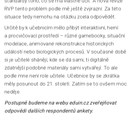
standardy toho, co se má vlastně učit. A nová revize
RVP tento problém podle mě ještě zvýrazní. Za této
situace tedy nemohu na otázku zcela odpovědět.
Určitě by k učebnicím mělo přibýt interaktivní, herní
a procvičovací prostředí – různé gamebooky, situační
modelace, animované rekonstrukce historických
událostí nebo biologických procesů. V současné době
si je učitelé shánějí, kde se dá sami, ti digitálně
zdatnější podobné materiály sami vytvářejí. To ale
podle mne není role učitele. Učebnice by se zkrátka
měly posunout do 21. století. Zatím se to ovšem moc
neděje.
Postupně budeme na webu eduin.cz zveřejňovat
odpovědi dalších respondentů ankety.