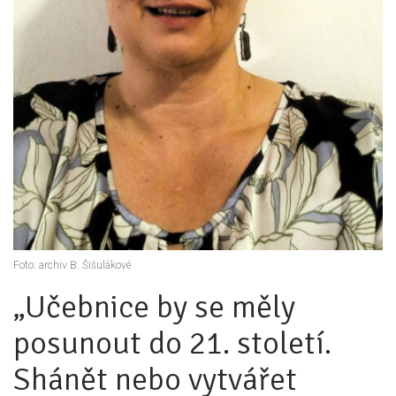
Pro zřizovatele
Konference Lepší škola
Kápézetka - průvodce pro zřizovatele
Klub zřizovatelů
O nás
O nás
Partneři a dárci
Foto: archiv B. Šišulákové
Kontakty
„Učebnice by se měly
posunout do 21. století.
Shánět nebo vytvářet