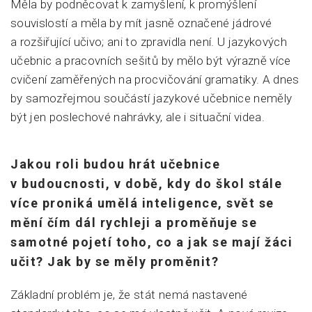
Měla by podněcovat k zamyšlení, k promýšlení
souvislostí a měla by mít jasně označené jádrové
a rozšiřující učivo; ani to zpravidla není. U jazykových
učebnic a pracovních sešitů by mělo být výrazně více
cvičení zaměřených na procvičování gramatiky. A dnes
by samozřejmou součástí jazykové učebnice neměly
být jen poslechové nahrávky, ale i situační videa.
Jakou roli budou hrát učebnice
v budoucnosti, v době, kdy do škol stále
více proniká umělá inteligence, svět se
mění čím dál rychleji a proměňuje se
samotné pojetí toho, co a jak se mají žáci
učit? Jak by se měly proměnit?
Základní problém je, že stát nemá nastavené