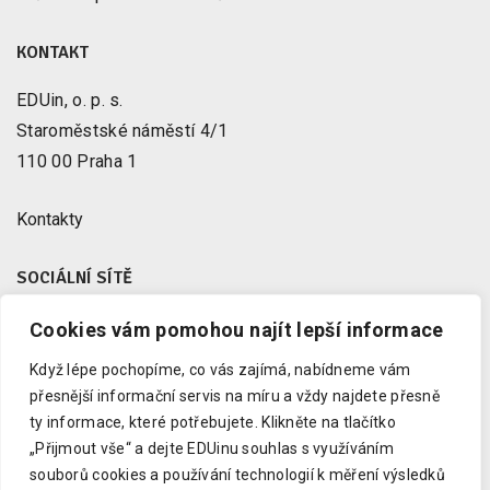
KONTAKT
EDUin, o. p. s.
Staroměstské náměstí 4/1
110 00 Praha 1
Kontakty
SOCIÁLNÍ SÍTĚ
Cookies vám pomohou najít lepší informace
Facebook
X
Když lépe pochopíme, co vás zajímá, nabídneme vám
Instagram
přesnější informační servis na míru a vždy najdete přesně
Youtube
ty informace, které potřebujete.
Klikněte na tlačítko
„Přijmout vše“ a dejte EDUinu souhlas s využíváním
LinkedIn
souborů cookies a používání technologií k měření výsledků