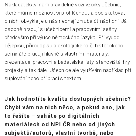
Nakladatelství nám pravidelně vozí vzorky učebnic,
které máme možnost si prohlédnout a podiskutovat
o nich, obvykle je u nás nechají zhruba čtrnáct dní. Já
osobně pracuji s učebnicemi a pracovními sešity
především při výuce německého jazyka. Při výuce
dějepisu, přírodopisu a ekologického či historického
semináře pracuji hlavně s vlastními materiály:
prezentace, pracovní a badatelské listy, stanoviště, hry,
projekty a tak dále. Učebnice ale využívám například při
suplování nebo při práci s textem.
Jak hodnotíte kvalitu dostupných učebnic?
Chybí vám na nich něco, a pokud ano, jak
to řešíte – saháte po digitálních
materiálech od NPI ČR nebo od jiných
subjektů/autorů, vlastní tvorbě, nebo